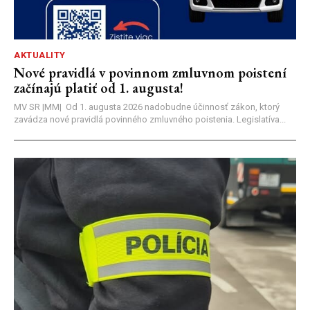
AKTUALITY
Nové pravidlá v povinnom zmluvnom poistení
začínajú platiť od 1. augusta!
MV SR |MM| Od 1. augusta 2026 nadobudne účinnosť zákon, ktorý
zavádza nové pravidlá povinného zmluvného poistenia. Legislatíva...