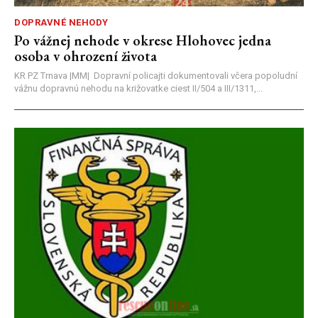
DOPRAVNÉ NEHODY
Po vážnej nehode v okrese Hlohovec jedna
osoba v ohrození života
KR PZ Trnava |MM| Dopravní policajti dokumentovali včera popoludní
vážnu dopravnú nehodu na križovatke ciest II/504 a III/1311,...