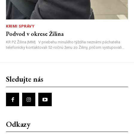
KRIMI SPRÁVY
Podvod v okrese Žilina
KR PZ Žilina |MM| V priebehu minulého týždňa neznámi páchatelia
telefonicky kontaktovali 52-ročnú ženu zo Žiliny, pričom vystupovali...
Sledujte nás
Odkazy