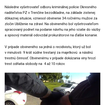
Následne vyšetrovateľ odboru kriminálnej polície Okresného
riaditeľstva PZ v Trenčíne bezodkladne, na základe zistenej
dôkaznej situácie, vzniesol obvinenie 34 ročnému mužovi za
zločin Ublíženie na zdraví. Na obvineného bol vyšetrovateľom
spracovaný podnet na podanie návrhu na jeho vzatie do väzby
a spisový materiál odovzdal prokurátorovi na ďalšie konanie.
V prípade obvineného sa jedná o recidivistu, ktorý už bol
v minulosti 9 krát súdne trestaný za majetkovú a násilnú
trestnú činnosť. Obvinenému v prípade dokázania viny hrozí
trest odňatia slobody na 4 až 10 rokov.