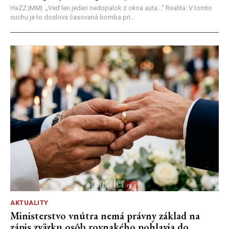
HaZZ |MM| ​„Veď len jeden nedopalok z okna auta...“ ​Realita: V tomto
suchu je to doslova časovaná bomba pri...
AKTUALITY
Ministerstvo vnútra nemá právny základ na
zápis zväzku osôb rovnakého pohlavia do