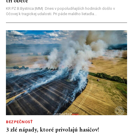
tri obete
KR PZ B.Bystrica |MM| Dnes v popoludňajších hodinách došlo v
Očovej k tragickej udalosti. Pri páde malého lietadla...
BEZPEČNOSŤ
3 zlé nápady, ktoré privolajú hasičov!