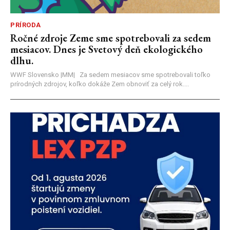
PRÍRODA
Ročné zdroje Zeme sme spotrebovali za sedem
mesiacov. Dnes je Svetový deň ekologického
dlhu.
WWF Slovensko |MM| Za sedem mesiacov sme spotrebovali toľko
prírodných zdrojov, koľko dokáže Zem obnoviť za celý rok....