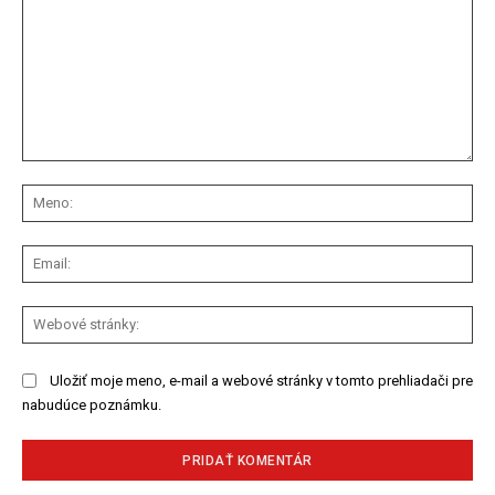
Komentár:
Me
Ema
We
str
Uložiť moje meno, e-mail a webové stránky v tomto prehliadači pre
nabudúce poznámku.