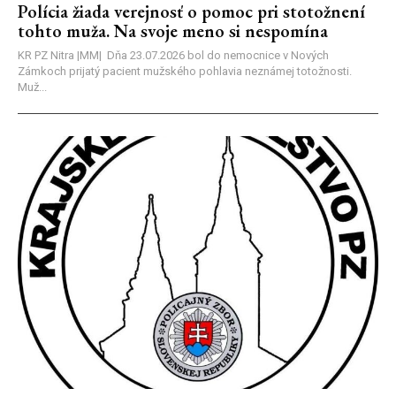
Polícia žiada verejnosť o pomoc pri stotožnení
tohto muža. Na svoje meno si nespomína
KR PZ Nitra |MM| Dňa 23.07.2026 bol do nemocnice v Nových
Zámkoch prijatý pacient mužského pohlavia neznámej totožnosti.
Muž...