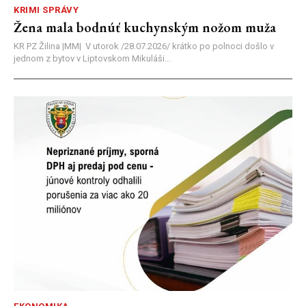
KRIMI SPRÁVY
Žena mala bodnúť kuchynským nožom muža
KR PZ Žilina |MM| V utorok /28.07.2026/ krátko po polnoci došlo v
jednom z bytov v Liptovskom Mikuláši...