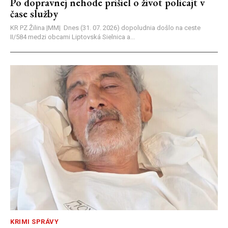
Po dopravnej nehode prišiel o život policajt v
čase služby
KR PZ Žilina |MM| Dnes (31. 07. 2026) dopoludnia došlo na ceste
II/584 medzi obcami Liptovská Sielnica a...
KRIMI SPRÁVY