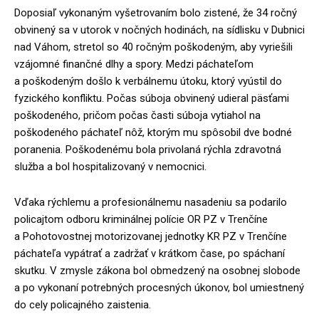
Doposiaľ vykonaným vyšetrovaním bolo zistené, že 34 ročný
obvinený sa v utorok v nočných hodinách, na sídlisku v Dubnici
nad Váhom, stretol so 40 ročným poškodeným, aby vyriešili
vzájomné finančné dlhy a spory. Medzi páchateľom
a poškodeným došlo k verbálnemu útoku, ktorý vyústil do
fyzického konfliktu. Počas súboja obvinený udieral päsťami
poškodeného, pričom počas časti súboja vytiahol na
poškodeného páchateľ nôž, ktorým mu spôsobil dve bodné
poranenia. Poškodenému bola privolaná rýchla zdravotná
služba a bol hospitalizovaný v nemocnici.
Vďaka rýchlemu a profesionálnemu nasadeniu sa podarilo
policajtom odboru kriminálnej polície OR PZ v Trenčíne
a Pohotovostnej motorizovanej jednotky KR PZ v Trenčíne
páchateľa vypátrať a zadržať v krátkom čase, po spáchaní
skutku. V zmysle zákona bol obmedzený na osobnej slobode
a po vykonaní potrebných procesných úkonov, bol umiestnený
do cely policajného zaistenia.