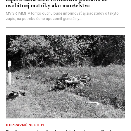
osobitnej matriky ako manželstva
MV SR |MM| V tomto duchu bude informovať aj žiadateľov o takýto
zápis, na potrebu čoho upozornil generálny...
DOPRAVNÉ NEHODY