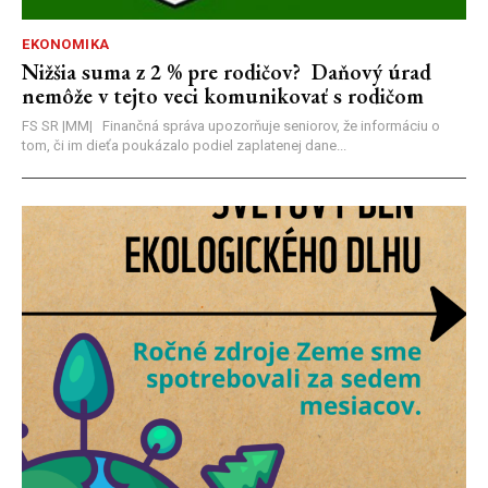
EKONOMIKA
Nižšia suma z 2 % pre rodičov? Daňový úrad
nemôže v tejto veci komunikovať s rodičom
FS SR |MM| Finančná správa upozorňuje seniorov, že informáciu o
tom, či im dieťa poukázalo podiel zaplatenej dane...