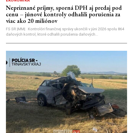
EKONOMIKA
Nepriznané príjmy, sporná DPH aj predaj pod
cenu – júnové kontroly odhalili porušenia za
viac ako 20 miliónov
FS SR |MM| Kontrolóri finančnej správy ukončili v júni 2026 spolu 864
daňových kontrol, ktoré odhalili porušenia daňových...