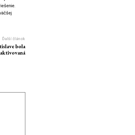
iešenie.
väčšej
Ďalší článok
slave bola
eaktivovaná