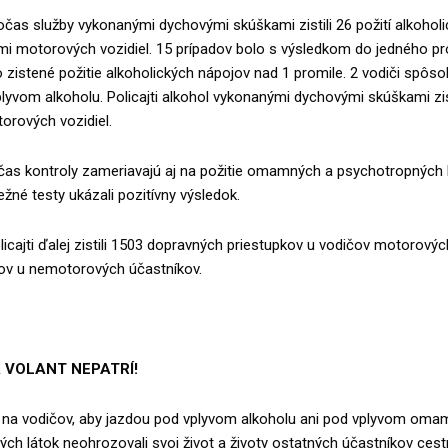
očas služby vykonanými dychovými skúškami zistili 26 požití alkohol
i motorových vozidiel. 15 prípadov bolo s výsledkom do jedného pr
 zistené požitie alkoholických nápojov nad 1 promile. 2 vodiči spôso
yvom alkoholu. Policajti alkohol vykonanými dychovými skúškami zisti
orových vozidiel.
očas kontroly zameriavajú aj na požitie omamných a psychotropných l
žné testy ukázali pozitívny výsledok.
icajti ďalej zistili 1503 dopravných priestupkov u vodičov motorových
kov u nemotorových účastníkov.
 VOLANT NEPATRÍ!
je na vodičov, aby jazdou pod vplyvom alkoholu ani pod vplyvom om
ch látok neohrozovali svoj život a životy ostatných účastníkov cest