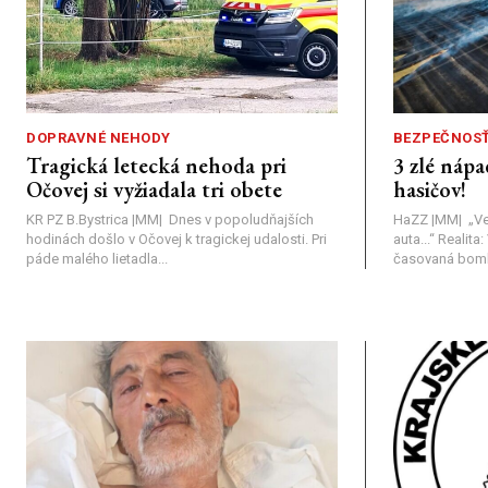
DOPRAVNÉ NEHODY
BEZPEČNOS
Tragická letecká nehoda pri
3 zlé nápa
Očovej si vyžiadala tri obete
hasičov!
KR PZ B.Bystrica |MM| Dnes v popoludňajších
HaZZ |MM| ​„Ve
hodinách došlo v Očovej k tragickej udalosti. Pri
auta...“ ​Realit
páde malého lietadla...
časovaná bomba