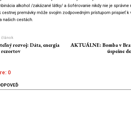
inácia alkohol /zakázané látky/ a šoférovanie nikdy nie je správne r
k cestnej premávky môže svojím zodpovedným prístupom prispieť k 
a našich cestách.
 článok
teľný rozvoj: Dáta, energia
AKTUÁLNE: Bomba v Brati
 rezortov
úspešne d
re:
0
ODPOVEĎ