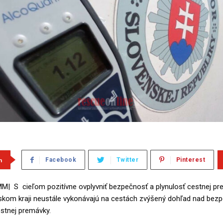
m
Facebook
Twitter
Pinterest
|MM| S cieľom pozitívne ovplyvniť bezpečnosť a plynulosť cestnej p
linskom kraji neustále vykonávajú na cestách zvýšený dohľad nad bez
stnej premávky.