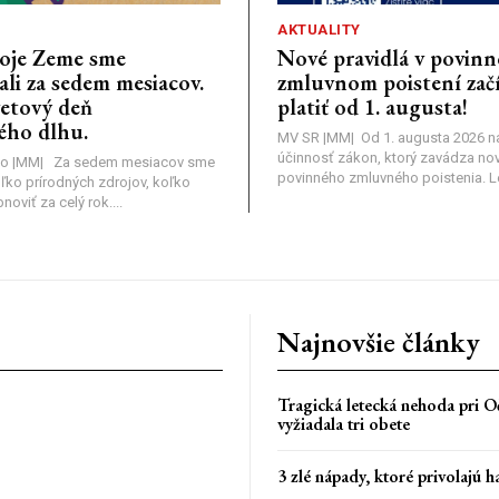
AKTUALITY
oje Zeme sme
Nové pravidlá v povin
li za sedem mesiacov.
zmluvnom poistení zač
vetový deň
platiť od 1. augusta!
ého dlhu.
MV SR |MM| Od 1. augusta 2026 
účinnosť zákon, ktorý zavádza nov
o |MM| Za sedem mesiacov sme
povinného zmluvného poistenia. Leg
oľko prírodných zdrojov, koľko
viť za celý rok....
Najnovšie články
Tragická letecká nehoda pri Oč
vyžiadala tri obete
3 zlé nápady, ktoré privolajú h