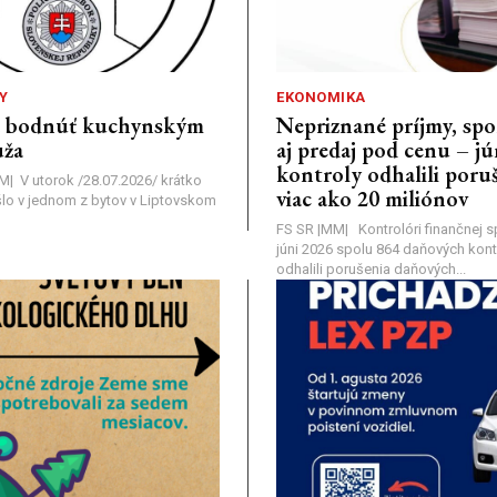
Y
EKONOMIKA
a bodnúť kuchynským
Nepriznané príjmy, s
ža
aj predaj pod cenu – j
kontroly odhalili poruš
MM| V utorok /28.07.2026/ krátko
viac ako 20 miliónov
lo v jednom z bytov v Liptovskom
FS SR |MM| Kontrolóri finančnej sp
júni 2026 spolu 864 daňových kontr
odhalili porušenia daňových...