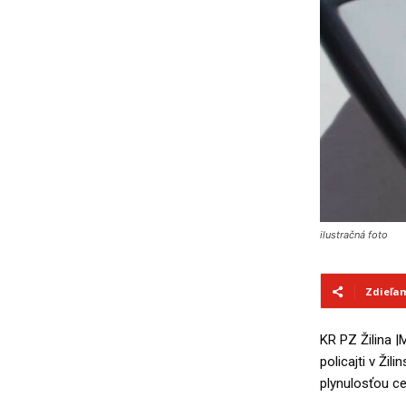
ilustračná foto
Zdieľa
KR PZ Žilina 
policajti v Ži
plynulosťou ce