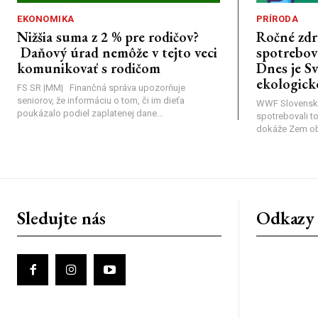
EKONOMIKA
PRÍRODA
Nižšia suma z 2 % pre rodičov?
Ročné zdr
Daňový úrad nemôže v tejto veci
spotrebova
komunikovať s rodičom
Dnes je S
ekologick
FS SR |MM| Finančná správa upozorňuje
seniorov, že informáciu o tom, či im dieťa
WWF Slovensk
poukázalo podiel zaplatenej dane...
spotrebovali t
dokáže Zem obno
Sledujte nás
Odkazy