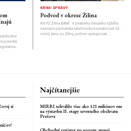
KRIMI SPRÁVY
nom
Podvod v okrese Žilina
ínajú
KR PZ Žilina |MM| V priebehu minulého týždňa
neznámi páchatelia telefonicky kontaktovali 52-
ročnú ženu zo Žiliny, pričom vystupovali...
nadobudne
é pravidlá
islatíva...
Najčítanejšie
ovej si
MIRRI schválilo viac ako 121 miliónov eur
na výstavbu II. etapy severného obchvatu
Prešova
asičov!
Obchodný register po novom: menej