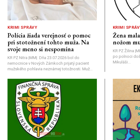
KRIMI SPRÁVY
KRIMI SPRÁV
Polícia žiada verejnosť o pomoc
Žena mal
pri stotožnení tohto muža. Na
nožom mu
svoje meno si nespomína
KR PZ Žilina |
po polnoci doš
KR PZ Nitra |MM| Dňa 23.07.2026 bol do
Mikuláši...
nemocnice v Nových Zámkoch prijatý pacient
mužského pohlavia neznámej totožnosti. Muž...