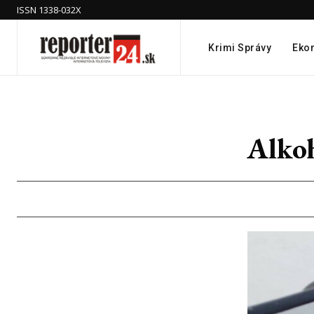
ISSN 1338-032X
Krimi Správy
Eko
Alkoh