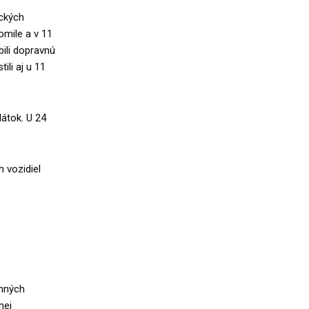
ických
omile a v 11
bili dopravnú
li aj u 11
átok. U 24
 vozidiel
amných
nej