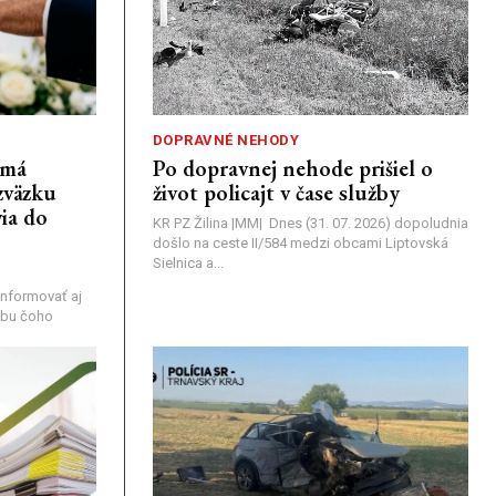
DOPRAVNÉ NEHODY
emá
Po dopravnej nehode prišiel o
zväzku
život policajt v čase služby
ia do
KR PZ Žilina |MM| Dnes (31. 07. 2026) dopoludnia
došlo na ceste II/584 medzi obcami Liptovská
Sielnica a...
nformovať aj
rebu čoho