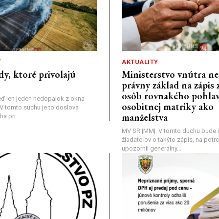
Ť
AKTUALITY
dy, ktoré privolajú
Ministerstvo vnútra n
právny základ na zápis 
osôb rovnakého pohlav
ď len jeden nedopalok z okna
osobitnej matriky ako
a: V tomto suchu je to doslova
manželstva
 pri...
MV SR |MM| V tomto duchu bude i
žiadateľov o takýto zápis, na pot
upozornil generálny...