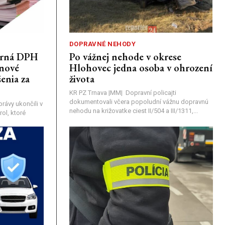
DOPRAVNÉ NEHODY
porná DPH
Po vážnej nehode v okrese
únové
Hlohovec jedna osoba v ohrození
enia za
života
KR PZ Trnava |MM| Dopravní policajti
dokumentovali včera popoludní vážnu dopravnú
rávy ukončili v
nehodu na križovatke ciest II/504 a III/1311,...
ol, ktoré