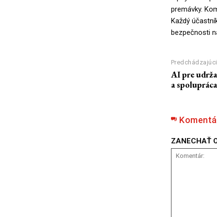
premávky. Komb
Každý účastní
bezpečnosti n
Predchádzajúci
AI pre udrža
a spolupráca
Komentá
ZANECHAŤ 