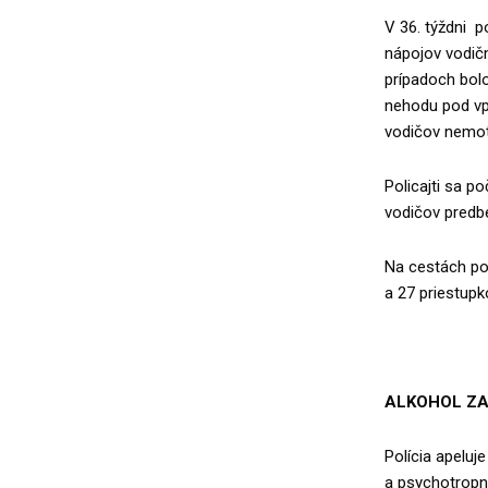
V 36. týždni p
nápojov vodičm
prípadoch bolo
nehodu pod vpl
vodičov nemot
Policajti sa p
vodičov predbe
Na cestách pol
a 27 priestup
ALKOHOL ZA
Polícia apelu
a psychotropný