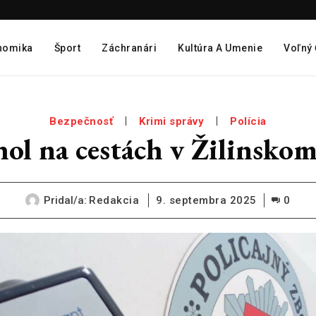
nomika
Šport
Záchranári
Kultúra A Umenie
Voľný
Bezpečnosť
Krimi správy
Polícia
ol na cestách v Žilinskom
Pridal/a:
Redakcia
9. septembra 2025
0