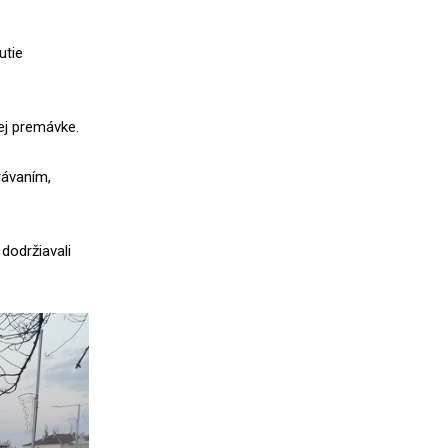
utie
nej premávke.
rávaním,
dodržiavali