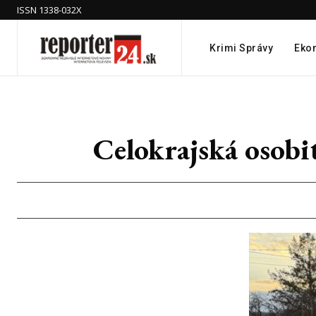
ISSN 1338-032X
Krimi Správy
Eko
Celokrajská osobi