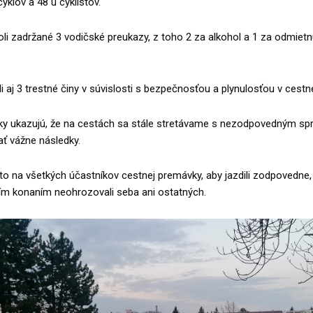
klov a 48 u cyklistov.
li zadržané 3 vodičské preukazy, z toho 2 za alkohol a 1 za odmietn
ili aj 3 trestné činy v súvislosti s bezpečnosťou a plynulosťou v cest
edky ukazujú, že na cestách sa stále stretávame s nezodpovedným sp
ť vážne následky.
o na všetkých účastníkov cestnej premávky, aby jazdili zodpovedne, 
jím konaním neohrozovali seba ani ostatných.