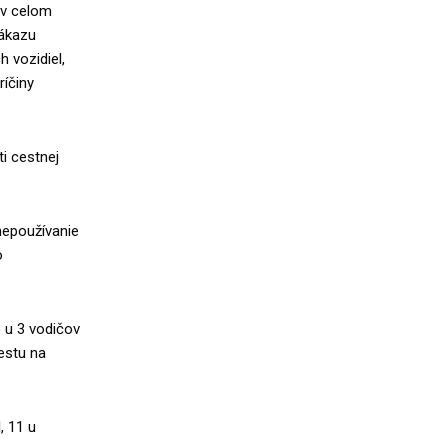
 v celom
zákazu
 vozidiel,
ríčiny
ti cestnej
 nepoužívanie
o
o u 3 vodičov
estu na
, 11 u