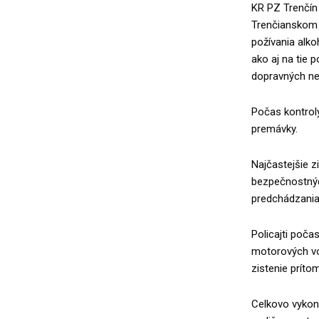
KR PZ Trenčín 
Trenčianskom 
požívania alko
ako aj na tie p
dopravných neh
Počas kontroly 
premávky.
Najčastejšie z
bezpečnostnýc
predchádzania 
Policajti poča
motorových voz
zistenie prít
Celkovo vykon