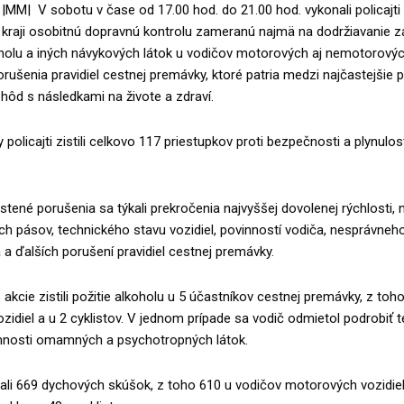
|MM| V sobotu v čase od 17.00 hod. do 21.00 hod. vykonali policajti
kraji osobitnú dopravnú kontrolu zameranú najmä na dodržiavanie 
holu a iných návykových látok u vodičov motorových aj nemotorových
orušenia pravidiel cestnej premávky, ktoré patria medzi najčastejšie p
ôd s následkami na živote a zdraví.
policajti zistili celkovo 117 priestupkov proti bezpečnosti a plynulos
istené porušenia sa týkali prekročenia najvyššej dovolenej rýchlosti,
h pásov, technického stavu vozidiel, povinností vodiča, nesprávneh
a ďalších porušení pravidiel cestnej premávky.
s akcie zistili požitie alkoholu u 5 účastníkov cestnej premávky, z toh
idiel a u 2 cyklistov. V jednom prípade sa vodič odmietol podrobiť t
omnosti omamných a psychotropných látok.
ali 669 dychových skúšok, z toho 610 u vodičov motorových vozidiel