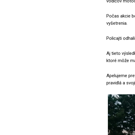
vodičov motocy
Počas akcie bo
vyšetrenia.
Policajti odhal
Aj tieto výsl
ktoré môže ma
Apelujeme pret
pravidlá a svo