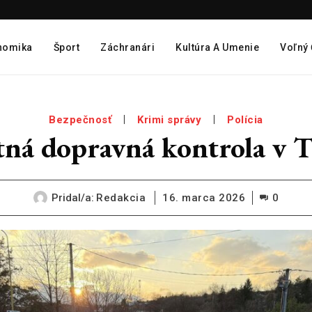
nomika
Šport
Záchranári
Kultúra A Umenie
Voľný
Bezpečnosť
Krimi správy
Polícia
tná dopravná kontrola v 
Pridal/a:
Redakcia
16. marca 2026
0