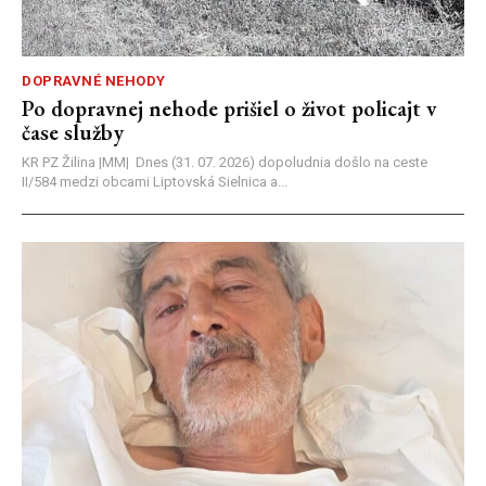
DOPRAVNÉ NEHODY
Po dopravnej nehode prišiel o život policajt v
čase služby
KR PZ Žilina |MM| Dnes (31. 07. 2026) dopoludnia došlo na ceste
II/584 medzi obcami Liptovská Sielnica a...