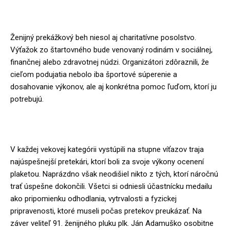
Charitatívny rozmer
Ženijný prekážkový beh niesol aj charitatívne posolstvo.
Výťažok zo štartovného bude venovaný rodinám v sociálnej,
finančnej alebo zdravotnej núdzi. Organizátori zdôraznili, že
cieľom podujatia nebolo iba športové súperenie a
dosahovanie výkonov, ale aj konkrétna pomoc ľuďom, ktorí ju
potrebujú.
Výsledky a plány do budúcnosti
V každej vekovej kategórii vystúpili na stupne víťazov traja
najúspešnejší pretekári, ktorí boli za svoje výkony ocenení
plaketou. Naprázdno však neodišiel nikto z tých, ktorí náročnú
trať úspešne dokončili. Všetci si odniesli účastnícku medailu
ako pripomienku odhodlania, vytrvalosti a fyzickej
pripravenosti, ktoré museli počas pretekov preukázať. Na
záver veliteľ 91. ženijného pluku plk. Ján Adamuško osobitne