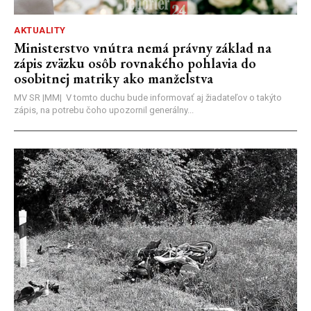
AKTUALITY
Ministerstvo vnútra nemá právny základ na
zápis zväzku osôb rovnakého pohlavia do
osobitnej matriky ako manželstva
MV SR |MM| V tomto duchu bude informovať aj žiadateľov o takýto
zápis, na potrebu čoho upozornil generálny...