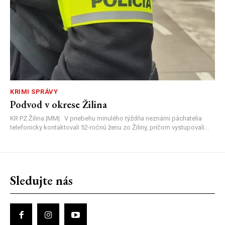
KRIMI SPRÁVY
Podvod v okrese Žilina
KR PZ Žilina |MM| V priebehu minulého týždňa neznámi páchatelia
telefonicky kontaktovali 52-ročnú ženu zo Žiliny, pričom vystupovali...
Sledujte nás