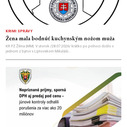
KRIMI SPRÁVY
Žena mala bodnúť kuchynským nožom muža
KR PZ Žilina |MM| V utorok /28.07.2026/ krátko po polnoci došlo v
jednom z bytov v Liptovskom Mikuláši...