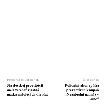
Predchádzajúci článok
Ďalší článok
Na detskej prostitúcii
Policajný zbor spúšťa
mala zarábať vlastná
preventívnu kampaň
matka maloletých dievčat
„Nezabudni na mňa v
aute“