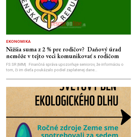
EKONOMIKA
Nižšia suma z 2 % pre rodičov? Daňový úrad
nemôže v tejto veci komunikovať s rodičom
FS SR |MM| Finančná správa upozorňuje seniorov, že informáciu o
tom, či im dieťa poukázalo podiel zaplatenej dane...