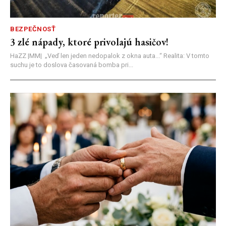
BEZPEČNOSŤ
3 zlé nápady, ktoré privolajú hasičov!
HaZZ |MM| ​„Veď len jeden nedopalok z okna auta...“ ​Realita: V tomto
suchu je to doslova časovaná bomba pri...