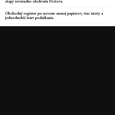
etapy severného obchvatu Prešova
Obchodný register po novom: menej papierov, viac istoty a
jednoduchší štart podnikania
Zavŕšenie projektu Blues Rock Generations. Album No. 10 sa
zrodil v Seredi
Krimi správy
Ekonomika
Šport
Záchranári
Kultúra a umenie
Voľný čas
© reporter24.sk všetky práva vyhradené. Obsah novín je chránený autorským
zákonom č. 618/2003 Z.z. a medzinárodným právom. Prepis , šírenie, či ďalšie
kopírovanie tohto obsahu alebo jeho časti, a to akýmkoľvek spôsobom je bez
predchádzajúceho súhlasu vydavateľa alebo autora článku zakázané. Logo a
názov novín: © Miloš Majko Noviny sú aktualizované priebežne. Články
uverejnené na reporter24.sk neprechádzajú jazykovou korektúrou. Redakcia a
vydavateľ novín nezodpovedá za obsah autorov jednotlivých príspevkov.