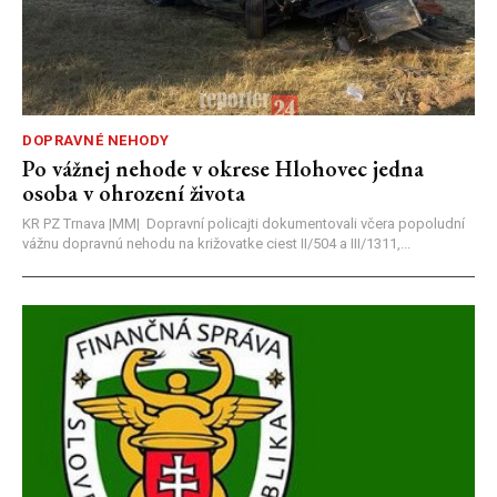
DOPRAVNÉ NEHODY
Po vážnej nehode v okrese Hlohovec jedna
osoba v ohrození života
KR PZ Trnava |MM| Dopravní policajti dokumentovali včera popoludní
vážnu dopravnú nehodu na križovatke ciest II/504 a III/1311,...