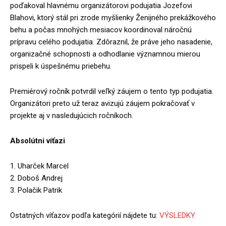
poďakoval hlavnému organizátorovi podujatia Jozefovi
Blahovi, ktorý stál pri zrode myšlienky Ženijného prekážkového
behu a počas mnohých mesiacov koordinoval náročnú
prípravu celého podujatia. Zdôraznil, že práve jeho nasadenie,
organizačné schopnosti a odhodlanie významnou mierou
prispeli k úspešnému priebehu.
Premiérový ročník potvrdil veľký záujem o tento typ podujatia.
Organizátori preto už teraz avizujú záujem pokračovať v
projekte aj v nasledujúcich ročníkoch.
Absolútni víťazi
1. Uharček Marcel
2. Doboš Andrej
3. Polačik Patrik
Ostatných víťazov podľa kategórií nájdete tu:
VÝSLEDKY