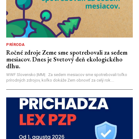
PRÍRODA
Ročné zdroje Zeme sme spotrebovali za sedem
mesiacov. Dnes je Svetový deň ekologického
dlhu.
WWF Slovensko |MM| Za sedem mesiacov sme spotrebovali toľko
prírodných zdrojov, koľko dokáže Zem obnoviť za celý rok....