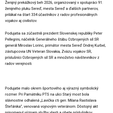
Ženijný prekážkový beh 2026, organizovaný v spolupráci 91.
ženijného pluku Sereď, mesta Sereď a ďalších partnerov,
prilákal na štart 334 účastníkov z radov profesionálnych
vojakov aj civilistov.
Podujatia sa zúčastnili prezident Slovenskej republiky Peter
Pellegrini, náčelník Generálneho štábu Ozbrojených síl SR
generál Miroslav Lorinc, primátor mesta Sereď Ondrej Kurbel,
zástupcovia UN Veteran Slovakia, Zväzu vojakov SR,
príslušníci Ozbrojených síl SR a množstvo návštevníkov z
radov verejnosti.
Slávnostný začiatok s odkazom na veteránov
Podujatie malo okrem športového aj výrazný symbolický
rozmer. Pri Pamätníku PTS na ulici Starý most bola
slávnostne odhalená „Lavička cti gen. Milana Rastislava
Štefánika“, venovaná vojnovým veteránom. Dôstojný akt
pripomenul význam služby vlasti a obete príslušníkov