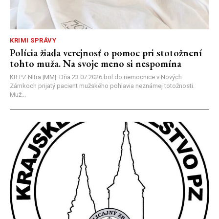
KRIMI SPRÁVY
Polícia žiada verejnosť o pomoc pri stotožnení
tohto muža. Na svoje meno si nespomína
KR PZ Nitra |MM| Dňa 23.07.2026 bol do nemocnice v Nových
Zámkoch prijatý pacient mužského pohlavia neznámej totožnosti.
Muž...