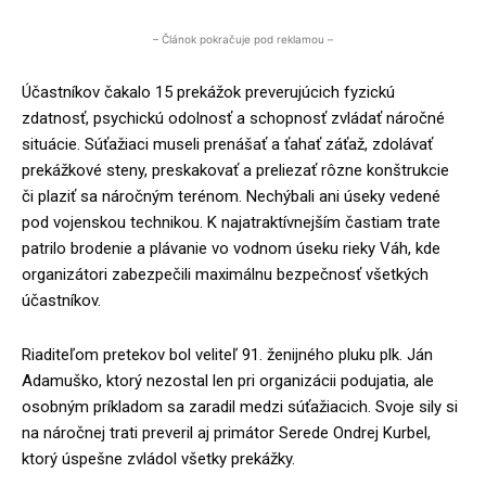
– Článok pokračuje pod reklamou –
Účastníkov čakalo 15 prekážok preverujúcich fyzickú
zdatnosť, psychickú odolnosť a schopnosť zvládať náročné
situácie. Súťažiaci museli prenášať a ťahať záťaž, zdolávať
prekážkové steny, preskakovať a preliezať rôzne konštrukcie
či plaziť sa náročným terénom. Nechýbali ani úseky vedené
pod vojenskou technikou. K najatraktívnejším častiam trate
patrilo brodenie a plávanie vo vodnom úseku rieky Váh, kde
organizátori zabezpečili maximálnu bezpečnosť všetkých
účastníkov.
Riaditeľom pretekov bol veliteľ 91. ženijného pluku plk. Ján
Adamuško, ktorý nezostal len pri organizácii podujatia, ale
osobným príkladom sa zaradil medzi súťažiacich. Svoje sily si
na náročnej trati preveril aj primátor Serede Ondrej Kurbel,
ktorý úspešne zvládol všetky prekážky.