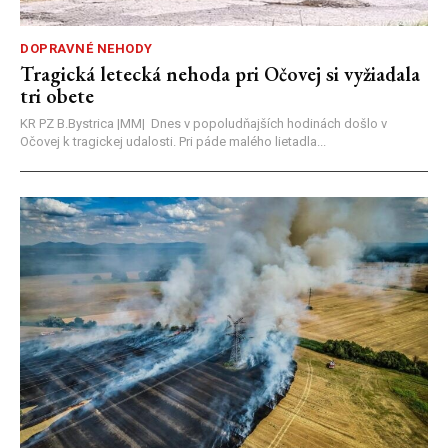
DOPRAVNÉ NEHODY
Tragická letecká nehoda pri Očovej si vyžiadala
tri obete
KR PZ B.Bystrica |MM| Dnes v popoludňajších hodinách došlo v
Očovej k tragickej udalosti. Pri páde malého lietadla...