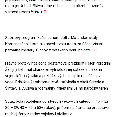
ozbrojených síl. Slávnostné odhalenie si môžete pozrieť v
samostatnom článku:
TU
.
Šport, disciplína a extrémna výzva
Športový program začal behom detí z Materskej školy
Komenského, ktoré si zabehli svoju trať a za účasť získali
pamätné medaily. Článok z detského behu nájdete
TU
.
Hlavné preteky následne odštartoval prezident Peter Pellegrini.
Ženijný beh mal charakter vytrvalostnej súťaže s prvkami
vojenského výcviku a prekážkových disciplín na súši aj vo
vode. Približne šesťkilometrová trať viedla v okolí Serede a
Šintavy a využívala rozmanitý, miestami veľmi náročný terén.
Súťaž bola rozdelená do štyroch vekových kategórií (17 – 29,
30 – 39, 40 – 49 a 50+ rokov), pričom na štarte sa predstavili
muži aj ženy z radov vojakov i civilistov.