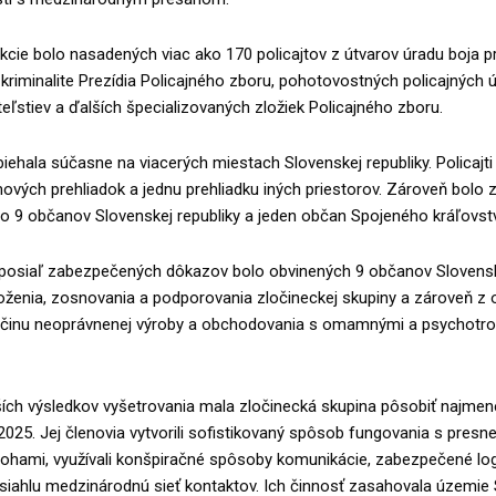
akcie bolo nasadených viac ako 170 policajtov z útvarov úradu boja pr
kriminalite Prezídia Policajného zboru, pohotovostných policajných 
iteľstiev a ďalších špecializovaných zložiek Policajného zboru.
biehala súčasne na viacerých miestach Slovenskej republiky. Policajti
ových prehliadok a jednu prehliadku iných priestorov. Zároveň bolo
o 9 občanov Slovenskej republiky a jeden občan Spojeného kráľovst
posiaľ zabezpečených dôkazov bolo obvinených 9 občanov Slovenske
oženia, zosnovania a podporovania zločineckej skupiny a zároveň z 
činu neoprávnenej výroby a obchodovania s omamnými a psychotr
ích výsledkov vyšetrovania mala zločinecká skupina pôsobiť najmene
2025. Jej členovia vytvorili sofistikovaný spôsob fungovania s presn
lohami, využívali konšpiračné spôsoby komunikácie, zabezpečené log
siahlu medzinárodnú sieť kontaktov. Ich činnosť zasahovala územie 