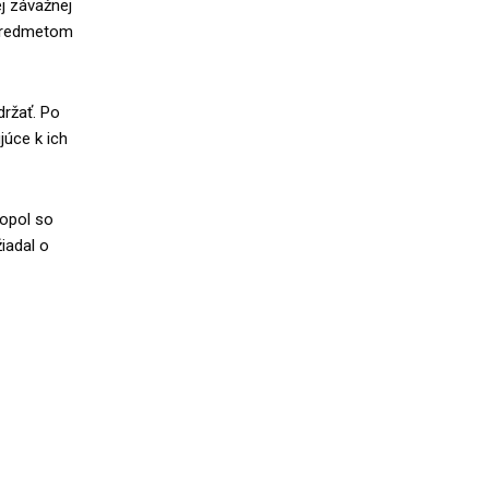
j závažnej
i predmetom
držať. Po
júce k ich
ropol so
iadal o