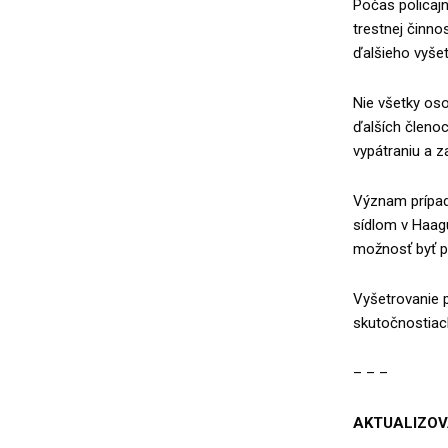
Počas policajn
trestnej činno
ďalšieho vyšet
Nie všetky oso
ďalších členoc
vypátraniu a z
Význam prípadu
sídlom v Haagu
možnosť byť pr
Vyšetrovanie p
skutočnostiac
– – –
AKTUALIZO