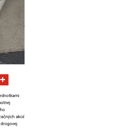
jednotkami
astnej
eho
začných akcií
 drogovej