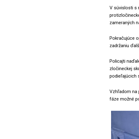
V súvislosti s
protizločineck
zameraných na 
Pokračujúce op
zadržaniu ďal
Policajti naď
zločineckej sk
podieľajúcich s
Vzhľadom na p
fáze možné pos