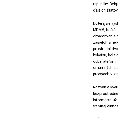
republiky, Bel
ďalších štátov
Doterajšie vý
MDMA, hašišom
omamných a ps
zásielok smero
prostredníctv
kokaínu, bola 
odberateľom. 
omamných a psy
prospech v stá
Rozsah a kvali
bezprostredne 
informácie už 
trestnej činnos