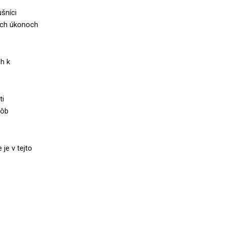
ušníci
ných úkonoch
h k
ti
sôb
je v tejto