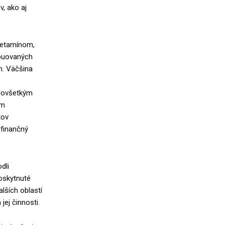
, ako aj
ketamínom,
ibuovaných
n. Väčšina
edovšetkým
ím
tov
 finančný
dli
oskytnuté
lších oblastí
jej činnosti.