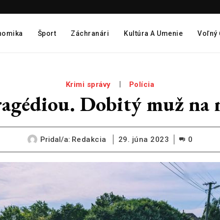
nomika
Šport
Záchranári
Kultúra A Umenie
Voľný
Krimi správy
Polícia
tragédiou. Dobitý muž na 
Pridal/a:
Redakcia
29. júna 2023
0