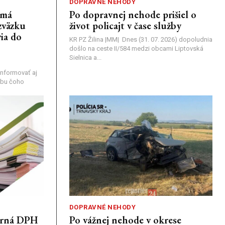
DOPRAVNÉ NEHODY
emá
Po dopravnej nehode prišiel o
zväzku
život policajt v čase služby
ia do
KR PZ Žilina |MM| Dnes (31. 07. 2026) dopoludnia
došlo na ceste II/584 medzi obcami Liptovská
Sielnica a...
nformovať aj
rebu čoho
DOPRAVNÉ NEHODY
porná DPH
Po vážnej nehode v okrese