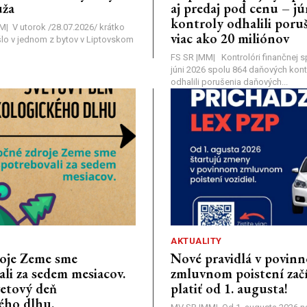
ža
aj predaj pod cenu – j
kontroly odhalili poruš
MM| V utorok /28.07.2026/ krátko
viac ako 20 miliónov
lo v jednom z bytov v Liptovskom
FS SR |MM| Kontrolóri finančnej sp
júni 2026 spolu 864 daňových kontr
odhalili porušenia daňových...
AKTUALITY
oje Zeme sme
Nové pravidlá v povin
li za sedem mesiacov.
zmluvnom poistení zač
vetový deň
platiť od 1. augusta!
ého dlhu.