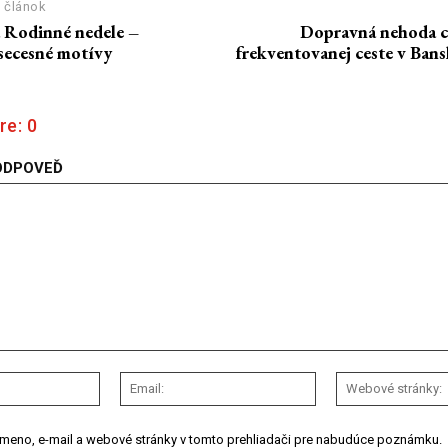
 článok
 Rodinné nedele –
Dopravná nehoda c
 secesné motívy
frekventovanej ceste v Bans
re:
0
ODPOVEĎ
Meno:
Email:
 meno, e-mail a webové stránky v tomto prehliadači pre nabudúce poznámku.