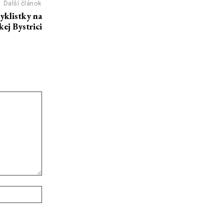
Ďalší článok
yklistky na
kej Bystrici
Webové
stránky: