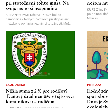
pri stotožnení tohto muža. Na
nožom mu
svoje meno si nespomína
KR PZ Žilina |
po polnoci doš
KR PZ Nitra |MM| Dňa 23.07.2026 bol do
Mikuláši...
nemocnice v Nových Zámkoch prijatý pacient
mužského pohlavia neznámej totožnosti. Muž...
EKONOMIKA
PRÍRODA
Nižšia suma z 2 % pre rodičov?
Ročné zdr
Daňový úrad nemôže v tejto veci
spotrebova
komunikovať s rodičom
Dnes je S
ekologick