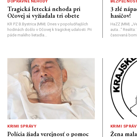
DOPRAVNÉ NEHODY
BEZPEČNOS
Tragická letecká nehoda pri
3 zlé nápa
Očovej si vyžiadala tri obete
hasičov!
KR PZ B.Bystrica |MM| Dnes v popoludňajších
HaZZ |MM| ​„Ve
hodinách došlo v Očovej k tragickej udalosti. Pri
auta...“ ​Realit
páde malého lietadla...
časovaná bomba
KRIMI SPRÁVY
KRIMI SPRÁV
Polícia žiada verejnosť o pomoc
Žena mal