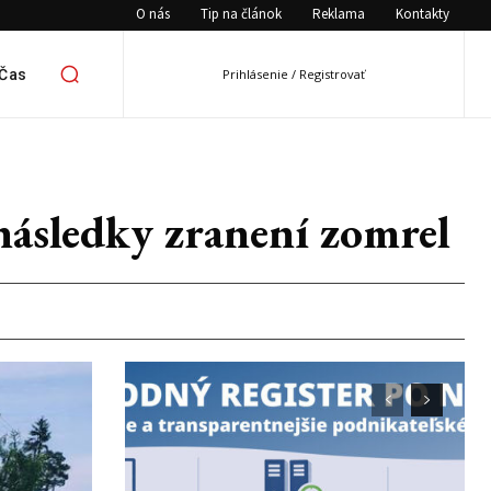
O nás
Tip na článok
Reklama
Kontakty
 Čas
Prihlásenie / Registrovať
následky zranení zomrel