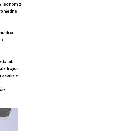
 v jednom z
hromadnej
omadná
ko
adu tak
ala trojicu
 zabitia v
šie