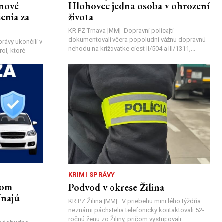
únové
Hlohovec jedna osoba v ohrození
enia za
života
KR PZ Trnava |MM| Dopravní policajti
dokumentovali včera popoludní vážnu dopravnú
rávy ukončili v
nehodu na križovatke ciest II/504 a III/1311,...
ol, ktoré
KRIMI SPRÁVY
nom
Podvod v okrese Žilina
ínajú
KR PZ Žilina |MM| V priebehu minulého týždňa
neznámi páchatelia telefonicky kontaktovali 52-
ročnú ženu zo Žiliny, pričom vystupovali...