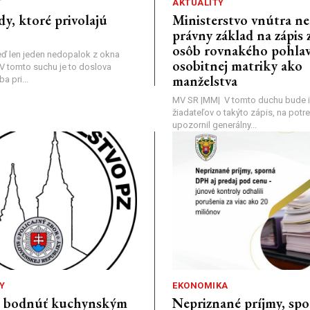
Ť
AKTUALITY
dy, ktoré privolajú
Ministerstvo vnútra n
právny základ na zápis 
osôb rovnakého pohlav
ď len jeden nedopalok z okna
osobitnej matriky ako
a: V tomto suchu je to doslova
manželstva
 pri...
MV SR |MM| V tomto duchu bude i
žiadateľov o takýto zápis, na pot
upozornil generálny...
Y
EKONOMIKA
a bodnúť kuchynským
Nepriznané príjmy, s