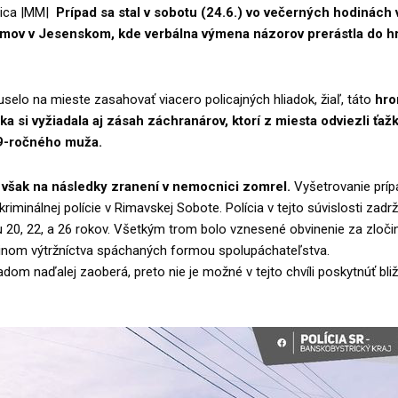
rica |MM|
Prípad sa stal v sobotu (24.6.) vo večerných hodinách
mov v Jesenskom, kde verbálna výmena názorov prerástla do 
selo na mieste zasahovať viacero policajných hliadok, žiaľ, táto
hr
ka si vyžiadala aj zásah záchranárov, ktorí z miesta odviezli ťaž
9-ročného muža.
však na následky zranení v nemocnici zomrel.
Vyšetrovanie príp
riminálnej polície v Rimavskej Sobote. Polícia v tejto súvislosti zadrž
20, 22, a 26 rokov. Všetkým trom bolo vznesené obvinenie za zločin
inom výtržníctva spáchaných formou spolupáchateľstva.
padom naďalej zaoberá, preto nie je možné v tejto chvíli poskytnúť bliž