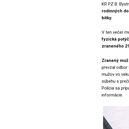
KR PZ B. Byst
rodinných do
bitky.
V ten večer mu
fyzická potýč
zraneného 2
Zranený muž 
prevzal odbor k
mužov vo veku 
súbehu s preč
Polícia sa prí
informácie.