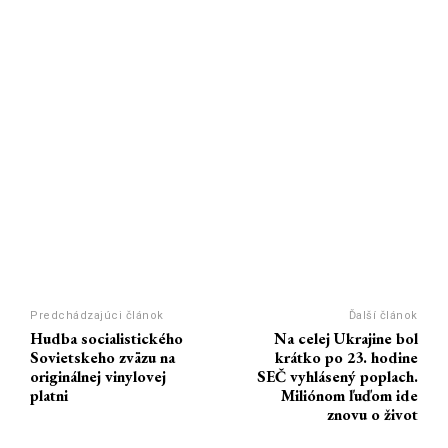
Predchádzajúci článok
Ďalší článok
Hudba socialistického
Na celej Ukrajine bol
Sovietskeho zväzu na
krátko po 23. hodine
originálnej vinylovej
SEČ vyhlásený poplach.
platni
Miliónom ľuďom ide
znovu o život