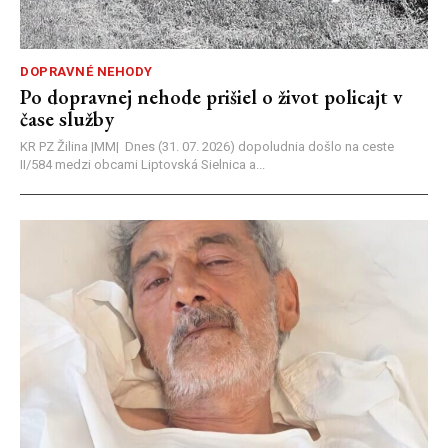
DOPRAVNÉ NEHODY
Po dopravnej nehode prišiel o život policajt v
čase služby
KR PZ Žilina |MM| Dnes (31. 07. 2026) dopoludnia došlo na ceste
II/584 medzi obcami Liptovská Sielnica a...