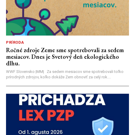
PRÍRODA
Ročné zdroje Zeme sme spotrebovali za sedem
mesiacov. Dnes je Svetový deň ekologického
dlhu.
WWF Slovensko |MM| Za sedem mesiacov sme spotrebovali toľko
prírodných zdrojov, koľko dokáže Zem obnoviť za celý rok....