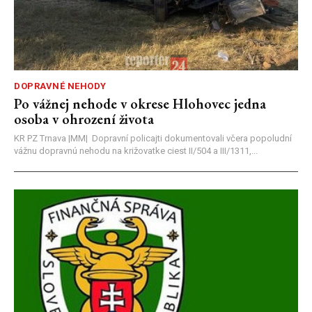
DOPRAVNÉ NEHODY
Po vážnej nehode v okrese Hlohovec jedna
osoba v ohrození života
KR PZ Trnava |MM| Dopravní policajti dokumentovali včera popoludní
vážnu dopravnú nehodu na križovatke ciest II/504 a III/1311,...