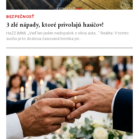
BEZPEČNOSŤ
3 zlé nápady, ktoré privolajú hasičov!
HaZZ |MM| ​„Veď len jeden nedopalok z okna auta...“ ​Realita: V tomto
suchu je to doslova časovaná bomba pri...