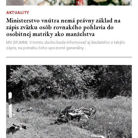
AKTUALITY
Ministerstvo vnútra nemá právny základ na
zápis zväzku osôb rovnakého pohlavia do
osobitnej matriky ako manželstva
MV SR |MM| V tomto duchu bude informovať aj žiadateľov o takýto
zápis, na potrebu čoho upozornil generálny...