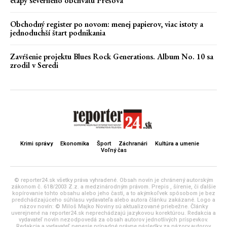
etapy severného obchvatu Prešova
Obchodný register po novom: menej papierov, viac istoty a
jednoduchší štart podnikania
Zavŕšenie projektu Blues Rock Generations. Album No. 10 sa
zrodil v Seredi
Krimi správy
Ekonomika
Šport
Záchranári
Kultúra a umenie
Voľný čas
© reporter24.sk všetky práva vyhradené. Obsah novín je chránený autorským
zákonom č. 618/2003 Z.z. a medzinárodným právom. Prepis , šírenie, či ďalšie
kopírovanie tohto obsahu alebo jeho časti, a to akýmkoľvek spôsobom je bez
predchádzajúceho súhlasu vydavateľa alebo autora článku zakázané. Logo a
názov novín: © Miloš Majko Noviny sú aktualizované priebežne. Články
uverejnené na reporter24.sk neprechádzajú jazykovou korektúrou. Redakcia a
vydavateľ novín nezodpovedá za obsah autorov jednotlivých príspevkov.
Redakcia a vydavateľ nenesie prípadné právne následky za názory autorov