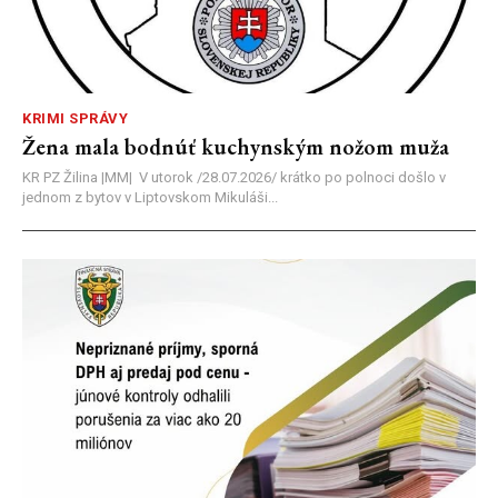
KRIMI SPRÁVY
Žena mala bodnúť kuchynským nožom muža
KR PZ Žilina |MM| V utorok /28.07.2026/ krátko po polnoci došlo v
jednom z bytov v Liptovskom Mikuláši...