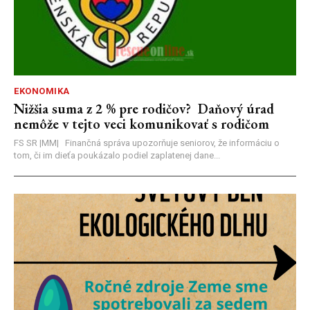
EKONOMIKA
Nižšia suma z 2 % pre rodičov? Daňový úrad
nemôže v tejto veci komunikovať s rodičom
FS SR |MM| Finančná správa upozorňuje seniorov, že informáciu o
tom, či im dieťa poukázalo podiel zaplatenej dane...