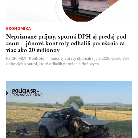
EKONOMIKA
Nepriznané príjmy, sporná DPH aj predaj pod
cenu – júnové kontroly odhalili porušenia za
viac ako 20 miliónov
FS SR |MM| Kontrolóri finančnej správy ukončili v júni 2026 spolu 864
daňových kontrol, ktoré odhalili porušenia daňových...