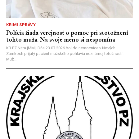
KRIMI SPRÁVY
Polícia žiada verejnosť o pomoc pri stotožnení
tohto muža. Na svoje meno si nespomína
KR PZ Nitra |MM| Dňa 23.07.2026 bol do nemocnice v Nových
Zámkoch prijatý pacient mužského pohlavia neznámej totožnosti.
Muž...