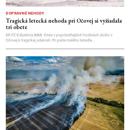
DOPRAVNÉ NEHODY
Tragická letecká nehoda pri Očovej si vyžiadala
tri obete
KR PZ B.Bystrica |MM| Dnes v popoludňajších hodinách došlo v
Očovej k tragickej udalosti. Pri páde malého lietadla...