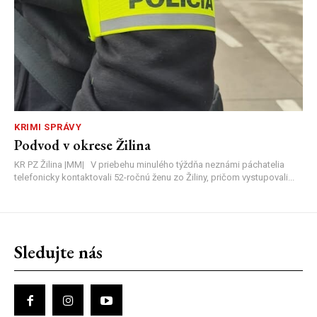
KRIMI SPRÁVY
Podvod v okrese Žilina
KR PZ Žilina |MM| V priebehu minulého týždňa neznámi páchatelia
telefonicky kontaktovali 52-ročnú ženu zo Žiliny, pričom vystupovali...
Sledujte nás