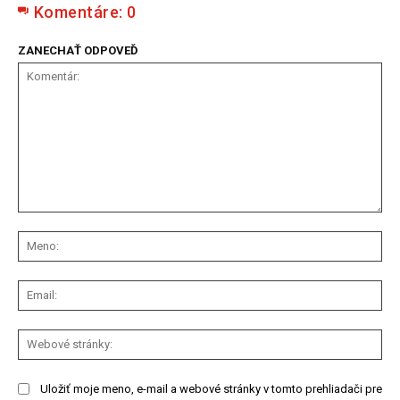
Komentáre:
0
ZANECHAŤ ODPOVEĎ
Komentár:
Me
Ema
We
str
Uložiť moje meno, e-mail a webové stránky v tomto prehliadači pre