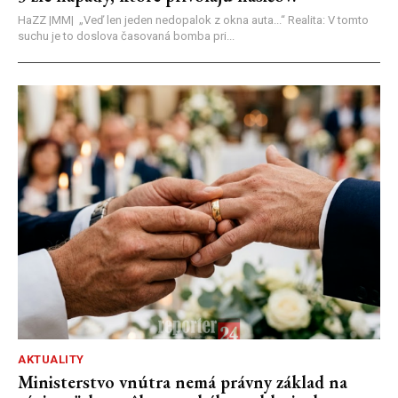
HaZZ |MM| ​„Veď len jeden nedopalok z okna auta...“ ​Realita: V tomto
suchu je to doslova časovaná bomba pri...
AKTUALITY
Ministerstvo vnútra nemá právny základ na