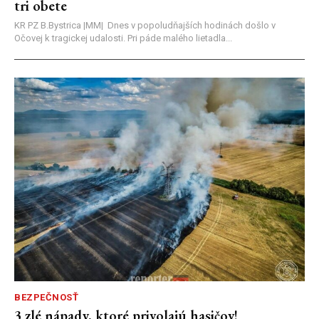
tri obete
KR PZ B.Bystrica |MM| Dnes v popoludňajších hodinách došlo v
Očovej k tragickej udalosti. Pri páde malého lietadla...
BEZPEČNOSŤ
3 zlé nápady, ktoré privolajú hasičov!