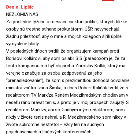
Daniel Lipšic
NEZLOMIA NÁS
Za posledné týždne a mesiace niektorí politici, ktorých blízke
osoby sú trestne stíhane prokurátormi ÚŠP, nevynechajú
žiadnu príležitosť, aby o mne a mojich kolegoch šírili úplne
vymyslené bludy.
V posledných dňoch tvrdili, že organizujem kampaň proti
Borisovi Kollárovi, aby som oslabil SIS (paradoxom je, že za
touto kampaňou má byť oligarcha Zoroslav Kollár, ktorý ma
verejne označuje za osobu zodpovednú za jeho
“prenasledovanie”), že som s prezidentkou dohodol odvolanie
ministra vnútra Ivana Šimka, a dnes Robert Kaliňák tvrdil, že s
redaktorom TV Markíza Reném Medzihradským chodievam v
nedeľu ráno hrávať tenis, a preto je v moj prospech zaujatý. S
redaktorom Markízy, ani so žiadnym iným redaktorom, som
nikdy v živote tenis nehral, a R. Medzihradského som nikdy v
živote súkromne nestretol – vždy len na súdnych
pojednávaniach a tlačových konferenciách.