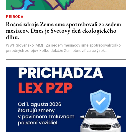
PRÍRODA
Ročné zdroje Zeme sme spotrebovali za sedem
mesiacov. Dnes je Svetový deň ekologického
dlhu.
WWF Slovensko |MM| Za sedem mesiacov sme spotrebovali toľko
prírodných zdrojov, koľko dokáže Zem obnoviť za celý rok....