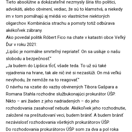
Tieto absolútne a dokázateľné nezmysly šíria títo politici,
advokáti, alebo obvinení, vediac, že sú to klamstvá, a niekedy
im v tom pomáhajú aj médiá vo vlastníctve niektorých
oligarchov. Kombinácia strachu a pomsty totiž odbúrava
akékoľvek zábrany.
Ako povedal politik Róbert Fico na chate v katastri obce Veľký
Ďur v roku 2021:
„Lipšic je normálne smrteľný nepriateľ. On sa usiluje o našu
slobodu a bezpečnosť.“
„Ja budem do Lipšica tĺcť, všade teda. To už sú také
vyjadrenia na hrane, tak ale nič iné si nezaslúži. On má veľkú
nevýhodu, že nemôže na to reagovať.“
O návrhu na vzatie do vazby obvinených Tibora Gašpara a
Romana Stahla rozhodne službukonajúci prokurátor ÚŠP.
Nikto – ani žiaden z jeho nadriadených – do jeho
rozhodovania zasahovať nebude. Akékoľvek jeho rozhodnutie,
založené na preštudovaní veci, budem brániť. A budem brániť
nezávislosť rozhodovania všetkých prokurátorov ÚŠP.
Do rozhodovania prokurátorov ÚŠP som za dva a pol roka