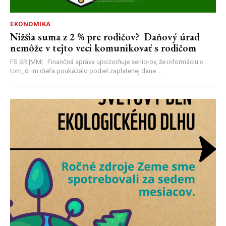
EKONOMIKA
Nižšia suma z 2 % pre rodičov? Daňový úrad
nemôže v tejto veci komunikovať s rodičom
FS SR |MM| Finančná správa upozorňuje seniorov, že informáciu o
tom, či im dieťa poukázalo podiel zaplatenej dane...