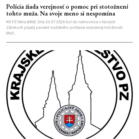
Polícia žiada verejnosť o pomoc pri stotožnení
tohto muža. Na svoje meno si nespomína
KR PZ Nitra |MM| Dňa 23.07.2026 bol do nemocnice v Nových
Zámkoch prijatý pacient mužského pohlavia neznámej totožnosti.
Muž...