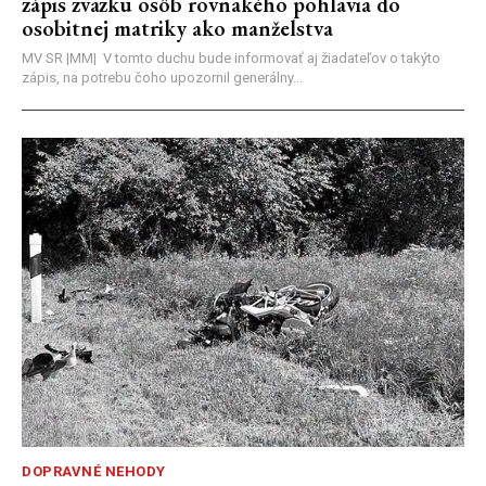
zápis zväzku osôb rovnakého pohlavia do
osobitnej matriky ako manželstva
MV SR |MM| V tomto duchu bude informovať aj žiadateľov o takýto
zápis, na potrebu čoho upozornil generálny...
DOPRAVNÉ NEHODY