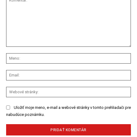
Komentár:
Me
Ema
We
str
Uložiť moje meno, e-mail a webové stránky v tomto prehliadači pre
nabudúce poznámku.