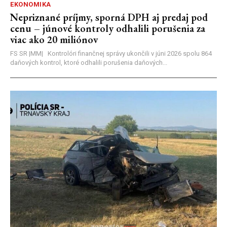
EKONOMIKA
Nepriznané príjmy, sporná DPH aj predaj pod
cenu – júnové kontroly odhalili porušenia za
viac ako 20 miliónov
FS SR |MM| Kontrolóri finančnej správy ukončili v júni 2026 spolu 864
daňových kontrol, ktoré odhalili porušenia daňových...