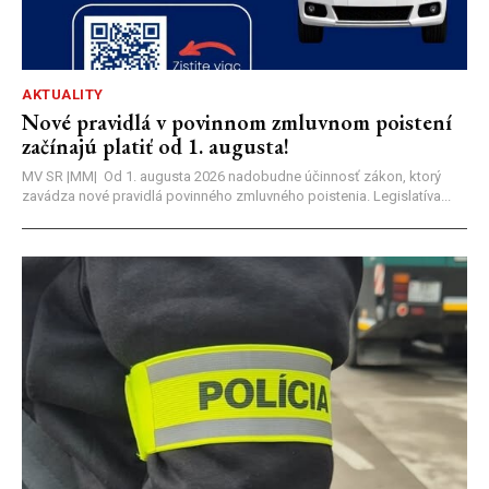
AKTUALITY
Nové pravidlá v povinnom zmluvnom poistení
začínajú platiť od 1. augusta!
MV SR |MM| Od 1. augusta 2026 nadobudne účinnosť zákon, ktorý
zavádza nové pravidlá povinného zmluvného poistenia. Legislatíva...