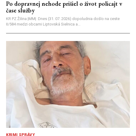
Po dopravnej nehode prišiel o život policajt v
čase služby
KR PZ Žilina |MM| Dnes (31. 07. 2026) dopoludnia došlo na ceste
II/584 medzi obcami Liptovská Sielnica a...
KRIMI SPRÁVY