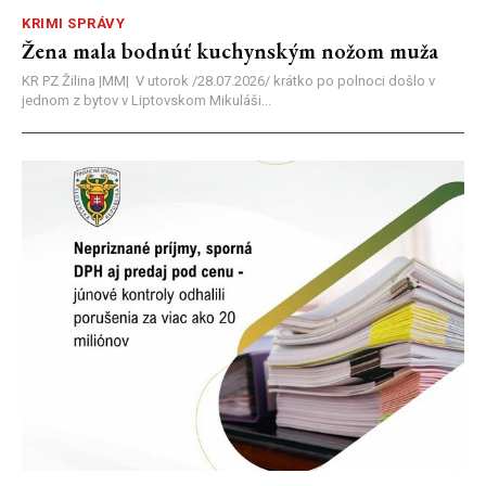
KRIMI SPRÁVY
Žena mala bodnúť kuchynským nožom muža
KR PZ Žilina |MM| V utorok /28.07.2026/ krátko po polnoci došlo v
jednom z bytov v Liptovskom Mikuláši...