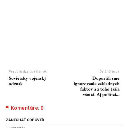
Predchádzajúci článok
Ďalší článok
Sovietsky vojenský
Dopustili sme
odznak
ignorovanie základných
faktov a z toho ťažia
všetci. Aj politici…
Komentáre:
0
ZANECHAŤ ODPOVEĎ