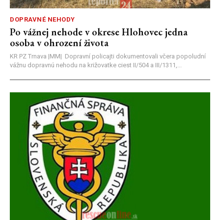
DOPRAVNÉ NEHODY
Po vážnej nehode v okrese Hlohovec jedna
osoba v ohrození života
KR PZ Trnava |MM| Dopravní policajti dokumentovali včera popoludní
vážnu dopravnú nehodu na križovatke ciest II/504 a III/1311,...