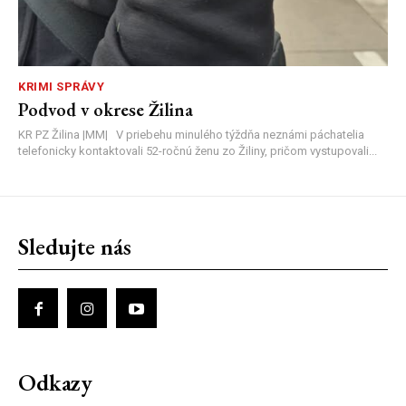
KRIMI SPRÁVY
Podvod v okrese Žilina
KR PZ Žilina |MM| V priebehu minulého týždňa neznámi páchatelia
telefonicky kontaktovali 52-ročnú ženu zo Žiliny, pričom vystupovali...
Sledujte nás
Odkazy