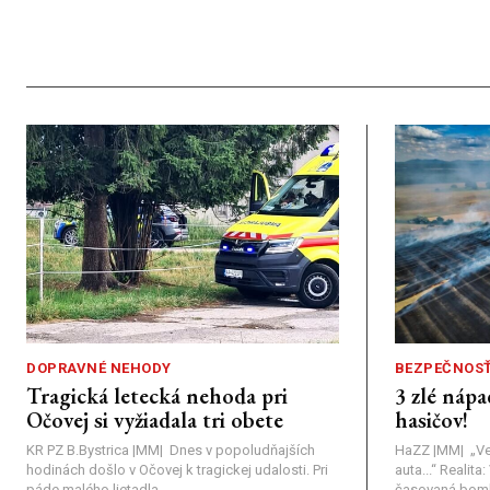
DOPRAVNÉ NEHODY
BEZPEČNOS
Tragická letecká nehoda pri
3 zlé nápa
Očovej si vyžiadala tri obete
hasičov!
KR PZ B.Bystrica |MM| Dnes v popoludňajších
HaZZ |MM| ​„Ve
hodinách došlo v Očovej k tragickej udalosti. Pri
auta...“ ​Realit
páde malého lietadla...
časovaná bomba