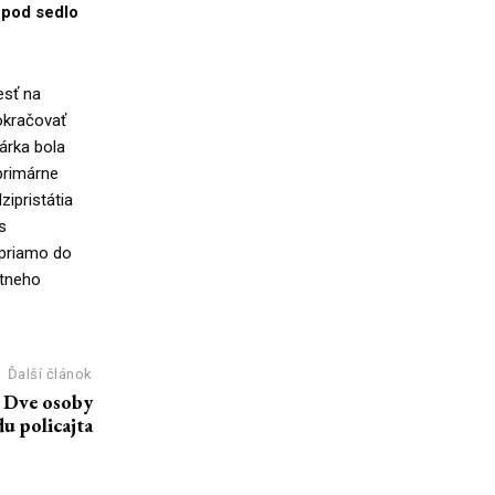
 pod sedlo
esť na
okračovať
kárka bola
primárne
zipristátia
s
 priamo do
útneho
Ďalší článok
 Dve osoby
u policajta