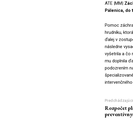
ATE |MM|
Zách
Pálenica, do
Pomoc záchraná
hrudníku, kto
ďalej v zostup
následne vysa
vyšetrila a čo
mu doplnila ďa
podozrením na
špecializovan
intervenčného
Predchádzajúci
Rozpočet pl
preventívn