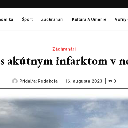
nomika
Šport
Záchranári
Kultúra A Umenie
Voľný
Záchranári
 s akútnym infarktom v 
Pridal/a:
Redakcia
16. augusta 2023
0