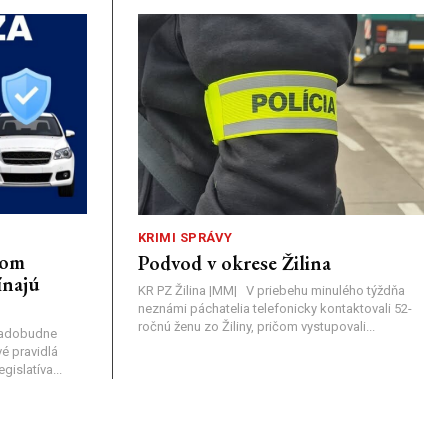
KRIMI SPRÁVY
nom
Podvod v okrese Žilina
ínajú
KR PZ Žilina |MM| V priebehu minulého týždňa
neznámi páchatelia telefonicky kontaktovali 52-
ročnú ženu zo Žiliny, pričom vystupovali...
nadobudne
é pravidlá
islatíva...