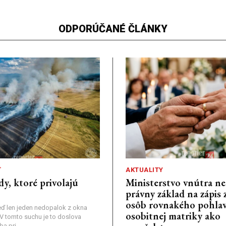
ODPORÚČANÉ ČLÁNKY
Ť
AKTUALITY
dy, ktoré privolajú
Ministerstvo vnútra n
právny základ na zápis 
osôb rovnakého pohlav
ď len jeden nedopalok z okna
osobitnej matriky ako
a: V tomto suchu je to doslova
 pri...