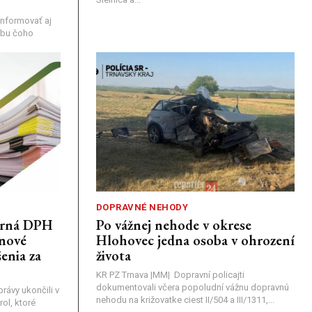
nformovať aj
rebu čoho
DOPRAVNÉ NEHODY
porná DPH
Po vážnej nehode v okrese
únové
Hlohovec jedna osoba v ohrození
enia za
života
KR PZ Trnava |MM| Dopravní policajti
dokumentovali včera popoludní vážnu dopravnú
rávy ukončili v
nehodu na križovatke ciest II/504 a III/1311,...
ol, ktoré