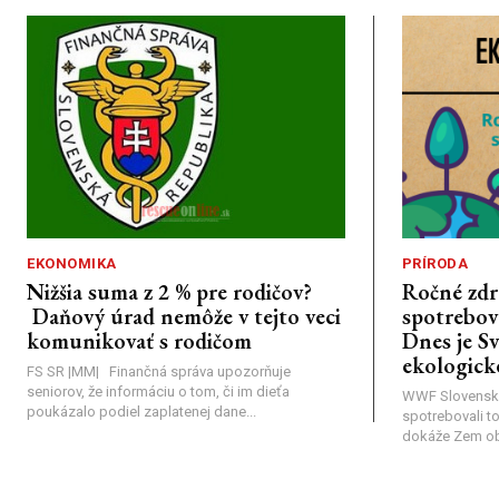
EKONOMIKA
PRÍRODA
Nižšia suma z 2 % pre rodičov?
Ročné zdr
Daňový úrad nemôže v tejto veci
spotrebova
komunikovať s rodičom
Dnes je S
ekologick
FS SR |MM| Finančná správa upozorňuje
seniorov, že informáciu o tom, či im dieťa
WWF Slovensk
poukázalo podiel zaplatenej dane...
spotrebovali t
dokáže Zem obno