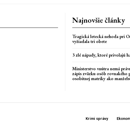
Najnovšie články
Tragická letecká nehoda pri Oč
vyžiadala tri obete
3 zlé nápady, ktoré privolajú h
Ministerstvo vnútra nemá práv
zápis zväzku osôb rovnakého 
osobitnej matriky ako manžels
Krimi správy
Ekonom