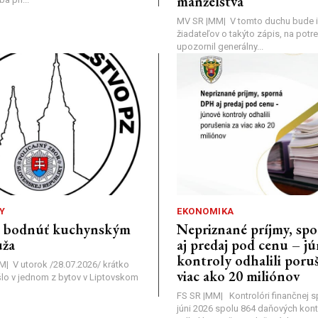
manželstva
MV SR |MM| V tomto duchu bude i
žiadateľov o takýto zápis, na pot
upozornil generálny...
Y
EKONOMIKA
a bodnúť kuchynským
Nepriznané príjmy, s
ža
aj predaj pod cenu – j
kontroly odhalili poruš
MM| V utorok /28.07.2026/ krátko
viac ako 20 miliónov
lo v jednom z bytov v Liptovskom
FS SR |MM| Kontrolóri finančnej sp
júni 2026 spolu 864 daňových kontr