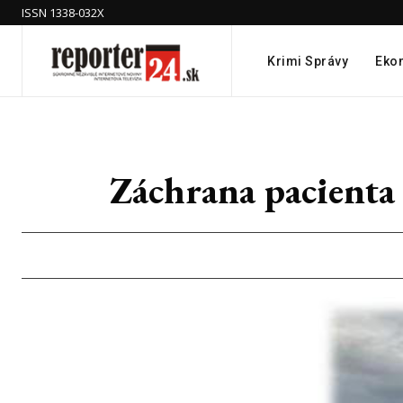
ISSN 1338-032X
Krimi Správy
Eko
Záchrana pacienta