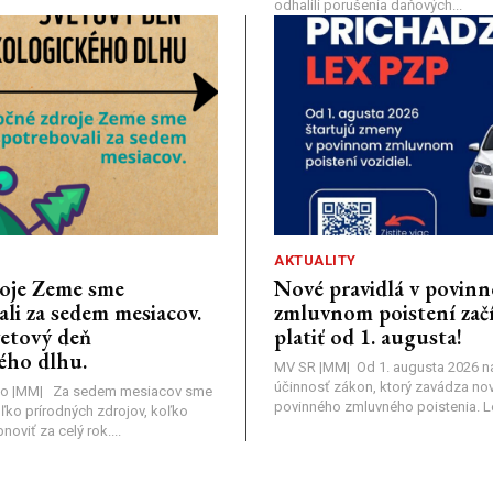
odhalili porušenia daňových...
AKTUALITY
oje Zeme sme
Nové pravidlá v povin
li za sedem mesiacov.
zmluvnom poistení zač
vetový deň
platiť od 1. augusta!
ého dlhu.
MV SR |MM| Od 1. augusta 2026 
účinnosť zákon, ktorý zavádza nov
o |MM| Za sedem mesiacov sme
povinného zmluvného poistenia. Leg
oľko prírodných zdrojov, koľko
viť za celý rok....