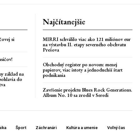
Najčítanejšie
ovej si
MIRRI schválilo viac ako 121 miliónov eur
na výstavbu II. etapy severného obchvatu
Prešova
asičov!
Obchodný register po novom: menej
papierov, viac istoty a jednoduchší štart
ny základ na
podnikania
pohlavia do
tva
Zavŕšenie projektu Blues Rock Generations.
Album No. 10 sa zrodil v Seredi
ika
Šport
Záchranári
Kultúra a umenie
Voľný čas