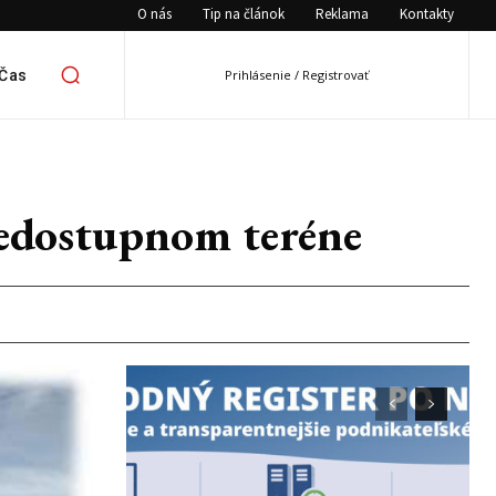
O nás
Tip na článok
Reklama
Kontakty
 Čas
Prihlásenie / Registrovať
nedostupnom teréne