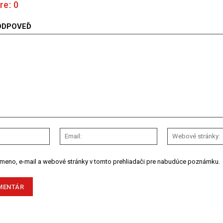
re:
0
ODPOVEĎ
Meno:
Email:
 meno, e-mail a webové stránky v tomto prehliadači pre nabudúce poznámku.