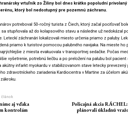
ranársky vrtuľník zo Žiliny bol dnes krátko popoludní privolaný
 terénu, ktorý bol nedostupný pre pozemnú záchranu.
rov potreboval 50-ročný turista z Čiech, ktorý začal pociťovať bol
rá sa stupňovala až do kolapsového stavu a následne už nedokázal p
e. Leteckí záchranári lokalizovali miesto určenia priamo z paluby. Le
dená priamo k turistovi pomocou palubného navijaka. Na mieste ho 
 najrýchlejšie z miesta evakuovala v transportnej sedačke. Počas med
lšie vyšetrenie, potrebnú liečbu a po preložení na palubu bol pacient 
 akútny infarkt myokardu v stabilizovanom stave letecky prevezený
ého zdravotníckeho zariadenia Kardiocentra v Martine za účelom ak
 zákroku.
 článok
níme aj vďaka
Policajná akcia RÁCHEL:
ym kontrolám
plánovali úkladnú vražd