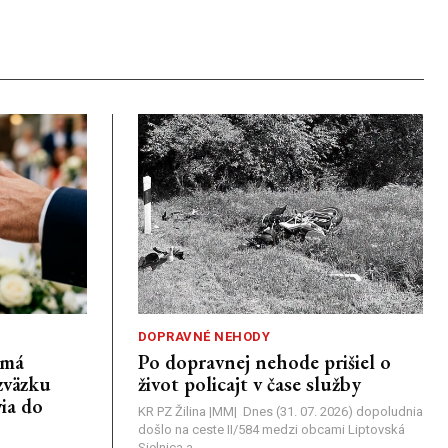
DOPRAVNÉ NEHODY
emá
Po dopravnej nehode prišiel o
zväzku
život policajt v čase služby
ia do
KR PZ Žilina |MM| Dnes (31. 07. 2026) dopoludnia
došlo na ceste II/584 medzi obcami Liptovská
Sielnica a...