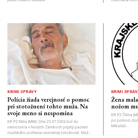
KRIMI SPRÁVY
KRIMI SPRÁV
Polícia žiada verejnosť o pomoc
Žena mal
pri stotožnení tohto muža. Na
nožom mu
svoje meno si nespomína
KR PZ Žilina |
po polnoci doš
KR PZ Nitra |MM| Dňa 23.07.2026 bol do
Mikuláši...
nemocnice v Nových Zámkoch prijatý pacient
mužského pohlavia neznámej totožnosti. Muž...