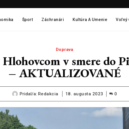
nomika
Šport
Záchranári
Kultúra A Umenie
Voľný
Doprava
ohovcom v smere do Pieš
– AKTUALIZOVANÉ
Pridal/a:
Redakcia
18. augusta 2023
0