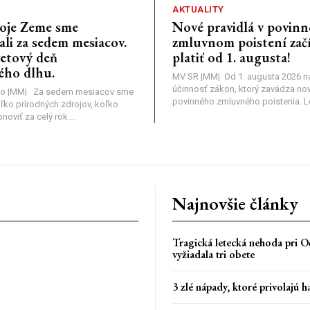
AKTUALITY
oje Zeme sme
Nové pravidlá v povin
li za sedem mesiacov.
zmluvnom poistení zač
vetový deň
platiť od 1. augusta!
ého dlhu.
MV SR |MM| Od 1. augusta 2026 
účinnosť zákon, ktorý zavádza nov
o |MM| Za sedem mesiacov sme
povinného zmluvného poistenia. Leg
oľko prírodných zdrojov, koľko
viť za celý rok....
Najnovšie články
Tragická letecká nehoda pri Oč
vyžiadala tri obete
3 zlé nápady, ktoré privolajú h