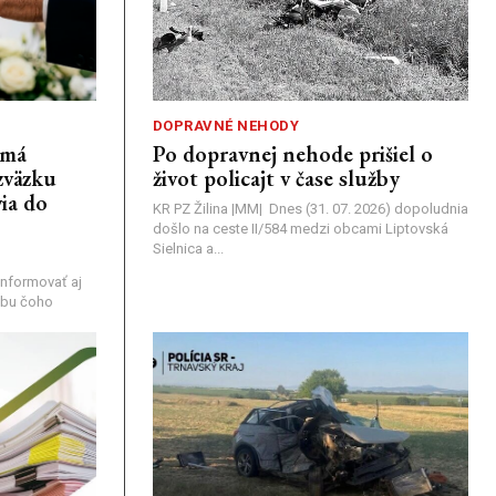
DOPRAVNÉ NEHODY
emá
Po dopravnej nehode prišiel o
zväzku
život policajt v čase služby
ia do
KR PZ Žilina |MM| Dnes (31. 07. 2026) dopoludnia
došlo na ceste II/584 medzi obcami Liptovská
Sielnica a...
nformovať aj
rebu čoho