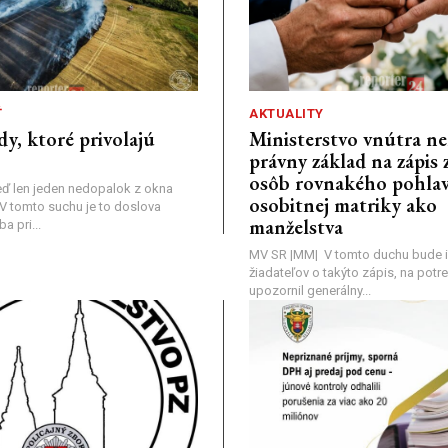
Ť
AKTUALITY
dy, ktoré privolajú
Ministerstvo vnútra n
právny základ na zápis 
osôb rovnakého pohlav
ď len jeden nedopalok z okna
osobitnej matriky ako
a: V tomto suchu je to doslova
manželstva
 pri...
MV SR |MM| V tomto duchu bude i
žiadateľov o takýto zápis, na pot
upozornil generálny...