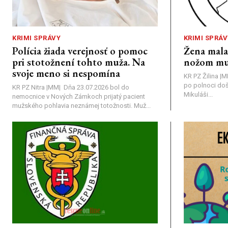
KRIMI SPRÁVY
KRIMI SPRÁV
Polícia žiada verejnosť o pomoc
Žena mal
pri stotožnení tohto muža. Na
nožom mu
svoje meno si nespomína
KR PZ Žilina |
po polnoci doš
KR PZ Nitra |MM| Dňa 23.07.2026 bol do
Mikuláši...
nemocnice v Nových Zámkoch prijatý pacient
mužského pohlavia neznámej totožnosti. Muž...