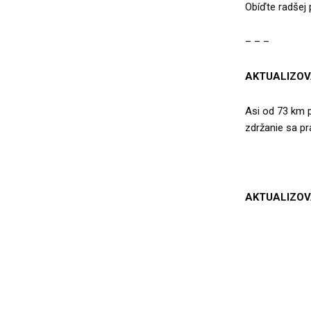
Obíďte radšej 
– – –
AKTUALIZOVA
Asi od 73 km p
zdržanie sa p
AKTUALIZOVA