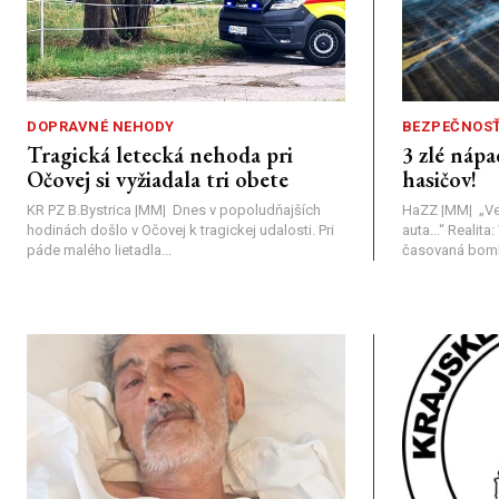
DOPRAVNÉ NEHODY
BEZPEČNOS
Tragická letecká nehoda pri
3 zlé nápa
Očovej si vyžiadala tri obete
hasičov!
KR PZ B.Bystrica |MM| Dnes v popoludňajších
HaZZ |MM| ​„Ve
hodinách došlo v Očovej k tragickej udalosti. Pri
auta...“ ​Realit
páde malého lietadla...
časovaná bomba