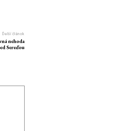
Ďalší článok
ná nehoda
ed Sereďou