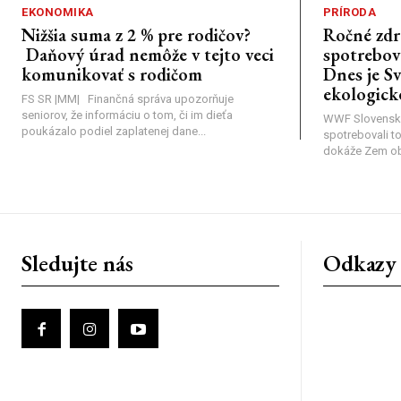
EKONOMIKA
PRÍRODA
Nižšia suma z 2 % pre rodičov?
Ročné zdr
Daňový úrad nemôže v tejto veci
spotrebova
komunikovať s rodičom
Dnes je S
ekologick
FS SR |MM| Finančná správa upozorňuje
seniorov, že informáciu o tom, či im dieťa
WWF Slovensk
poukázalo podiel zaplatenej dane...
spotrebovali t
dokáže Zem obno
Sledujte nás
Odkazy