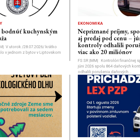
Y
EKONOMIKA
a bodnúť kuchynským
Nepriznané príjmy, s
ža
aj predaj pod cenu – j
kontroly odhalili poruš
MM| V utorok /28.07.2026/ krátko
viac ako 20 miliónov
lo v jednom z bytov v Liptovskom
FS SR |MM| Kontrolóri finančnej sp
júni 2026 spolu 864 daňových kontr
odhalili porušenia daňových...