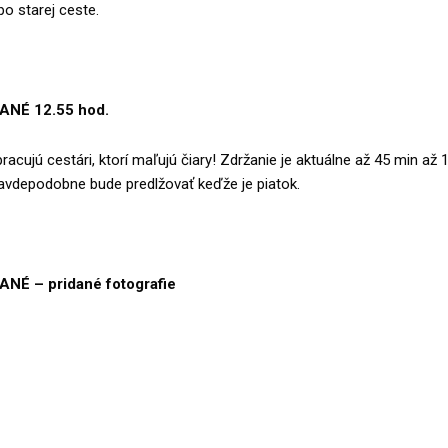
po starej ceste.
NÉ 12.55 hod.
racujú cestári, ktorí maľujú čiary! Zdržanie je aktuálne až 45 min až 
ravdepodobne bude predlžovať keďže je piatok.
NÉ – pridané fotografie