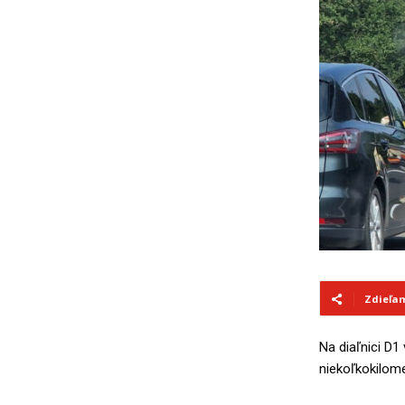
Zdieľa
Na diaľnici D
niekoľkokilome