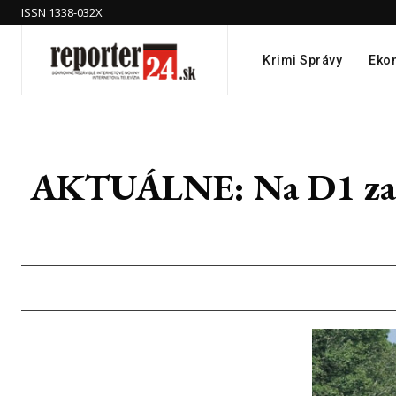
ISSN 1338-032X
Krimi Správy
Eko
AKTUÁLNE: Na D1 za Hl