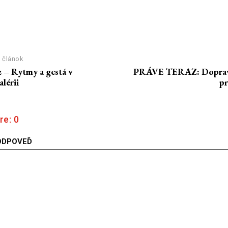
 článok
z – Rytmy a gestá v
PRÁVE TERAZ: Doprav
lérii
pr
re:
0
ODPOVEĎ