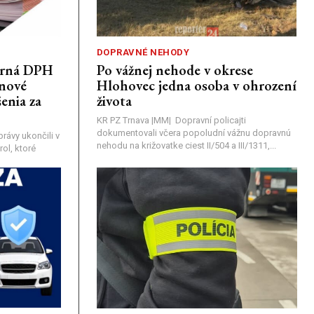
DOPRAVNÉ NEHODY
porná DPH
Po vážnej nehode v okrese
únové
Hlohovec jedna osoba v ohrození
enia za
života
KR PZ Trnava |MM| Dopravní policajti
dokumentovali včera popoludní vážnu dopravnú
rávy ukončili v
nehodu na križovatke ciest II/504 a III/1311,...
ol, ktoré