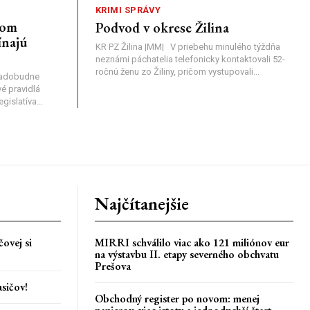
KRIMI SPRÁVY
nom
Podvod v okrese Žilina
ínajú
KR PZ Žilina |MM| V priebehu minulého týždňa
neznámi páchatelia telefonicky kontaktovali 52-
ročnú ženu zo Žiliny, pričom vystupovali...
nadobudne
é pravidlá
islatíva...
Najčítanejšie
ovej si
MIRRI schválilo viac ako 121 miliónov eur
na výstavbu II. etapy severného obchvatu
Prešova
asičov!
Obchodný register po novom: menej