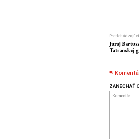
Predchádzajúci
Juraj Bartus
Tatranskej ga
Komentá
ZANECHAŤ 