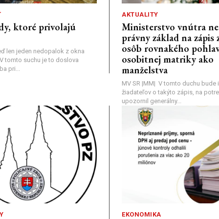
Ť
AKTUALITY
dy, ktoré privolajú
Ministerstvo vnútra n
právny základ na zápis 
osôb rovnakého pohlav
ď len jeden nedopalok z okna
osobitnej matriky ako
a: V tomto suchu je to doslova
manželstva
 pri...
MV SR |MM| V tomto duchu bude i
žiadateľov o takýto zápis, na pot
upozornil generálny...
Y
EKONOMIKA