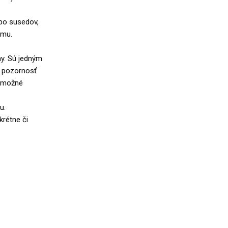
bo susedov,
omu.
hy. Sú jedným
i pozornosť
o možné
u.
rétne či