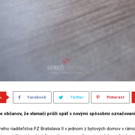
m
Facebook
Twitter
Pinterest
 občanov, že vlamači prišli opäť s novými spôsobmi označovani
sného riaditeľstva PZ Bratislava II v jednom z bytových domov v rámc