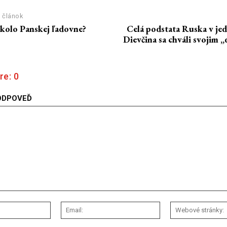
 článok
okolo Panskej ľadovne?
Celá podstata Ruska v je
Dievčina sa chváli svojim
re:
0
ODPOVEĎ
Meno:
Email: