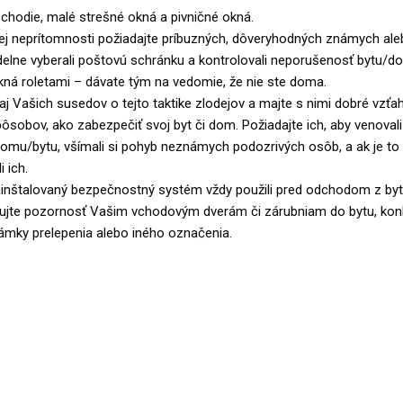
chodie, malé strešné okná a pivničné okná.
 neprítomnosti požiadajte príbuzných, dôveryhodných známych ale
delne vyberali poštovú schránku a kontrolovali neporušenosť bytu/d
kná roletami – dávate tým na vedomie, že nie ste doma.
aj Vašich susedov o tejto taktike zlodejov a majte s nimi dobré vzťa
pôsobov, ako zabezpečiť svoj byt či dom. Požiadajte ich, aby venoval
domu/bytu, všímali si pohyb neznámych podozrivých osôb, a ak je t
 ich.
nštalovaný bezpečnostný systém vždy použili pred odchodom z byt
ujte pozornosť Vašim vchodovým dverám či zárubniam do bytu, konk
ámky prelepenia alebo iného označenia.
R – Bratislavský kraj