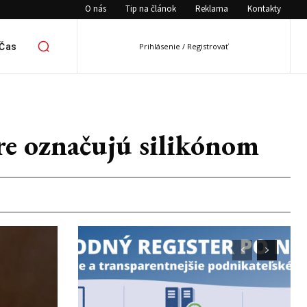
O nás
Tip na článok
Reklama
Kontakty
 Čas
Prihlásenie / Registrovať
re označujú silikónom