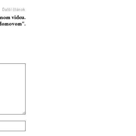
Ďalší článok
dnom videu.
 „domovom“.
Webové
stránky: