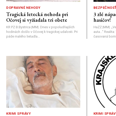
DOPRAVNÉ NEHODY
BEZPEČNOS
Tragická letecká nehoda pri
3 zlé nápa
Očovej si vyžiadala tri obete
hasičov!
KR PZ B.Bystrica |MM| Dnes v popoludňajších
HaZZ |MM| ​„Ve
hodinách došlo v Očovej k tragickej udalosti. Pri
auta...“ ​Realit
páde malého lietadla...
časovaná bomba
KRIMI SPRÁVY
KRIMI SPRÁV