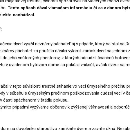
a majetkovej trestnej činnosti spozorovali na viacerých medzi dver
kón.
Tento spôsob dával vlamačom informáciu či sa v danom byt
niekto nachádzal.
:
ačenie dverí využil neznámy páchateľ aj v prípade, ktorý sa stal na Dru
Neznámy páchateľ za použitia násilia vylomil zámok dverí na jednom z
l do jeho vnútorných priestorov, z ktorých odcudzil finančnú hotovos
ytu v uvedenom bytovom dome sa pokúsil vniknúť, avšak dvere sa m
ačal v tejto súvislosti trestné stíhanie vo veci úmyselného prečinu 
dy v súbehu s úmyselným prečinom poškodzovania cudzej veci v ča
 časti spáchanom v štádiu pokusu.
s týmito prípadmi vyzývame občanov k zvýšenej všímavosti a odporú
om na dovolenku starostlivo zamknite dvere a zavrite okná. Nezabú