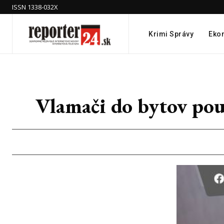
ISSN 1338-032X
Krimi Správy
Eko
Vlamači do bytov pou