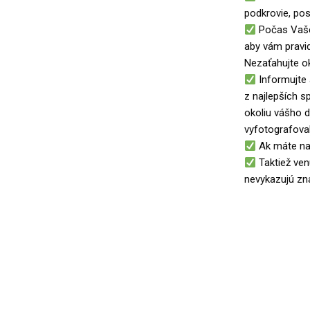
podkrovie, pos
Počas Vašej
aby vám pravi
Nezaťahujte o
Informujte 
z najlepších s
okoliu vášho 
vyfotografovali
Ak máte nai
Taktiež ven
nevykazujú zn
zdroj: Polícia S