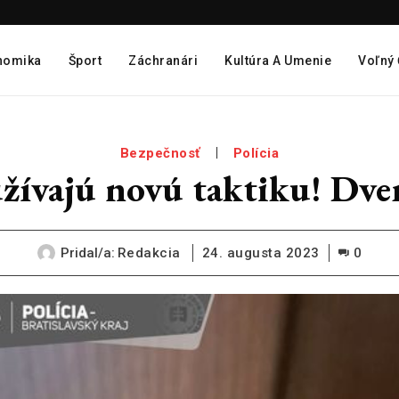
nomika
Šport
Záchranári
Kultúra A Umenie
Voľný
Bezpečnosť
Polícia
žívajú novú taktiku! Dve
Pridal/a:
Redakcia
24. augusta 2023
0