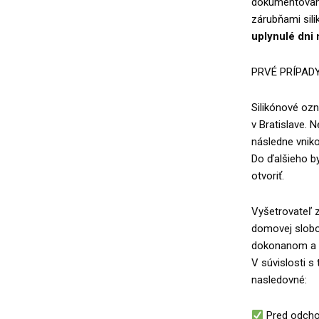
dokumentovani
zárubňami sili
uplynulé dni 
PRVÉ PRÍPADY
Silikónové ozn
v Bratislave. 
následne vniko
Do ďalšieho b
otvoriť.
Vyšetrovateľ z
domovej slobo
dokonanom a v
V súvislosti 
nasledovné:
Pred odchod