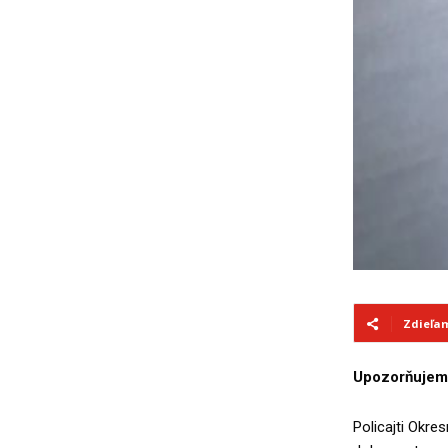
Zdieľa
Upozorňujeme
Policajti Okre