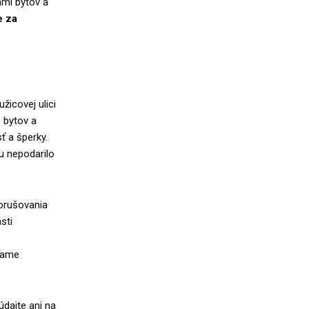
ami bytov a
e za
žicovej ulici
 bytov a
ť a šperky.
u nepodarilo
porušovania
sti
čame
dajte ani na