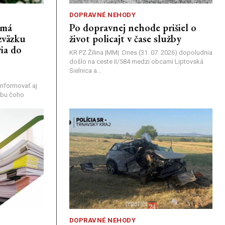
DOPRAVNÉ NEHODY
emá
Po dopravnej nehode prišiel o
zväzku
život policajt v čase služby
ia do
KR PZ Žilina |MM| Dnes (31. 07. 2026) dopoludnia
došlo na ceste II/584 medzi obcami Liptovská
Sielnica a...
nformovať aj
rebu čoho
DOPRAVNÉ NEHODY