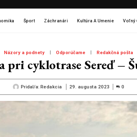
nomika
Šport
Záchranári
Kultúra A Umenie
Voľný
Názory a podnety
Odporúčame
Redakčná pošta
a pri cyklotrase Sereď – Š
Pridal/a:
Redakcia
29. augusta 2023
0