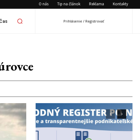
O nás
Tip na článok
Reklama
Kontakty
 Čas
Prihlásenie / Registrovať
úrovce