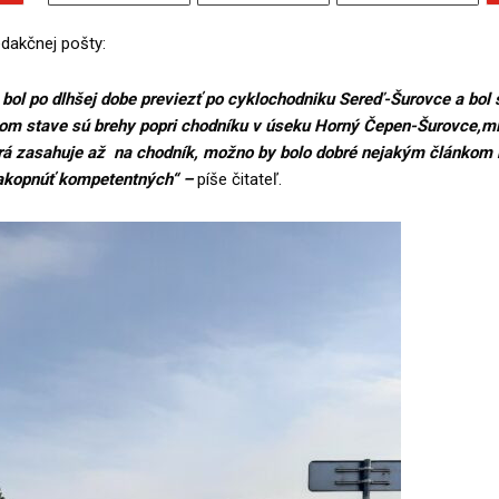
dakčnej pošty:
bol po dlhšej dobe previezť po cyklochodniku Sereď-Šurovce a bol
om stave sú brehy popri chodníku v úseku Horný Čepen-Šurovce,m
rá zasahuje až na chodník, možno by bolo dobré nejakým článkom 
nakopnúť kompetentných“ –
píše čitateľ.