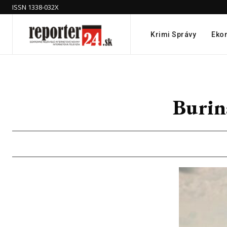
ISSN 1338-032X
Krimi Správy
Eko
Burin