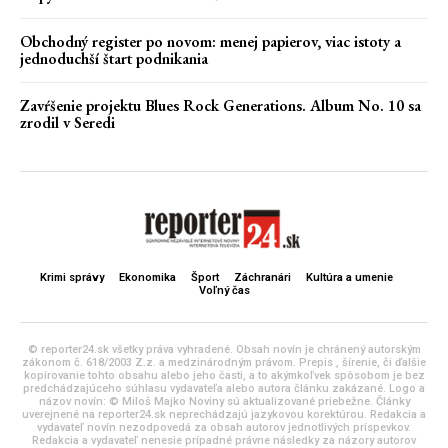
Obchodný register po novom: menej papierov, viac istoty a
jednoduchší štart podnikania
Zavŕšenie projektu Blues Rock Generations. Album No. 10 sa
zrodil v Seredi
Krimi správy
Ekonomika
Šport
Záchranári
Kultúra a umenie
Voľný čas
© reporter24.sk všetky práva vyhradené. Obsah novín je chránený autorským
zákonom č. 618/2003 Z.z. a medzinárodným právom. Prepis , šírenie, či ďalšie
kopírovanie tohto obsahu alebo jeho časti, a to akýmkoľvek spôsobom je bez
predchádzajúceho súhlasu vydavateľa alebo autora článku zakázané. Logo a
názov novín: © Miloš Majko Noviny sú aktualizované priebežne. Články
uverejnené na reporter24.sk neprechádzajú jazykovou korektúrou. Redakcia a
vydavateľ novín nezodpovedá za obsah autorov jednotlivých príspevkov.
Redakcia a vydavateľ nenesie prípadné právne následky za názory autorov