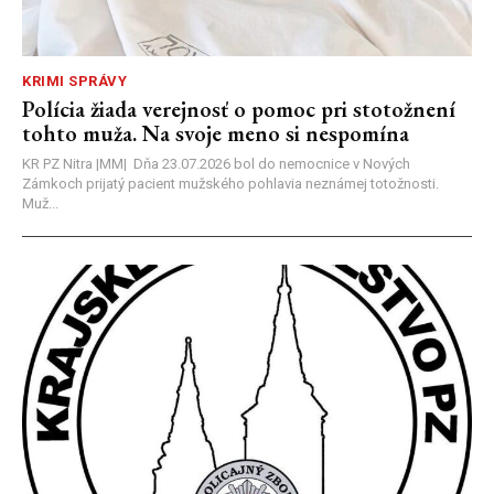
KRIMI SPRÁVY
Polícia žiada verejnosť o pomoc pri stotožnení
tohto muža. Na svoje meno si nespomína
KR PZ Nitra |MM| Dňa 23.07.2026 bol do nemocnice v Nových
Zámkoch prijatý pacient mužského pohlavia neznámej totožnosti.
Muž...