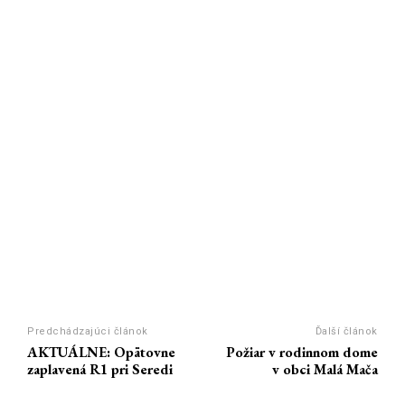
Predchádzajúci článok
Ďalší článok
AKTUÁLNE: Opätovne
Požiar v rodinnom dome
zaplavená R1 pri Seredi
v obci Malá Mača