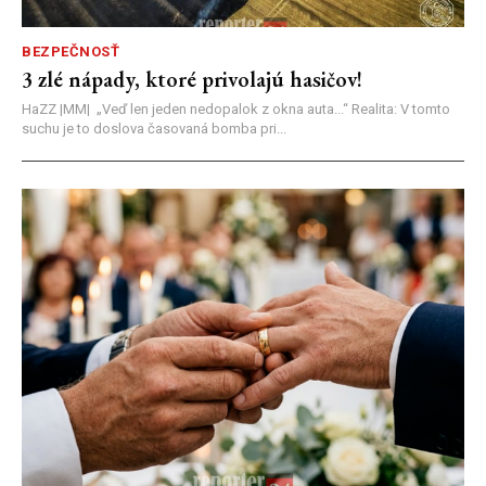
BEZPEČNOSŤ
3 zlé nápady, ktoré privolajú hasičov!
HaZZ |MM| ​„Veď len jeden nedopalok z okna auta...“ ​Realita: V tomto
suchu je to doslova časovaná bomba pri...