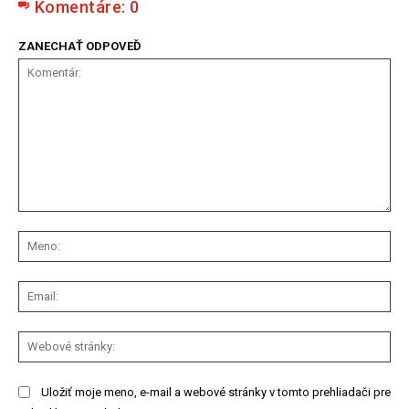
Komentáre:
0
ZANECHAŤ ODPOVEĎ
Komentár:
Me
Ema
We
str
Uložiť moje meno, e-mail a webové stránky v tomto prehliadači pre