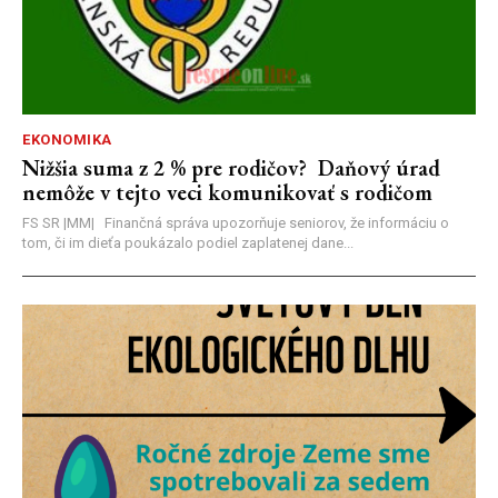
EKONOMIKA
Nižšia suma z 2 % pre rodičov? Daňový úrad
nemôže v tejto veci komunikovať s rodičom
FS SR |MM| Finančná správa upozorňuje seniorov, že informáciu o
tom, či im dieťa poukázalo podiel zaplatenej dane...