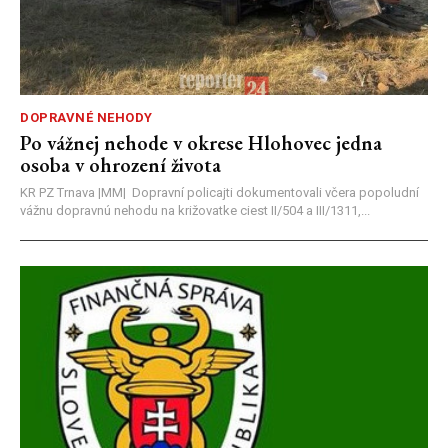
DOPRAVNÉ NEHODY
Po vážnej nehode v okrese Hlohovec jedna
osoba v ohrození života
KR PZ Trnava |MM| Dopravní policajti dokumentovali včera popoludní
vážnu dopravnú nehodu na križovatke ciest II/504 a III/1311,...