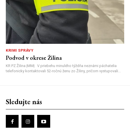
KRIMI SPRÁVY
Podvod v okrese Žilina
KR PZ Žilina |MM| V priebehu minulého týždňa neznámi páchatelia
telefonicky kontaktovali 52-ročnú ženu zo Žiliny, pričom vystupovali...
Sledujte nás