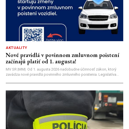
AKTUALITY
Nové pravidlá v povinnom zmluvnom poistení
začínajú platiť od 1. augusta!
MV SR |MM| Od 1. augusta 2026 nadobudne účinnosť zákon, ktorý
zavádza nové pravidlá povinného zmluvného poistenia. Legislatíva...