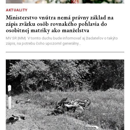
AKTUALITY
Ministerstvo vnútra nemá právny základ na
zápis zväzku osôb rovnakého pohlavia do
osobitnej matriky ako manželstva
MV SR |MM| V tomto duchu bude informovať aj žiadateľov o takýto
zápis, na potrebu čoho upozornil generálny...