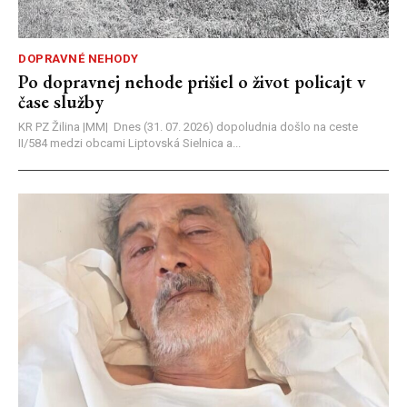
DOPRAVNÉ NEHODY
Po dopravnej nehode prišiel o život policajt v
čase služby
KR PZ Žilina |MM| Dnes (31. 07. 2026) dopoludnia došlo na ceste
II/584 medzi obcami Liptovská Sielnica a...