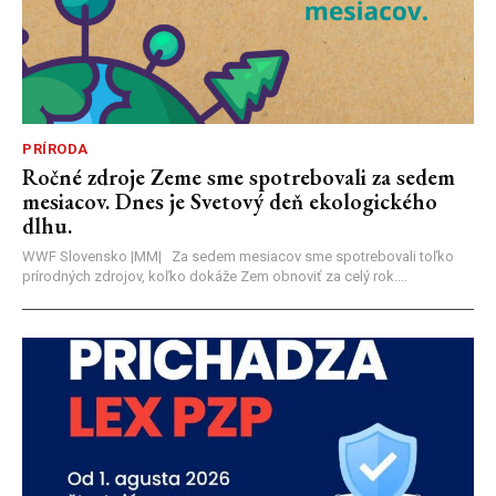
PRÍRODA
Ročné zdroje Zeme sme spotrebovali za sedem
mesiacov. Dnes je Svetový deň ekologického
dlhu.
WWF Slovensko |MM| Za sedem mesiacov sme spotrebovali toľko
prírodných zdrojov, koľko dokáže Zem obnoviť za celý rok....