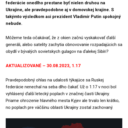
federácie onedlho prestane byť nielen druhou na
Ukrajine, ale pravdepodobne aj v domovskej krajine. S
takýmto výsledkom asi prezident Vladimir Putin spokojný
nebude.
Môžeme teda očakávať, že z okien začnú vyskakovať ďalší
generáli, alebo satelity zachytia obnovovanie rozpadajúcich sa
obydlí v bývalých sovietskych gulagov na ďalekej Sibíri?
AKTUALIZOVANÉ – 30.08.2023, 1.17
Pravdepodobný ohlas na udalosti týkajúce sa Ruskej
federácie nenechal na seba dlho čakať. Už o 1.17 v noci bol
vyhlásený ďalší letecký poplach v značnej časti Ukrajiny.
Priame ohrozenie hlavného mesta Kyjev ale trvalo len krátko,
no poplach pre väčšinu oblasti Ukrajiny zostal zachovaný.