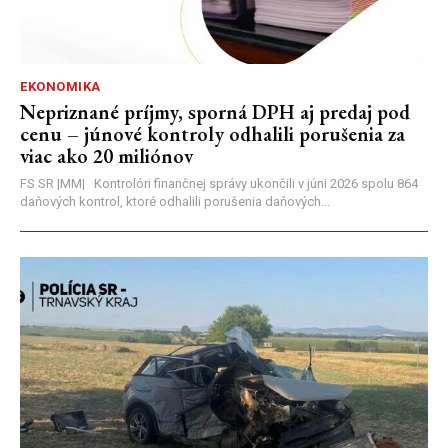
EKONOMIKA
Nepriznané príjmy, sporná DPH aj predaj pod
cenu – júnové kontroly odhalili porušenia za
viac ako 20 miliónov
FS SR |MM| Kontrolóri finančnej správy ukončili v júni 2026 spolu 864
daňových kontrol, ktoré odhalili porušenia daňových...