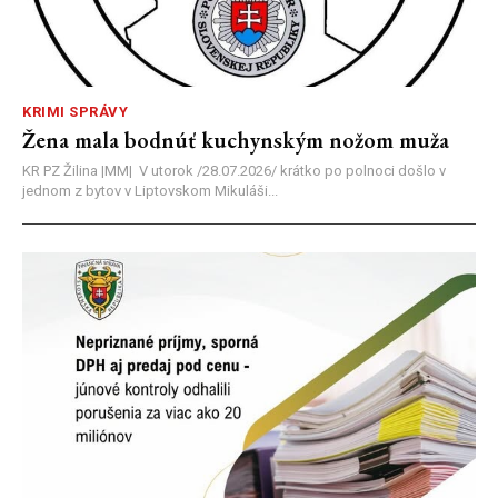
KRIMI SPRÁVY
Žena mala bodnúť kuchynským nožom muža
KR PZ Žilina |MM| V utorok /28.07.2026/ krátko po polnoci došlo v
jednom z bytov v Liptovskom Mikuláši...