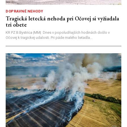
DOPRAVNÉ NEHODY
Tragická letecká nehoda pri Očovej si vyžiadala
tri obete
KR PZ B.Bystrica |MM| Dnes v popoludňajších hodinách došlo v
Očovej k tragickej udalosti. Pri páde malého lietadla...