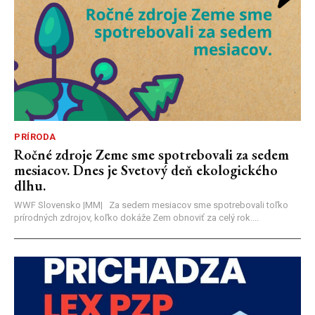
PRÍRODA
Ročné zdroje Zeme sme spotrebovali za sedem
mesiacov. Dnes je Svetový deň ekologického
dlhu.
WWF Slovensko |MM| Za sedem mesiacov sme spotrebovali toľko
prírodných zdrojov, koľko dokáže Zem obnoviť za celý rok....