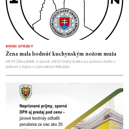
KRIMI SPRÁVY
Žena mala bodnúť kuchynským nožom muža
KR PZ Žilina |MM| V utorok /28.07.2026/ krátko po polnoci došlo v
jednom z bytov v Liptovskom Mikuláši...