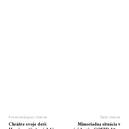
Predchádzajúci článok
Ďalší článok
Chráňte svoje deti:
Mimoriadna situácia v