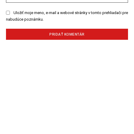
str
Uložiť moje meno, e-mail a webové stránky v tomto prehliadači pre
nabudúce poznámku.