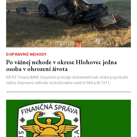
DOPRAVNÉ NEHODY
Po vážnej nehode v okrese Hlohovec jedna
osoba v ohrození života
KR PZ Trnava |MM| Dopravní policajti dokumentovali včera popoludní
vážnu dopravnú nehodu na križovatke ciest II/504 a III/1311,...