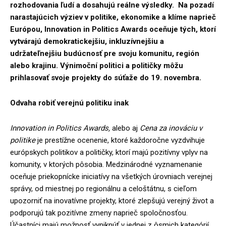
rozhodovania ľudí a dosahujú reálne výsledky. Na pozadí
narastajúcich výziev v politike, ekonomike a klíme naprieč
Európou, Innovation in Politics Awards oceňuje tých, ktorí
vytvárajú demokratickejšiu, inkluzívnejšiu a
udržateľnejšiu budúcnosť pre svoju komunitu, región
alebo krajinu. Výnimoční politici a političky môžu
prihlasovať svoje projekty do súťaže do 19. novembra.
Odvaha robiť verejnú politiku inak
Innovation in Politics Awards,
alebo aj
Cena za inováciu v
politike
je prestížne ocenenie, ktoré každoročne vyzdvihuje
európskych politikov a političky, ktorí majú pozitívny vplyv na
komunity, v ktorých pôsobia. Medzinárodné vyznamenanie
oceňuje priekopnícke iniciatívy na všetkých úrovniach verejnej
správy, od miestnej po regionálnu a celoštátnu, s cieľom
upozorniť na inovatívne projekty, ktoré zlepšujú verejný život a
podporujú tak pozitívne zmeny naprieč spoločnosťou.
Účastníci majú možnosť vyniknúť v jednej z ôsmich kategórií,