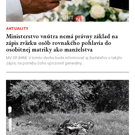
AKTUALITY
Ministerstvo vnútra nemá právny základ na
zápis zväzku osôb rovnakého pohlavia do
osobitnej matriky ako manželstva
MV SR |MM| V tomto duchu bude informovať aj žiadateľov o takýto
zápis, na potrebu čoho upozornil generálny...