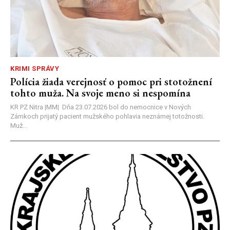
KRIMI SPRÁVY
Polícia žiada verejnosť o pomoc pri stotožnení
tohto muža. Na svoje meno si nespomína
KR PZ Nitra |MM| Dňa 23.07.2026 bol do nemocnice v Nových
Zámkoch prijatý pacient mužského pohlavia neznámej totožnosti.
Muž...