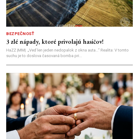
BEZPEČNOSŤ
3 zlé nápady, ktoré privolajú hasičov!
HaZZ |MM| ​„Veď len jeden nedopalok z okna auta...“ ​Realita: V tomto
suchu je to doslova časovaná bomba pri...