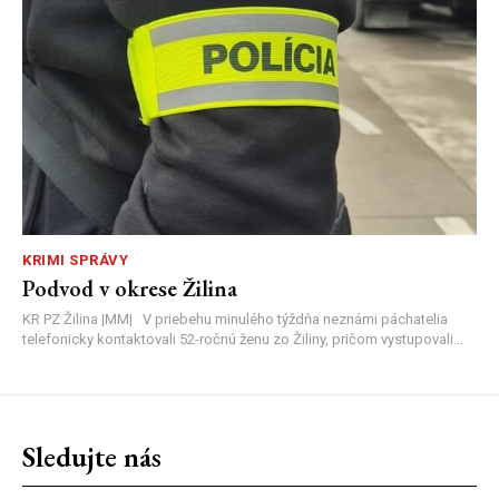
KRIMI SPRÁVY
Podvod v okrese Žilina
KR PZ Žilina |MM| V priebehu minulého týždňa neznámi páchatelia
telefonicky kontaktovali 52-ročnú ženu zo Žiliny, pričom vystupovali...
Sledujte nás