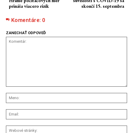
Hranie počítačových hier
súvislosti s COVID-19 sa
prináša viacero rizík
skončí 15. septembra
Komentáre:
0
ZANECHAŤ ODPOVEĎ
Komentár:
Me
Ema
We