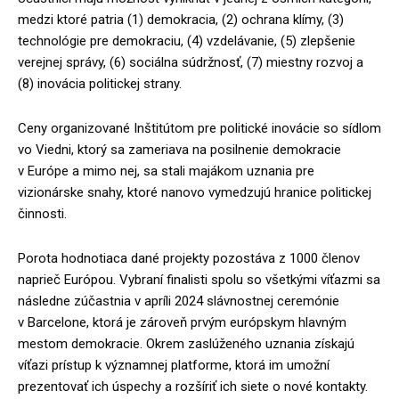
medzi ktoré patria (1) demokracia, (2) ochrana klímy, (3)
technológie pre demokraciu, (4) vzdelávanie, (5) zlepšenie
verejnej správy, (6) sociálna súdržnosť, (7) miestny rozvoj a
(8) inovácia politickej strany.
Ceny organizované Inštitútom pre politické inovácie so sídlom
vo Viedni, ktorý sa zameriava na posilnenie demokracie
v Európe a mimo nej, sa stali majákom uznania pre
vizionárske snahy, ktoré nanovo vymedzujú hranice politickej
činnosti.
Porota hodnotiaca dané projekty pozostáva z 1000 členov
naprieč Európou. Vybraní finalisti spolu so všetkými víťazmi sa
následne zúčastnia v apríli 2024 slávnostnej ceremónie
v Barcelone, ktorá je zároveň prvým európskym hlavným
mestom demokracie. Okrem zaslúženého uznania získajú
víťazi prístup k významnej platforme, ktorá im umožní
prezentovať ich úspechy a rozšíriť ich siete o nové kontakty.