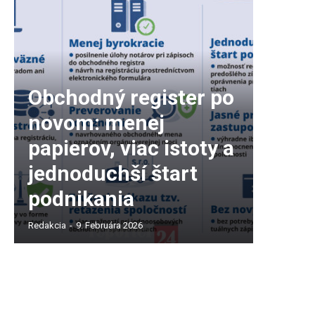
Obchodný register po
novom: menej
papierov, viac istoty a
jednoduchší štart
podnikania
Redakcia
-
9. Februára 2026