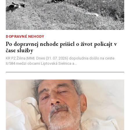
DOPRAVNÉ NEHODY
Po dopravnej nehode prišiel o život policajt v
čase služby
KR PZ Žilina |MM| Dnes (31. 07. 2026) dopoludnia došlo na ceste
II/584 medzi obcami Liptovská Sielnica a...