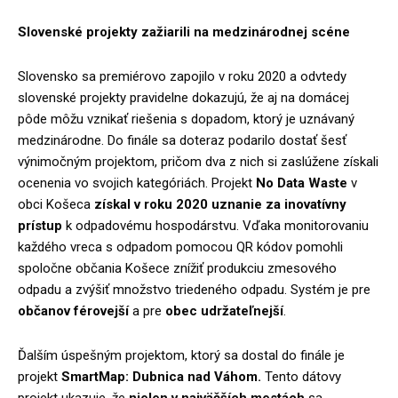
Slovenské projekty zažiarili na medzinárodnej scéne
Slovensko sa premiérovo zapojilo v roku 2020 a odvtedy
slovenské projekty pravidelne dokazujú, že aj na domácej
pôde môžu vznikať riešenia s dopadom, ktorý je uznávaný
medzinárodne. Do finále sa doteraz podarilo dostať šesť
výnimočným projektom, pričom dva z nich si zaslúžene získali
ocenenia vo svojich kategóriách. Projekt
No Data Waste
v
obci Košeca
získal v roku 2020 uznanie za inovatívny
prístup
k odpadovému hospodárstvu. Vďaka monitorovaniu
každého vreca s odpadom pomocou QR kódov pomohli
spoločne občania Košece znížiť produkciu zmesového
odpadu a zvýšiť množstvo triedeného odpadu. Systém je pre
občanov
férovejší
a pre
obec udržateľnejší
.
Ďalším úspešným projektom, ktorý sa dostal do finále je
projekt
SmartMap: Dubnica nad Váhom.
Tento dátovy