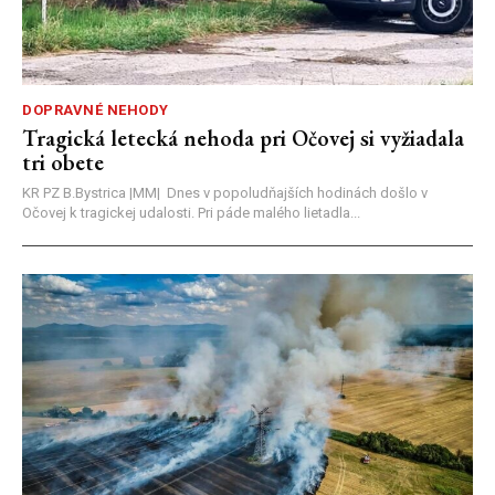
DOPRAVNÉ NEHODY
Tragická letecká nehoda pri Očovej si vyžiadala
tri obete
KR PZ B.Bystrica |MM| Dnes v popoludňajších hodinách došlo v
Očovej k tragickej udalosti. Pri páde malého lietadla...