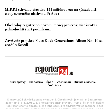
MIRRI schválilo viac ako 121 miliónov eur na výstavbu II.
etapy severného obchvatu Prešova
Obchodný register po novom: menej papierov, viac istoty a
jednoduchší štart podnikania
Zavŕšenie projektu Blues Rock Generations. Album No. 10 sa
zrodil v Seredi
Krimi správy
Ekonomika
Šport
Záchranári
Kultúra a umenie
Voľný čas
© reporter24.sk všetky práva vyhradené. Obsah novín je chránený autorským
zákonom č. 618/2003 Z.z. a medzinárodným právom. Prepis , šírenie, či ďalšie
kopírovanie tohto obsahu alebo jeho časti, a to akýmkoľvek spôsobom je bez