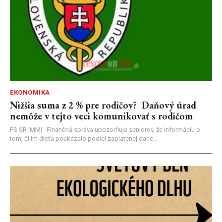
EKONOMIKA
Nižšia suma z 2 % pre rodičov? Daňový úrad
nemôže v tejto veci komunikovať s rodičom
FS SR |MM| Finančná správa upozorňuje seniorov, že informáciu o
tom, či im dieťa poukázalo podiel zaplatenej dane...