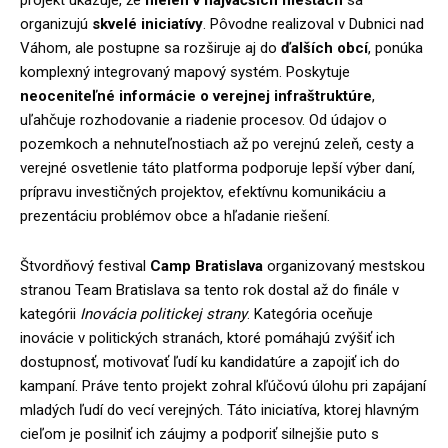
projekt ukazuje, že
nielen v najväčších mestách
sa
organizujú
skvelé iniciatívy
. Pôvodne realizoval v Dubnici nad
Váhom, ale postupne sa rozširuje aj do
ďalších obcí
, ponúka
komplexný integrovaný mapový systém. Poskytuje
neoceniteľné informácie o verejnej infraštruktúre
,
uľahčuje rozhodovanie a riadenie procesov. Od údajov o
pozemkoch a nehnuteľnostiach až po verejnú zeleň, cesty a
verejné osvetlenie táto platforma podporuje lepší výber daní,
prípravu investičných projektov, efektívnu komunikáciu a
prezentáciu problémov obce a hľadanie riešení.
Štvordňový festival
Camp Bratislava
organizovaný mestskou
stranou Team Bratislava sa tento rok dostal až do finále v
kategórii
Inovácia politickej strany
. Kategória oceňuje
inovácie v politických stranách, ktoré pomáhajú zvýšiť ich
dostupnosť, motivovať ľudí ku kandidatúre a zapojiť ich do
kampaní. Práve tento projekt zohral kľúčovú úlohu pri zapájaní
mladých ľudí do vecí verejných. Táto iniciatíva, ktorej hlavným
cieľom je posilniť ich záujmy a podporiť silnejšie puto s