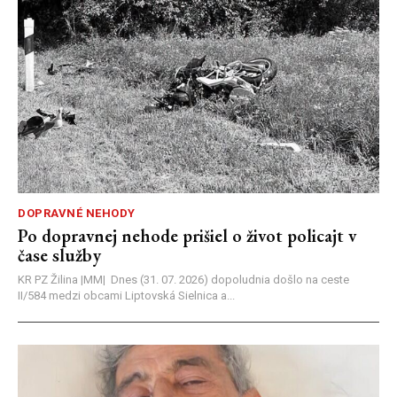
DOPRAVNÉ NEHODY
Po dopravnej nehode prišiel o život policajt v
čase služby
KR PZ Žilina |MM| Dnes (31. 07. 2026) dopoludnia došlo na ceste
II/584 medzi obcami Liptovská Sielnica a...