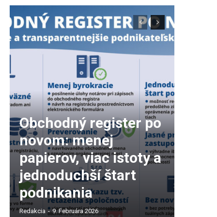
Obchodný register po
novom: menej
papierov, viac istoty a
jednoduchší štart
podnikania
Redakcia
-
9. Februára 2026