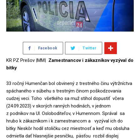
Facebook
Twitter
KR PZ Prešov |MM|
Zamestnancov i zákazníkov vyzýval do
bitky
33 ročný Humenčan bol obvinený z trestného činu výtržníctva
spáchaného v súbehu s trestným činom poškodzovania
cudzej veci. Toho všetkého sa muž stihol dopustiť včera
(24.09.2023) v skorých ranných hodinách, v jednom
z podnikov na Ul. Osloboditeľov, v Humennom. Správal sa
hrubo k zákazníkom i k zamestnancom a vyzýval ich do
bitky. Neskôr hodil stoličku cez miestnosť a keď mu obsluha
odmietla dať hlasnejšie pesničku, päsťou rozbil displej