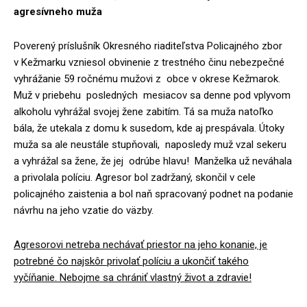
agresívneho muža
Poverený príslušník Okresného riaditeľstva Policajného zbor
v Kežmarku vzniesol obvinenie z trestného činu nebezpečné
vyhrážanie 59 ročnému mužovi z obce v okrese Kežmarok.
Muž v priebehu posledných mesiacov sa denne pod vplyvom
alkoholu vyhrážal svojej žene zabitím. Tá sa muža natoľko
bála, že utekala z domu k susedom, kde aj prespávala. Útoky
muža sa ale neustále stupňovali, naposledy muž vzal sekeru
a vyhrážal sa žene, že jej odrúbe hlavu! Manželka už neváhala
a privolala políciu. Agresor bol zadržaný, skončil v cele
policajného zaistenia a bol naň spracovaný podnet na podanie
návrhu na jeho vzatie do väzby.
Agresorovi netreba nechávať priestor na jeho konanie, je
potrebné čo najskôr privolať políciu a ukončiť takého
vyčíňanie. Nebojme sa chrániť vlastný život a zdravie!