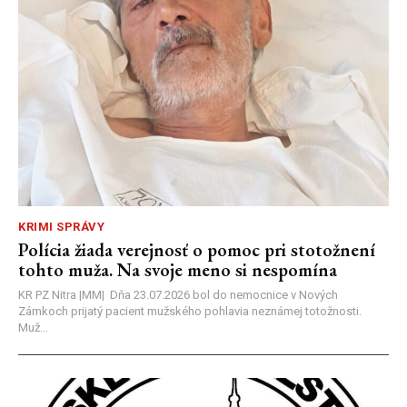
KRIMI SPRÁVY
Polícia žiada verejnosť o pomoc pri stotožnení
tohto muža. Na svoje meno si nespomína
KR PZ Nitra |MM| Dňa 23.07.2026 bol do nemocnice v Nových
Zámkoch prijatý pacient mužského pohlavia neznámej totožnosti.
Muž...