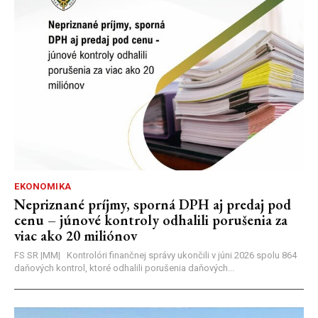
EKONOMIKA
Nepriznané príjmy, sporná DPH aj predaj pod
cenu – júnové kontroly odhalili porušenia za
viac ako 20 miliónov
FS SR |MM| Kontrolóri finančnej správy ukončili v júni 2026 spolu 864
daňových kontrol, ktoré odhalili porušenia daňových...