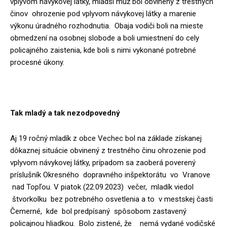
vplyvom návykovej látky, mladší muž bol obvinený z trestných
činov ohrozenie pod vplyvom návykovej látky a marenie
výkonu úradného rozhodnutia. Obaja vodiči boli na mieste
obmedzení na osobnej slobode a boli umiestnení do cely
policajného zaistenia, kde boli s nimi vykonané potrebné
procesné úkony.
Tak mladý a tak nezodpovedný
Aj 19 ročný mladík z obce Vechec bol na základe získanej
dôkaznej situácie obvinený z trestného činu ohrozenie pod
vplyvom návykovej látky, prípadom sa zaoberá poverený
príslušník Okresného dopravného inšpektorátu vo Vranove
nad Topľou. V piatok (22.09.2023) večer, mladík viedol
štvorkolku bez potrebného osvetlenia a to v mestskej časti
Čemerné, kde bol predpísaný spôsobom zastavený
policajnou hliadkou. Bolo zistené, že nemá vydané vodičské