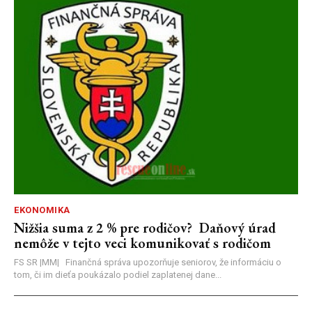
EKONOMIKA
Nižšia suma z 2 % pre rodičov? Daňový úrad
nemôže v tejto veci komunikovať s rodičom
FS SR |MM| Finančná správa upozorňuje seniorov, že informáciu o
tom, či im dieťa poukázalo podiel zaplatenej dane...