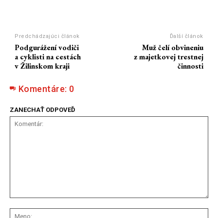
Predchádzajúci článok
Ďalší článok
Podgurážení vodiči
Muž čelí obvineniu
a cyklisti na cestách
z majetkovej trestnej
v Žilinskom kraji
činnosti
Komentáre:
0
ZANECHAŤ ODPOVEĎ
Komentár:
Me