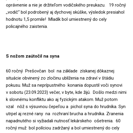
oprávnenie a nie je držiteľom vodičského preukazu. 19 ročný
,,vodič“ bol podrobený aj dychovej skúške, výsledok presiahol
hodnotu 1,5 promile! Mladík bol umiestnený do cely
policajného zaistenia.
S nožom zaútočil na syna
60 ročný Prešovčan bol na základe získanej dôkaznej
situácie obvinený zo zločinu ublíženia na zdraví v štádiu
pokusu. Muž sa neprípustného konania dopustil voči synovi
v sobotu (23.09.2023) večer, v byte, kde žijú. Došlo medzi nimi
k slovnému konfliktu ako aj fyzickým atakom. Muž potom
vzal nôž s výsuvnou čepeľou a pichol syna do hrudníka. Syn
utrpel aj rezné rany na rozhraní brucha a hrudníka. Zranenia
napadnutého si vyžiadali nutnosť lekárskeho ošetrenia. 60
ročný muž bol políciou zadržaný a bol umiestnený do cely