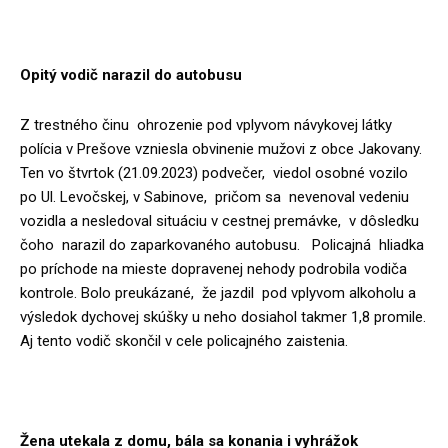
Opitý vodič narazil do autobusu
Z trestného činu ohrozenie pod vplyvom návykovej látky
polícia v Prešove vzniesla obvinenie mužovi z obce Jakovany.
Ten vo štvrtok (21.09.2023) podvečer, viedol osobné vozilo
po Ul. Levočskej, v Sabinove, pričom sa nevenoval vedeniu
vozidla a nesledoval situáciu v cestnej premávke, v dôsledku
čoho narazil do zaparkovaného autobusu. Policajná hliadka
po príchode na mieste dopravenej nehody podrobila vodiča
kontrole. Bolo preukázané, že jazdil pod vplyvom alkoholu a
výsledok dychovej skúšky u neho dosiahol takmer 1,8 promile.
Aj tento vodič skončil v cele policajného zaistenia.
Žena utekala z domu, bála sa konania i vyhrážok