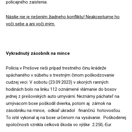
policajného zaistenia.
Násilie nie je riešením žiadneho konfliktu! Neakceptujme ho
voči sebe a ani voči iným.
Vykradnutý zásobník na mince
Polícia v Prešove rieši prípad trestného činu krádeže
spáchaného v súbehu s trestným činom poškodzovanie
cudzej veci. V sobotu (23.09.2023) v skorých ranných
hodinách bolo na linku 112 oznámené vlámanie do boxov
jednej z prešovských auto umyvární. Neznámy páchateľ na
umývacom boxe poškodil dvierka, potom aj zámok na
zásobníku na mince, odkiaľ ukradol finančnú hotovosťou.
To isté vykonal aj na boxe určenom na vysávanie. Poškodenej
spoločnosti vznikla celková škoda vo výške 2.250,-Eur.