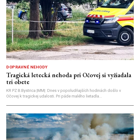
DOPRAVNÉ NEHODY
Tragická letecká nehoda pri Očovej si vyžiadala
tri obete
KR PZ B.Bystrica |MM| Dnes v popoludňajších hodinách došlo v
Očovej k tragickej udalosti. Pri páde malého lietadla...