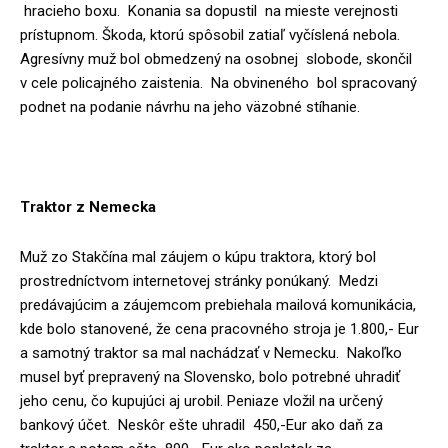
hracieho boxu. Konania sa dopustil na mieste verejnosti
prístupnom. Škoda, ktorú spôsobil zatiaľ vyčíslená nebola.
Agresívny muž bol obmedzený na osobnej slobode, skončil
v cele policajného zaistenia. Na obvineného bol spracovaný
podnet na podanie návrhu na jeho väzobné stíhanie.
Traktor z Nemecka
Muž zo Stakčína mal záujem o kúpu traktora, ktorý bol
prostredníctvom internetovej stránky ponúkaný. Medzi
predávajúcim a záujemcom prebiehala mailová komunikácia,
kde bolo stanovené, že cena pracovného stroja je 1.800,- Eur
a samotný traktor sa mal nachádzať v Nemecku. Nakoľko
musel byť prepravený na Slovensko, bolo potrebné uhradiť
jeho cenu, čo kupujúci aj urobil. Peniaze vložil na určený
bankový účet. Neskôr ešte uhradil 450,-Eur ako daň za