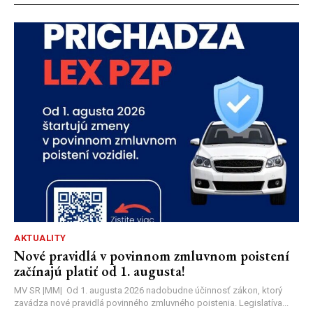
AKTUALITY
Nové pravidlá v povinnom zmluvnom poistení
začínajú platiť od 1. augusta!
MV SR |MM| Od 1. augusta 2026 nadobudne účinnosť zákon, ktorý
zavádza nové pravidlá povinného zmluvného poistenia. Legislatíva...