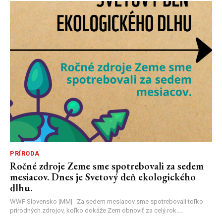
PRÍRODA
Ročné zdroje Zeme sme spotrebovali za sedem
mesiacov. Dnes je Svetový deň ekologického
dlhu.
WWF Slovensko |MM| Za sedem mesiacov sme spotrebovali toľko
prírodných zdrojov, koľko dokáže Zem obnoviť za celý rok....