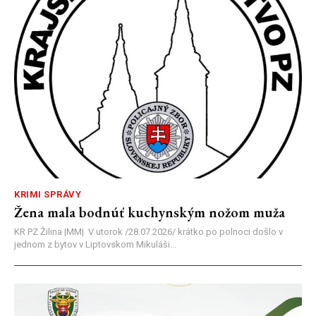
KRIMI SPRÁVY
Žena mala bodnúť kuchynským nožom muža
KR PZ Žilina |MM| V utorok /28.07.2026/ krátko po polnoci došlo v
jednom z bytov v Liptovskom Mikuláši...