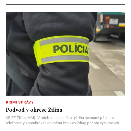
KRIMI SPRÁVY
Podvod v okrese Žilina
KR PZ Žilina |MM| V priebehu minulého týždňa neznámi páchatelia
telefonicky kontaktovali 52-ročnú ženu zo Žiliny, pričom vystupovali...