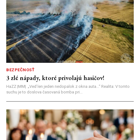
BEZPEČNOSŤ
3 zlé nápady, ktoré privolajú hasičov!
HaZZ |MM| ​„Veď len jeden nedopalok z okna auta...“ ​Realita: V tomto
suchu je to doslova časovaná bomba pri...