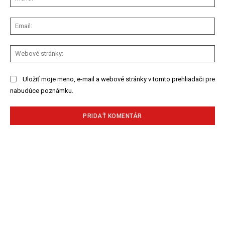
Ema
We
str
Uložiť moje meno, e-mail a webové stránky v tomto prehliadači pre
nabudúce poznámku.