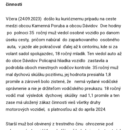
činnosti
Včera (24.09.2023) došlo ku kurióznemu prípadu na ceste
medzi obcou Kamenná Poruba a obcou Dávidov. Dve hodiny
po polnoci 35 ročný muž viedol osobné vozidlo po danom
úseku cesty, pričom nabúral do zaparkovaného osobného
auta, v jazde ale pokračoval ďalej až k cintorínu, kde si za
volant sadol spolujazdec, 18 ročný mladík. Ten viedol auto až
do obce Dávidov. Policajná hliadka vozidlo zastavila a
podrobila oboch miestnych vodičov kontrole. 35 ročný muž
mal dychovú skúšku pozitívnu, jej hodnota presiahla 1,8
promile a zároveň bolo zistené, že nemá vydané vodičské
oprávnenie a nie je držiteľom vodičského preukazu. 18 ročný
vodič mal výsledok dychovej skúšky nad 1,1 promile a ten
zase má uložený zákaz činnosti vieš všetky druhy
motorových vozidiel, s platnosťou až do apríla 2024.
Starší muž bol obvinený z trestného činu ohrozenie pod