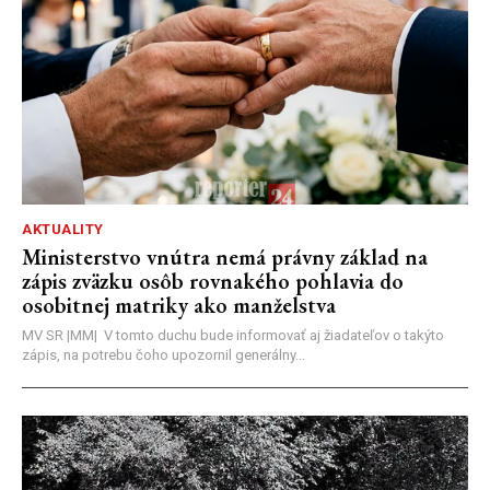
AKTUALITY
Ministerstvo vnútra nemá právny základ na
zápis zväzku osôb rovnakého pohlavia do
osobitnej matriky ako manželstva
MV SR |MM| V tomto duchu bude informovať aj žiadateľov o takýto
zápis, na potrebu čoho upozornil generálny...