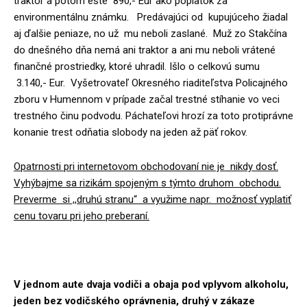
traktor a potom ešte 890,- Eur ako poplatok za
environmentálnu známku. Predávajúci od kupujúceho žiadal
aj ďalšie peniaze, no už mu neboli zaslané. Muž zo Stakčína
do dnešného dňa nemá ani traktor a ani mu neboli vrátené
finančné prostriedky, ktoré uhradil. Išlo o celkovú sumu
3.140,- Eur. Vyšetrovateľ Okresného riaditeľstva Policajného
zboru v Humennom v prípade začal trestné stíhanie vo veci
trestného činu podvodu. Páchateľovi hrozí za toto protiprávne
konanie trest odňatia slobody na jeden až päť rokov.
Opatrnosti pri internetovom obchodovaní nie je nikdy dosť.
Vyhýbajme sa rizikám spojeným s týmto druhom obchodu.
Preverme si ,,druhú stranu“ a využime napr. možnosť vyplatiť
cenu tovaru pri jeho preberaní.
V jednom aute dvaja vodiči a obaja pod vplyvom alkoholu,
jeden bez vodičského oprávnenia, druhý v zákaze