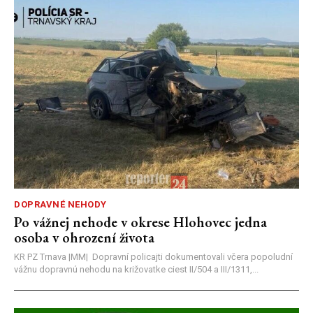
DOPRAVNÉ NEHODY
Po vážnej nehode v okrese Hlohovec jedna
osoba v ohrození života
KR PZ Trnava |MM| Dopravní policajti dokumentovali včera popoludní
vážnu dopravnú nehodu na križovatke ciest II/504 a III/1311,...