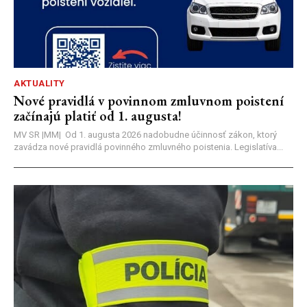
AKTUALITY
Nové pravidlá v povinnom zmluvnom poistení
začínajú platiť od 1. augusta!
MV SR |MM| Od 1. augusta 2026 nadobudne účinnosť zákon, ktorý
zavádza nové pravidlá povinného zmluvného poistenia. Legislatíva...