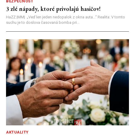
BEZPEČNOSŤ
3 zlé nápady, ktoré privolajú hasičov!
HaZZ |MM| ​„Veď len jeden nedopalok z okna auta...“ ​Realita: V tomto
suchu je to doslova časovaná bomba pri...
AKTUALITY