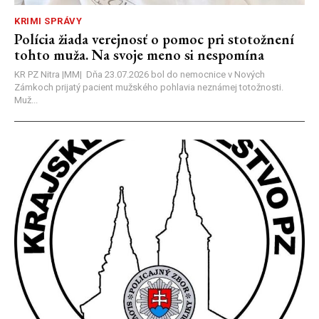
KRIMI SPRÁVY
Polícia žiada verejnosť o pomoc pri stotožnení
tohto muža. Na svoje meno si nespomína
KR PZ Nitra |MM| Dňa 23.07.2026 bol do nemocnice v Nových
Zámkoch prijatý pacient mužského pohlavia neznámej totožnosti.
Muž...