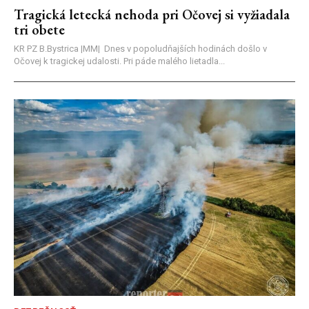
Tragická letecká nehoda pri Očovej si vyžiadala
tri obete
KR PZ B.Bystrica |MM| Dnes v popoludňajších hodinách došlo v
Očovej k tragickej udalosti. Pri páde malého lietadla...