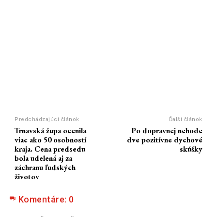
Predchádzajúci článok
Ďalší článok
Trnavská župa ocenila
Po dopravnej nehode
viac ako 50 osobností
dve pozitívne dychové
kraja. Cena predsedu
skúšky
bola udelená aj za
záchranu ľudských
životov
Komentáre:
0