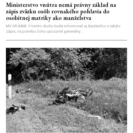
Ministerstvo vnútra nemá právny základ na
zápis zväzku osôb rovnakého pohlavia do
osobitnej matriky ako manželstva
MV SR |MM| V tomto duchu bude informovať aj žiadateľov o takýto
zápis, na potrebu čoho upozornil generálny...