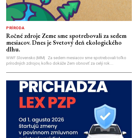
PRÍRODA
Ročné zdroje Zeme sme spotrebovali za sedem
mesiacov. Dnes je Svetový deň ekologického
dlhu.
WWF Slovensko |MM| Za sedem mesiacov sme spotrebovali toľko
prírodných zdrojov, koľko dokáže Zem obnoviť za celý rok....