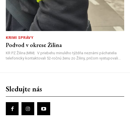
KRIMI SPRÁVY
Podvod v okrese Žilina
KR PZ Žilina |MM| V priebehu minulého týždňa neznámi páchatelia
telefonicky kontaktovali 52-ročnú ženu zo Žiliny, pričom vystupovali...
Sledujte nás