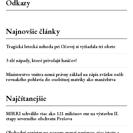
Odkazy
Najnovšie články
Tragická letecká nehoda pri Očovej si vyžiadala tri obete
3 zlé nápady, ktoré privolajú hasičov!
Ministerstvo vnútra nemá právny základ na zápis zväzku osôb
rovnakého pohlavia do osobitnej matriky ako manželstva
Najčítanejšie
MIRRI schválilo viac ako 121 miliónov eur na výstavbu II.
etapy severného obchvatu Prešova
Obchodný register po novom: menej papierov, viac istoty a