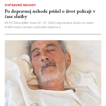
DOPRAVNÉ NEHODY
Po dopravnej nehode prišiel o život policajt v
čase služby
KR PZ Žilina |MM| Dnes (31. 07. 2026) dopoludnia došlo na ceste
II/584 medzi obcami Liptovská Sielnica a...