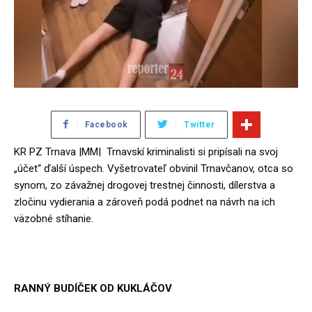
Facebook
Twitter
KR PZ Trnava |MM| Trnavskí kriminalisti si pripísali na svoj
„účet“ ďalší úspech. Vyšetrovateľ obvinil Trnavčanov, otca so
synom, zo závažnej drogovej trestnej činnosti, dílerstva a
zločinu vydierania a zároveň podá podnet na návrh na ich
väzobné stíhanie.
RANNÝ BUDÍČEK OD KUKLÁČOV