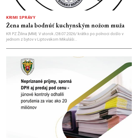
KRIMI SPRÁVY
Žena mala bodnúť kuchynským nožom muža
KR PZ Žilina |MM| V utorok /28.07.2026/ krátko po polnoci došlo v
jednom z bytov v Liptovskom Mikuláši...