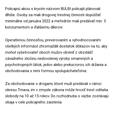
Policajnú akciu s krycím názvom BULBI policajti plánovali
dlhšie. Osoby sa mali drogovej trestnej činnosti dopúšťať
minimálne od januára 2022 a mefedrón mali predávať min. 5
konzumentom a ďalšiemu dílerovi.
Operatívnou činnosťou, preverovaním a vyhodnocovaním
všetkých informácií zhromaždili dostatok dôkazov na to, aby
mohol vyšetrovateľ oboch mužov obviniť z obzvlášť
závažného zločinu nedovolenej výroby omamných a
psychotropných látok, jedov alebo prekurzorov, ich držania a
obchodovania s nimi formou spolupáchateľstva.
Za obchodovanie s drogami, ktoré muži predávali v rámci
okresu Trnava, im v zmysle zákona môže hroziť trest odňatia
slobody na 10 až 15 rokov. Do rozhodnutia o väzbe zostávajú
obaja v cele policajného zaistenia.