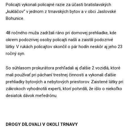
Policajti vykonali policajné razie za účasti bratislavských
„kukláčov“ v jednom z trnavských bytov a v obci Jaslovské
Bohunice.
48 ročného muža zadržali ráno pri domovej prehliadke, kde
okrem podozrivej osoby policajti našli a zaistili podozrivé
látky. V rukách policajtov skončil o pár hodín neskôr aj jeho 23
ročný syn.
So súhlasom prokurátora prehľadali aj ďalšie 2 vozidlá, ktoré
mali používať pri páchaní trestnej činnosti a vykonali ďalšie
prehliadky bytových a nebytových priestorov. Zaistené látky pri
zákrokoch vyhodnotili experti, ktorí potvrdili, že išlo o niekoľko
desiatok dávok mefedrónu.
DROGY DÍLOVALI V OKOLÍ TRNAVY