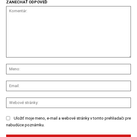
ZANECHAŤ ODPOVEĎ
Komentár:
Me
Ema
We
str
Uložiť moje meno, e-mail a webové stránky v tomto prehliadači pre
nabudúce poznámku.