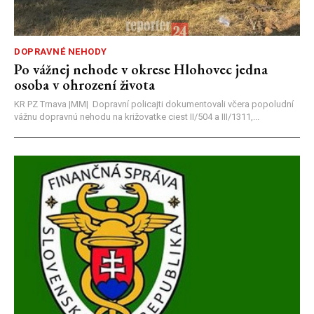
DOPRAVNÉ NEHODY
Po vážnej nehode v okrese Hlohovec jedna
osoba v ohrození života
KR PZ Trnava |MM| Dopravní policajti dokumentovali včera popoludní
vážnu dopravnú nehodu na križovatke ciest II/504 a III/1311,...