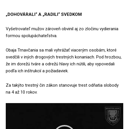
„DOHOVÁRALI“ A „RADILI“ SVEDKOM
Vyšetrovateľ mužov zároveň obvinil aj zo zločinu vydierania
formou spolupáchateľstva.
Obaja Trnavčania sa mali vyhrážať viacerým osobám, ktoré
svedčili v iných drogových trestných konaniach. Pod hrozbou,
že im dorežú tváre a odrežú hlavy ich nútili, aby vypovedali
podľa ich inštrukcií a požiadaviek.
Za takýto trestný čin zákon stanovuje trest odňatia slobody
na 4 až 10 rokov.
V
i
d
e