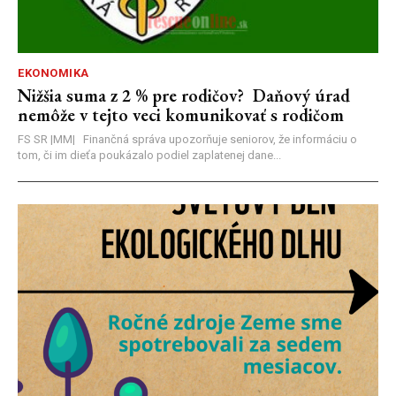
EKONOMIKA
Nižšia suma z 2 % pre rodičov? Daňový úrad
nemôže v tejto veci komunikovať s rodičom
FS SR |MM| Finančná správa upozorňuje seniorov, že informáciu o
tom, či im dieťa poukázalo podiel zaplatenej dane...