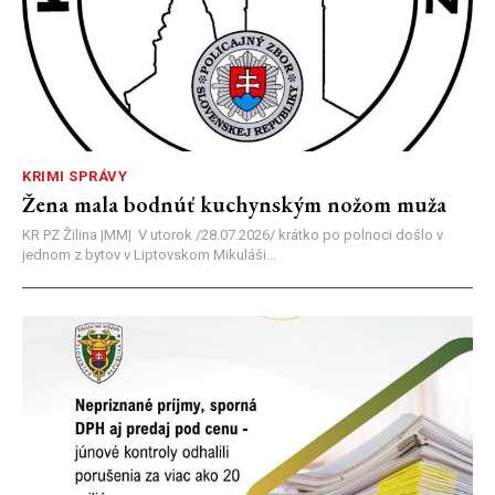
KRIMI SPRÁVY
Žena mala bodnúť kuchynským nožom muža
KR PZ Žilina |MM| V utorok /28.07.2026/ krátko po polnoci došlo v
jednom z bytov v Liptovskom Mikuláši...