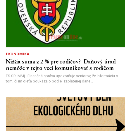
EKONOMIKA
Nižšia suma z 2 % pre rodičov? Daňový úrad
nemôže v tejto veci komunikovať s rodičom
FS SR |MM| Finančná správa upozorňuje seniorov, že informáciu o
tom, či im dieťa poukázalo podiel zaplatenej dane...