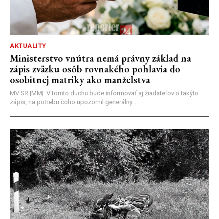
AKTUALITY
Ministerstvo vnútra nemá právny základ na
zápis zväzku osôb rovnakého pohlavia do
osobitnej matriky ako manželstva
MV SR |MM| V tomto duchu bude informovať aj žiadateľov o takýto
zápis, na potrebu čoho upozornil generálny...