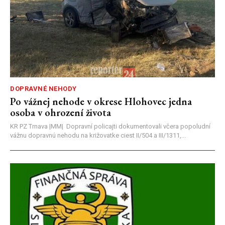
DOPRAVNÉ NEHODY
Po vážnej nehode v okrese Hlohovec jedna
osoba v ohrození života
KR PZ Trnava |MM| Dopravní policajti dokumentovali včera popoludní
vážnu dopravnú nehodu na križovatke ciest II/504 a III/1311,...