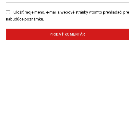
str
Uložiť moje meno, e-mail a webové stránky v tomto prehliadači pre
nabudúce poznámku.