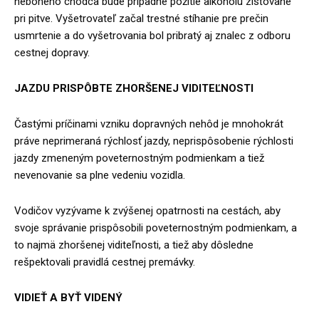
nebohého chodca bude prípadné požitie alkoholu zisťované
pri pitve. Vyšetrovateľ začal trestné stíhanie pre prečin
usmrtenie a do vyšetrovania bol pribratý aj znalec z odboru
cestnej dopravy.
JAZDU PRISPÔBTE ZHORŠENEJ VIDITEĽNOSTI
Častými príčinami vzniku dopravných nehôd je mnohokrát
práve neprimeraná rýchlosť jazdy, neprispôsobenie rýchlosti
jazdy zmeneným poveternostným podmienkam a tiež
nevenovanie sa plne vedeniu vozidla.
Vodičov vyzývame k zvýšenej opatrnosti na cestách, aby
svoje správanie prispôsobili poveternostným podmienkam, a
to najmä zhoršenej viditeľnosti, a tiež aby dôsledne
rešpektovali pravidlá cestnej premávky.
VIDIEŤ A BYŤ VIDENÝ