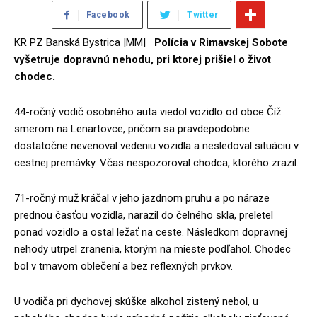
Facebook
Twitter
KR PZ Banská Bystrica |MM|
Polícia v Rimavskej Sobote
vyšetruje dopravnú nehodu, pri ktorej prišiel o život
chodec.
44-ročný vodič osobného auta viedol vozidlo od obce Číž
smerom na Lenartovce, pričom sa pravdepodobne
dostatočne nevenoval vedeniu vozidla a nesledoval situáciu v
cestnej premávky. Včas nespozoroval chodca, ktorého zrazil.
71-ročný muž kráčal v jeho jazdnom pruhu a po náraze
prednou časťou vozidla, narazil do čelného skla, preletel
ponad vozidlo a ostal ležať na ceste. Následkom dopravnej
nehody utrpel zranenia, ktorým na mieste podľahol. Chodec
bol v tmavom oblečení a bez reflexných prvkov.
U vodiča pri dychovej skúške alkohol zistený nebol, u