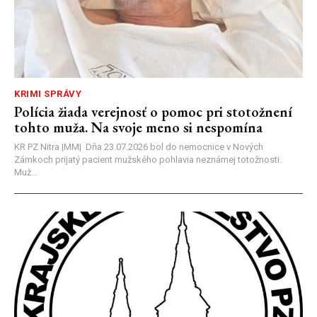
KRIMI SPRÁVY
Polícia žiada verejnosť o pomoc pri stotožnení
tohto muža. Na svoje meno si nespomína
KR PZ Nitra |MM| Dňa 23.07.2026 bol do nemocnice v Nových
Zámkoch prijatý pacient mužského pohlavia neznámej totožnosti.
Muž...