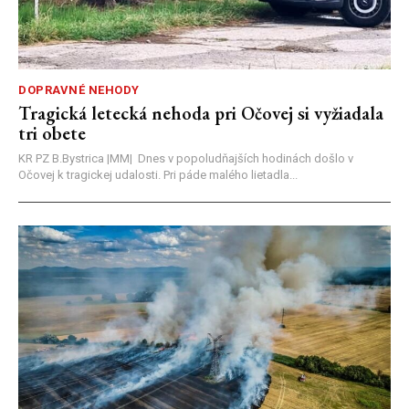
DOPRAVNÉ NEHODY
Tragická letecká nehoda pri Očovej si vyžiadala
tri obete
KR PZ B.Bystrica |MM| Dnes v popoludňajších hodinách došlo v
Očovej k tragickej udalosti. Pri páde malého lietadla...