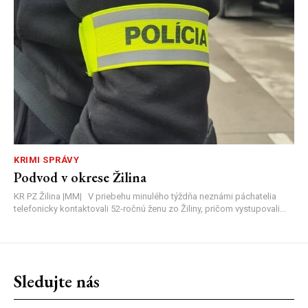
KRIMI SPRÁVY
Podvod v okrese Žilina
KR PZ Žilina |MM| V priebehu minulého týždňa neznámi páchatelia
telefonicky kontaktovali 52-ročnú ženu zo Žiliny, pričom vystupovali...
Sledujte nás