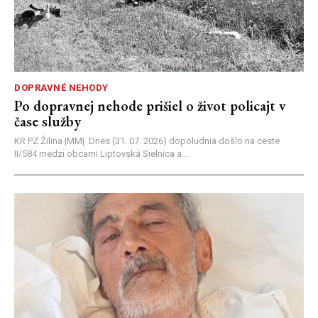
DOPRAVNÉ NEHODY
Po dopravnej nehode prišiel o život policajt v
čase služby
KR PZ Žilina |MM| Dnes (31. 07. 2026) dopoludnia došlo na ceste
II/584 medzi obcami Liptovská Sielnica a...