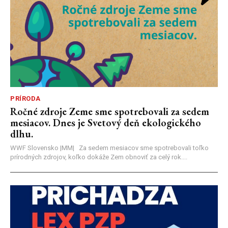
PRÍRODA
Ročné zdroje Zeme sme spotrebovali za sedem
mesiacov. Dnes je Svetový deň ekologického
dlhu.
WWF Slovensko |MM| Za sedem mesiacov sme spotrebovali toľko
prírodných zdrojov, koľko dokáže Zem obnoviť za celý rok....