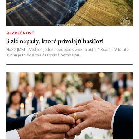
BEZPEČNOSŤ
3 zlé nápady, ktoré privolajú hasičov!
HaZZ |MM| ​„Veď len jeden nedopalok z okna auta...“ ​Realita: V tomto
suchu je to doslova časovaná bomba pri...