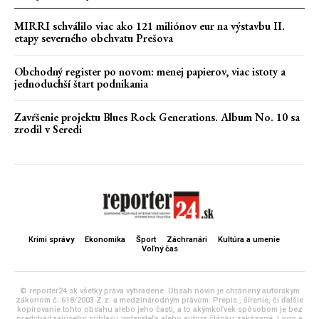
MIRRI schválilo viac ako 121 miliónov eur na výstavbu II.
etapy severného obchvatu Prešova
Obchodný register po novom: menej papierov, viac istoty a
jednoduchší štart podnikania
Zavŕšenie projektu Blues Rock Generations. Album No. 10 sa
zrodil v Seredi
Krimi správy
Ekonomika
Šport
Záchranári
Kultúra a umenie
Voľný čas
© reporter24.sk všetky práva vyhradené. Obsah novín je chránený autorským
zákonom č. 618/2003 Z.z. a medzinárodným právom. Prepis , šírenie, či ďalšie
kopírovanie tohto obsahu alebo jeho časti, a to akýmkoľvek spôsobom je bez
predchádzajúceho súhlasu vydavateľa alebo autora článku zakázané. Logo a