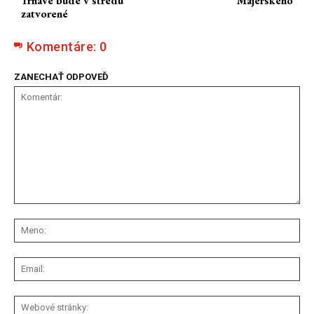
Trnave bude v stredu
Majerského
zatvorené
Komentáre:
0
ZANECHAŤ ODPOVEĎ
Komentár:
Me
Ema
We