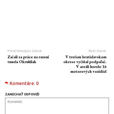
Predchádzajúci článok
Ďalší článok
Začali sa práce na razení
V treťom bratislavskom
tunela Okruhliak
okrese vyčíňal podpaľač.
V areáli horelo 16
motorových vozidiel
Komentáre:
0
ZANECHAŤ ODPOVEĎ