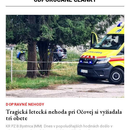
DOPRAVNÉ NEHODY
Tragická letecká nehoda pri Očovej si vyžiadala
tri obete
KR PZ B.Bystrica |MM| Dnes v popoludňajších hodinách došlo v