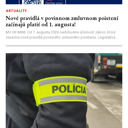
AKTUALITY
Nové pravidlá v povinnom zmluvnom poistení
začínajú platiť od 1. augusta!
MV SR |MM| Od 1. augusta 2026 nadobudne účinnosť zákon, ktorý
zavádza nové pravidlá povinného zmluvného poistenia. Legislatíva...