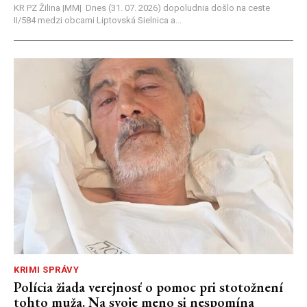
KR PZ Žilina |MM| Dnes (31. 07. 2026) dopoludnia došlo na ceste
II/584 medzi obcami Liptovská Sielnica a...
KRIMI SPRÁVY
Polícia žiada verejnosť o pomoc pri stotožnení
tohto muža. Na svoje meno si nespomína