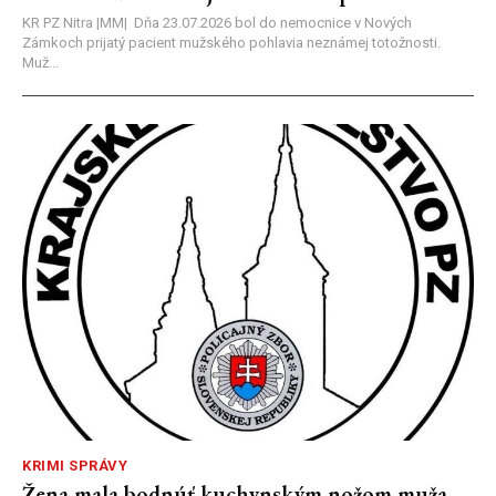
KR PZ Nitra |MM| Dňa 23.07.2026 bol do nemocnice v Nových
Zámkoch prijatý pacient mužského pohlavia neznámej totožnosti.
Muž...
KRIMI SPRÁVY
Žena mala bodnúť kuchynským nožom muža