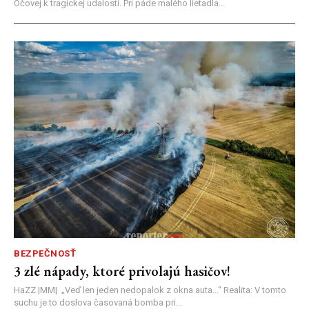
Očovej k tragickej udalosti. Pri páde malého lietadla...
BEZPEČNOSŤ
3 zlé nápady, ktoré privolajú hasičov!
HaZZ |MM| ​„Veď len jeden nedopalok z okna auta...“ ​Realita: V tomto
suchu je to doslova časovaná bomba pri...