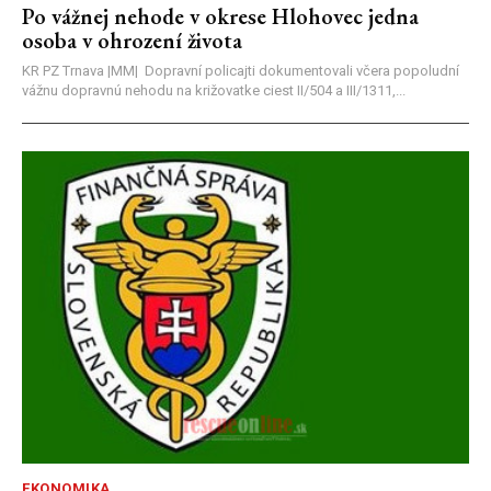
Po vážnej nehode v okrese Hlohovec jedna
osoba v ohrození života
KR PZ Trnava |MM| Dopravní policajti dokumentovali včera popoludní
vážnu dopravnú nehodu na križovatke ciest II/504 a III/1311,...
EKONOMIKA