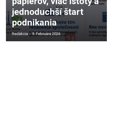
papierov, viac istoty a
jednoduchší štart
podnikania
Redakcia
-
9. Februára 2026