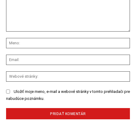
Komentár:
Me
Ema
We
str
Uložiť moje meno, e-mail a webové stránky v tomto prehliadači pre
nabudúce poznámku.