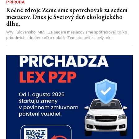
PRÍRODA
Ročné zdroje Zeme sme spotrebovali za sedem
mesiacov. Dnes je Svetový deň ekologického
dlhu.
WWF Slovensko |MM| Za sedem mesiacov sme spotrebovali toľko
prírodných zdrojov, koľko dokáže Zem obnoviť za celý rok....