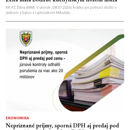
KR PZ Žilina |MM| V utorok /28.07.2026/ krátko po polnoci došlo v
jednom z bytov v Liptovskom Mikuláši...
EKONOMIKA
Nepriznané príjmy, sporná DPH aj predaj pod