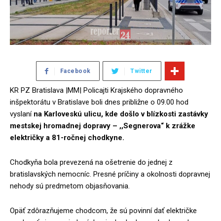
Facebook
Twitter
KR PZ Bratislava |MM| Policajti Krajského dopravného
inšpektorátu v Bratislave boli dnes približne o 09.00 hod
vyslaní
na Karloveskú ulicu, kde došlo v blízkosti zastávky
mestskej hromadnej dopravy – ,,Segnerova“ k zrážke
električky a 81-ročnej chodkyne.
Chodkyňa bola prevezená na ošetrenie do jednej z
bratislavských nemocníc. Presné príčiny a okolnosti dopravnej
nehody sú predmetom objasňovania.
Opäť zdôrazňujeme chodcom, že sú povinní dať električke