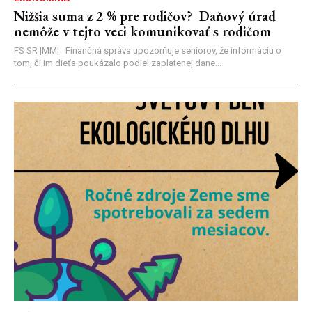
Nižšia suma z 2 % pre rodičov? Daňový úrad
nemôže v tejto veci komunikovať s rodičom
FS SR |MM| Finančná správa upozorňuje seniorov, že informáciu o
tom, či im dieťa poukázalo podiel zaplatenej dane...