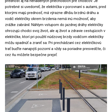
prednosť aj na neriadených priechodoch pre chodcov. Je
potrebné si uvedomiť, že električka v porovnaní s autami, pred
ktorými majú prednosť, má výrazne dlhšiu brzdnú dráhu a
vodič električky okrem brzdenia nemá inú možnosť, aby
zrážke zabránil. Náhlym vstupom do jazdnej dráhy električky
ohrozujú chodci svoj život, ale aj život a zdravie cestujúcich v
električke, ktorí pri použití núdzovej brzdy vodičom električky
môžu spadnúť a zraniť sa. Pri prechádzaní cez električkovú
trať buďte nanajvýš pozorní a vždy sa poriadne presvedčte, či
cez ňu môžete bezpečne prejsť.