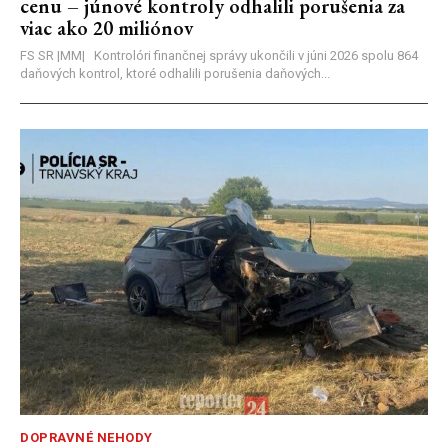
cenu – júnové kontroly odhalili porušenia za
viac ako 20 miliónov
FS SR |MM| Kontrolóri finančnej správy ukončili v júni 2026 spolu 864
daňových kontrol, ktoré odhalili porušenia daňových...
DOPRAVNÉ NEHODY