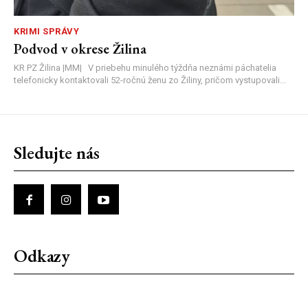
KRIMI SPRÁVY
Podvod v okrese Žilina
KR PZ Žilina |MM| V priebehu minulého týždňa neznámi páchatelia
telefonicky kontaktovali 52-ročnú ženu zo Žiliny, pričom vystupovali...
Sledujte nás
Odkazy