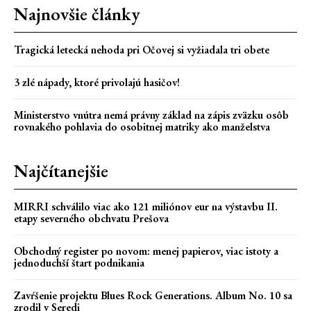
Najnovšie články
Tragická letecká nehoda pri Očovej si vyžiadala tri obete
3 zlé nápady, ktoré privolajú hasičov!
Ministerstvo vnútra nemá právny základ na zápis zväzku osôb
rovnakého pohlavia do osobitnej matriky ako manželstva
Najčítanejšie
MIRRI schválilo viac ako 121 miliónov eur na výstavbu II.
etapy severného obchvatu Prešova
Obchodný register po novom: menej papierov, viac istoty a
jednoduchší štart podnikania
Zavŕšenie projektu Blues Rock Generations. Album No. 10 sa
zrodil v Seredi