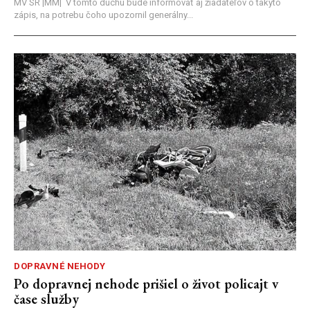
MV SR |MM| V tomto duchu bude informovať aj žiadateľov o takýto
zápis, na potrebu čoho upozornil generálny...
DOPRAVNÉ NEHODY
Po dopravnej nehode prišiel o život policajt v
čase služby