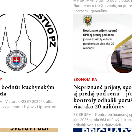
MV SR |MM| V tomto duchu bude i
žiadateľov o takýto zápis, na pot
upozornil generálny...
Y
EKONOMIKA
a bodnúť kuchynským
Nepriznané príjmy, s
ža
aj predaj pod cenu – j
kontroly odhalili poruš
MM| V utorok /28.07.2026/ krátko
viac ako 20 miliónov
lo v jednom z bytov v Liptovskom
FS SR |MM| Kontrolóri finančnej sp
júni 2026 spolu 864 daňových kontr
odhalili porušenia daňových...