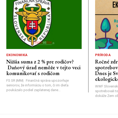
EKONOMIKA
PRÍRODA
Nižšia suma z 2 % pre rodičov?
Ročné zdr
Daňový úrad nemôže v tejto veci
spotrebova
komunikovať s rodičom
Dnes je S
ekologick
FS SR |MM| Finančná správa upozorňuje
seniorov, že informáciu o tom, či im dieťa
WWF Slovensk
poukázalo podiel zaplatenej dane...
spotrebovali t
dokáže Zem obno