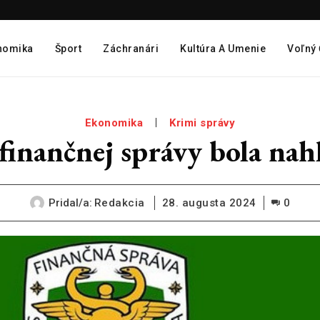
nomika
Šport
Záchranári
Kultúra A Umenie
Voľný
Ekonomika
Krimi správy
finančnej správy bola na
Pridal/a:
Redakcia
28. augusta 2024
0