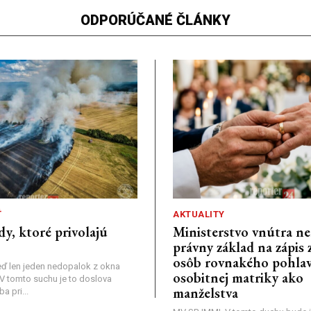
ODPORÚČANÉ ČLÁNKY
Ť
AKTUALITY
dy, ktoré privolajú
Ministerstvo vnútra n
právny základ na zápis 
osôb rovnakého pohlav
ď len jeden nedopalok z okna
osobitnej matriky ako
a: V tomto suchu je to doslova
manželstva
 pri...