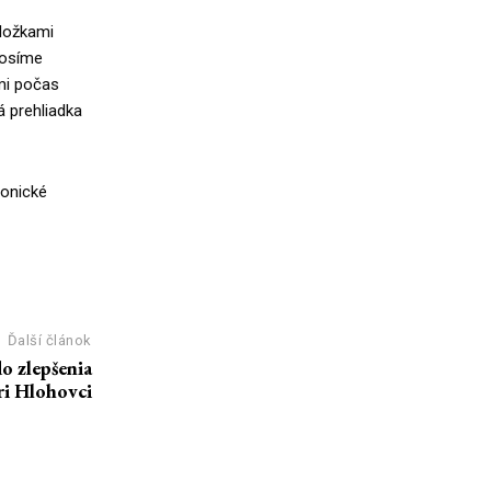
zložkami
rosíme
mi počas
á prehliadka
ronické
Ďalší článok
o zlepšenia
ri Hlohovci