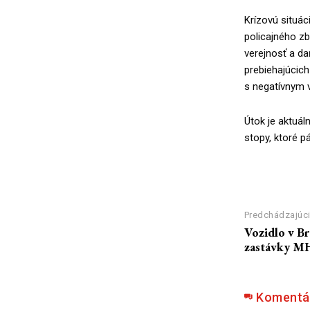
Krízovú situác
policajného z
verejnosť a da
prebiehajúcich
s negatívnym 
Útok je aktuál
stopy, ktoré p
Predchádzajúci
Vozidlo v Br
zastávky 
Komentá