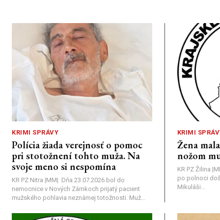
KRIMI SPRÁVY
KRIMI SPRÁV
Polícia žiada verejnosť o pomoc
Žena mal
pri stotožnení tohto muža. Na
nožom mu
svoje meno si nespomína
KR PZ Žilina |
po polnoci doš
KR PZ Nitra |MM| Dňa 23.07.2026 bol do
Mikuláši...
nemocnice v Nových Zámkoch prijatý pacient
mužského pohlavia neznámej totožnosti. Muž...