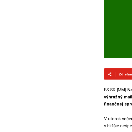
Zdieľa
FS SR |MM|
Na
výhražný mai
finančnej spr
V utorok večer 
v bližšie nešp