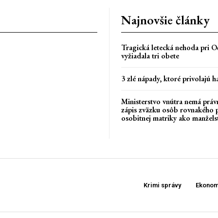
Najnovšie články
Tragická letecká nehoda pri Oč
vyžiadala tri obete
3 zlé nápady, ktoré privolajú h
Ministerstvo vnútra nemá práv
zápis zväzku osôb rovnakého 
osobitnej matriky ako manžels
Krimi správy
Ekonom