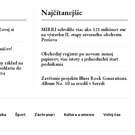
Najčítanejšie
ovej si
MIRRI schválilo viac ako 121 miliónov eur
na výstavbu II. etapy severného obchvatu
Prešova
asičov!
Obchodný register po novom: menej
papierov, viac istoty a jednoduchší štart
ny základ na
podnikania
pohlavia do
tva
Zavŕšenie projektu Blues Rock Generations.
Album No. 10 sa zrodil v Seredi
ika
Šport
Záchranári
Kultúra a umenie
Voľný čas