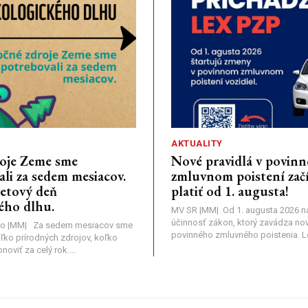
AKTUALITY
oje Zeme sme
Nové pravidlá v povin
li za sedem mesiacov.
zmluvnom poistení zač
vetový deň
platiť od 1. augusta!
ého dlhu.
MV SR |MM| Od 1. augusta 2026 
účinnosť zákon, ktorý zavádza nov
o |MM| Za sedem mesiacov sme
povinného zmluvného poistenia. Leg
oľko prírodných zdrojov, koľko
viť za celý rok....