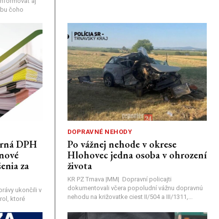
nformovať aj
rebu čoho
DOPRAVNÉ NEHODY
porná DPH
Po vážnej nehode v okrese
únové
Hlohovec jedna osoba v ohrození
enia za
života
KR PZ Trnava |MM| Dopravní policajti
dokumentovali včera popoludní vážnu dopravnú
rávy ukončili v
nehodu na križovatke ciest II/504 a III/1311,...
ol, ktoré