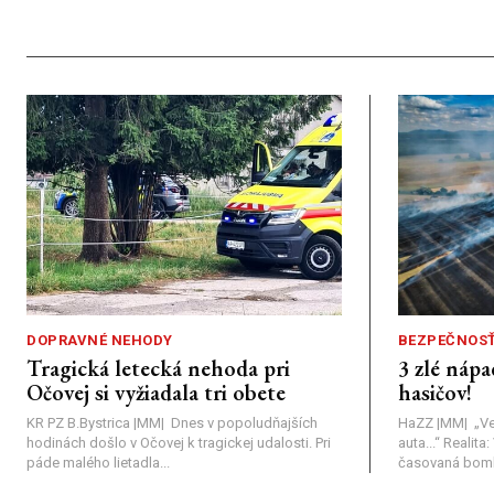
DOPRAVNÉ NEHODY
BEZPEČNOS
Tragická letecká nehoda pri
3 zlé nápa
Očovej si vyžiadala tri obete
hasičov!
KR PZ B.Bystrica |MM| Dnes v popoludňajších
HaZZ |MM| ​„Ve
hodinách došlo v Očovej k tragickej udalosti. Pri
auta...“ ​Realit
páde malého lietadla...
časovaná bomba