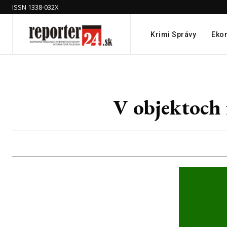
ISSN 1338-032X
Krimi Správy
Eko
V objektoch 