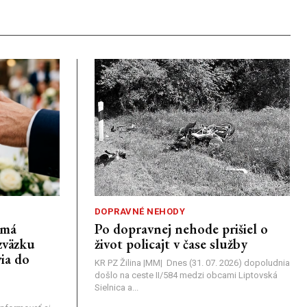
DOPRAVNÉ NEHODY
emá
Po dopravnej nehode prišiel o
zväzku
život policajt v čase služby
ia do
KR PZ Žilina |MM| Dnes (31. 07. 2026) dopoludnia
došlo na ceste II/584 medzi obcami Liptovská
Sielnica a...