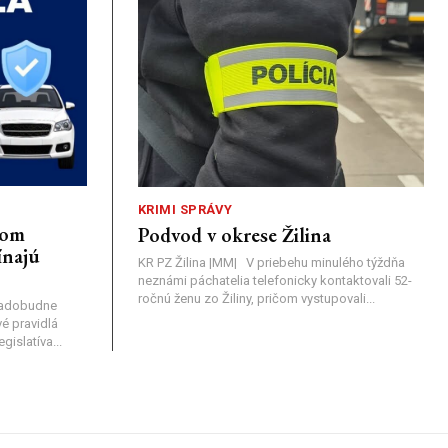
KRIMI SPRÁVY
nom
Podvod v okrese Žilina
ínajú
KR PZ Žilina |MM| V priebehu minulého týždňa
neznámi páchatelia telefonicky kontaktovali 52-
ročnú ženu zo Žiliny, pričom vystupovali...
nadobudne
é pravidlá
islatíva...