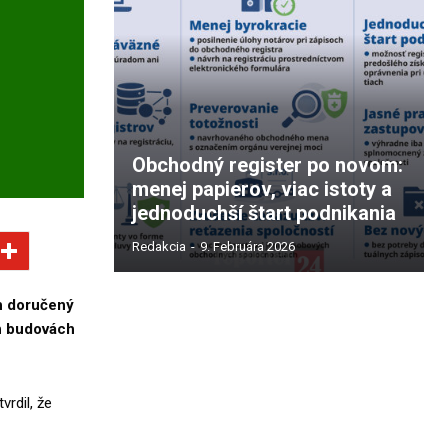
Obchodný register po novom:
menej papierov, viac istoty a
jednoduchší štart podnikania
Redakcia
-
9. Februára 2026
h doručený
h budovách
vrdil, že