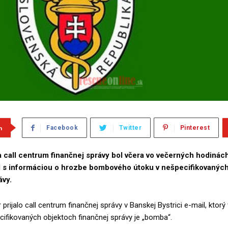
m
Facebook
Twitter
Pinterest
 call centrum finančnej správy bol včera vo večerných hodinác
l s informáciou o hrozbe bombového útoku v nešpecifikovanýc
ávy.
prijalo call centrum finančnej správy v Banskej Bystrici e-mail, ktorý t
ecifikovaných objektoch finančnej správy je „bomba“.