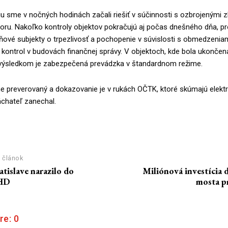
iu sme v nočných hodinách začali riešiť v súčinnosti s ozbrojenými 
boru. Nakoľko kontroly objektov pokračujú aj počas dnešného dňa, p
ňové subjekty o trpezlivosť a pochopenie v súvislosti s obmedzenia
 kontrol v budovách finančnej správy. V objektoch, kde bola ukončen
výsledkom je zabezpečená prevádzka v štandardnom režime.
ne preverovaný a dokazovanie je v rukách OČTK, ktoré skúmajú elekt
áchateľ zanechal.
 článok
atislave narazilo do
Miliónová investícia d
MHD
mosta p
re:
0