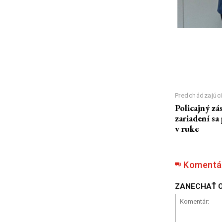
zdroj: FB|Minis
Predchádzajúci
Policajný zá
zariadení sa
v ruke
Komentá
ZANECHAŤ 