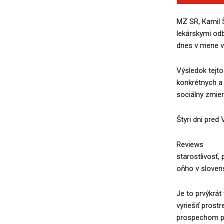
MZ SR,
Kamil 
lekárskymi od
dnes v mene v
Výsledok tejt
konkrétnych a 
sociálny zmie
Štyri dni pred
Reviews
starostlivosť,
oňho v slovens
Je to prvýkrát
vyriešiť prost
prospechom pre