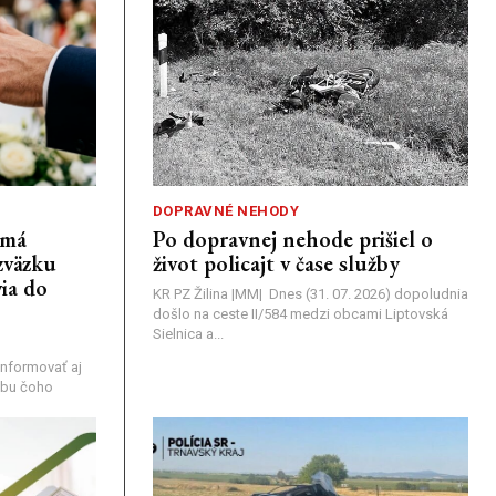
DOPRAVNÉ NEHODY
emá
Po dopravnej nehode prišiel o
zväzku
život policajt v čase služby
ia do
KR PZ Žilina |MM| Dnes (31. 07. 2026) dopoludnia
došlo na ceste II/584 medzi obcami Liptovská
Sielnica a...
nformovať aj
rebu čoho