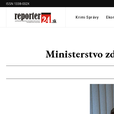
ISSN 1338-032X
Krimi Správy
Eko
Ministerstvo zd