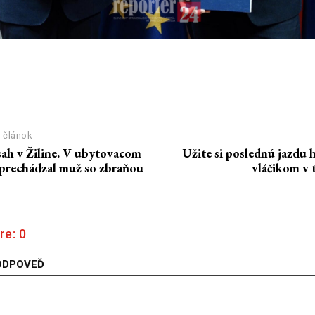
terstvo zdravotníctva Slovenskej republiky
 článok
sah v Žiline. V ubytovacom
Užite si poslednú jazdu 
 prechádzal muž so zbraňou
vláčikom v
re:
0
ODPOVEĎ