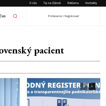
O nás
Tip na článok
Reklama
Kontakty
 Čas
Prihlásenie / Registrovať
lovenský pacient