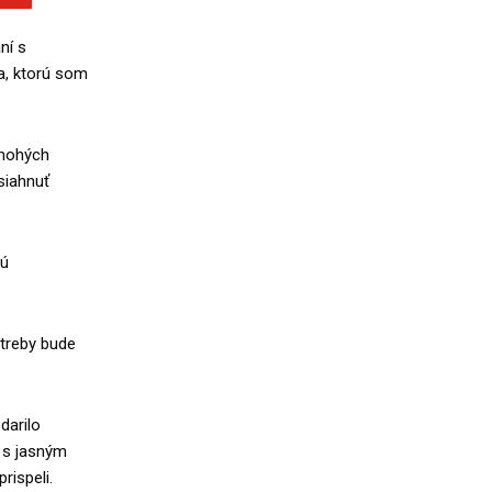
ní s
a, ktorú som
mnohých
siahnuť
nú
otreby bude
darilo
 s jasným
rispeli.