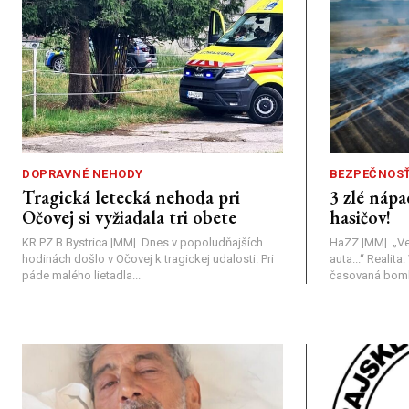
DOPRAVNÉ NEHODY
BEZPEČNOS
Tragická letecká nehoda pri
3 zlé nápa
Očovej si vyžiadala tri obete
hasičov!
KR PZ B.Bystrica |MM| Dnes v popoludňajších
HaZZ |MM| ​„Ve
hodinách došlo v Očovej k tragickej udalosti. Pri
auta...“ ​Realit
páde malého lietadla...
časovaná bomba