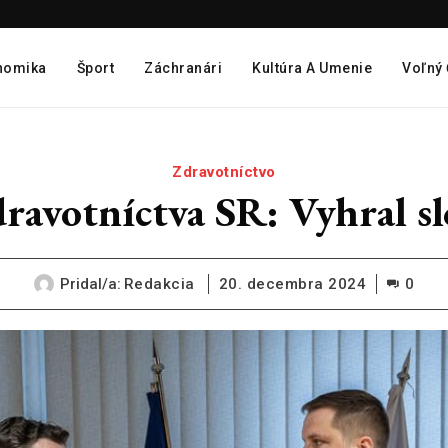
nomika
Šport
Záchranári
Kultúra A Umenie
Voľný
Zdravotníctvo
ravotníctva SR: Vyhral s
Pridal/a:
Redakcia
20. decembra 2024
0