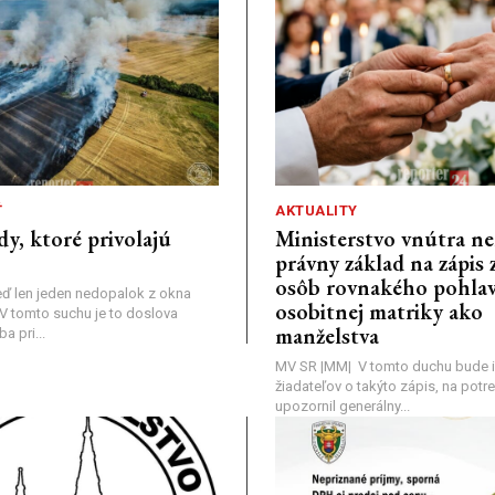
Ť
AKTUALITY
dy, ktoré privolajú
Ministerstvo vnútra n
právny základ na zápis 
osôb rovnakého pohlav
ď len jeden nedopalok z okna
osobitnej matriky ako
a: V tomto suchu je to doslova
manželstva
 pri...
MV SR |MM| V tomto duchu bude i
žiadateľov o takýto zápis, na pot
upozornil generálny...