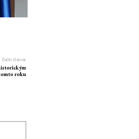
Ďalší článok
historickým
 tomto roku