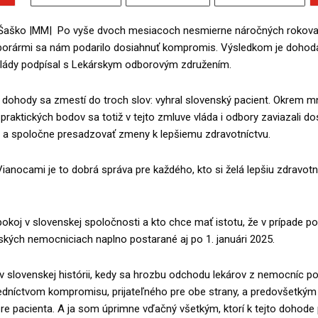
Šaško
|MM| Po vyše dvoch mesiacoch nesmierne náročných rokova
borármi sa nám podarilo dosiahnuť kompromis. Výsledkom je dohod
lády podpísal s Lekárskym odborovým združením.
o dohody sa zmestí do troch slov: vyhral slovenský pacient. Okrem 
praktických bodov sa totiž v tejto zmluve vláda i odbory zaviazali do
r a spoločne presadzovať zmeny k lepšiemu zdravotníctvu.
 Vianocami je to dobrá správa pre každého, kto si želá lepšiu zdravot
 pokoj v slovenskej spoločnosti a kto chce mať istotu, že v prípade p
kých nemocniciach naplno postarané aj po 1. januári 2025.
 v slovenskej histórii, kedy sa hrozbu odchodu lekárov z nemocníc po
redníctvom kompromisu, prijateľného pre obe strany, a predovšetkým
 pacienta. A ja som úprimne vďačný všetkým, ktorí k tejto dohode p