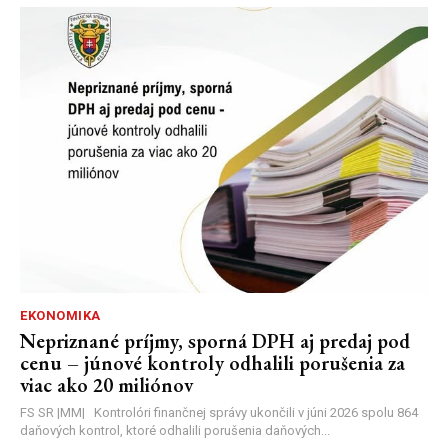
EKONOMIKA
Nepriznané príjmy, sporná DPH aj predaj pod
cenu – júnové kontroly odhalili porušenia za
viac ako 20 miliónov
FS SR |MM| Kontrolóri finančnej správy ukončili v júni 2026 spolu 864
daňových kontrol, ktoré odhalili porušenia daňových...