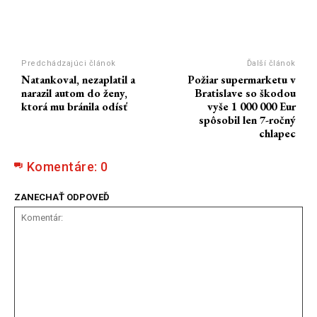
Predchádzajúci článok
Ďalší článok
Natankoval, nezaplatil a
Požiar supermarketu v
narazil autom do ženy,
Bratislave so škodou
ktorá mu bránila odísť
vyše 1 000 000 Eur
spôsobil len 7-ročný
chlapec
Komentáre:
0
ZANECHAŤ ODPOVEĎ