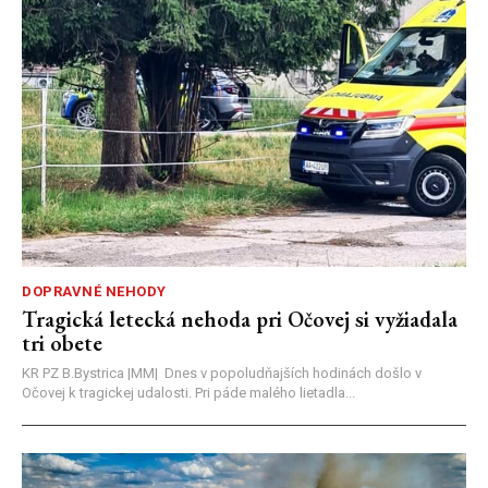
DOPRAVNÉ NEHODY
Tragická letecká nehoda pri Očovej si vyžiadala
tri obete
KR PZ B.Bystrica |MM| Dnes v popoludňajších hodinách došlo v
Očovej k tragickej udalosti. Pri páde malého lietadla...