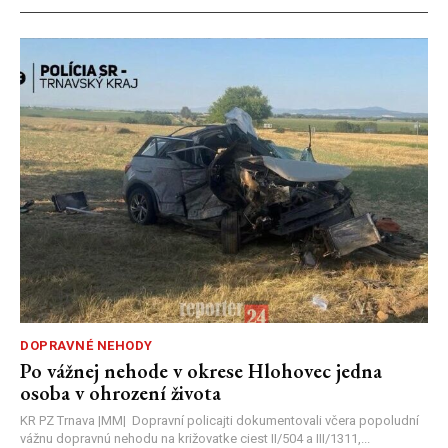
DOPRAVNÉ NEHODY
Po vážnej nehode v okrese Hlohovec jedna
osoba v ohrození života
KR PZ Trnava |MM| Dopravní policajti dokumentovali včera popoludní
vážnu dopravnú nehodu na križovatke ciest II/504 a III/1311,...