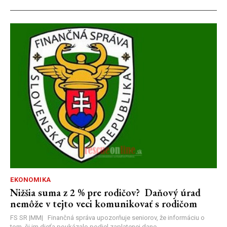
EKONOMIKA
Nižšia suma z 2 % pre rodičov? Daňový úrad
nemôže v tejto veci komunikovať s rodičom
FS SR |MM| Finančná správa upozorňuje seniorov, že informáciu o
tom, či im dieťa poukázalo podiel zaplatenej dane...