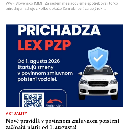
WWF Slovensko |MM| Za sedem mesiacov sme spotrebovali toľko
prírodných zdrojov, koľko dokáže Zem obnoviť za celý rok....
AKTUALITY
Nové pravidlá v povinnom zmluvnom poistení
začínajú platiť od 1. augusta!