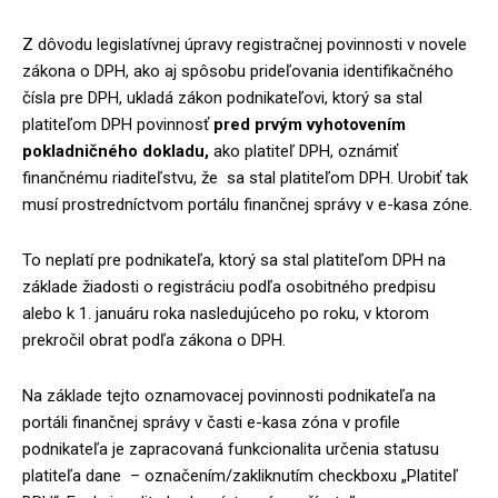
Z dôvodu legislatívnej úpravy registračnej povinnosti v novele
zákona o DPH, ako aj spôsobu prideľovania identifikačného
čísla pre DPH, ukladá zákon podnikateľovi, ktorý sa stal
platiteľom DPH povinnosť
pred prvým vyhotovením
pokladničného dokladu,
ako platiteľ DPH, oznámiť
finančnému riaditeľstvu, že sa stal platiteľom DPH. Urobiť tak
musí prostredníctvom portálu finančnej správy v e-kasa zóne.
To neplatí pre podnikateľa, ktorý sa stal platiteľom DPH na
základe žiadosti o registráciu podľa osobitného predpisu
alebo k 1. januáru roka nasledujúceho po roku, v ktorom
prekročil obrat podľa zákona o DPH.
Na základe tejto oznamovacej povinnosti podnikateľa na
portáli finančnej správy v časti e-kasa zóna v profile
podnikateľa je zapracovaná funkcionalita určenia statusu
platiteľa dane – označením/zakliknutím checkboxu „Platiteľ