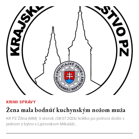
KRIMI SPRÁVY
Žena mala bodnúť kuchynským nožom muža
KR PZ Žilina |MM| V utorok /28.07.2026/ krátko po polnoci došlo v
jednom z bytov v Liptovskom Mikuláši...