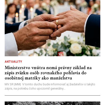
AKTUALITY
Ministerstvo vnútra nemá právny základ na
zápis zväzku osôb rovnakého pohlavia do
osobitnej matriky ako manželstva
MV SR |MM| V tomto duchu bude informovať aj žiadateľov o takýto
zápis, na potrebu čoho upozornil generálny...