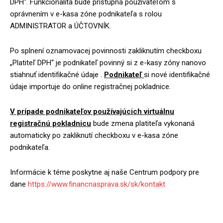
DPH“. Funkcionalita bude prístupná používateľom s
oprávnením v e-kasa zóne podnikateľa s rolou
ADMINISTRATOR a ÚČTOVNÍK.
Po splnení oznamovacej povinnosti zakliknutím checkboxu
„Platiteľ DPH“ je podnikateľ povinný si z e-kasy zóny nanovo
stiahnuť identifikačné údaje .
Podnikateľ
si nové identifikačné
údaje importuje do online registračnej pokladnice.
V prípade podnikateľov používajúcich virtuálnu
registračnú pokladnicu
bude zmena platiteľa vykonaná
automaticky po zakliknutí checkboxu v e-kasa zóne
podnikateľa.
Informácie k téme poskytne aj naše Centrum podpory pre
dane
https://www.financnasprava.sk/sk/kontakt