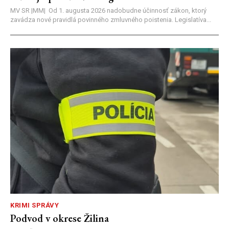
MV SR |MM| Od 1. augusta 2026 nadobudne účinnosť zákon, ktorý
zavádza nové pravidlá povinného zmluvného poistenia. Legislatíva...
KRIMI SPRÁVY
Podvod v okrese Žilina