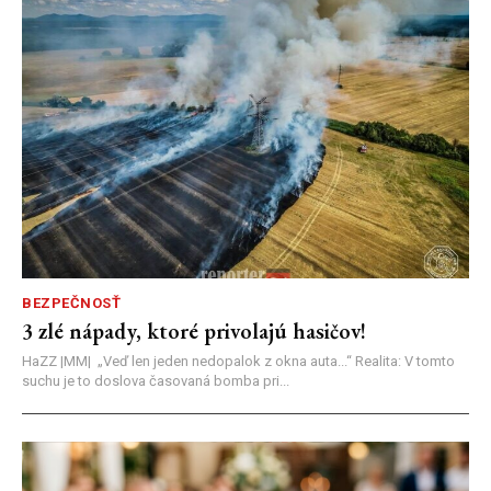
BEZPEČNOSŤ
3 zlé nápady, ktoré privolajú hasičov!
HaZZ |MM| ​„Veď len jeden nedopalok z okna auta...“ ​Realita: V tomto
suchu je to doslova časovaná bomba pri...