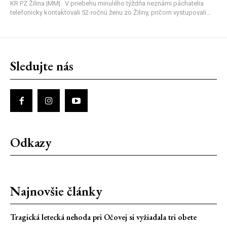
KR PZ Žilina |MM| V priebehu minulého týždňa neznámi páchatelia
telefonicky kontaktovali 52-ročnú ženu zo Žiliny, pričom vystupovali...
Sledujte nás
Odkazy
Najnovšie články
Tragická letecká nehoda pri Očovej si vyžiadala tri obete