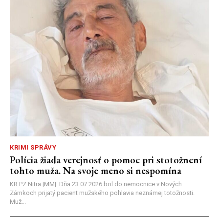
KRIMI SPRÁVY
Polícia žiada verejnosť o pomoc pri stotožnení
tohto muža. Na svoje meno si nespomína
KR PZ Nitra |MM| Dňa 23.07.2026 bol do nemocnice v Nových
Zámkoch prijatý pacient mužského pohlavia neznámej totožnosti.
Muž...