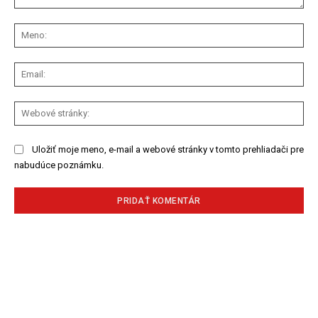
Komentár:
Me
Ema
We
str
Uložiť moje meno, e-mail a webové stránky v tomto prehliadači pre
nabudúce poznámku.