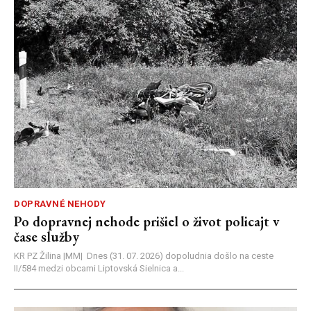
DOPRAVNÉ NEHODY
Po dopravnej nehode prišiel o život policajt v
čase služby
KR PZ Žilina |MM| Dnes (31. 07. 2026) dopoludnia došlo na ceste
II/584 medzi obcami Liptovská Sielnica a...