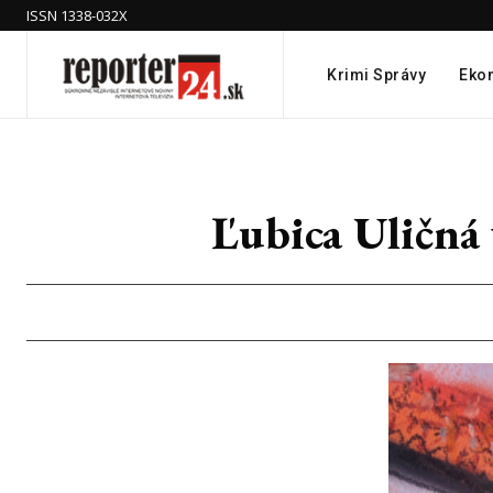
ISSN 1338-032X
Krimi Správy
Eko
Ľubica Uličná 