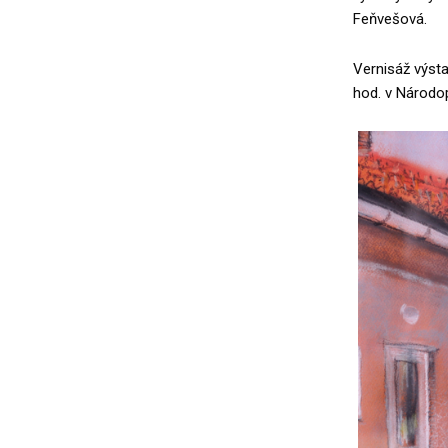
Feňvešová.
Vernisáž výsta
hod. v Národo