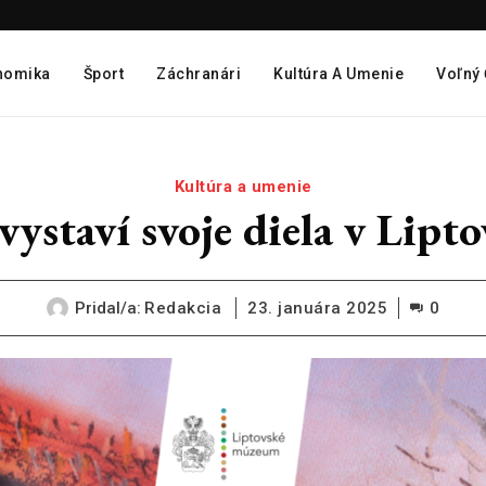
nomika
Šport
Záchranári
Kultúra A Umenie
Voľný
Kultúra a umenie
vystaví svoje diela v Li
Pridal/a:
Redakcia
23. januára 2025
0