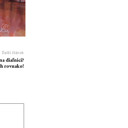
Ďalší článok
a diaľnici?
ch rovnako!