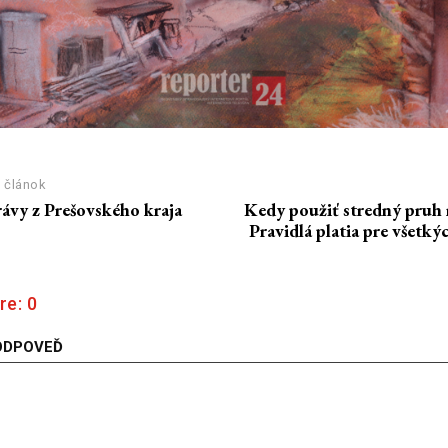
 článok
rávy z Prešovského kraja
Kedy použiť stredný pruh n
Pravidlá platia pre všetký
re:
0
ODPOVEĎ