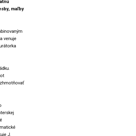
atnú
esby, maľby
ombinovaným
a venuje
urátorka
ádku.
ot
í zhmotňovať
o
terskej
né
ematické
uje J.