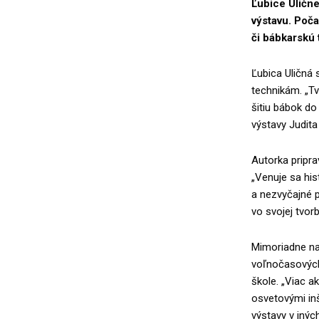
Ľubice Uličn
výstavu. Poča
či bábkarskú 
Ľubica Uličná
technikám. „Tv
šitiu bábok do
výstavy Judit
Autorka pripra
„Venuje sa hi
a nezvyčajné p
vo svojej tvorb
Mimoriadne nad
voľnočasových 
škole. „Viac a
osvetovými inš
výstavy v inýc