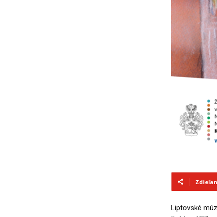
Zdieľa
Liptovské m