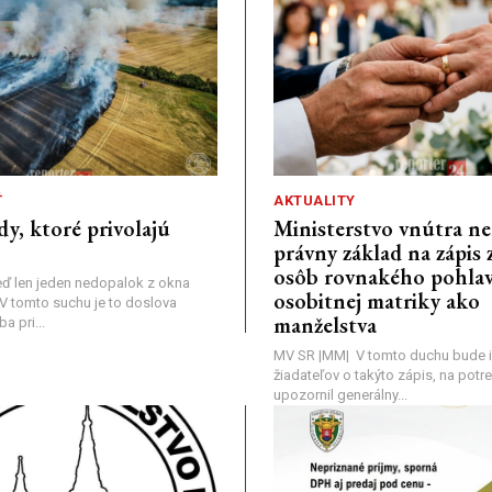
Ť
AKTUALITY
dy, ktoré privolajú
Ministerstvo vnútra n
právny základ na zápis 
osôb rovnakého pohlav
ď len jeden nedopalok z okna
osobitnej matriky ako
a: V tomto suchu je to doslova
manželstva
 pri...
MV SR |MM| V tomto duchu bude i
žiadateľov o takýto zápis, na pot
upozornil generálny...