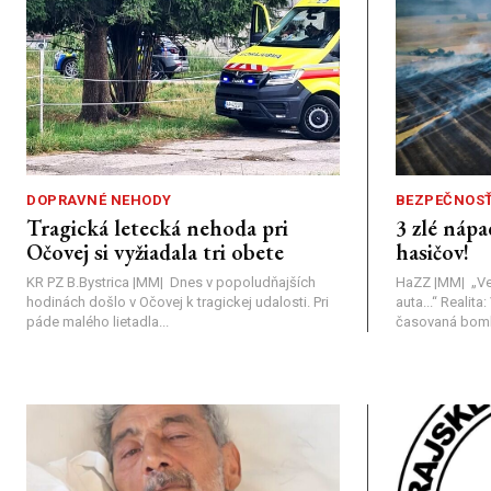
DOPRAVNÉ NEHODY
BEZPEČNOS
Tragická letecká nehoda pri
3 zlé nápa
Očovej si vyžiadala tri obete
hasičov!
KR PZ B.Bystrica |MM| Dnes v popoludňajších
HaZZ |MM| ​„Ve
hodinách došlo v Očovej k tragickej udalosti. Pri
auta...“ ​Realit
páde malého lietadla...
časovaná bomba