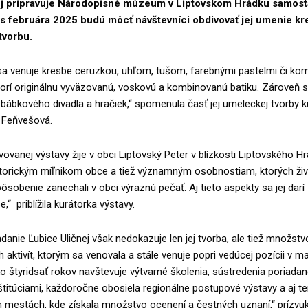
ej pripravuje Národopisné múzeum v Liptovskom Hrádku samost
s februára 2025 budú môcť návštevníci obdivovať jej umenie kr
tvorbu.
 sa venuje kresbe ceruzkou, uhľom, tušom, farebnými pastelmi či k
orí originálnu vyväzovanú, voskovú a kombinovanú batiku. Zároveň s
 bábkového divadla a hračiek,“ spomenula časť jej umeleckej tvorby k
a Feňvešová.
vovanej výstavy žije v obci Liptovský Peter v blízkosti Liptovského Hr
storickým míľnikom obce a tiež významným osobnostiam, ktorých živ
ôsobenie zanechali v obci výraznú pečať. Aj tieto aspekty sa jej dar
e,“ priblížila kurátorka výstavy.
anie Ľubice Uličnej však nedokazuje len jej tvorba, ale tiež množstv
aktivít, ktorým sa venovala a stále venuje popri vedúcej pozícii v ma
ko štyridsať rokov navštevuje výtvarné školenia, sústredenia poriada
titúciami, každoročne obosiela regionálne postupové výstavy a aj t
h mestách, kde získala množstvo ocenení a čestných uznaní,“ prízvuk