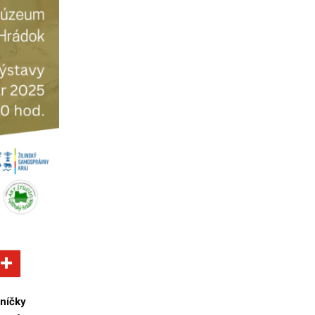
rníčky