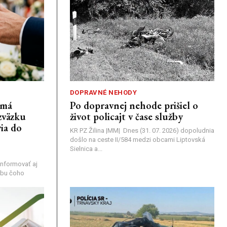
DOPRAVNÉ NEHODY
emá
Po dopravnej nehode prišiel o
zväzku
život policajt v čase služby
ia do
KR PZ Žilina |MM| Dnes (31. 07. 2026) dopoludnia
došlo na ceste II/584 medzi obcami Liptovská
Sielnica a...
nformovať aj
rebu čoho