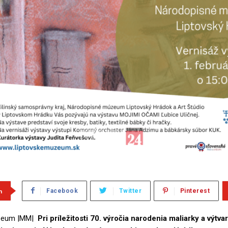
m
Facebook
Twitter
Pinterest
úzeum |MM|
Pri príležitosti 70. výročia narodenia maliarky a výtva