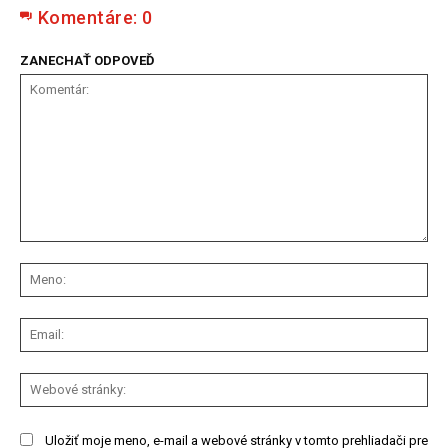
Komentáre:
0
ZANECHAŤ ODPOVEĎ
Komentár:
Me
Ema
We
str
Uložiť moje meno, e-mail a webové stránky v tomto prehliadači pre