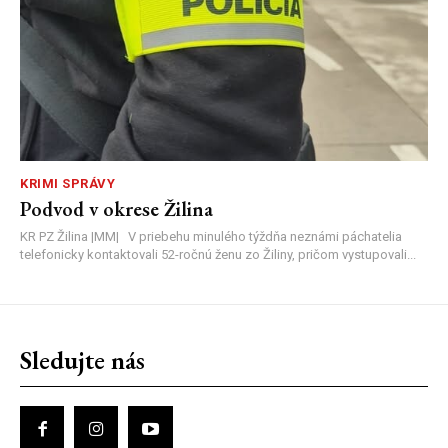
KRIMI SPRÁVY
Podvod v okrese Žilina
KR PZ Žilina |MM| V priebehu minulého týždňa neznámi páchatelia
telefonicky kontaktovali 52-ročnú ženu zo Žiliny, pričom vystupovali...
Sledujte nás