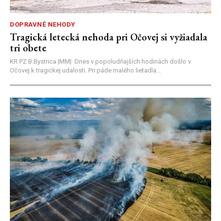
DOPRAVNÉ NEHODY
Tragická letecká nehoda pri Očovej si vyžiadala
tri obete
KR PZ B.Bystrica |MM| Dnes v popoludňajších hodinách došlo v
Očovej k tragickej udalosti. Pri páde malého lietadla...