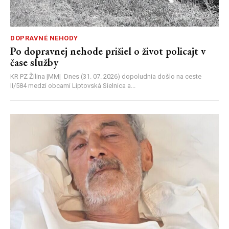
DOPRAVNÉ NEHODY
Po dopravnej nehode prišiel o život policajt v
čase služby
KR PZ Žilina |MM| Dnes (31. 07. 2026) dopoludnia došlo na ceste
II/584 medzi obcami Liptovská Sielnica a...