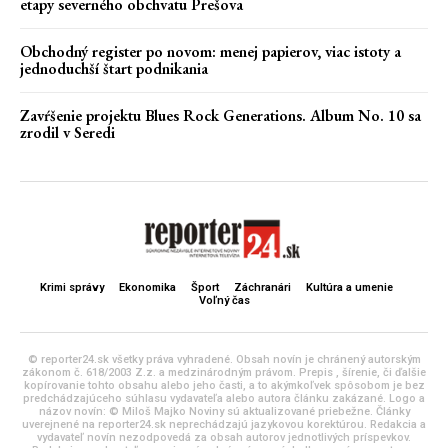
etapy severného obchvatu Prešova
Obchodný register po novom: menej papierov, viac istoty a
jednoduchší štart podnikania
Zavŕšenie projektu Blues Rock Generations. Album No. 10 sa
zrodil v Seredi
Krimi správy
Ekonomika
Šport
Záchranári
Kultúra a umenie
Voľný čas
© reporter24.sk všetky práva vyhradené. Obsah novín je chránený autorským
zákonom č. 618/2003 Z.z. a medzinárodným právom. Prepis , šírenie, či ďalšie
kopírovanie tohto obsahu alebo jeho časti, a to akýmkoľvek spôsobom je bez
predchádzajúceho súhlasu vydavateľa alebo autora článku zakázané. Logo a
názov novín: © Miloš Majko Noviny sú aktualizované priebežne. Články
uverejnené na reporter24.sk neprechádzajú jazykovou korektúrou. Redakcia a
vydavateľ novín nezodpovedá za obsah autorov jednotlivých príspevkov.