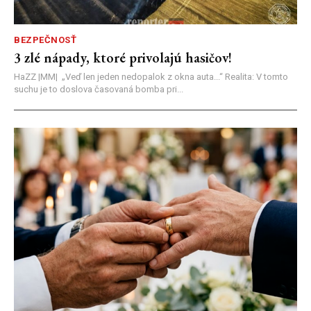
BEZPEČNOSŤ
3 zlé nápady, ktoré privolajú hasičov!
HaZZ |MM| ​„Veď len jeden nedopalok z okna auta...“ ​Realita: V tomto
suchu je to doslova časovaná bomba pri...