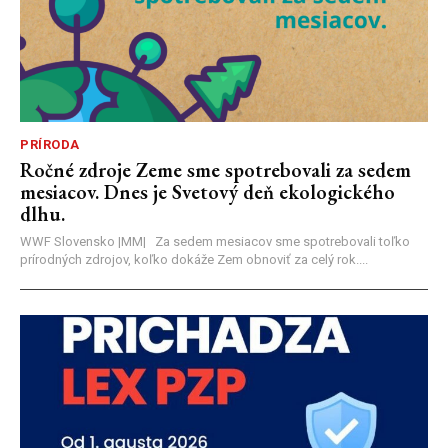
PRÍRODA
Ročné zdroje Zeme sme spotrebovali za sedem
mesiacov. Dnes je Svetový deň ekologického
dlhu.
WWF Slovensko |MM| Za sedem mesiacov sme spotrebovali toľko
prírodných zdrojov, koľko dokáže Zem obnoviť za celý rok....