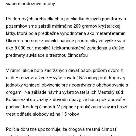
viaceré podozrivé osoby.
Pri domových prehliadkach a prehliadkach iných priestorov a
pozemkov sme zaistili minimálne 209 gramov kryštalickej
látky, ktorá bola predbežne vyhodnotená ako metamfetamín.
Okrem toho sme zaisteili finančné prostriedky vo výške viac
ako 8 000 eur, mobilné telekomunikačné zariadenia a ďalšie
predmety súvisiace s trestnou činnosťou.
V rámci akcie bolo zadržaných deväť osôb, pričom dvom z
nich – mužovi a žene – vyšetrovateľ Národnej protidrogovej
jednotky vzniesol obvinenie pre neoprávnené obchodovanie s
drogami. Na základe návrhu vyšetrovateľa ich Mestský súd
Košice vzal do väzby z dôvodu obavy, že budú pokračovať v
páchaní trestnej činnosti. V prípade preukázania viny im hrozí
trest odňatia slobody až na 15 rokov.
Polícia dôrazne upozorňuje, že drogová trestná činnosť