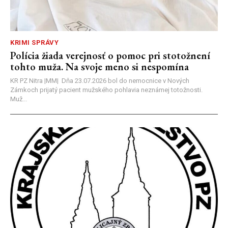
KRIMI SPRÁVY
Polícia žiada verejnosť o pomoc pri stotožnení
tohto muža. Na svoje meno si nespomína
KR PZ Nitra |MM| Dňa 23.07.2026 bol do nemocnice v Nových
Zámkoch prijatý pacient mužského pohlavia neznámej totožnosti.
Muž...