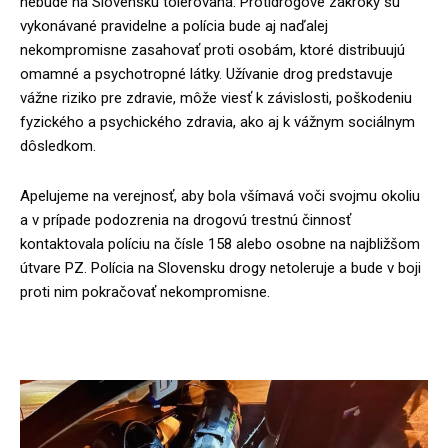
nebude na Slovensku tolerovaná. Protidrogové zákroky sú
vykonávané pravidelne a polícia bude aj naďalej
nekompromisne zasahovať proti osobám, ktoré distribuujú
omamné a psychotropné látky. Užívanie drog predstavuje
vážne riziko pre zdravie, môže viesť k závislosti, poškodeniu
fyzického a psychického zdravia, ako aj k vážnym sociálnym
dôsledkom.
Apelujeme na verejnosť, aby bola všímavá voči svojmu okoliu
a v prípade podozrenia na drogovú trestnú činnosť
kontaktovala políciu na čísle 158 alebo osobne na najbližšom
útvare PZ. Polícia na Slovensku drogy netoleruje a bude v boji
proti nim pokračovať nekompromisne.