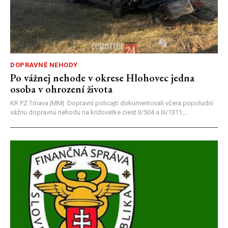
DOPRAVNÉ NEHODY
Po vážnej nehode v okrese Hlohovec jedna
osoba v ohrození života
KR PZ Trnava |MM| Dopravní policajti dokumentovali včera popoludní
vážnu dopravnú nehodu na križovatke ciest II/504 a III/1311,...