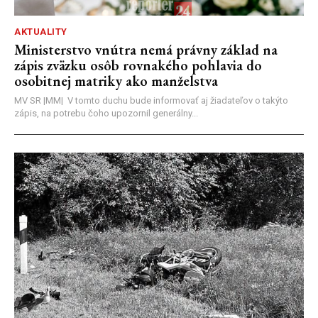
AKTUALITY
Ministerstvo vnútra nemá právny základ na
zápis zväzku osôb rovnakého pohlavia do
osobitnej matriky ako manželstva
MV SR |MM| V tomto duchu bude informovať aj žiadateľov o takýto
zápis, na potrebu čoho upozornil generálny...