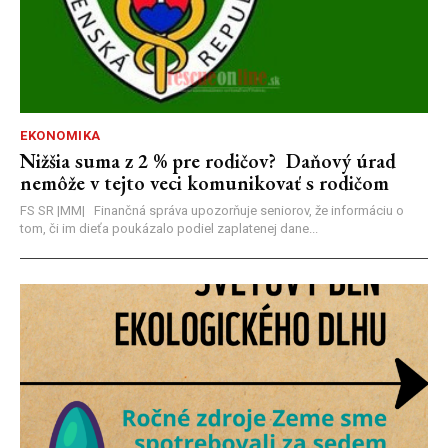
EKONOMIKA
Nižšia suma z 2 % pre rodičov? Daňový úrad
nemôže v tejto veci komunikovať s rodičom
FS SR |MM| Finančná správa upozorňuje seniorov, že informáciu o
tom, či im dieťa poukázalo podiel zaplatenej dane...