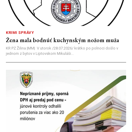
KRIMI SPRÁVY
Žena mala bodnúť kuchynským nožom muža
KR PZ Žilina |MM| V utorok /28.07.2026/ krátko po polnoci došlo v
jednom z bytov v Liptovskom Mikuláši...