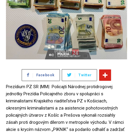
Facebook
Twitter
Prezídium PZ SR |MM| Policajti Národnej protidrogovej
jednotky Prezídia Policajného zboru v spolupráci s
kriminalistami Krajského riaditeľstva PZ v Košiciach,
okresnými kriminalistami a za asistencie pohotovostných
policajných útvarov z Košíc a Prešova vykonali rozsiahly
zásah proti drogovým dílerom v metropole východu. V rámci
akcie s krycím názvom „PIKNIK“ sa podarilo odhaliť a zadržať