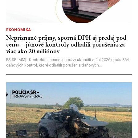
EKONOMIKA
Nepriznané príjmy, sporná DPH aj predaj pod
cenu – júnové kontroly odhalili porušenia za
viac ako 20 miliónov
FS SR |MM| Kontrolóri finančnej správy ukončili v júni 2026 spolu 864
daňových kontrol, ktoré odhalili porušenia daňových...