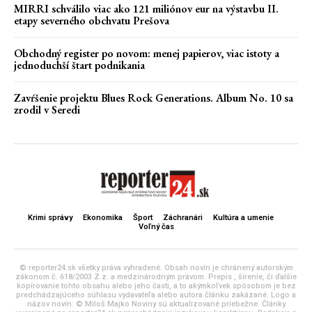
MIRRI schválilo viac ako 121 miliónov eur na výstavbu II.
etapy severného obchvatu Prešova
Obchodný register po novom: menej papierov, viac istoty a
jednoduchší štart podnikania
Zavŕšenie projektu Blues Rock Generations. Album No. 10 sa
zrodil v Seredi
Krimi správy
Ekonomika
Šport
Záchranári
Kultúra a umenie
Voľný čas
© reporter24.sk všetky práva vyhradené. Obsah novín je chránený autorským
zákonom č. 618/2003 Z.z. a medzinárodným právom. Prepis , šírenie, či ďalšie
kopírovanie tohto obsahu alebo jeho časti, a to akýmkoľvek spôsobom je bez
predchádzajúceho súhlasu vydavateľa alebo autora článku zakázané. Logo a
názov novín: © Miloš Majko Noviny sú aktualizované priebežne. Články