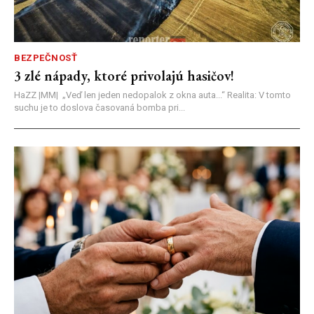
BEZPEČNOSŤ
3 zlé nápady, ktoré privolajú hasičov!
HaZZ |MM| ​„Veď len jeden nedopalok z okna auta...“ ​Realita: V tomto
suchu je to doslova časovaná bomba pri...