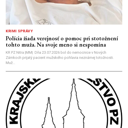
KRIMI SPRÁVY
Polícia žiada verejnosť o pomoc pri stotožnení
tohto muža. Na svoje meno si nespomína
KR PZ Nitra |MM| Dňa 23.07.2026 bol do nemocnice v Nových
Zámkoch prijatý pacient mužského pohlavia neznámej totožnosti.
Muž...