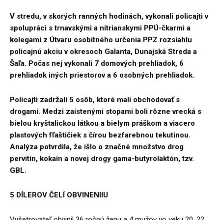
V stredu, v skorých ranných hodinách, vykonali policajti v
spolupráci s trnavskými a nitrianskymi PPÚ-čkarmi a
kolegami z Útvaru osobitného určenia PPZ rozsiahlu
policajnú akciu v okresoch Galanta, Dunajská Streda a
Šaľa. Počas nej vykonali 7 domových prehliadok, 6
prehliadok iných priestorov a 6 osobných prehliadok.
Policajti zadržali 5 osôb, ktoré mali obchodovať s
drogami. Medzi zaistenými stopami boli rôzne vrecká s
bielou kryštalickou látkou a bielym práškom a viacero
plastových fľaštičiek s čírou bezfarebnou tekutinou.
Analýza potvrdila, že išlo o značné množstvo drog
pervitín, kokaín a novej drogy gama-butyrolaktón, tzv.
GBL.
5 DÍLEROV ČELÍ OBVINENIIU
Vyšetrovateľ obvinil 36 ročnú ženu a 4 mužov vo veku 20, 22,