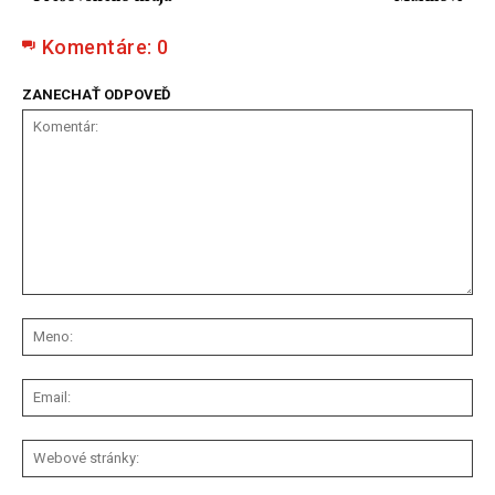
Komentáre:
0
ZANECHAŤ ODPOVEĎ
Komentár:
Me
Ema
We
str