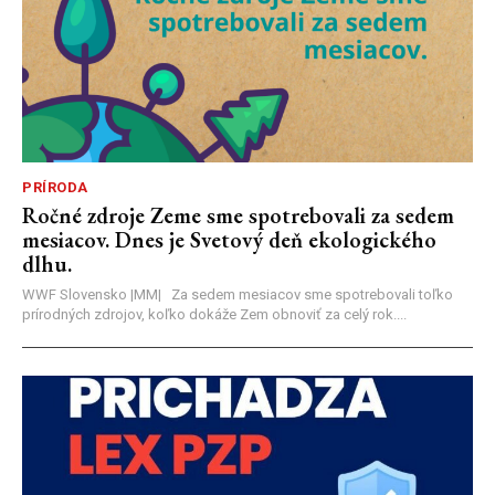
PRÍRODA
Ročné zdroje Zeme sme spotrebovali za sedem
mesiacov. Dnes je Svetový deň ekologického
dlhu.
WWF Slovensko |MM| Za sedem mesiacov sme spotrebovali toľko
prírodných zdrojov, koľko dokáže Zem obnoviť za celý rok....