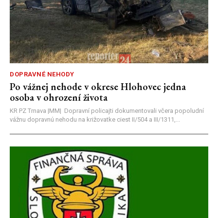
DOPRAVNÉ NEHODY
Po vážnej nehode v okrese Hlohovec jedna
osoba v ohrození života
KR PZ Trnava |MM| Dopravní policajti dokumentovali včera popoludní
vážnu dopravnú nehodu na križovatke ciest II/504 a III/1311,...