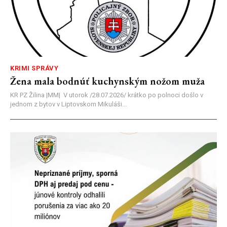
KRIMI SPRÁVY
Žena mala bodnúť kuchynským nožom muža
KR PZ Žilina |MM| V utorok /28.07.2026/ krátko po polnoci došlo v
jednom z bytov v Liptovskom Mikuláši...