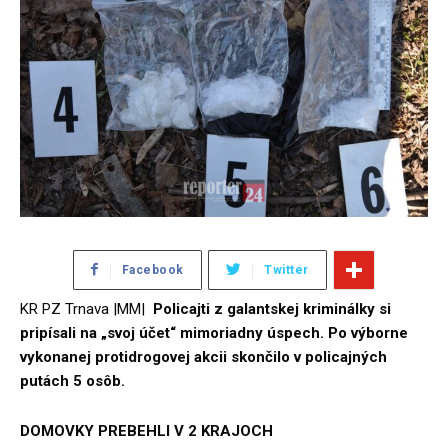
Facebook
Twitter
KR PZ Trnava |MM|
Policajti z galantskej kriminálky si
pripísali na „svoj účet“ mimoriadny úspech. Po výborne
vykonanej protidrogovej akcii skončilo v policajných
putách 5 osôb.
DOMOVKY PREBEHLI V 2 KRAJOCH