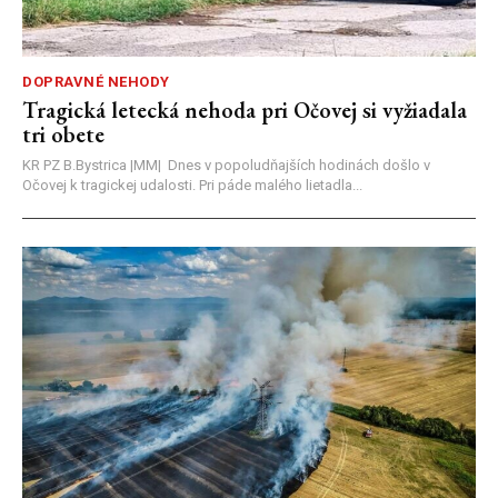
DOPRAVNÉ NEHODY
Tragická letecká nehoda pri Očovej si vyžiadala
tri obete
KR PZ B.Bystrica |MM| Dnes v popoludňajších hodinách došlo v
Očovej k tragickej udalosti. Pri páde malého lietadla...