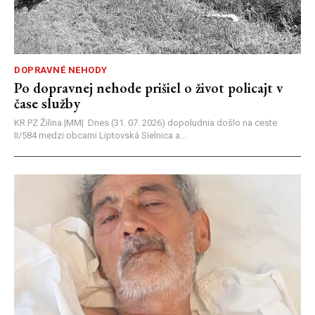
DOPRAVNÉ NEHODY
Po dopravnej nehode prišiel o život policajt v
čase služby
KR PZ Žilina |MM| Dnes (31. 07. 2026) dopoludnia došlo na ceste
II/584 medzi obcami Liptovská Sielnica a...