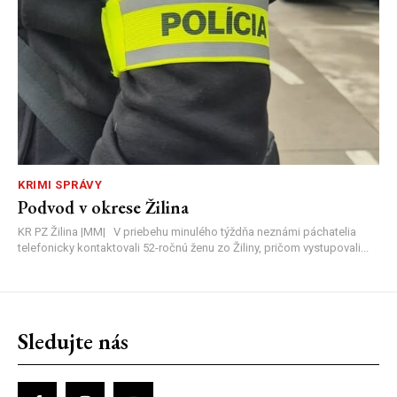
KRIMI SPRÁVY
Podvod v okrese Žilina
KR PZ Žilina |MM| V priebehu minulého týždňa neznámi páchatelia
telefonicky kontaktovali 52-ročnú ženu zo Žiliny, pričom vystupovali...
Sledujte nás