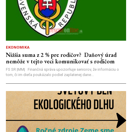
EKONOMIKA
Nižšia suma z 2 % pre rodičov? Daňový úrad
nemôže v tejto veci komunikovať s rodičom
FS SR |MM| Finančná správa upozorňuje seniorov, že informáciu o
tom, či im dieťa poukázalo podiel zaplatenej dane...