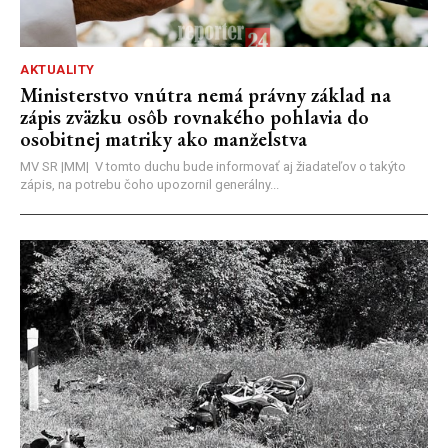
AKTUALITY
Ministerstvo vnútra nemá právny základ na
zápis zväzku osôb rovnakého pohlavia do
osobitnej matriky ako manželstva
MV SR |MM| V tomto duchu bude informovať aj žiadateľov o takýto
zápis, na potrebu čoho upozornil generálny...