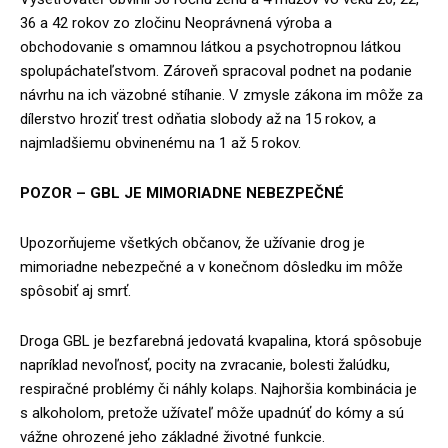
36 a 42 rokov zo zločinu Neoprávnená výroba a
obchodovanie s omamnou látkou a psychotropnou látkou
spolupáchateľstvom. Zároveň spracoval podnet na podanie
návrhu na ich väzobné stíhanie. V zmysle zákona im môže za
dílerstvo hroziť trest odňatia slobody až na 15 rokov, a
najmladšiemu obvinenému na 1 až 5 rokov.
POZOR – GBL JE MIMORIADNE NEBEZPEČNÉ
Upozorňujeme všetkých občanov, že užívanie drog je
mimoriadne nebezpečné a v konečnom dôsledku im môže
spôsobiť aj smrť.
Droga GBL je bezfarebná jedovatá kvapalina, ktorá spôsobuje
napríklad nevoľnosť, pocity na zvracanie, bolesti žalúdku,
respiračné problémy či náhly kolaps. Najhoršia kombinácia je
s alkoholom, pretože užívateľ môže upadnúť do kómy a sú
vážne ohrozené jeho základné životné funkcie.