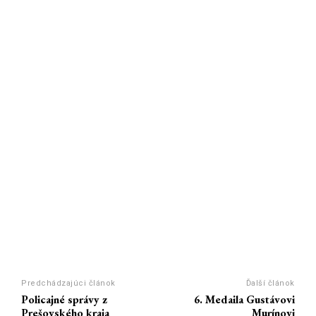
Predchádzajúci článok
Ďalší článok
Policajné správy z
6. Medaila Gustávovi
Prešovského kraja
Murínovi