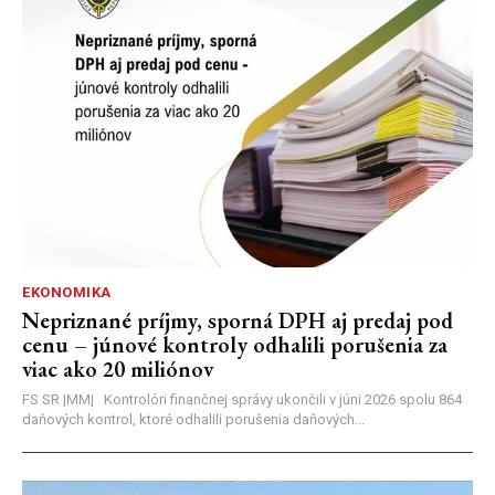
EKONOMIKA
Nepriznané príjmy, sporná DPH aj predaj pod
cenu – júnové kontroly odhalili porušenia za
viac ako 20 miliónov
FS SR |MM| Kontrolóri finančnej správy ukončili v júni 2026 spolu 864
daňových kontrol, ktoré odhalili porušenia daňových...