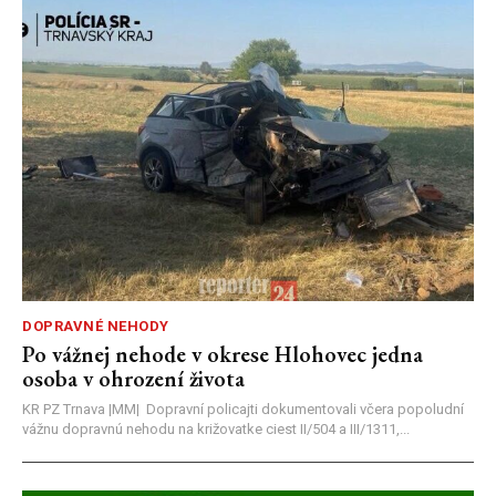
DOPRAVNÉ NEHODY
Po vážnej nehode v okrese Hlohovec jedna
osoba v ohrození života
KR PZ Trnava |MM| Dopravní policajti dokumentovali včera popoludní
vážnu dopravnú nehodu na križovatke ciest II/504 a III/1311,...