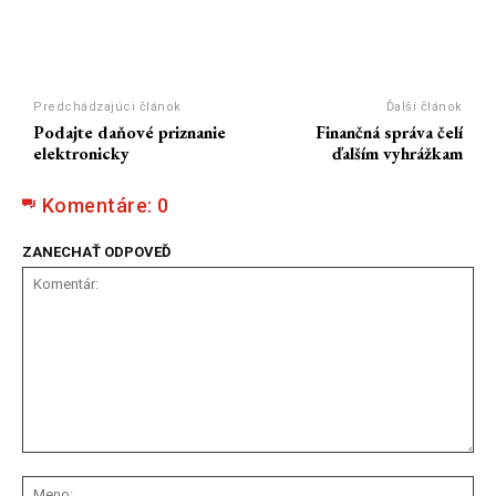
Predchádzajúci článok
Ďalší článok
Podajte daňové priznanie
Finančná správa čelí
elektronicky
ďalším vyhrážkam
Komentáre:
0
ZANECHAŤ ODPOVEĎ
Komentár:
Me