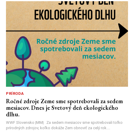
PRÍRODA
Ročné zdroje Zeme sme spotrebovali za sedem
mesiacov. Dnes je Svetový deň ekologického
dlhu.
WWF Slovensko |MM| Za sedem mesiacov sme spotrebovali toľko
prírodných zdrojov, koľko dokáže Zem obnoviť za celý rok....