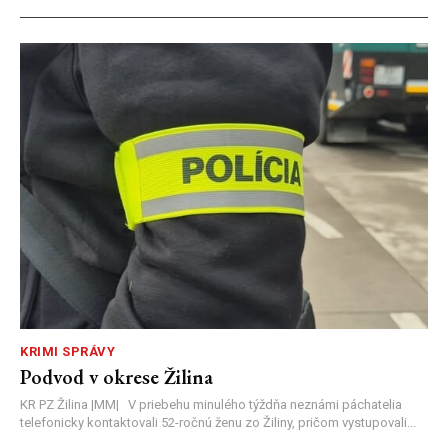
KRIMI SPRÁVY
Podvod v okrese Žilina
KR PZ Žilina |MM| V priebehu minulého týždňa neznámi páchatelia
telefonicky kontaktovali 52-ročnú ženu zo Žiliny, pričom vystupovali...