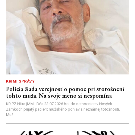
KRIMI SPRÁVY
Polícia žiada verejnosť o pomoc pri stotožnení
tohto muža. Na svoje meno si nespomína
KR PZ Nitra |MM| Dňa 23.07.2026 bol do nemocnice v Nových
Zámkoch prijatý pacient mužského pohlavia neznámej totožnosti.
Muž...