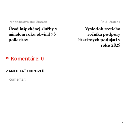
Predchádzajúci článok
Ďalší článok
Úrad inšpekčnej služby v
Výsledok tretieho
minulom roku obvinil 73
ročníka podpory
policajtov
literárnych podujatí v
roku 2025
Komentáre:
0
ZANECHAŤ ODPOVEĎ
Komentár: