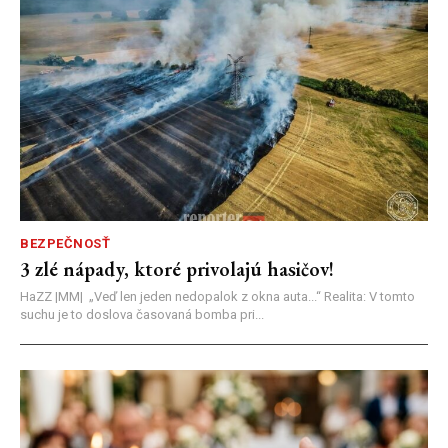
BEZPEČNOSŤ
3 zlé nápady, ktoré privolajú hasičov!
HaZZ |MM| ​„Veď len jeden nedopalok z okna auta...“ ​Realita: V tomto
suchu je to doslova časovaná bomba pri...