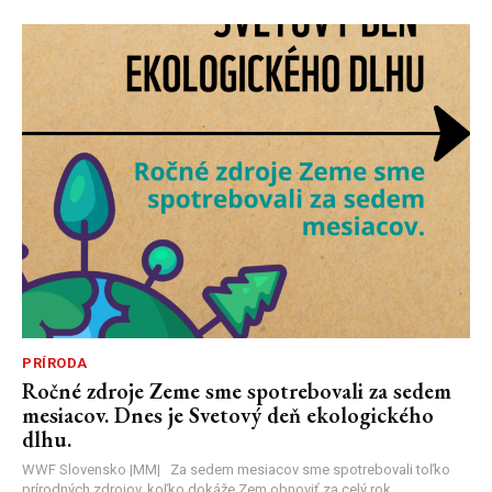
PRÍRODA
Ročné zdroje Zeme sme spotrebovali za sedem
mesiacov. Dnes je Svetový deň ekologického
dlhu.
WWF Slovensko |MM| Za sedem mesiacov sme spotrebovali toľko
prírodných zdrojov, koľko dokáže Zem obnoviť za celý rok....