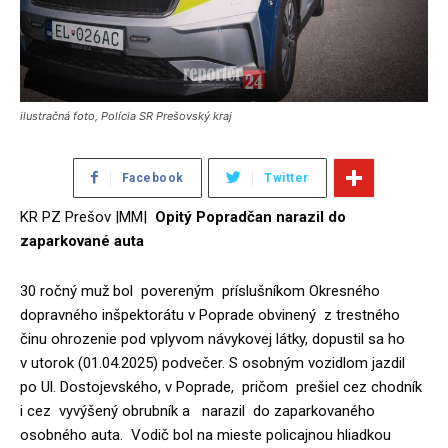
ilustračná foto, Polícia SR Prešovský kraj
Facebook
Twitter
KR PZ Prešov |MM|
Opitý Popradčan narazil do
zaparkované auta
30 ročný muž bol povereným príslušníkom Okresného
dopravného inšpektorátu v Poprade obvinený z trestného
činu ohrozenie pod vplyvom návykovej látky, dopustil sa ho
v utorok (01.04.2025) podvečer. S osobným vozidlom jazdil
po Ul. Dostojevského, v Poprade, pričom prešiel cez chodník
i cez vyvýšený obrubník a narazil do zaparkovaného
osobného auta. Vodič bol na mieste policajnou hliadkou