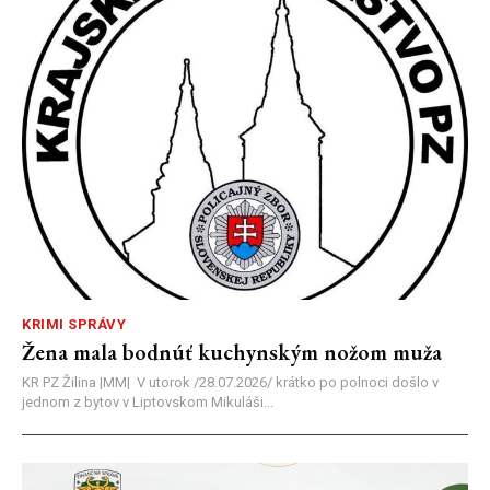
KRIMI SPRÁVY
Žena mala bodnúť kuchynským nožom muža
KR PZ Žilina |MM| V utorok /28.07.2026/ krátko po polnoci došlo v
jednom z bytov v Liptovskom Mikuláši...