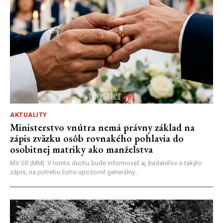
AKTUALITY
Ministerstvo vnútra nemá právny základ na
zápis zväzku osôb rovnakého pohlavia do
osobitnej matriky ako manželstva
MV SR |MM| V tomto duchu bude informovať aj žiadateľov o takýto
zápis, na potrebu čoho upozornil generálny...