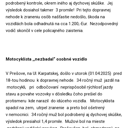
podrobený kontrole, okrem iného aj dychovej skúške. Jej
výsledok dosiahol takmer 3 promile! Pri tejto dopravnej
nehode k zraneniu osôb našťastie nedošlo, škoda na
vozidlách bola odhadnutá na cca 1.200,-Eur. Nezodpovedný
vodič skončil v cele policajného zaistenia.
Motocyklista ,,nezbadal“ osobné vozidlo
V Prešove, na Ul. Karpatskej, došlo v utorok (01.04.2025) pred
18-tou hodinou k dopravnej nehode. 34 ročný muž jazdil na
motocykli, pri odbočovaní neprispôsobil rýchlosť jazdy
stavu a povahe vozovky v dôsledku čoho prešiel do
protismeru kde narazil do idúceho vozidla. Motocyklista
spadol na zem, utrpel zranenie a preto bol ošetrený
v nemocnici. 34 ročný muž bol podrobený aj dychovej skúške,
výsledok presiahol 1,4 promile. Mužovi bol na mieste