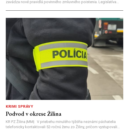
zavádza nové pravidlá povinného zmluvného poistenia. Legislatíva...
KRIMI SPRÁVY
Podvod v okrese Žilina
KR PZ Žilina |MM| V priebehu minulého týždňa neznámi páchatelia
telefonicky kontaktovali 52-ročnú ženu zo Žiliny, pričom vystupovali...