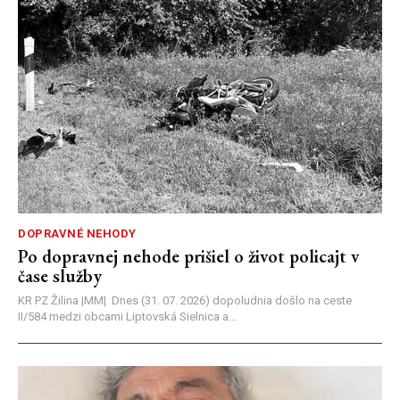
DOPRAVNÉ NEHODY
Po dopravnej nehode prišiel o život policajt v
čase služby
KR PZ Žilina |MM| Dnes (31. 07. 2026) dopoludnia došlo na ceste
II/584 medzi obcami Liptovská Sielnica a...