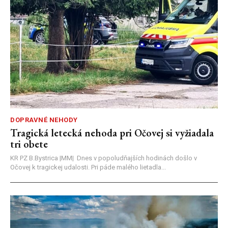
DOPRAVNÉ NEHODY
Tragická letecká nehoda pri Očovej si vyžiadala
tri obete
KR PZ B.Bystrica |MM| Dnes v popoludňajších hodinách došlo v
Očovej k tragickej udalosti. Pri páde malého lietadla...