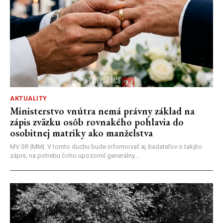
AKTUALITY
Ministerstvo vnútra nemá právny základ na
zápis zväzku osôb rovnakého pohlavia do
osobitnej matriky ako manželstva
MV SR |MM| V tomto duchu bude informovať aj žiadateľov o takýto
zápis, na potrebu čoho upozornil generálny...