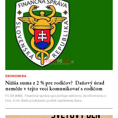
EKONOMIKA
Nižšia suma z 2 % pre rodičov? Daňový úrad
nemôže v tejto veci komunikovať s rodičom
FS SR |MM| Finančná správa upozorňuje seniorov, že informáciu o
tom, či im dieťa poukázalo podiel zaplatenej dane...