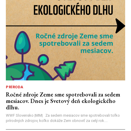
PRÍRODA
Ročné zdroje Zeme sme spotrebovali za sedem
mesiacov. Dnes je Svetový deň ekologického
dlhu.
WWF Slovensko |MM| Za sedem mesiacov sme spotrebovali toľko
prírodných zdrojov, koľko dokáže Zem obnoviť za celý rok....