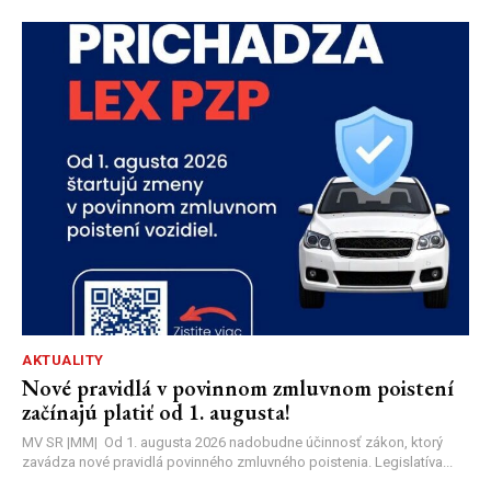
AKTUALITY
Nové pravidlá v povinnom zmluvnom poistení
začínajú platiť od 1. augusta!
MV SR |MM| Od 1. augusta 2026 nadobudne účinnosť zákon, ktorý
zavádza nové pravidlá povinného zmluvného poistenia. Legislatíva...