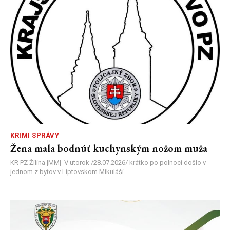
KRIMI SPRÁVY
Žena mala bodnúť kuchynským nožom muža
KR PZ Žilina |MM| V utorok /28.07.2026/ krátko po polnoci došlo v
jednom z bytov v Liptovskom Mikuláši...