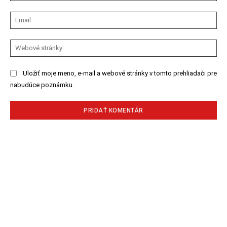
Ema
We
str
Uložiť moje meno, e-mail a webové stránky v tomto prehliadači pre
nabudúce poznámku.