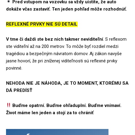
Pred vstupom na vozovku sa vždy uistite, že auto
dokáže včas zastaviť. Ten jeden pohľad môže rozhodnúť.
REFLEXNÉ PRVKY NIE SÚ DETAIL
V tme či daždi ste bez nich takmer neviditeľní
. S reflexom
ste viditeľní až na 200 metrov. To môže byť rozdiel medzi
tragédiou a bezpečným návratom domov. Aj zákon navyše
jasne hovorí, že pri zníženej viditeľnosti sú reflexné prvky
povinné.
NEHODA NIE JE NÁHODA, JE TO MOMENT, KTORÉMU SA
DÁ PREDÍSŤ
Buďme opatrní. Buďme ohľaduplní. Buďme vnímaví.
Život máme len jeden a stojí za to chrániť