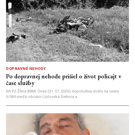
DOPRAVNÉ NEHODY
Po dopravnej nehode prišiel o život policajt v
čase služby
KR PZ Žilina |MM| Dnes (31. 07. 2026) dopoludnia došlo na ceste
II/584 medzi obcami Liptovská Sielnica a...