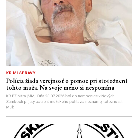
KRIMI SPRÁVY
Polícia žiada verejnosť o pomoc pri stotožnení
tohto muža. Na svoje meno si nespomína
KR PZ Nitra |MM| Dňa 23.07.2026 bol do nemocnice v Nových
Zámkoch prijatý pacient mužského pohlavia neznámej totožnosti.
Muž...