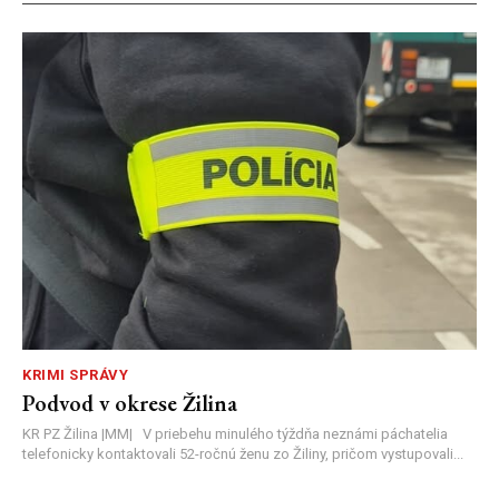
KRIMI SPRÁVY
Podvod v okrese Žilina
KR PZ Žilina |MM| V priebehu minulého týždňa neznámi páchatelia
telefonicky kontaktovali 52-ročnú ženu zo Žiliny, pričom vystupovali...