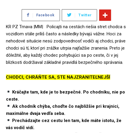
Facebook
Twitter
KR PZ Trnava |MM| Policajti na cestách riešia stret chodca s
vozidlom stále príliš často a následky bývajú vážne. Hoci za
nehodové situácie nesú zodpovednosť vodiči aj chodci, práve
chodci sú tí, ktorí pri zrážke utrpia najťažšie zranenia. Preto je
dôležité, aby každý chodec pohybujúci sa po ceste, či v jej
blízkosti dodržiaval základné pravidlá bezpečného správania.
CHODCI, CHRÁŇTE SA, STE NAJZRANITEĽNEJŠÍ
Kráčajte tam, kde je to bezpečné. Po chodníku, nie po
ceste.
Ak chodník chýba, choďte čo najbližšie pri krajnici,
maximálne dvaja vedľa seba.
Prechádzajte cez cestu len tam, kde máte istotu, že
vás vodič vidí.