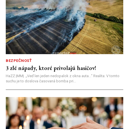
BEZPEČNOSŤ
3 zlé nápady, ktoré privolajú hasičov!
HaZZ |MM| ​„Veď len jeden nedopalok z okna auta...“ ​Realita: V tomto
suchu je to doslova časovaná bomba pri...