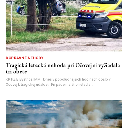
DOPRAVNÉ NEHODY
Tragická letecká nehoda pri Očovej si vyžiadala
tri obete
KR PZ B.Bystrica |MM| Dnes v popoludňajších hodinách došlo v
Očovej k tragickej udalosti. Pri páde malého lietadla...