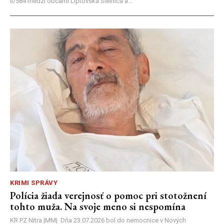
II/584 medzi obcami Liptovská Sielnica a...
KRIMI SPRÁVY
Polícia žiada verejnosť o pomoc pri stotožnení
tohto muža. Na svoje meno si nespomína
KR PZ Nitra |MM| Dňa 23.07.2026 bol do nemocnice v Nových