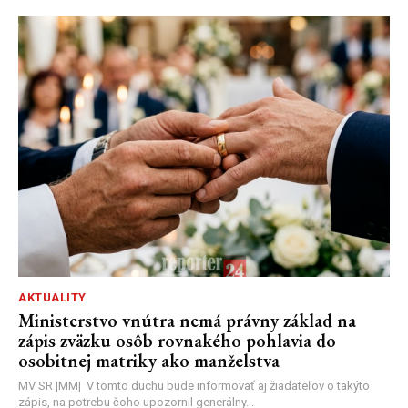
AKTUALITY
Ministerstvo vnútra nemá právny základ na
zápis zväzku osôb rovnakého pohlavia do
osobitnej matriky ako manželstva
MV SR |MM| V tomto duchu bude informovať aj žiadateľov o takýto
zápis, na potrebu čoho upozornil generálny...