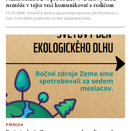
nemôže v tejto veci komunikovať s rodičom
FS SR |MM| Finančná správa upozorňuje seniorov, že informáciu o
tom, či im dieťa poukázalo podiel zaplatenej dane...
PRÍRODA