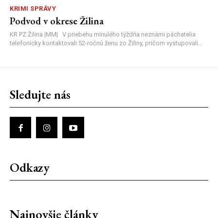
KRIMI SPRÁVY
Podvod v okrese Žilina
KR PZ Žilina |MM| V priebehu minulého týždňa neznámi páchatelia
telefonicky kontaktovali 52-ročnú ženu zo Žiliny, pričom vystupovali...
Sledujte nás
Odkazy
Najnovšie články