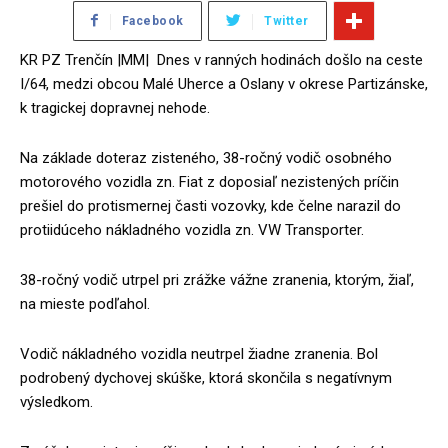
Facebook
Twitter
KR PZ Trenčín |MM| Dnes v ranných hodinách došlo na ceste
I/64, medzi obcou Malé Uherce a Oslany v okrese Partizánske,
k tragickej dopravnej nehode.
Na základe doteraz zisteného, 38-ročný vodič osobného
motorového vozidla zn. Fiat z doposiaľ nezistených príčin
prešiel do protismernej časti vozovky, kde čelne narazil do
protiidúceho nákladného vozidla zn. VW Transporter.
38-ročný vodič utrpel pri zrážke vážne zranenia, ktorým, žiaľ,
na mieste podľahol.
Vodič nákladného vozidla neutrpel žiadne zranenia. Bol
podrobený dychovej skúške, ktorá skončila s negatívnym
výsledkom.