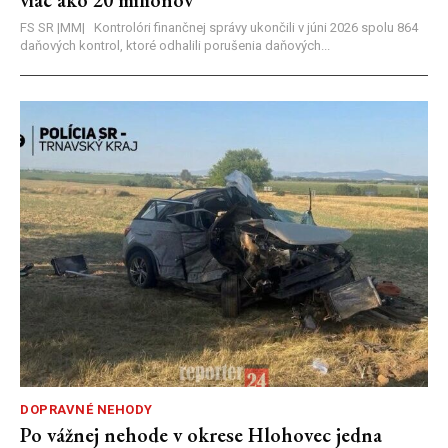
viac ako 20 miliónov
FS SR |MM| Kontrolóri finančnej správy ukončili v júni 2026 spolu 864
daňových kontrol, ktoré odhalili porušenia daňových...
DOPRAVNÉ NEHODY
Po vážnej nehode v okrese Hlohovec jedna