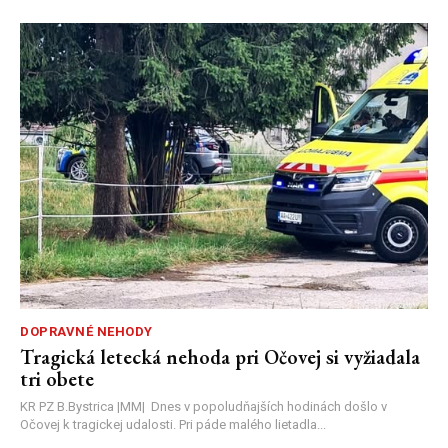
DOPRAVNÉ NEHODY
Tragická letecká nehoda pri Očovej si vyžiadala
tri obete
KR PZ B.Bystrica |MM| Dnes v popoludňajších hodinách došlo v
Očovej k tragickej udalosti. Pri páde malého lietadla...