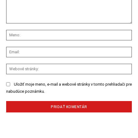
Komentár:
Me
Ema
We
str
Uložiť moje meno, e-mail a webové stránky v tomto prehliadači pre
nabudúce poznámku.