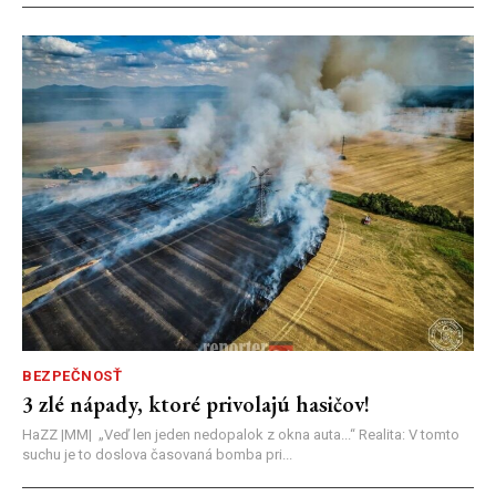
BEZPEČNOSŤ
3 zlé nápady, ktoré privolajú hasičov!
HaZZ |MM| ​„Veď len jeden nedopalok z okna auta...“ ​Realita: V tomto
suchu je to doslova časovaná bomba pri...