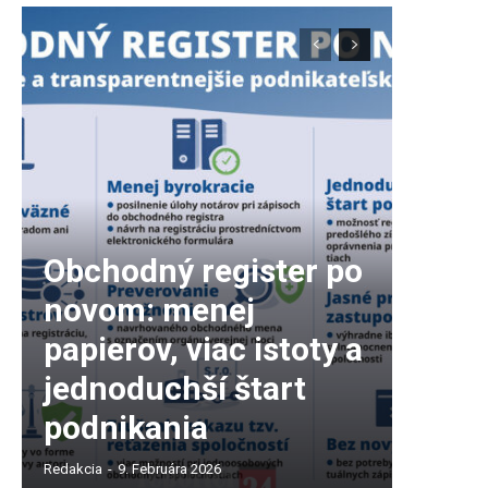
Obchodný register po
novom: menej
papierov, viac istoty a
jednoduchší štart
podnikania
Redakcia
-
9. Februára 2026