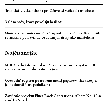
Tragická letecká nehoda pri Očovej si vyžiadala tri obete
3 zlé nápady, ktoré privolajú hasičov!
Ministerstvo vnútra nemá právny základ na zápis zväzku osôb
rovnakého pohlavia do osobitnej matriky ako manželstva
Najčítanejšie
MIRRI schválilo viac ako 121 miliónov eur na výstavbu II.
etapy severného obchvatu Prešova
Obchodný register po novom: menej papierov, viac istoty a
jednoduchší štart podnikania
Zavŕšenie projektu Blues Rock Generations. Album No. 10 sa
zrodil v Seredi