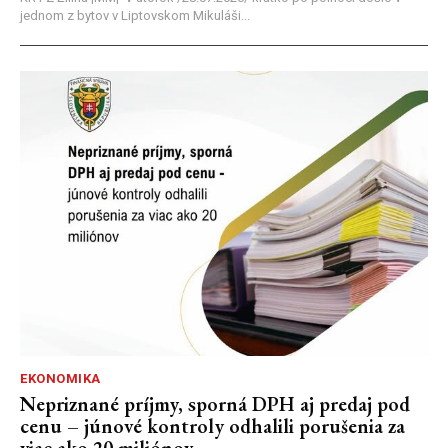
jednom z bytov v Liptovskom Mikuláši...
EKONOMIKA
Nepriznané príjmy, sporná DPH aj predaj pod
cenu – júnové kontroly odhalili porušenia za