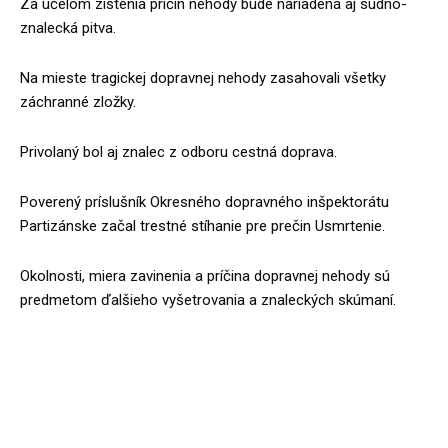
Za účelom zistenia príčin nehody bude nariadená aj súdno-
znalecká pitva.
Na mieste tragickej dopravnej nehody zasahovali všetky
záchranné zložky.
Privolaný bol aj znalec z odboru cestná doprava.
Poverený príslušník Okresného dopravného inšpektorátu
Partizánske začal trestné stíhanie pre prečin Usmrtenie.
Okolnosti, miera zavinenia a príčina dopravnej nehody sú
predmetom ďalšieho vyšetrovania a znaleckých skúmaní.