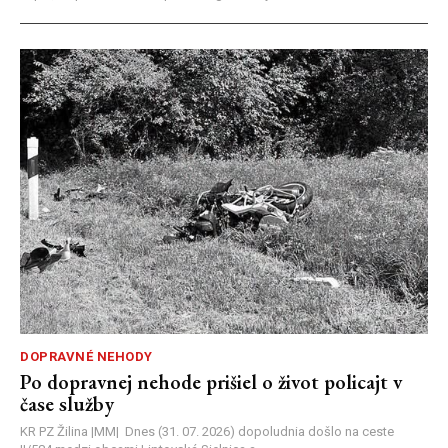
DOPRAVNÉ NEHODY
Po dopravnej nehode prišiel o život policajt v
čase služby
KR PZ Žilina |MM| Dnes (31. 07. 2026) dopoludnia došlo na ceste