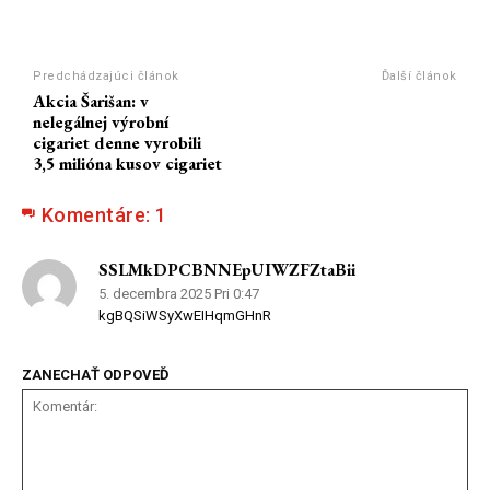
Predchádzajúci článok
Ďalší článok
Akcia Šarišan: v
nelegálnej výrobní
cigariet denne vyrobili
3,5 milióna kusov cigariet
Komentáre:
1
SSLMkDPCBNNEpUIWZFZtaBii
5. decembra 2025 Pri 0:47
kgBQSiWSyXwEIHqmGHnR
ZANECHAŤ ODPOVEĎ