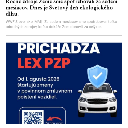
Ročné zdroje Zeme sme spotrebovali za sedem
mesiacov. Dnes je Svetový deň ekologického
dlhu.
WWF Slovensko |MM| Za sedem mesiacov sme spotrebovali toľko
prírodných zdrojov, koľko dokáže Zem obnoviť za celý rok....