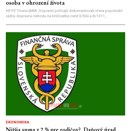
osoba v ohrození života
KR PZ Trnava |MM| Dopravní policajti dokumentovali včera popoludní
vážnu dopravnú nehodu na križovatke ciest II/504 a III/1311,...
EKONOMIKA
Nižšia suma z 2 % pre rodičov? Daňový úrad