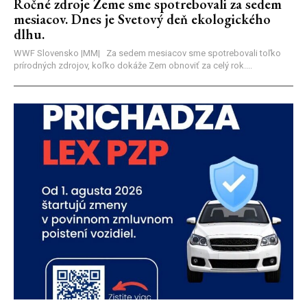
Ročné zdroje Zeme sme spotrebovali za sedem
mesiacov. Dnes je Svetový deň ekologického
dlhu.
WWF Slovensko |MM| Za sedem mesiacov sme spotrebovali toľko
prírodných zdrojov, koľko dokáže Zem obnoviť za celý rok....