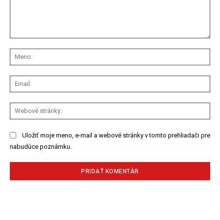
Komentár:
Me
Ema
We
str
Uložiť moje meno, e-mail a webové stránky v tomto prehliadači pre
nabudúce poznámku.