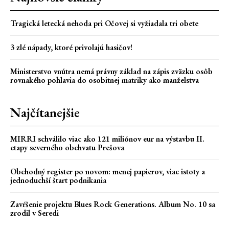
Tragická letecká nehoda pri Očovej si vyžiadala tri obete
3 zlé nápady, ktoré privolajú hasičov!
Ministerstvo vnútra nemá právny základ na zápis zväzku osôb
rovnakého pohlavia do osobitnej matriky ako manželstva
Najčítanejšie
MIRRI schválilo viac ako 121 miliónov eur na výstavbu II.
etapy severného obchvatu Prešova
Obchodný register po novom: menej papierov, viac istoty a
jednoduchší štart podnikania
Zavŕšenie projektu Blues Rock Generations. Album No. 10 sa
zrodil v Seredi