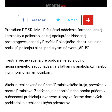
Facebook
Twitter
Prezídium PZ SR |MM| Príslušníci oddelenia farmaceutickej
kriminality a policajno-colnej spolupráce Národnej
protidrogovej jednotky Prezídia Policajného zboru, aktuálne
realizujú policajnú akciu pod krycím názvom „APUS“.
Trestná vec je vedená pre podozrenie zo zločinu
neoprávneného zaobchádzania s látkami s anabolickým alebo
iným hormonálnym účinkom.
Akcia je realizovaná na území Bratislavského kraja, prevažne v
meste Bratislava. Zadržaná je doposiaľ jedna osoba pričom v
súčasnosti prebiehajú invazívne úkony vo forme domových
prehliadok a prehliadok iných priestorov.