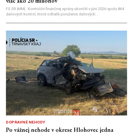
viac ako 20 miliónov
FS SR |MM| Kontrolóri finančnej správy ukončili v júni 2026 spolu 864
daňových kontrol, ktoré odhalili porušenia daňových...
DOPRAVNÉ NEHODY
Po vážnej nehode v okrese Hlohovec jedna