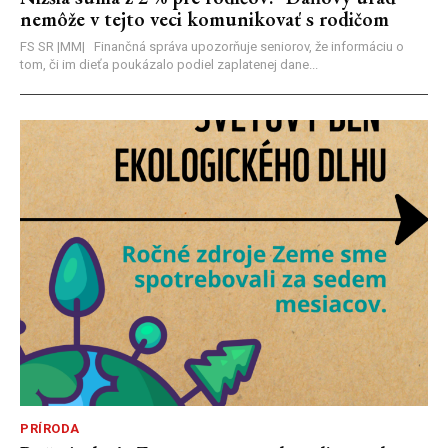
nemôže v tejto veci komunikovať s rodičom
FS SR |MM| Finančná správa upozorňuje seniorov, že informáciu o
tom, či im dieťa poukázalo podiel zaplatenej dane...
PRÍRODA