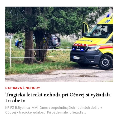
DOPRAVNÉ NEHODY
Tragická letecká nehoda pri Očovej si vyžiadala
tri obete
KR PZ B.Bystrica |MM| Dnes v popoludňajších hodinách došlo v
Očovej k tragickej udalosti. Pri páde malého lietadla...