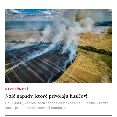
BEZPEČNOSŤ
3 zlé nápady, ktoré privolajú hasičov!
HaZZ |MM| ​„Veď len jeden nedopalok z okna auta...“ ​Realita: V tomto
suchu je to doslova časovaná bomba pri...