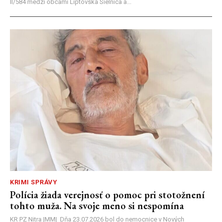
II/584 medzi obcami Liptovská Sielnica a...
KRIMI SPRÁVY
Polícia žiada verejnosť o pomoc pri stotožnení
tohto muža. Na svoje meno si nespomína
KR PZ Nitra |MM| Dňa 23.07.2026 bol do nemocnice v Nových