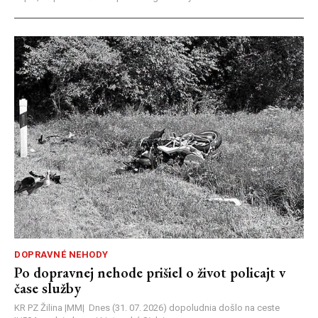
DOPRAVNÉ NEHODY
Po dopravnej nehode prišiel o život policajt v
čase služby
KR PZ Žilina |MM| Dnes (31. 07. 2026) dopoludnia došlo na ceste