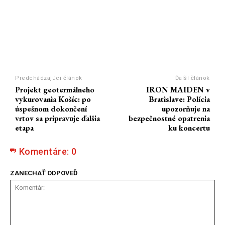
Predchádzajúci článok
Ďalší článok
Projekt geotermálneho
IRON MAIDEN v
vykurovania Košíc: po
Bratislave: Polícia
úspešnom dokončení
upozorňuje na
vrtov sa pripravuje ďalšia
bezpečnostné opatrenia
etapa
ku koncertu
Komentáre:
0
ZANECHAŤ ODPOVEĎ