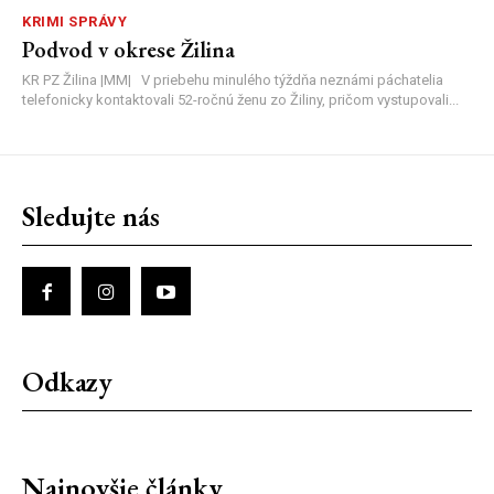
KRIMI SPRÁVY
Podvod v okrese Žilina
KR PZ Žilina |MM| V priebehu minulého týždňa neznámi páchatelia
telefonicky kontaktovali 52-ročnú ženu zo Žiliny, pričom vystupovali...
Sledujte nás
Odkazy
Najnovšie články