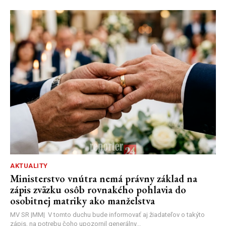
AKTUALITY
Ministerstvo vnútra nemá právny základ na
zápis zväzku osôb rovnakého pohlavia do
osobitnej matriky ako manželstva
MV SR |MM| V tomto duchu bude informovať aj žiadateľov o takýto
zápis, na potrebu čoho upozornil generálny...