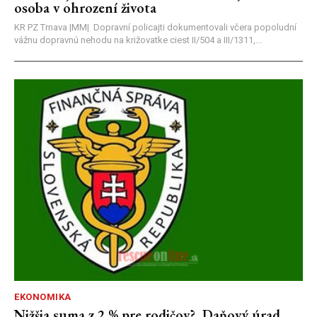
osoba v ohrození života
KR PZ Trnava |MM| Dopravní policajti dokumentovali včera popoludní
vážnu dopravnú nehodu na križovatke ciest II/504 a III/1311,...
EKONOMIKA
Nižšia suma z 2 % pre rodičov? Daňový úrad