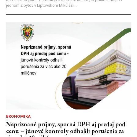
jednom z bytov v Liptovskom Mikuláši...
EKONOMIKA
Nepriznané príjmy, sporná DPH aj predaj pod
cenu – júnové kontroly odhalili porušenia za