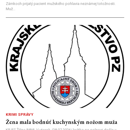
Zámkoch prijatý pacient mužského pohlavia neznámej totožnosti.
Muž...
KRIMI SPRÁVY
Žena mala bodnúť kuchynským nožom muža
KR PZ Žilina |MM| V utorok /28.07.2026/ krátko po polnoci došlo v