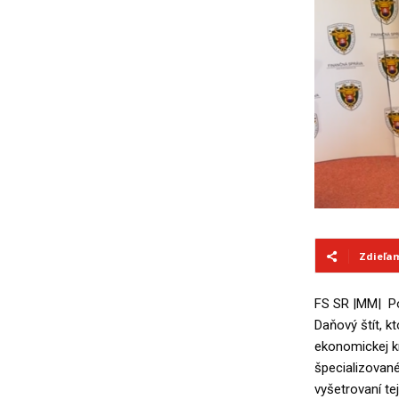
Zdieľa
FS SR |MM| Po
Daňový štít, k
ekonomickej k
špecializovan
vyšetrovaní tej