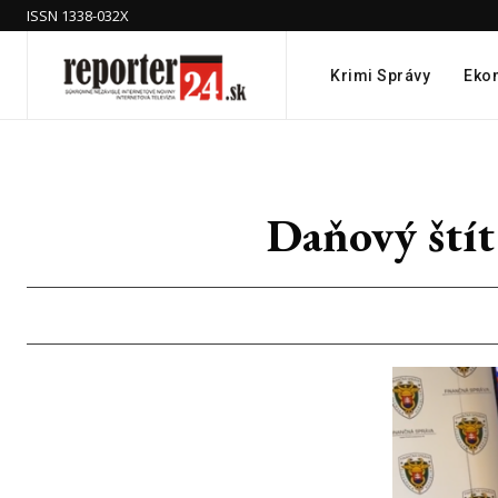
ISSN 1338-032X
Krimi Správy
Eko
Daňový štít