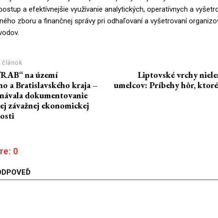
ostup a efektívnejšie využívanie analytických, operatívnych a vyšetr
jného zboru a finančnej správy pri odhaľovaní a vyšetrovaní organiz
vodov.
 článok
TRAB“ na území
Liptovské vrchy niel
o a Bratislavského kraja –
umelcov: Príbehy hôr, ktoré 
onávala dokumentovanie
ej závažnej ekonomickej
osti
re:
0
ODPOVEĎ