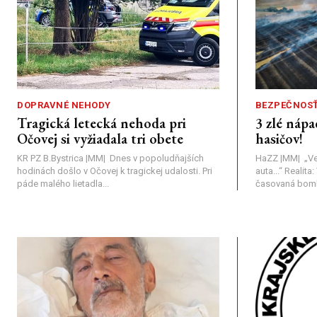
DOPRAVNÉ NEHODY
BEZPEČNOS
Tragická letecká nehoda pri
3 zlé nápa
Očovej si vyžiadala tri obete
hasičov!
KR PZ B.Bystrica |MM| Dnes v popoludňajších
HaZZ |MM| ​„Ve
hodinách došlo v Očovej k tragickej udalosti. Pri
auta...“ ​Realit
páde malého lietadla...
časovaná bomba