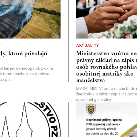
Ť
AKTUALITY
dy, ktoré privolajú
Ministerstvo vnútra n
právny základ na zápis 
osôb rovnakého pohlav
ď len jeden nedopalok z okna
osobitnej matriky ako
a: V tomto suchu je to doslova
manželstva
 pri...
MV SR |MM| V tomto duchu bude i
žiadateľov o takýto zápis, na pot
upozornil generálny...