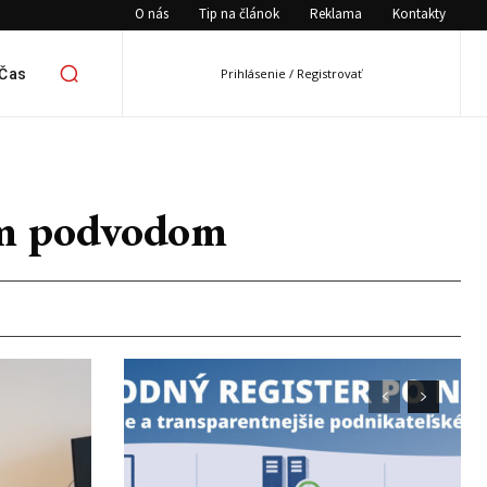
O nás
Tip na článok
Reklama
Kontakty
 Čas
Prihlásenie / Registrovať
vým podvodom