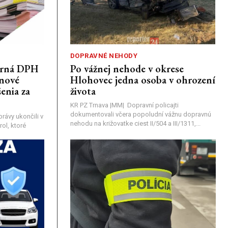
DOPRAVNÉ NEHODY
porná DPH
Po vážnej nehode v okrese
únové
Hlohovec jedna osoba v ohrození
enia za
života
KR PZ Trnava |MM| Dopravní policajti
dokumentovali včera popoludní vážnu dopravnú
rávy ukončili v
nehodu na križovatke ciest II/504 a III/1311,...
ol, ktoré