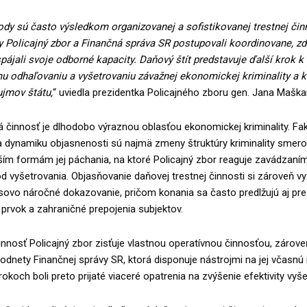
y sú často výsledkom organizovanej a sofistikovanej trestnej činn
y Policajný zbor a Finančná správa SR postupovali koordinovane, zdi
pájali svoje odborné kapacity. Daňový štít predstavuje ďalší krok k
mu odhaľovaniu a vyšetrovaniu závažnej ekonomickej kriminality a 
ujmov štátu,
“ uviedla prezidentka Policajného zboru gen. Jana Maška
 činnosť je dlhodobo výraznou oblasťou ekonomickej kriminality. Fa
na dynamiku objasnenosti sú najmä zmeny štruktúry kriminality smer
ším formám jej páchania, na ktoré Policajný zbor reaguje zavádzaní
 vyšetrovania. Objasňovanie daňovej trestnej činnosti si zároveň v
sovo náročné dokazovanie, pričom konania sa často predlžujú aj pre
prvok a zahraničné prepojenia subjektov.
innosť Policajný zbor zisťuje vlastnou operatívnou činnosťou, zárove
podnety Finančnej správy SR, ktorá disponuje nástrojmi na jej včasnú i
okoch boli preto prijaté viaceré opatrenia na zvýšenie efektivity vyše