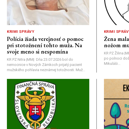
KRIMI SPRÁVY
KRIMI SPRÁV
Polícia žiada verejnosť o pomoc
Žena mal
pri stotožnení tohto muža. Na
nožom mu
svoje meno si nespomína
KR PZ Žilina |
po polnoci doš
KR PZ Nitra |MM| Dňa 23.07.2026 bol do
Mikuláši...
nemocnice v Nových Zámkoch prijatý pacient
mužského pohlavia neznámej totožnosti. Muž...