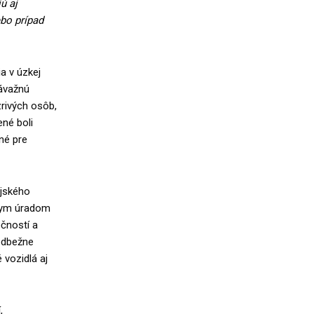
ú aj
ebo prípad
ia v úzkej
ávažnú
rivých osôb,
né boli
né pre
ajského
álnym úradom
čností a
redbežne
 vozidlá aj
,