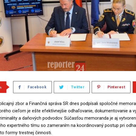
m
Facebook
Twitter
Pinterest
licajný zbor a Finančná správa SR dnes podpísali spoločné memo
torého cieľom je ešte efektívnejšie odhaľovanie, dokumentovanie a v
riminality a daňových podvodov. Súčasťou memoranda je aj vytvoren
ého expertného tímu so zameraním na koordinovaný postup pri odha
to formy trestnej činnosti.