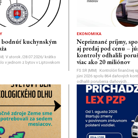
Y
EKONOMIKA
a bodnúť kuchynským
Nepriznané príjmy, s
ža
aj predaj pod cenu – j
kontroly odhalili poruš
MM| V utorok /28.07.2026/ krátko
viac ako 20 miliónov
lo v jednom z bytov v Liptovskom
FS SR |MM| Kontrolóri finančnej sp
júni 2026 spolu 864 daňových kontr
odhalili porušenia daňových...