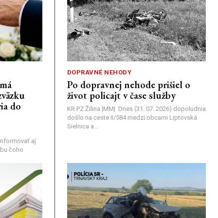
DOPRAVNÉ NEHODY
emá
Po dopravnej nehode prišiel o
zväzku
život policajt v čase služby
ia do
KR PZ Žilina |MM| Dnes (31. 07. 2026) dopoludnia
došlo na ceste II/584 medzi obcami Liptovská
Sielnica a...
nformovať aj
rebu čoho