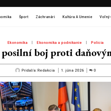
nomika
Šport
Záchranári
Kultúra A Umenie
Voľný
Ekonomika
Ekonomika a podnikanie
Polícia
 posilní boj proti daňo
Pridal/a:
Redakcia
1. júna 2026
0