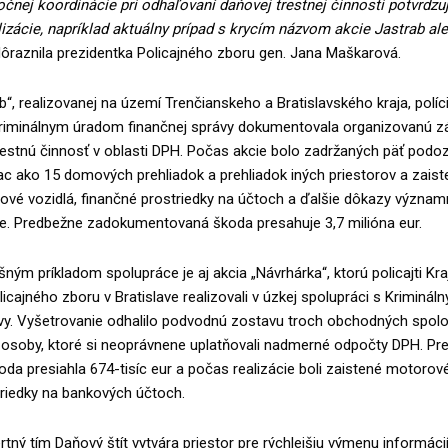
nej koordinácie pri odhaľovaní daňovej trestnej činnosti potvrdzuj
izácie, napríklad aktuálny prípad s krycím názvom akcie Jastrab al
dôraznila prezidentka Policajného zboru gen. Jana Maškarová.
ab“, realizovanej na území Trenčianskeho a Bratislavského kraja, políc
Kriminálnym úradom finančnej správy dokumentovala organizovanú z
estnú činnosť v oblasti DPH. Počas akcie bolo zadržaných päť podoz
c ako 15 domových prehliadok a prehliadok iných priestorov a zaiste
ové vozidlá, finančné prostriedky na účtoch a ďalšie dôkazy význam
ie. Predbežne zadokumentovaná škoda presahuje 3,7 milióna eur.
ým príkladom spolupráce je aj akcia „Návrhárka“, ktorú policajti Kr
olicajného zboru v Bratislave realizovali v úzkej spolupráci s Krimin
ávy. Vyšetrovanie odhalilo podvodnú zostavu troch obchodných spolo
j osoby, ktoré si neoprávnene uplatňovali nadmerné odpočty DPH. P
a presiahla 674-tisíc eur a počas realizácie boli zaistené motorové
triedky na bankových účtoch.
tný tím Daňový štít vytvára priestor pre rýchlejšiu výmenu informácií