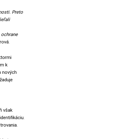
osti. Preto
eľali
k ochrane
rová.
ktormi
om k
m nových
yžaduje
ň však
dentifikáciu.
trovania.