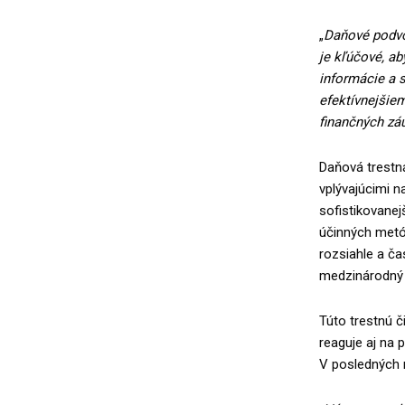
„
Daňové podvod
je kľúčové, ab
informácie a s
efektívnejšie
finančných zá
Daňová trestná
vplývajúcimi 
sofistikovanej
účinných metód
rozsiahle a ča
medzinárodný 
Túto trestnú č
reaguje aj na 
V posledných r