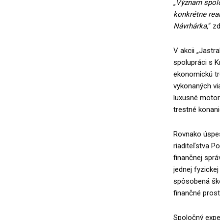
„
Význam spoloč
konkrétne real
Návrhárka,
“ z
V akcii „Jastr
spolupráci s 
ekonomickú tr
vykonaných via
luxusné motor
trestné konan
Rovnako úspešn
riaditeľstva P
finančnej spr
jednej fyzicke
spôsobená škod
finančné pros
Spoločný exper