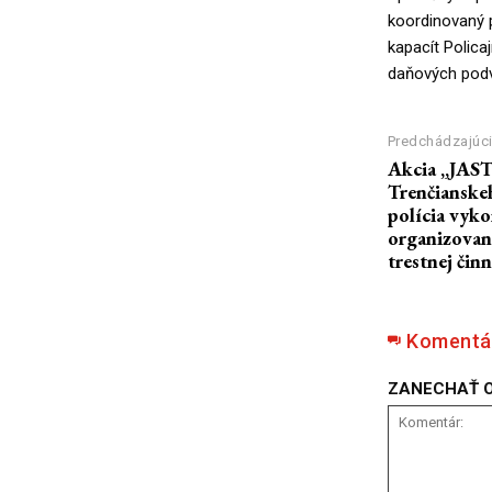
koordinovaný p
kapacít Polica
daňových pod
Predchádzajúci
Akcia „JAS
Trenčianskeh
polícia vyk
organizovan
trestnej činn
Komentá
ZANECHAŤ 