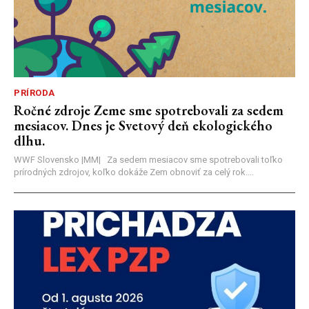
PRÍRODA
Ročné zdroje Zeme sme spotrebovali za sedem
mesiacov. Dnes je Svetový deň ekologického
dlhu.
WWF Slovensko |MM| Za sedem mesiacov sme spotrebovali toľko
prírodných zdrojov, koľko dokáže Zem obnoviť za celý rok....