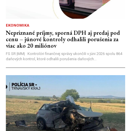
EKONOMIKA
Nepriznané príjmy, sporná DPH aj predaj pod
cenu – júnové kontroly odhalili porušenia za
viac ako 20 miliónov
FS SR |MM| Kontrolóri finančnej správy ukončili v júni 2026 spolu 864
daňových kontrol, ktoré odhalili porušenia daňových...