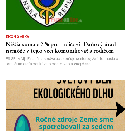
EKONOMIKA
Nižšia suma z 2 % pre rodičov? Daňový úrad
nemôže v tejto veci komunikovať s rodičom
FS SR |MM| Finančná správa upozorňuje seniorov, že informáciu o
tom, či im dieťa poukázalo podiel zaplatenej dane...