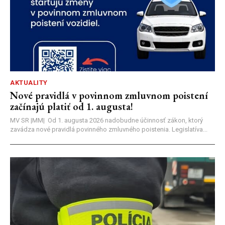
AKTUALITY
Nové pravidlá v povinnom zmluvnom poistení
začínajú platiť od 1. augusta!
MV SR |MM| Od 1. augusta 2026 nadobudne účinnosť zákon, ktorý
zavádza nové pravidlá povinného zmluvného poistenia. Legislatíva...