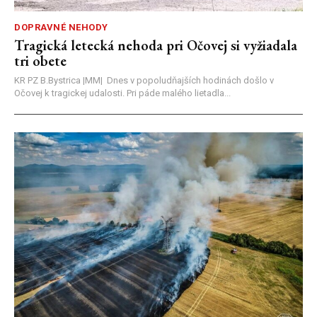
DOPRAVNÉ NEHODY
Tragická letecká nehoda pri Očovej si vyžiadala
tri obete
KR PZ B.Bystrica |MM| Dnes v popoludňajších hodinách došlo v
Očovej k tragickej udalosti. Pri páde malého lietadla...