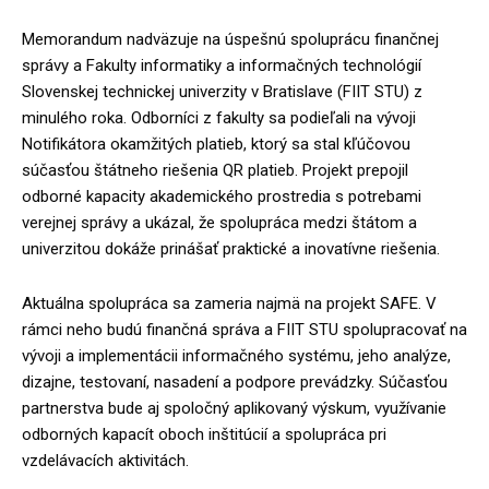
Memorandum nadväzuje na úspešnú spoluprácu finančnej
správy a Fakulty informatiky a informačných technológií
Slovenskej technickej univerzity v Bratislave (FIIT STU) z
minulého roka. Odborníci z fakulty sa podieľali na vývoji
Notifikátora okamžitých platieb, ktorý sa stal kľúčovou
súčasťou štátneho riešenia QR platieb. Projekt prepojil
odborné kapacity akademického prostredia s potrebami
verejnej správy a ukázal, že spolupráca medzi štátom a
univerzitou dokáže prinášať praktické a inovatívne riešenia.
Aktuálna spolupráca sa zameria najmä na projekt SAFE. V
rámci neho budú finančná správa a FIIT STU spolupracovať na
vývoji a implementácii informačného systému, jeho analýze,
dizajne, testovaní, nasadení a podpore prevádzky. Súčasťou
partnerstva bude aj spoločný aplikovaný výskum, využívanie
odborných kapacít oboch inštitúcií a spolupráca pri
vzdelávacích aktivitách.