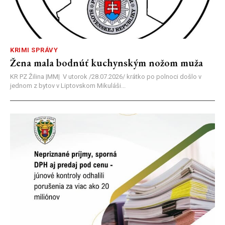
KRIMI SPRÁVY
Žena mala bodnúť kuchynským nožom muža
KR PZ Žilina |MM| V utorok /28.07.2026/ krátko po polnoci došlo v
jednom z bytov v Liptovskom Mikuláši...