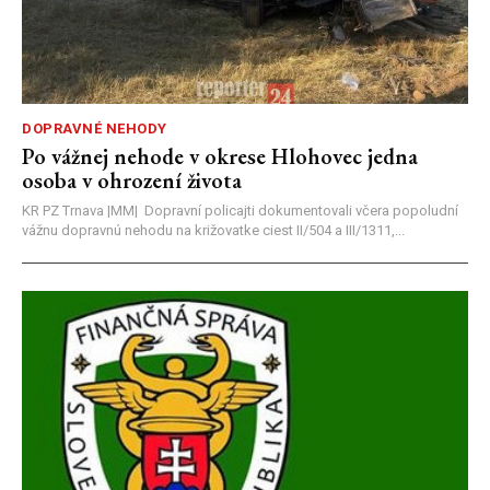
DOPRAVNÉ NEHODY
Po vážnej nehode v okrese Hlohovec jedna
osoba v ohrození života
KR PZ Trnava |MM| Dopravní policajti dokumentovali včera popoludní
vážnu dopravnú nehodu na križovatke ciest II/504 a III/1311,...