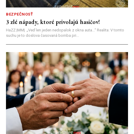
BEZPEČNOSŤ
3 zlé nápady, ktoré privolajú hasičov!
HaZZ |MM| ​„Veď len jeden nedopalok z okna auta...“ ​Realita: V tomto
suchu je to doslova časovaná bomba pri...