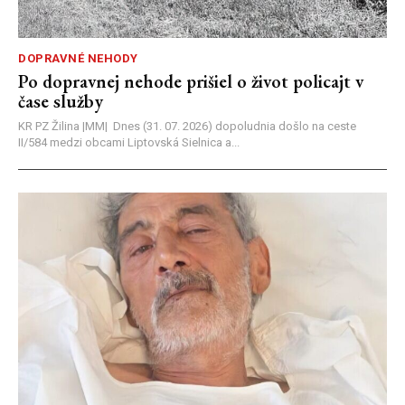
DOPRAVNÉ NEHODY
Po dopravnej nehode prišiel o život policajt v
čase služby
KR PZ Žilina |MM| Dnes (31. 07. 2026) dopoludnia došlo na ceste
II/584 medzi obcami Liptovská Sielnica a...