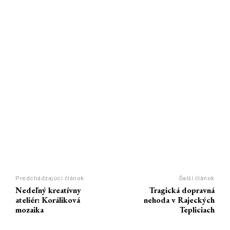
Predchádzajúci článok
Ďalší článok
Nedeľný kreatívny
Tragická dopravná
ateliér: Koráliková
nehoda v Rajeckých
mozaika
Tepliciach