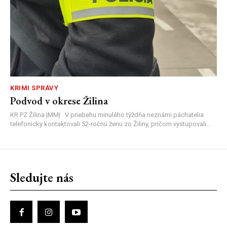
KRIMI SPRÁVY
Podvod v okrese Žilina
KR PZ Žilina |MM| V priebehu minulého týždňa neznámi páchatelia
telefonicky kontaktovali 52-ročnú ženu zo Žiliny, pričom vystupovali...
Sledujte nás