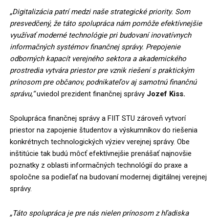
„Digitalizácia patrí medzi naše strategické priority. Som
presvedčený, že táto spolupráca nám pomôže efektívnejšie
využívať moderné technológie pri budovaní inovatívnych
informačných systémov finančnej správy. Prepojenie
odborných kapacít verejného sektora a akademického
prostredia vytvára priestor pre vznik riešení s praktickým
prínosom pre občanov, podnikateľov aj samotnú finančnú
správu,“
uviedol prezident finančnej správy
Jozef Kiss.
Spolupráca finančnej správy a FIIT STU zároveň vytvorí
priestor na zapojenie študentov a výskumníkov do riešenia
konkrétnych technologických výziev verejnej správy. Obe
inštitúcie tak budú môcť efektívnejšie prenášať najnovšie
poznatky z oblasti informačných technológií do praxe a
spoločne sa podieľať na budovaní modernej digitálnej verejnej
správy.
„Táto spolupráca je pre nás nielen prínosom z hľadiska