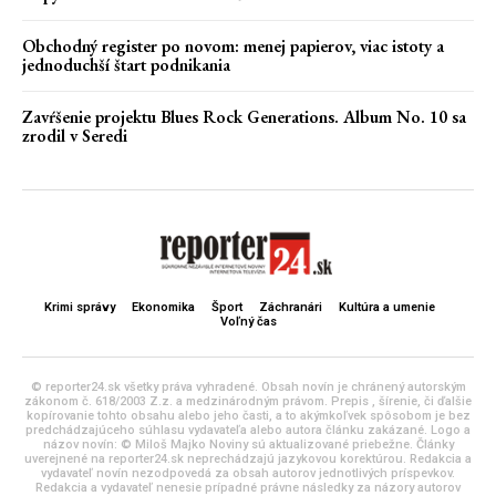
Obchodný register po novom: menej papierov, viac istoty a
jednoduchší štart podnikania
Zavŕšenie projektu Blues Rock Generations. Album No. 10 sa
zrodil v Seredi
Krimi správy
Ekonomika
Šport
Záchranári
Kultúra a umenie
Voľný čas
© reporter24.sk všetky práva vyhradené. Obsah novín je chránený autorským
zákonom č. 618/2003 Z.z. a medzinárodným právom. Prepis , šírenie, či ďalšie
kopírovanie tohto obsahu alebo jeho časti, a to akýmkoľvek spôsobom je bez
predchádzajúceho súhlasu vydavateľa alebo autora článku zakázané. Logo a
názov novín: © Miloš Majko Noviny sú aktualizované priebežne. Články
uverejnené na reporter24.sk neprechádzajú jazykovou korektúrou. Redakcia a
vydavateľ novín nezodpovedá za obsah autorov jednotlivých príspevkov.
Redakcia a vydavateľ nenesie prípadné právne následky za názory autorov