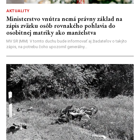
AKTUALITY
Ministerstvo vnútra nemá právny základ na
zápis zväzku osôb rovnakého pohlavia do
osobitnej matriky ako manželstva
MV SR |MM| V tomto duchu bude informovať aj žiadateľov o takýto
zápis, na potrebu čoho upozornil generálny...