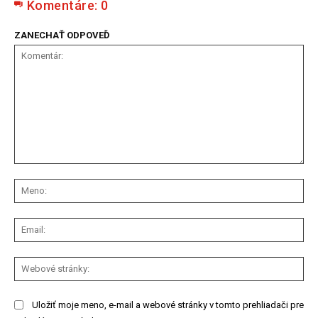
Komentáre:
0
ZANECHAŤ ODPOVEĎ
Komentár:
Me
Ema
We
str
Uložiť moje meno, e-mail a webové stránky v tomto prehliadači pre