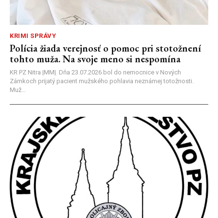
KRIMI SPRÁVY
Polícia žiada verejnosť o pomoc pri stotožnení
tohto muža. Na svoje meno si nespomína
KR PZ Nitra |MM| Dňa 23.07.2026 bol do nemocnice v Nových
Zámkoch prijatý pacient mužského pohlavia neznámej totožnosti.
Muž...