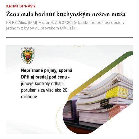
KRIMI SPRÁVY
Žena mala bodnúť kuchynským nožom muža
KR PZ Žilina |MM| V utorok /28.07.2026/ krátko po polnoci došlo v
jednom z bytov v Liptovskom Mikuláši...