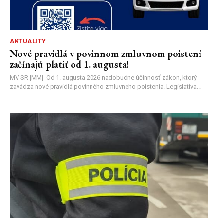
AKTUALITY
Nové pravidlá v povinnom zmluvnom poistení
začínajú platiť od 1. augusta!
MV SR |MM| Od 1. augusta 2026 nadobudne účinnosť zákon, ktorý
zavádza nové pravidlá povinného zmluvného poistenia. Legislatíva...