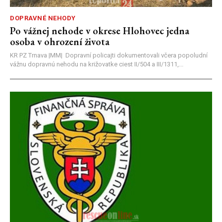
DOPRAVNÉ NEHODY
Po vážnej nehode v okrese Hlohovec jedna
osoba v ohrození života
KR PZ Trnava |MM| Dopravní policajti dokumentovali včera popoludní
vážnu dopravnú nehodu na križovatke ciest II/504 a III/1311,...