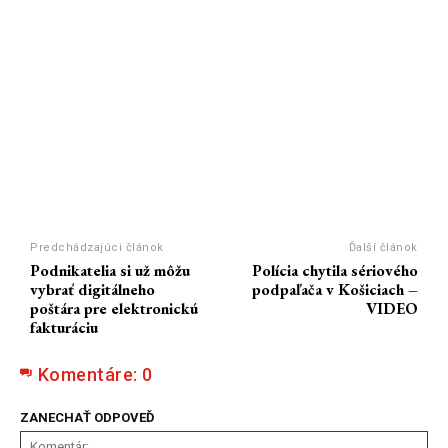
Predchádzajúci článok
Ďalší článok
Podnikatelia si už môžu
Polícia chytila sériového
vybrať digitálneho
podpaľača v Košiciach –
poštára pre elektronickú
VIDEO
fakturáciu
Komentáre:
0
ZANECHAŤ ODPOVEĎ