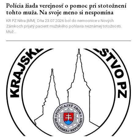
Polícia žiada verejnosť o pomoc pri stotožnení
tohto muža. Na svoje meno si nespomína
KR PZ Nitra |MM| Dňa 23.07.2026 bol do nemocnice v Nových
Zámkoch prijatý pacient mužského pohlavia neznámej totožnosti.
Muž...