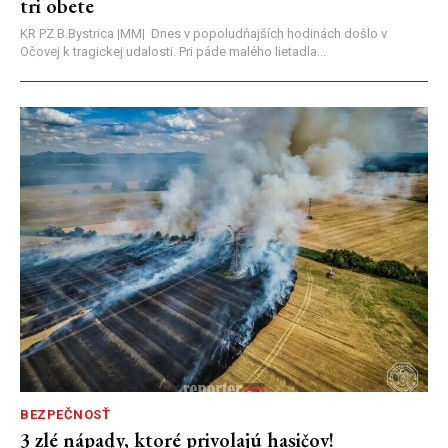
tri obete
KR PZ B.Bystrica |MM| Dnes v popoludňajších hodinách došlo v
Očovej k tragickej udalosti. Pri páde malého lietadla...
BEZPEČNOSŤ
3 zlé nápady, ktoré privolajú hasičov!