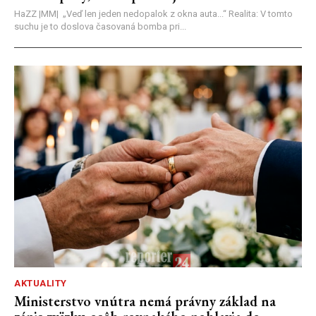
HaZZ |MM| ​„Veď len jeden nedopalok z okna auta...“ ​Realita: V tomto
suchu je to doslova časovaná bomba pri...
AKTUALITY
Ministerstvo vnútra nemá právny základ na