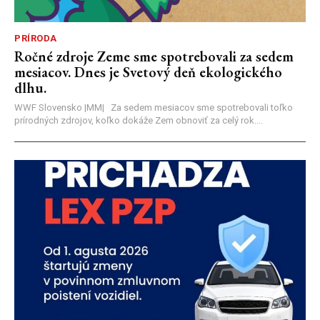
PRÍRODA
Ročné zdroje Zeme sme spotrebovali za sedem
mesiacov. Dnes je Svetový deň ekologického
dlhu.
WWF Slovensko |MM| Za sedem mesiacov sme spotrebovali toľko
prírodných zdrojov, koľko dokáže Zem obnoviť za celý rok....