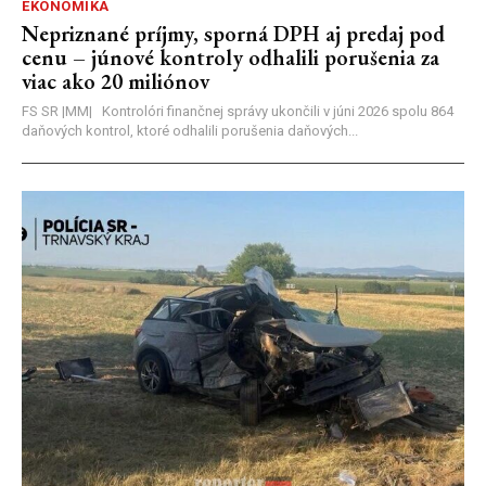
EKONOMIKA
Nepriznané príjmy, sporná DPH aj predaj pod
cenu – júnové kontroly odhalili porušenia za
viac ako 20 miliónov
FS SR |MM| Kontrolóri finančnej správy ukončili v júni 2026 spolu 864
daňových kontrol, ktoré odhalili porušenia daňových...