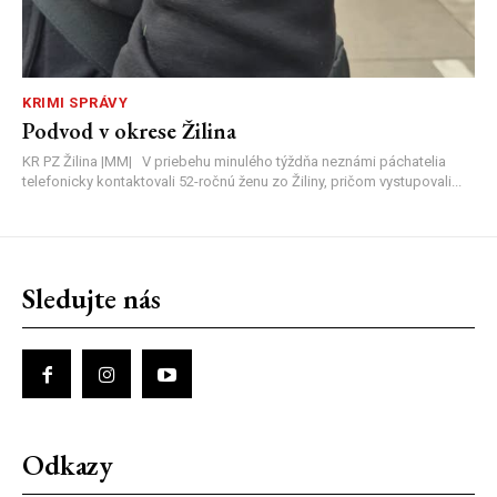
KRIMI SPRÁVY
Podvod v okrese Žilina
KR PZ Žilina |MM| V priebehu minulého týždňa neznámi páchatelia
telefonicky kontaktovali 52-ročnú ženu zo Žiliny, pričom vystupovali...
Sledujte nás
Odkazy