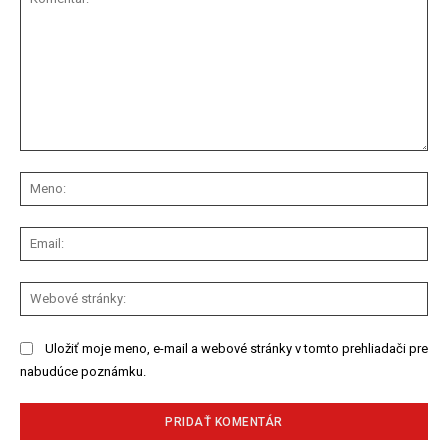
Komentár:
Me
Ema
We
str
Uložiť moje meno, e-mail a webové stránky v tomto prehliadači pre
nabudúce poznámku.