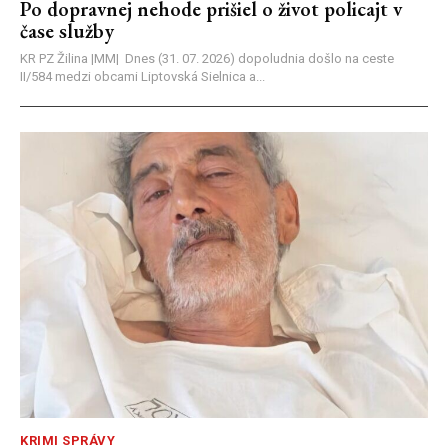
Po dopravnej nehode prišiel o život policajt v
čase služby
KR PZ Žilina |MM| Dnes (31. 07. 2026) dopoludnia došlo na ceste
II/584 medzi obcami Liptovská Sielnica a...
KRIMI SPRÁVY