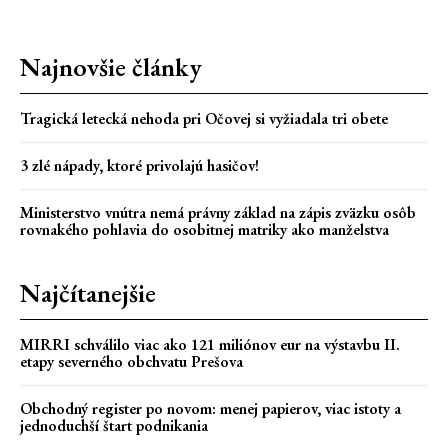
Najnovšie články
Tragická letecká nehoda pri Očovej si vyžiadala tri obete
3 zlé nápady, ktoré privolajú hasičov!
Ministerstvo vnútra nemá právny základ na zápis zväzku osôb
rovnakého pohlavia do osobitnej matriky ako manželstva
Najčítanejšie
MIRRI schválilo viac ako 121 miliónov eur na výstavbu II.
etapy severného obchvatu Prešova
Obchodný register po novom: menej papierov, viac istoty a
jednoduchší štart podnikania