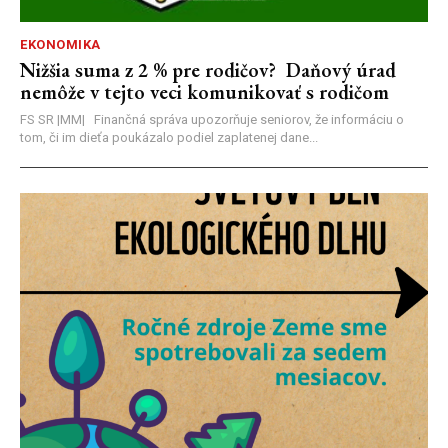
EKONOMIKA
Nižšia suma z 2 % pre rodičov? Daňový úrad
nemôže v tejto veci komunikovať s rodičom
FS SR |MM| Finančná správa upozorňuje seniorov, že informáciu o
tom, či im dieťa poukázalo podiel zaplatenej dane...