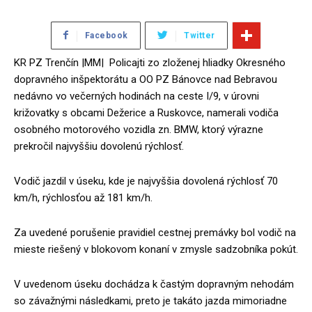
Facebook
Twitter
KR PZ Trenčín |MM| Policajti zo zloženej hliadky Okresného
dopravného inšpektorátu a OO PZ Bánovce nad Bebravou
nedávno vo večerných hodinách na ceste I/9, v úrovni
križovatky s obcami Dežerice a Ruskovce, namerali vodiča
osobného motorového vozidla zn. BMW, ktorý výrazne
prekročil najvyššiu dovolenú rýchlosť.
Vodič jazdil v úseku, kde je najvyššia dovolená rýchlosť 70
km/h, rýchlosťou až 181 km/h.
Za uvedené porušenie pravidiel cestnej premávky bol vodič na
mieste riešený v blokovom konaní v zmysle sadzobníka pokút.
V uvedenom úseku dochádza k častým dopravným nehodám
so závažnými následkami, preto je takáto jazda mimoriadne