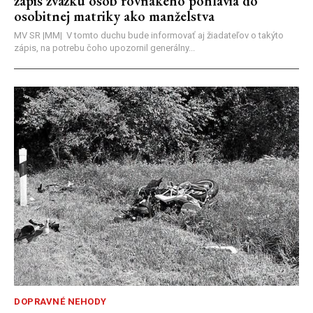
zápis zväzku osôb rovnakého pohlavia do
osobitnej matriky ako manželstva
MV SR |MM| V tomto duchu bude informovať aj žiadateľov o takýto
zápis, na potrebu čoho upozornil generálny...
DOPRAVNÉ NEHODY