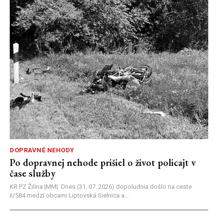
DOPRAVNÉ NEHODY
Po dopravnej nehode prišiel o život policajt v
čase služby
KR PZ Žilina |MM| Dnes (31. 07. 2026) dopoludnia došlo na ceste
II/584 medzi obcami Liptovská Sielnica a...