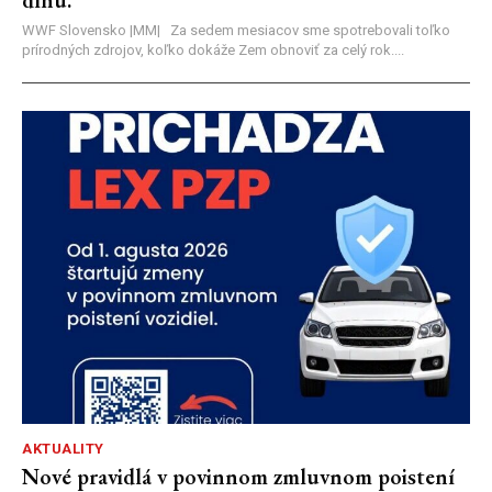
WWF Slovensko |MM| Za sedem mesiacov sme spotrebovali toľko
prírodných zdrojov, koľko dokáže Zem obnoviť za celý rok....
AKTUALITY
Nové pravidlá v povinnom zmluvnom poistení