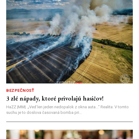
BEZPEČNOSŤ
3 zlé nápady, ktoré privolajú hasičov!
HaZZ |MM| ​„Veď len jeden nedopalok z okna auta...“ ​Realita: V tomto
suchu je to doslova časovaná bomba pri...