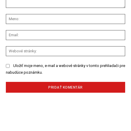
Komentár:
Me
Ema
We
str
Uložiť moje meno, e-mail a webové stránky v tomto prehliadači pre
nabudúce poznámku.