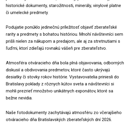
historické dokumenty, starožitnosti, minerály, vinylové platne
či umelecké predmety.
Podujatie ponúklo jedinečnú príležitosť objaviť zberateľské
rarity a predmety s bohatou históriou. Mnohí návštevníci sem
prišli nielen za nákupom a predajom, ale aj za stretnutiami s
ľuďmi, ktorí zdieľajú rovnakú vášeň pre zberateľstvo.
Atmosféra otváracieho dňa bola plná objavovania, odborných
diskusií a obdivovania predmetov, ktoré často ukrývajú
desiatky či stovky rokov histórie. Vystavovatelia priniesli do
Bratislavy poklady z rôznych kútov sveta a návštevníci si
mohli prezrieť množstvo unikátnych exponátov, ktoré sa
bežne nevidia.
Naše fotodokumenty zachytávajú atmosféru zo včerajšieho
otváracieho dňa Bratislavských zberateľských dní 2026.