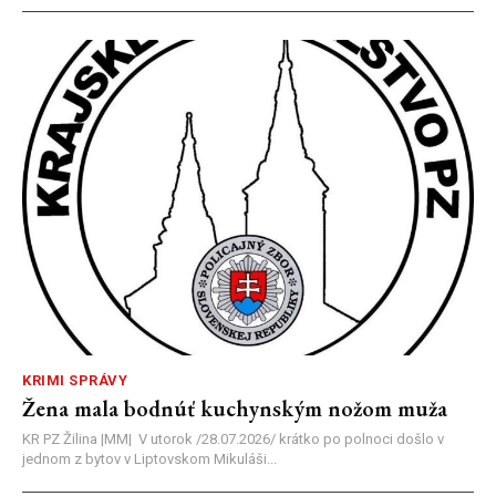
KRIMI SPRÁVY
Žena mala bodnúť kuchynským nožom muža
KR PZ Žilina |MM| V utorok /28.07.2026/ krátko po polnoci došlo v
jednom z bytov v Liptovskom Mikuláši...