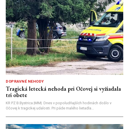
DOPRAVNÉ NEHODY
Tragická letecká nehoda pri Očovej si vyžiadala
tri obete
KR PZ B.Bystrica |MM| Dnes v popoludňajších hodinách došlo v
Očovej k tragickej udalosti. Pri páde malého lietadla...