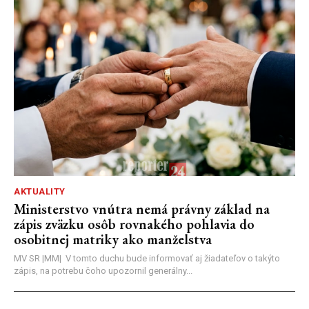
AKTUALITY
Ministerstvo vnútra nemá právny základ na
zápis zväzku osôb rovnakého pohlavia do
osobitnej matriky ako manželstva
MV SR |MM| V tomto duchu bude informovať aj žiadateľov o takýto
zápis, na potrebu čoho upozornil generálny...