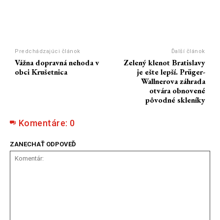
Predchádzajúci článok
Ďalší článok
Vážna dopravná nehoda v
Zelený klenot Bratislavy
obci Krušetnica
je ešte lepší. Prüger-
Wallnerova záhrada
otvára obnovené
pôvodné skleníky
Komentáre:
0
ZANECHAŤ ODPOVEĎ