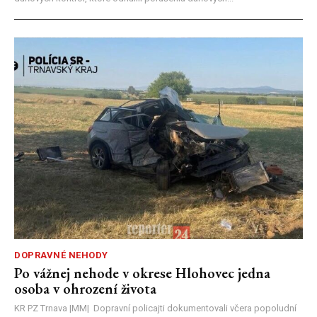
DOPRAVNÉ NEHODY
Po vážnej nehode v okrese Hlohovec jedna
osoba v ohrození života
KR PZ Trnava |MM| Dopravní policajti dokumentovali včera popoludní