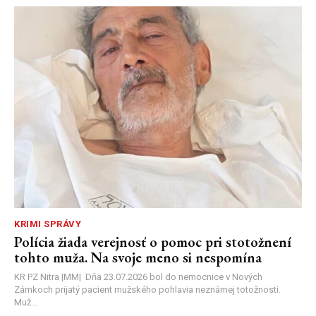
KRIMI SPRÁVY
Polícia žiada verejnosť o pomoc pri stotožnení
tohto muža. Na svoje meno si nespomína
KR PZ Nitra |MM| Dňa 23.07.2026 bol do nemocnice v Nových
Zámkoch prijatý pacient mužského pohlavia neznámej totožnosti.
Muž...