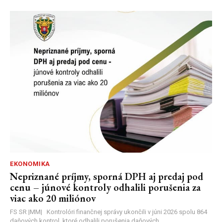
EKONOMIKA
Nepriznané príjmy, sporná DPH aj predaj pod
cenu – júnové kontroly odhalili porušenia za
viac ako 20 miliónov
FS SR |MM| Kontrolóri finančnej správy ukončili v júni 2026 spolu 864
daňových kontrol, ktoré odhalili porušenia daňových...