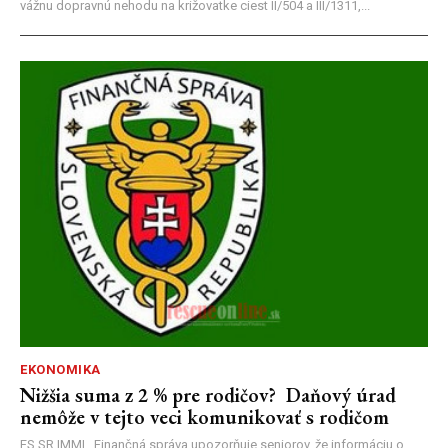
vážnu dopravnú nehodu na križovatke ciest II/504 a III/1311,...
EKONOMIKA
Nižšia suma z 2 % pre rodičov? Daňový úrad
nemôže v tejto veci komunikovať s rodičom
FS SR |MM| Finančná správa upozorňuje seniorov, že informáciu o