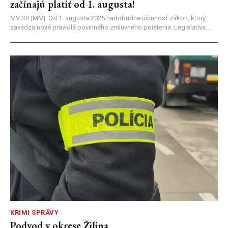
začínajú platiť od 1. augusta!
MV SR |MM| Od 1. augusta 2026 nadobudne účinnosť zákon, ktorý
zavádza nové pravidlá povinného zmluvného poistenia. Legislatíva...
KRIMI SPRÁVY
Podvod v okrese Žilina