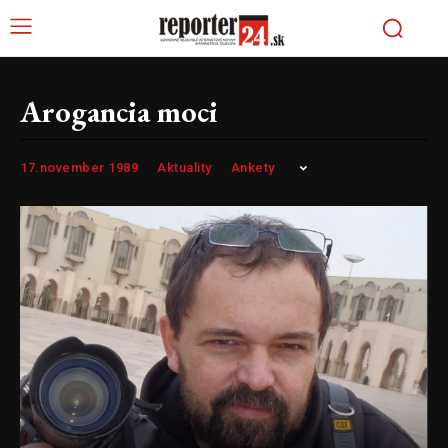
Arogancia moci
17.november 1989
Aktuality
Ankety