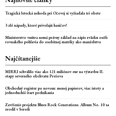
Tragická letecká nehoda pri Očovej si vyžiadala tri obete
3 zlé nápady, ktoré privolajú hasičov!
Ministerstvo vnútra nemá právny základ na zápis zväzku osôb
rovnakého pohlavia do osobitnej matriky ako manželstva
Najčítanejšie
MIRRI schválilo viac ako 121 miliónov eur na výstavbu II.
etapy severného obchvatu Prešova
Obchodný register po novom: menej papierov, viac istoty a
jednoduchší štart podnikania
Zavŕšenie projektu Blues Rock Generations. Album No. 10 sa
zrodil v Seredi