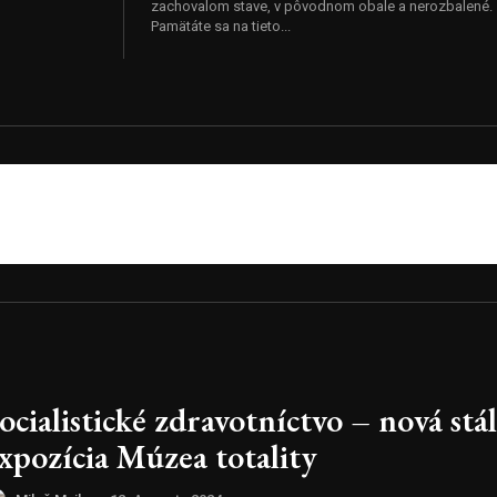
zachovalom stave, v pôvodnom obale a nerozbalené.
Pamätáte sa na tieto...
ocialistické zdravotníctvo – nová stá
xpozícia Múzea totality