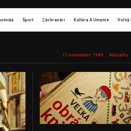
nomika
Šport
Záchranári
Kultúra A Umenie
Voľný
17.november 1989
Aktuality