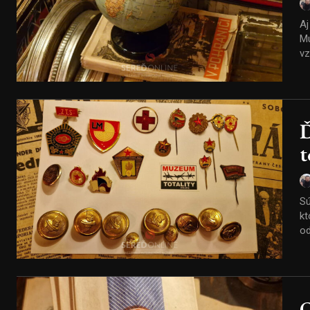
Aj
Múzeu
vz
Ď
t
Sú
kto
od
O