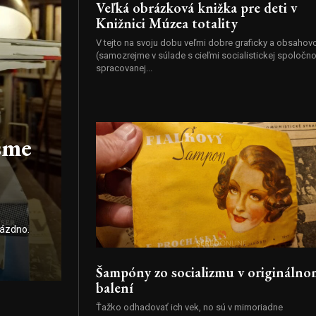
Veľká obrázková knižka pre deti v
Knižnici Múzea totality
V tejto na svoju dobu veľmi dobre graficky a obsahov
(samozrejme v súlade s cieľmi socialistickej spoločno
spracovanej...
sme
rázdno.
Šampóny zo socializmu v originálno
balení
Ťažko odhadovať ich vek, no sú v mimoriadne