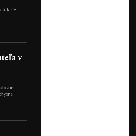
 totality
teľa v
pätovne
ochybne