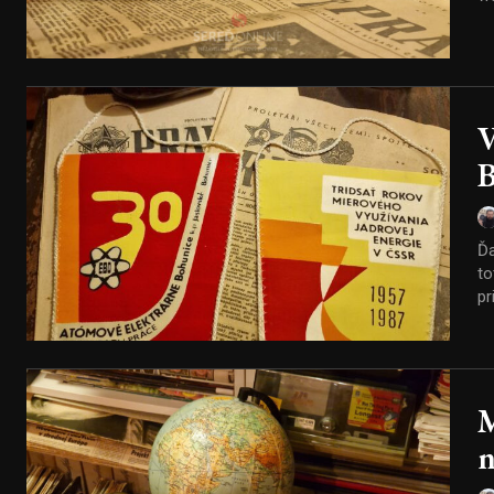
V
B
Ďa
to
pr
M
n