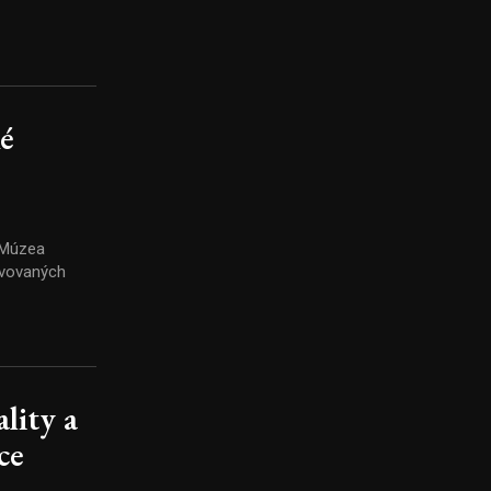
ké
o Múzea
ravovaných
lity a
ce