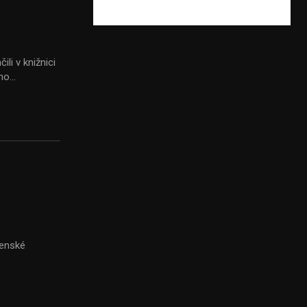
li v knižnici
ho...
venské