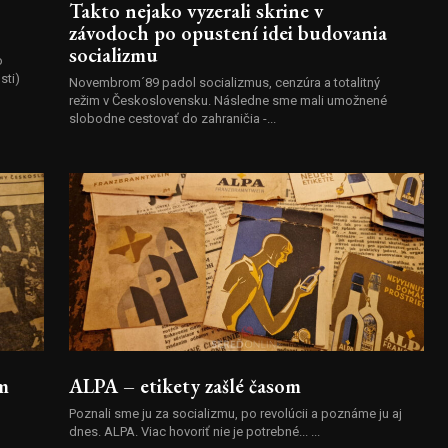
Takto nejako vyzerali skrine v
závodoch po opustení idei budovania
socializmu
o
sti)
Novembrom´89 padol socializmus, cenzúra a totalitný
režim v Československu. Následne sme mali umožnené
slobodne cestovať do zahraničia -...
m
ALPA – etikety zašlé časom
Poznali sme ju za socializmu, po revolúcii a poznáme ju aj
dnes. ALPA. Viac hovoriť nie je potrebné... ...