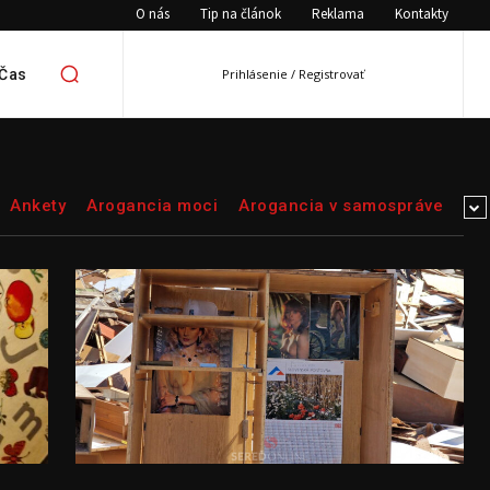
O nás
Tip na článok
Reklama
Kontakty
 Čas
Prihlásenie / Registrovať
Ankety
Arogancia moci
Arogancia v samospráve