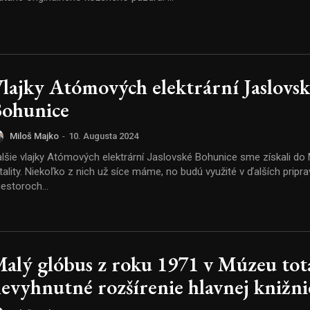
lajky Atómových elektrární Jaslovs
ohunice
Miloš Majko
-
10. Augusta 2024
lšie vlajky Atómových elektrární Jaslovské Bohunice sme získali d
tality. Niekoľko z nich už síce máme, no budú využité v ďalších prip
iestoroch...
alý glóbus z roku 1971 v Múzeu tota
evyhnutné rozšírenie hlavnej knižni