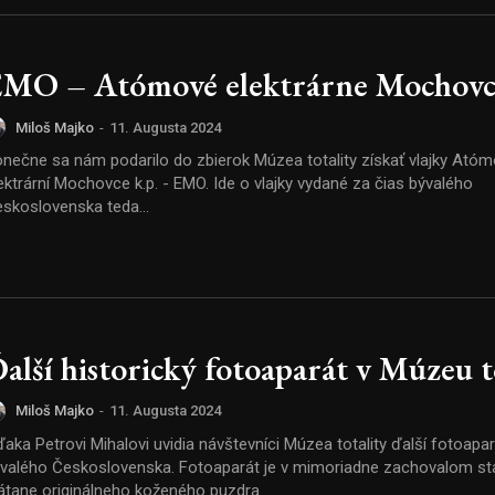
MO – Atómové elektrárne Mochovc
Miloš Majko
-
11. Augusta 2024
nečne sa nám podarilo do zbierok Múzea totality získať vlajky Ató
trární Mochovce k.p. - EMO. Ide o vlajky vydané za čias bývalého
skoslovenska teda...
alší historický fotoaparát v Múzeu t
Miloš Majko
-
11. Augusta 2024
aka Petrovi Mihalovi uvidia návštevníci Múzea totality ďalší fotoapar
ho Československa. Fotoaparát je v mimoriadne zachovalom stave a to
vrátane originálneho koženého puzdra. ...