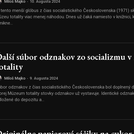
Miloš Majko
-
10. Augusta 2024
 tento menší glóbus z čias socialistického Československa (1971) sk
 totality viac menej náhodou. Dnes už čaká namiesto v knižnici, ktoré však
nikne...
alší súbor odznakov zo socializmu 
otality
Miloš Majko
-
9. Augusta 2024
bor odznakov z čias socialistického Československa bol doplnený do 
rej Múzeum totality stovky odznakov už vystavuje. Identické odznaky boli
ložené do depozitu a...
riginálne papierové sáčiky na cukor