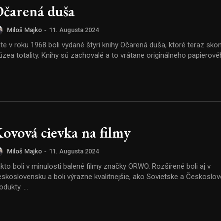
čarená duša
Miloš Majko
-
11. Augusta 2024
te v roku 1968 boli vydané štyri knihy Očarená duša, ktoré teraz skonči
Múzea totality. Knihy sú zachovalé a to vrátane originálneho papierové
ovová cievka na filmy
Miloš Majko
-
11. Augusta 2024
kto boli v minulosti balené filmy značky ORWO. Rozšírené boli aj v
skoslovensku a boli výrazne kvalitnejšie, ako Sovietske a Českoslo
produkty. ...