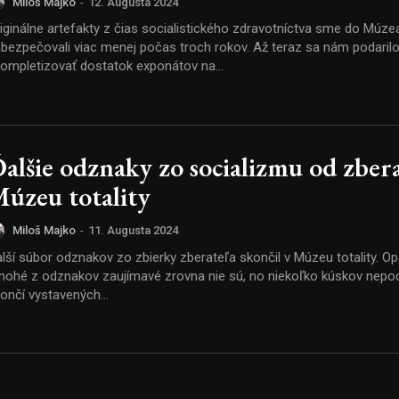
Miloš Majko
-
12. Augusta 2024
iginálne artefakty z čias socialistického zdravotníctva sme do Múzea
ezpečovali viac menej počas troch rokov. Až teraz sa nám podarilo
ompletizovať dostatok exponátov na...
alšie odznaky zo socializmu od zbera
úzeu totality
Miloš Majko
-
11. Augusta 2024
lší súbor odznakov zo zbierky zberateľa skončil v Múzeu totality. O
ohé z odznakov zaujímavé zrovna nie sú, no niekoľko kúskov nep
ončí vystavených...