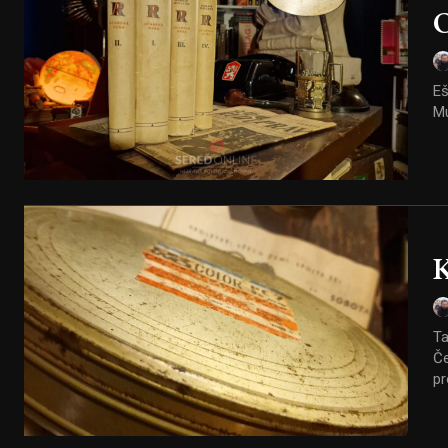
O
Eš
K
Ta
Če