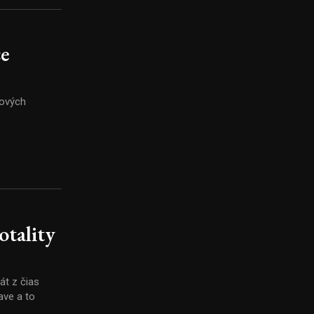
e
mových
otality
át z čias