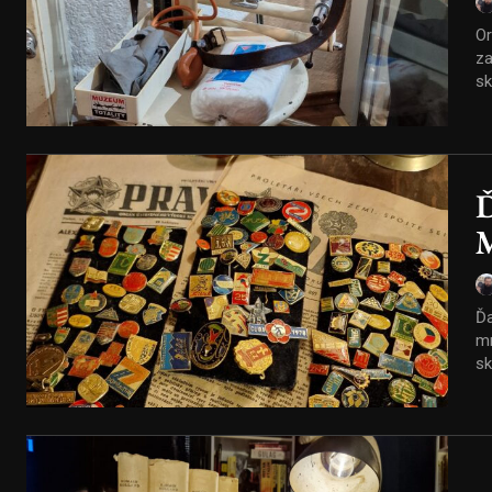
Or
zab
sk
Ď
M
Ďa
mn
sk