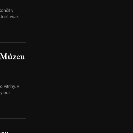
ončil v
v Múzeu
vitríny, v
 zo