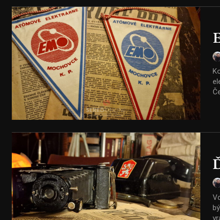
E
Ko
elek
Če
Ď
Vď
bývalé