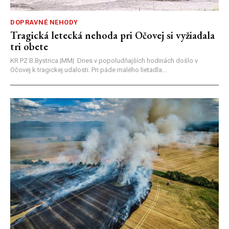
DOPRAVNÉ NEHODY
Tragická letecká nehoda pri Očovej si vyžiadala
tri obete
KR PZ B.Bystrica |MM| Dnes v popoludňajších hodinách došlo v
Očovej k tragickej udalosti. Pri páde malého lietadla...