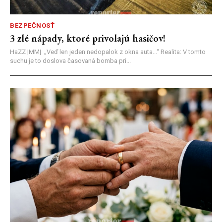
BEZPEČNOSŤ
3 zlé nápady, ktoré privolajú hasičov!
HaZZ |MM| ​„Veď len jeden nedopalok z okna auta...“ ​Realita: V tomto
suchu je to doslova časovaná bomba pri...