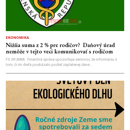
EKONOMIKA
Nižšia suma z 2 % pre rodičov? Daňový úrad
nemôže v tejto veci komunikovať s rodičom
FS SR |MM| Finančná správa upozorňuje seniorov, že informáciu o
tom, či im dieťa poukázalo podiel zaplatenej dane...