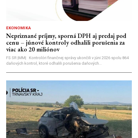
EKONOMIKA
Nepriznané príjmy, sporná DPH aj predaj pod
cenu – júnové kontroly odhalili porušenia za
viac ako 20 miliónov
FS SR |MM| Kontrolóri finančnej správy ukončili v júni 2026 spolu 864
daňových kontrol, ktoré odhalili porušenia daňových...