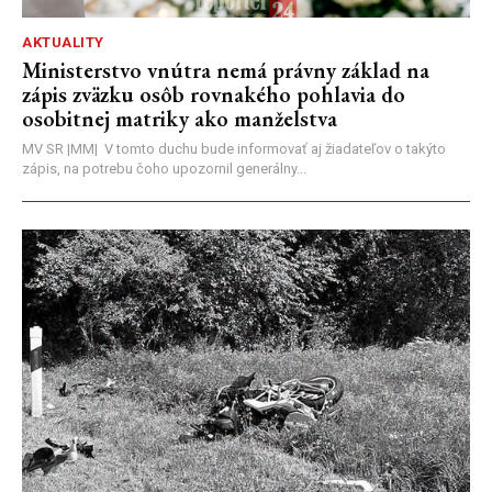
AKTUALITY
Ministerstvo vnútra nemá právny základ na
zápis zväzku osôb rovnakého pohlavia do
osobitnej matriky ako manželstva
MV SR |MM| V tomto duchu bude informovať aj žiadateľov o takýto
zápis, na potrebu čoho upozornil generálny...