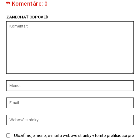
Komentáre:
0
ZANECHAŤ ODPOVEĎ
Komentár:
Me
Ema
We
str
Uložiť moje meno, e-mail a webové stránky v tomto prehliadači pre