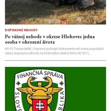
DOPRAVNÉ NEHODY
Po vážnej nehode v okrese Hlohovec jedna
osoba v ohrození života
KR PZ Trnava |MM| Dopravní policajti dokumentovali včera popoludní
vážnu dopravnú nehodu na križovatke ciest II/504 a III/1311,...