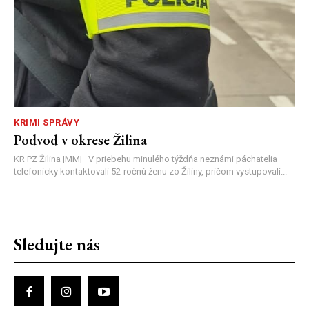
KRIMI SPRÁVY
Podvod v okrese Žilina
KR PZ Žilina |MM| V priebehu minulého týždňa neznámi páchatelia
telefonicky kontaktovali 52-ročnú ženu zo Žiliny, pričom vystupovali...
Sledujte nás