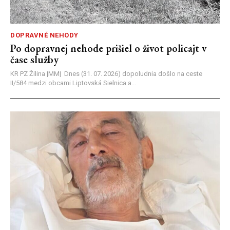
DOPRAVNÉ NEHODY
Po dopravnej nehode prišiel o život policajt v
čase služby
KR PZ Žilina |MM| Dnes (31. 07. 2026) dopoludnia došlo na ceste
II/584 medzi obcami Liptovská Sielnica a...