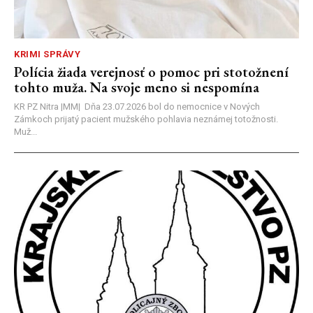
KRIMI SPRÁVY
Polícia žiada verejnosť o pomoc pri stotožnení
tohto muža. Na svoje meno si nespomína
KR PZ Nitra |MM| Dňa 23.07.2026 bol do nemocnice v Nových
Zámkoch prijatý pacient mužského pohlavia neznámej totožnosti.
Muž...