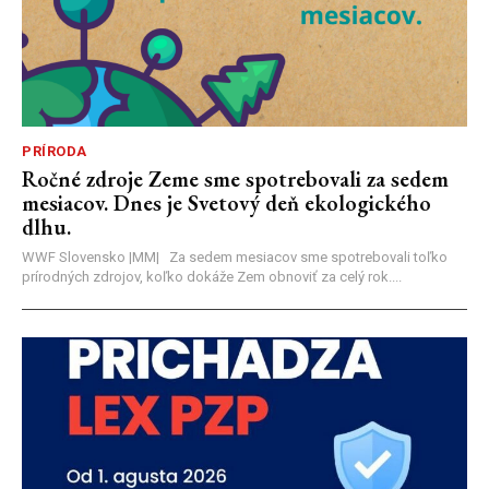
PRÍRODA
Ročné zdroje Zeme sme spotrebovali za sedem
mesiacov. Dnes je Svetový deň ekologického
dlhu.
WWF Slovensko |MM| Za sedem mesiacov sme spotrebovali toľko
prírodných zdrojov, koľko dokáže Zem obnoviť za celý rok....