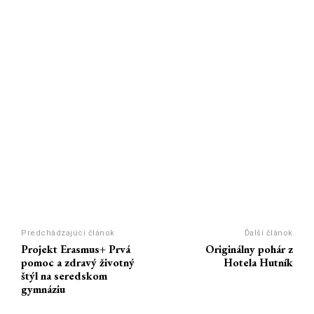
Predchádzajúci článok
Ďalší článok
Projekt Erasmus+ Prvá
Originálny pohár z
pomoc a zdravý životný
Hotela Hutník
štýl na seredskom
gymnáziu