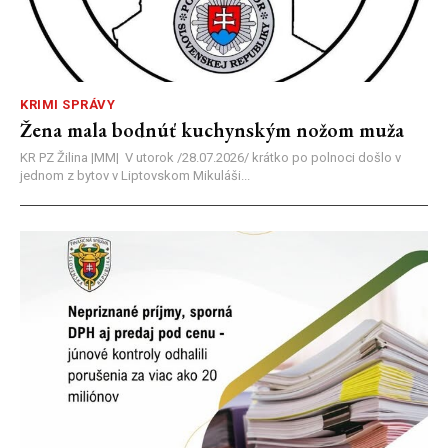
KRIMI SPRÁVY
Žena mala bodnúť kuchynským nožom muža
KR PZ Žilina |MM| V utorok /28.07.2026/ krátko po polnoci došlo v
jednom z bytov v Liptovskom Mikuláši...