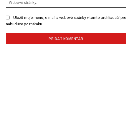
We
str
Uložiť moje meno, e-mail a webové stránky v tomto prehliadači pre
nabudúce poznámku.