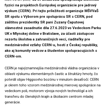
fyzici na projektoch Európskej organizácie pre jadrový
výskum (CERN). Pri tejto príležitosti organizuje MŠVVaŠ
SR spolu s Výborom pre spoluprácu SR s CERN, pod
záštitou prezidentky SR pani Zuzany Čaputovej
slávnostné zasadnutie dňa 27.6.2023 vo Vedeckom Parku
UK v Mlynskej doline v Bratislave, za účasti zástupcov
rezortu školstva a zahraničných vecí, riaditeľky pre
medzinárodné vzťahy CERN-u, hostí z Českej republiky,
ako aj komunity vedcov a študentov spolupracujúcich s
CERN-om.
CERN je najvýznamnejšia medzinárodná vládna organizácia v
oblasti výskumu elementárnych častíc a štruktúry hmoty, čo
potvrdil objav Higgsovho bozónu v minulom desaťročí. CERN
je okrem toho vzorom medzinárodnej mierovej spolupráce na
vedeckom poli, motorom vývoja nových technológií a ich
transferu do členských krajín a školiacim centrom mladej
generácie.