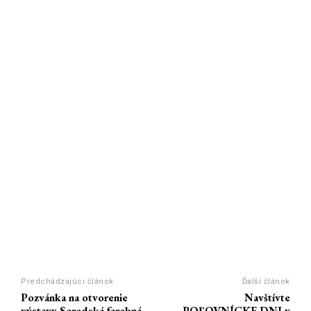
Predchádzajúci článok
Ďalší článok
Pozvánka na otvorenie
Navštívte
výstavy Seredská farebná
POĽOVNÍCKE DNI v