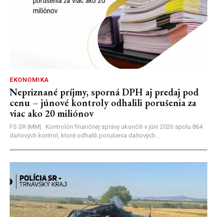
EKONOMIKA
Nepriznané príjmy, sporná DPH aj predaj pod
cenu – júnové kontroly odhalili porušenia za
viac ako 20 miliónov
FS SR |MM| Kontrolóri finančnej správy ukončili v júni 2026 spolu 864
daňových kontrol, ktoré odhalili porušenia daňových...