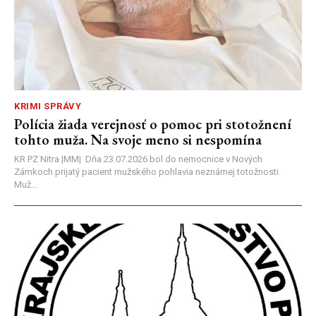
KRIMI SPRÁVY
Polícia žiada verejnosť o pomoc pri stotožnení
tohto muža. Na svoje meno si nespomína
KR PZ Nitra |MM| Dňa 23.07.2026 bol do nemocnice v Nových
Zámkoch prijatý pacient mužského pohlavia neznámej totožnosti.
Muž...