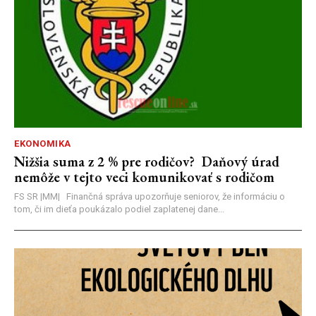
EKONOMIKA
Nižšia suma z 2 % pre rodičov? Daňový úrad
nemôže v tejto veci komunikovať s rodičom
FS SR |MM| Finančná správa upozorňuje seniorov, že informáciu o
tom, či im dieťa poukázalo podiel zaplatenej dane...