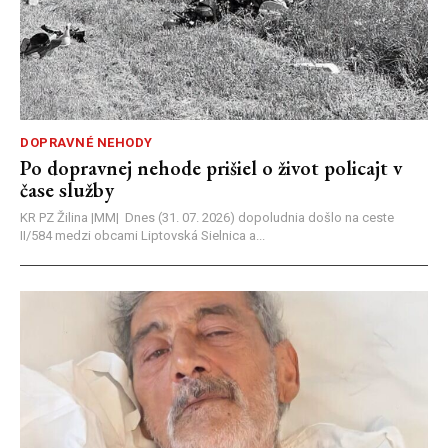
DOPRAVNÉ NEHODY
Po dopravnej nehode prišiel o život policajt v
čase služby
KR PZ Žilina |MM| Dnes (31. 07. 2026) dopoludnia došlo na ceste
II/584 medzi obcami Liptovská Sielnica a...