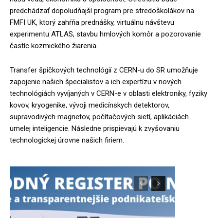
predchádzať dopoludňajší program pre stredoškolákov na
FMFI UK, ktorý zahŕňa prednášky, virtuálnu návštevu
experimentu ATLAS, stavbu hmlových komôr a pozorovanie
častíc kozmického žiarenia.
Transfer špičkových technológií z CERN-u do SR umožňuje
zapojenie našich špecialistov a ich expertízu v nových
technológiách vyvíjaných v CERN-e v oblasti elektroniky, fyziky
kovov, kryogenike, vývoji medicínskych detektorov,
supravodivých magnetov, počítačových sietí, aplikáciách
umelej inteligencie. Následne prispievajú k zvyšovaniu
technologickej úrovne našich firiem.