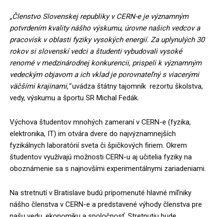
„Členstvo Slovenskej republiky v CERN-e je významným
potvrdením kvality nášho výskumu, úrovne našich vedcov a
pracovísk v oblasti fyziky vysokých energií. Za uplynulých 30
rokov si slovenskí vedci a študenti vybudovali vysoké
renomé v medzinárodnej konkurencii, prispeli k významným
vedeckým objavom a ich vklad je porovnateľný s viacerými
väčšími krajinami,“
uvádza štátny tajomník rezortu školstva,
vedy, výskumu a športu SR Michal Fedák.
Výchova študentov mnohých zameraní v CERN-e (fyzika,
elektronika, IT) im otvára dvere do najvýznamnejších
fyzikálnych laboratórií sveta či špičkových firiem. Okrem
študentov využívajú možnosti CERN-u aj učitelia fyziky na
oboznámenie sa s najnovšími experimentálnymi zariadeniami.
Na stretnutí v Bratislave budú pripomenuté hlavné míľniky
nášho členstva v CERN-e a predstavené výhody členstva pre
našu vedu, ekonomiku a spoločnosť. Stretnutiu bude