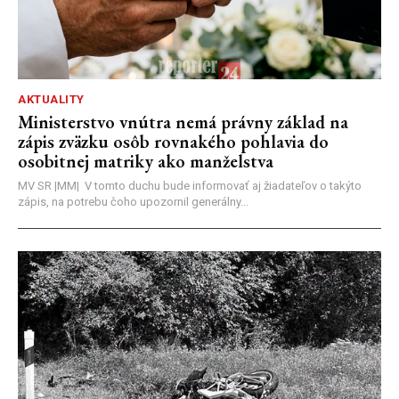
AKTUALITY
Ministerstvo vnútra nemá právny základ na
zápis zväzku osôb rovnakého pohlavia do
osobitnej matriky ako manželstva
MV SR |MM| V tomto duchu bude informovať aj žiadateľov o takýto
zápis, na potrebu čoho upozornil generálny...