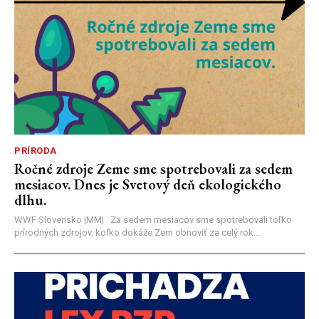
PRÍRODA
Ročné zdroje Zeme sme spotrebovali za sedem
mesiacov. Dnes je Svetový deň ekologického
dlhu.
WWF Slovensko |MM| Za sedem mesiacov sme spotrebovali toľko
prírodných zdrojov, koľko dokáže Zem obnoviť za celý rok....