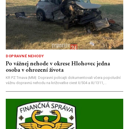
DOPRAVNÉ NEHODY
Po vážnej nehode v okrese Hlohovec jedna
osoba v ohrození života
KR PZ Trnava |MM| Dopravní policajti dokumentovali včera popoludní
vážnu dopravnú nehodu na križovatke ciest II/504 a III/1311,...