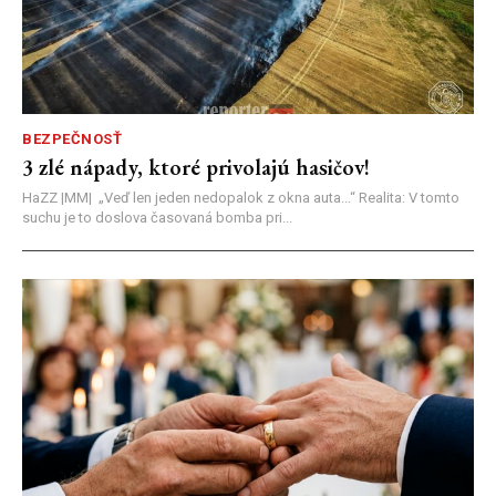
BEZPEČNOSŤ
3 zlé nápady, ktoré privolajú hasičov!
HaZZ |MM| ​„Veď len jeden nedopalok z okna auta...“ ​Realita: V tomto
suchu je to doslova časovaná bomba pri...