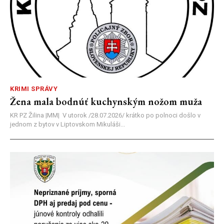
KRIMI SPRÁVY
Žena mala bodnúť kuchynským nožom muža
KR PZ Žilina |MM| V utorok /28.07.2026/ krátko po polnoci došlo v
jednom z bytov v Liptovskom Mikuláši...