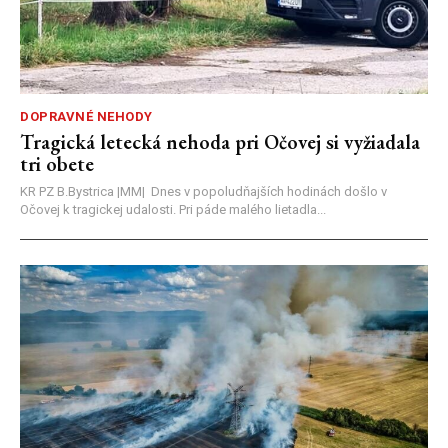
DOPRAVNÉ NEHODY
Tragická letecká nehoda pri Očovej si vyžiadala
tri obete
KR PZ B.Bystrica |MM| Dnes v popoludňajších hodinách došlo v
Očovej k tragickej udalosti. Pri páde malého lietadla...