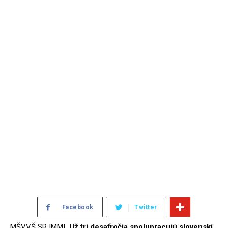
Facebook
Twitter
MŠVVŠ SR |MM|
Už tri desaťročia spolupracujú slovenskí