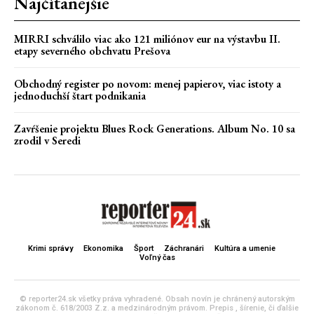
Najčítanejšie
MIRRI schválilo viac ako 121 miliónov eur na výstavbu II.
etapy severného obchvatu Prešova
Obchodný register po novom: menej papierov, viac istoty a
jednoduchší štart podnikania
Zavŕšenie projektu Blues Rock Generations. Album No. 10 sa
zrodil v Seredi
Krimi správy
Ekonomika
Šport
Záchranári
Kultúra a umenie
Voľný čas
© reporter24.sk všetky práva vyhradené. Obsah novín je chránený autorským
zákonom č. 618/2003 Z.z. a medzinárodným právom. Prepis , šírenie, či ďalšie