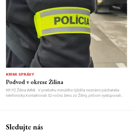
KRIMI SPRÁVY
Podvod v okrese Žilina
KR PZ Žilina |MM| V priebehu minulého týždňa neznámi páchatelia
telefonicky kontaktovali 52-ročnú ženu zo Žiliny, pričom vystupovali...
Sledujte nás