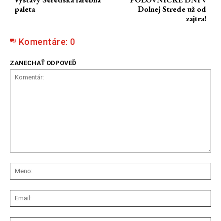
paleta
Dolnej Strede už od
zajtra!
Komentáre:
0
ZANECHAŤ ODPOVEĎ
Komentár:
Me
Ema