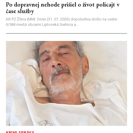
Po dopravnej nehode prišiel o život policajt v
čase služby
KR PZ Žilina |MM| Dnes (31. 07. 2026) dopoludnia došlo na ceste
II/584 medzi obcami Liptovská Sielnica a...
KRIMI SPRÁVY