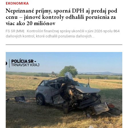
EKONOMIKA
Nepriznané príjmy, sporná DPH aj predaj pod
cenu – júnové kontroly odhalili porušenia za
viac ako 20 miliónov
FS SR |MM| Kontrolóri finančnej správy ukončili v júni 2026 spolu 864
daňových kontrol, ktoré odhalili porušenia daňových...