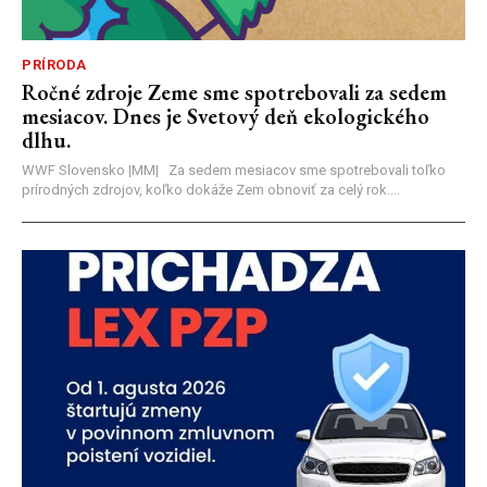
PRÍRODA
Ročné zdroje Zeme sme spotrebovali za sedem
mesiacov. Dnes je Svetový deň ekologického
dlhu.
WWF Slovensko |MM| Za sedem mesiacov sme spotrebovali toľko
prírodných zdrojov, koľko dokáže Zem obnoviť za celý rok....