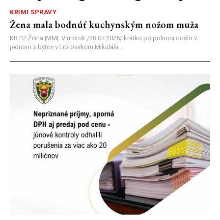
KRIMI SPRÁVY
Žena mala bodnúť kuchynským nožom muža
KR PZ Žilina |MM| V utorok /28.07.2026/ krátko po polnoci došlo v
jednom z bytov v Liptovskom Mikuláši...