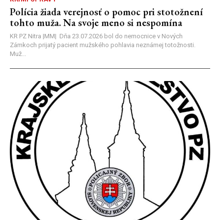
Polícia žiada verejnosť o pomoc pri stotožnení
tohto muža. Na svoje meno si nespomína
KR PZ Nitra |MM| Dňa 23.07.2026 bol do nemocnice v Nových
Zámkoch prijatý pacient mužského pohlavia neznámej totožnosti.
Muž...