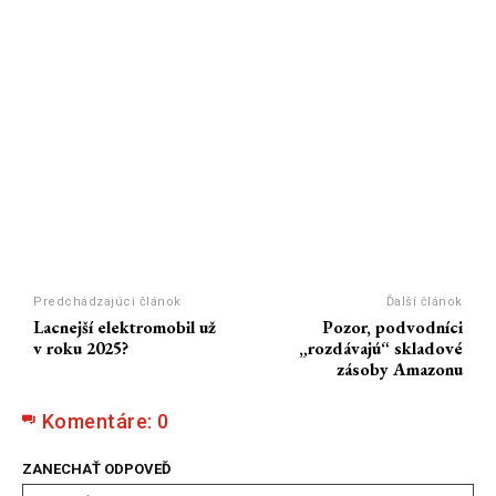
Predchádzajúci článok
Ďalší článok
Lacnejší elektromobil už
Pozor, podvodníci
v roku 2025?
„rozdávajú“ skladové
zásoby Amazonu
Komentáre:
0
ZANECHAŤ ODPOVEĎ