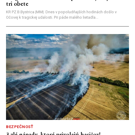
tri obete
KR PZ B.Bystrica |MM| Dnes v popoludňajších hodinách došlo v
Očovej k tragickej udalosti. Pri páde malého lietadla...
BEZPEČNOSŤ
3 zlé nápady, ktoré privolajú hasičov!