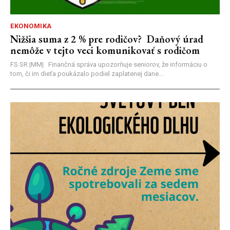
EKONOMIKA
Nižšia suma z 2 % pre rodičov? Daňový úrad
nemôže v tejto veci komunikovať s rodičom
FS SR |MM| Finančná správa upozorňuje seniorov, že informáciu o
tom, či im dieťa poukázalo podiel zaplatenej dane...