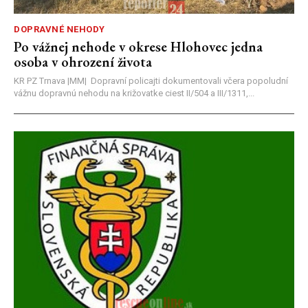
DOPRAVNÉ NEHODY
Po vážnej nehode v okrese Hlohovec jedna
osoba v ohrození života
KR PZ Trnava |MM| Dopravní policajti dokumentovali včera popoludní
vážnu dopravnú nehodu na križovatke ciest II/504 a III/1311,...