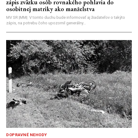
zápis zväzku osôb rovnakého pohlavia do
osobitnej matriky ako manželstva
MV SR |MM| V tomto duchu bude informovať aj žiadateľov o takýto
zápis, na potrebu čoho upozornil generálny...
DOPRAVNÉ NEHODY