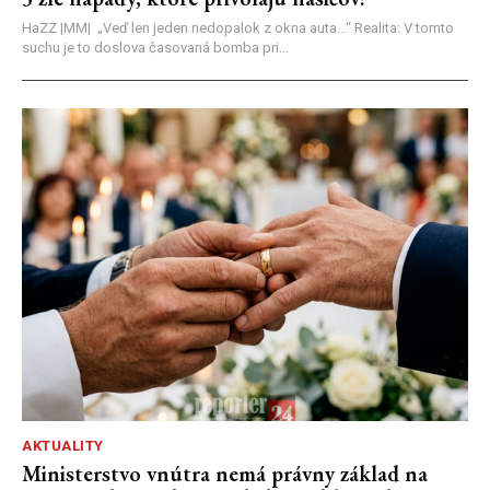
HaZZ |MM| ​„Veď len jeden nedopalok z okna auta...“ ​Realita: V tomto
suchu je to doslova časovaná bomba pri...
AKTUALITY
Ministerstvo vnútra nemá právny základ na