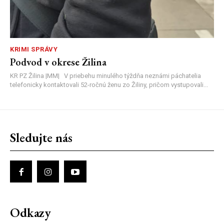
KRIMI SPRÁVY
Podvod v okrese Žilina
KR PZ Žilina |MM| V priebehu minulého týždňa neznámi páchatelia
telefonicky kontaktovali 52-ročnú ženu zo Žiliny, pričom vystupovali...
Sledujte nás
Odkazy