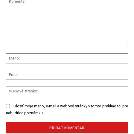
Komentár:
Me
Ema
We
str
Uložiť moje meno, e-mail a webové stránky v tomto prehliadači pre
nabudúce poznámku.