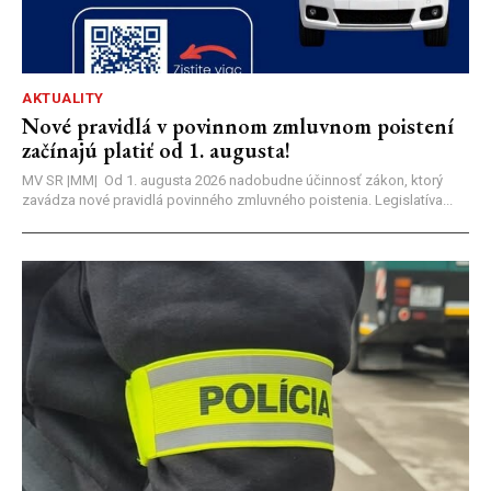
AKTUALITY
Nové pravidlá v povinnom zmluvnom poistení
začínajú platiť od 1. augusta!
MV SR |MM| Od 1. augusta 2026 nadobudne účinnosť zákon, ktorý
zavádza nové pravidlá povinného zmluvného poistenia. Legislatíva...