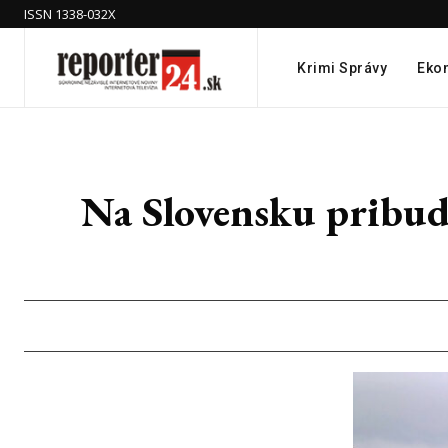
ISSN 1338-032X
Krimi Správy
Eko
Na Slovensku pribud