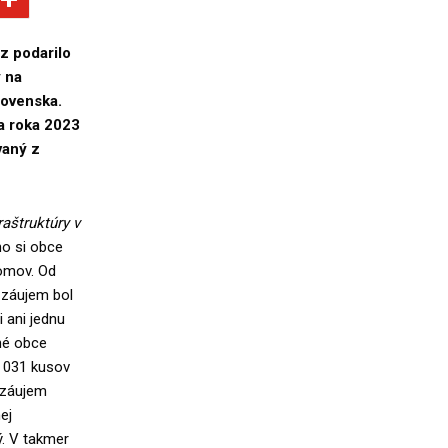
z podarilo
 na
lovenska.
a roka 2023
vaný z
raštruktúry v
ho si obce
romov. Od
 záujem bol
 ani jednu
ené obce
7 031 kusov
í záujem
ej
ý. V takmer