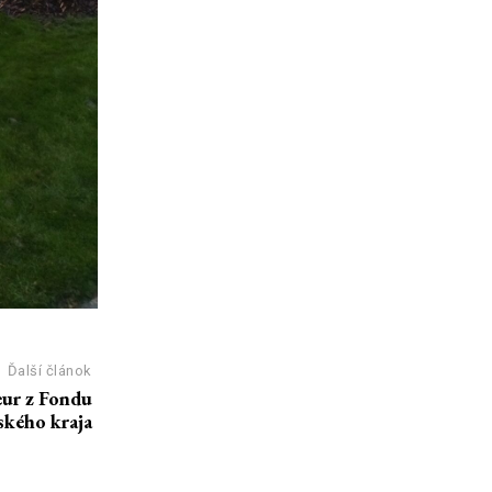
Ďalší článok
eur z Fondu
ského kraja