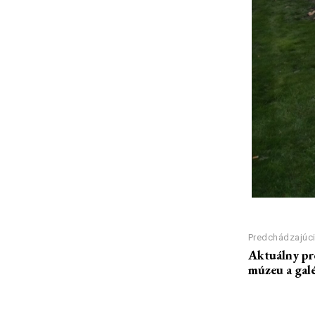
Predchádzajúci
Aktuálny p
múzeu a galé