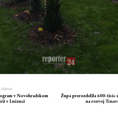
 článok
rogram v Novohradskom
Župa prerozdelila 600-tisíc 
rii v Lučenci
na rozvoj Trnav