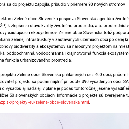
torá sa do projektu zapojila, pribudlo v priemere 90 nových stromov.
ektom Zelené obce Slovenska prispieva Slovenská agentúra životn
ŽP) k zlepšeniu stavu kvality životného prostredia, a to prostredníc
novy existujúcich ekosystémov. Zelené obce Slovenska totiž podporu
rvkami zelenej infraštruktúry v zastavaných územiach obcí po celej kr
obnovy biodiverzity a ekosystémov sa národným projektom na miest
ická, pôdoochranná, vodoochranná i krajinotvorná funkcia ekosystémo
na funkcia urbanizovaného prostredia.
 projektu Zelené obce Slovenska prihlásených cez 400 obcí, pričom 
ovateľ projektu sa podarí naplniť pri počte 390 vysadených obcí. S
ti o výsadbu aj naďalej, v pláne je počas tohtoročnej jesene vysadiť e
ližne 50 slovenských obciach. Informácie o projekte sú zverejnené tu
azp.sk/projekty-eu/zelene-obce-slovenska.html
.