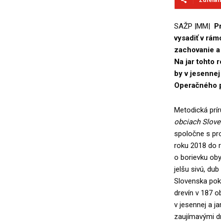
SAŽP |MM|
P
vysadiť v rá
zachovanie a
Na jar tohto 
by v jesennej
Operačného p
Metodická prí
obciach Slov
spoločne s pro
roku 2018 do 
o borievku oby
jelšu sivú, dub
Slovenska pok
drevín v 187 o
v jesennej a ja
zaujímavými dr