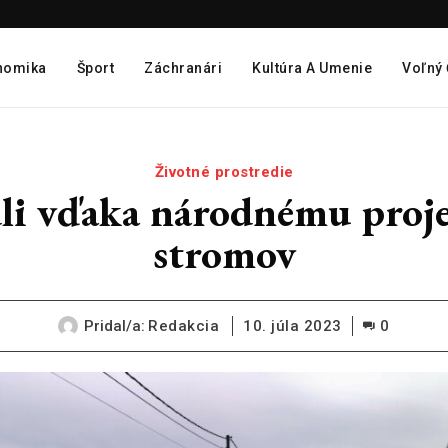
nomika
Šport
Záchranári
Kultúra A Umenie
Voľný
Životné prostredie
li vďaka národnému proje
stromov
Pridal/a:
Redakcia
10. júla 2023
0