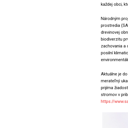
každej obci, k
Národným proj
prostredia (SA
drevinovej ob
biodiverzitu p
zachovania a 
posilní klimat
environmentál
Aktuálne je do
merateľný ukaz
prijíma žiados
stromov v prib
https://www.s