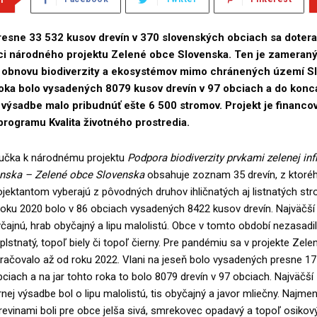
resne 33 532 kusov drevín v 370 slovenských obciach sa dotera
mci národného projektu Zelené obce Slovenska. Ten je zameraný
 obnovu biodiverzity a ekosystémov mimo chránených území S
roka bolo vysadených 8079 kusov drevín v 97 obciach a do konc
 výsadbe malo pribudnúť ešte 6 500 stromov. Projekt je financo
rogramu Kvalita životného prostredia.
ručka k národnému projektu
Podpora biodiverzity prvkami zelenej inf
enska – Zelené obce Slovenska
obsahuje zoznam 35 drevín, z ktoré
jektantom vyberajú z pôvodných druhov ihličnatých aj listnatých st
roku 2020 bolo v 86 obciach vysadených 8422 kusov drevín. Najväčší
čajnú, hrab obyčajný a lipu malolistú. Obce v tomto období nezasadili
 plstnatý, topoľ biely či topoľ čierny. Pre pandémiu sa v projekte Zel
račovalo až od roku 2022. Vlani na jeseň bolo vysadených presne 1
bciach a na jar tohto roka to bolo 8079 drevín v 97 obciach. Najväčš
rnej výsadbe bol o lipu malolistú, tis obyčajný a javor mliečny. Najmen
evinami boli pre obce jelša sivá, smrekovec opadavý a topoľ osikov