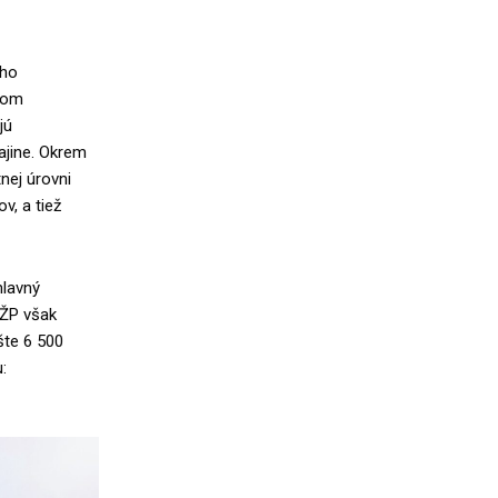
ého
tvom
jú
ajine. Okrem
nej úrovni
v, a tiež
hlavný
AŽP však
šte 6 500
: