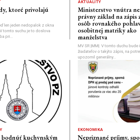
Ť
AKTUALITY
dy, ktoré privolajú
Ministerstvo vnútra n
právny základ na zápis 
osôb rovnakého pohlav
ď len jeden nedopalok z okna
osobitnej matriky ako
a: V tomto suchu je to doslova
manželstva
 pri...
MV SR |MM| V tomto duchu bude i
žiadateľov o takýto zápis, na pot
upozornil generálny...
Y
EKONOMIKA
a bodnúť kuchynským
Nepriznané príjmy, s