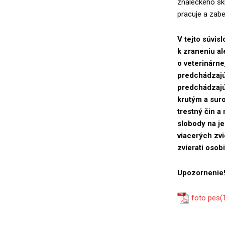
znaleckého skú
pracuje a zabe
V tejto súvi
k zraneniu a
o veterinárne
predchádzajú
predchádzajú
krutým a sur
trestný čin a
slobody na je
viacerých zvi
zvierati oso
Upozornenie! 
foto pes(