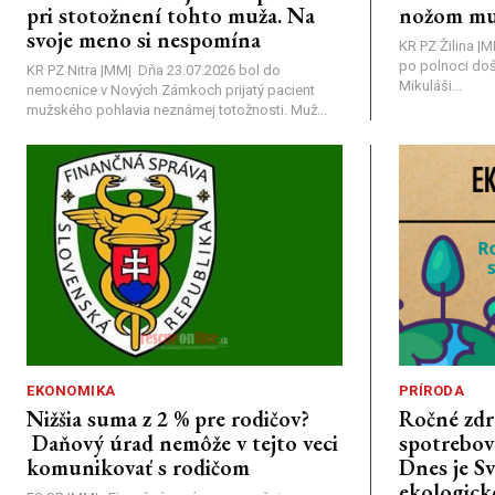
pri stotožnení tohto muža. Na
nožom mu
svoje meno si nespomína
KR PZ Žilina |
po polnoci doš
KR PZ Nitra |MM| Dňa 23.07.2026 bol do
Mikuláši...
nemocnice v Nových Zámkoch prijatý pacient
mužského pohlavia neznámej totožnosti. Muž...
EKONOMIKA
PRÍRODA
Nižšia suma z 2 % pre rodičov?
Ročné zdr
Daňový úrad nemôže v tejto veci
spotrebova
komunikovať s rodičom
Dnes je S
ekologick