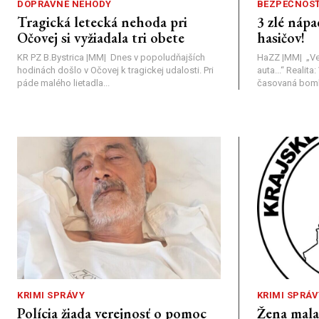
DOPRAVNÉ NEHODY
BEZPEČNOS
Tragická letecká nehoda pri
3 zlé nápa
Očovej si vyžiadala tri obete
hasičov!
KR PZ B.Bystrica |MM| Dnes v popoludňajších
HaZZ |MM| ​„Ve
hodinách došlo v Očovej k tragickej udalosti. Pri
auta...“ ​Realit
páde malého lietadla...
časovaná bomba
KRIMI SPRÁVY
KRIMI SPRÁV
Polícia žiada verejnosť o pomoc
Žena mal