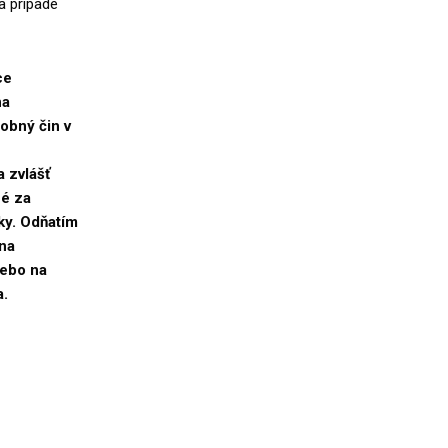
a prípade
ce
na
dobný čin v
 zvlášť
né za
ky. Odňatím
 na
lebo na
a.