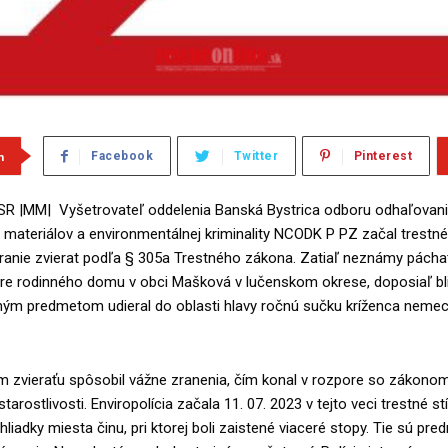
m
Facebook
Twitter
Pinterest
SR |MM| Vyšetrovateľ oddelenia Banská Bystrica odboru odhaľovan
ateriálov a environmentálnej kriminality NCODK P PZ začal trestné 
ýranie zvierat podľa § 305a Trestného zákona. Zatiaľ neznámy pácha
re rodinného domu v obci Mašková v lučenskom okrese, doposiaľ bli
aným predmetom udieral do oblasti hlavy ročnú sučku kríženca neme
m zvieraťu spôsobil vážne zranenia, čím konal v rozpore so zákono
starostlivosti. Enviropolícia začala 11. 07. 2023 v tejto veci trestné st
iadky miesta činu, pri ktorej boli zaistené viaceré stopy. Tie sú pr