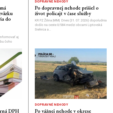
DOPRAVNÉ NEHODY
emá
Po dopravnej nehode prišiel o
zväzku
život policajt v čase služby
ia do
KR PZ Žilina |MM| Dnes (31. 07. 2026) dopoludnia
došlo na ceste II/584 medzi obcami Liptovská
Sielnica a...
nformovať aj
rebu čoho
DOPRAVNÉ NEHODY
porná DPH
Po vážnej nehode v okrese