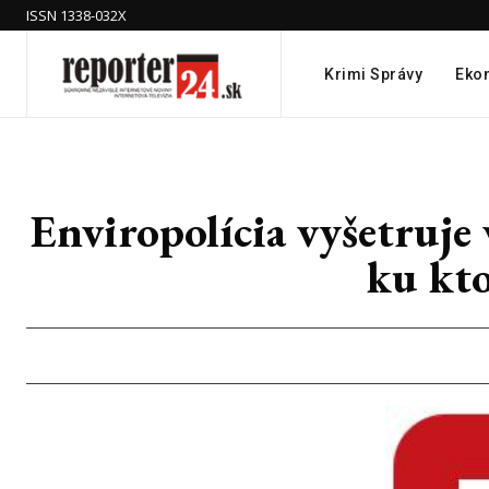
ISSN 1338-032X
Krimi Správy
Eko
Enviropolícia vyšetruje
ku kto