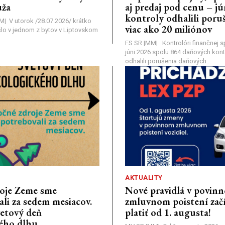
ža
aj predaj pod cenu – j
kontroly odhalili poruš
MM| V utorok /28.07.2026/ krátko
viac ako 20 miliónov
lo v jednom z bytov v Liptovskom
FS SR |MM| Kontrolóri finančnej sp
júni 2026 spolu 864 daňových kontr
odhalili porušenia daňových...
AKTUALITY
oje Zeme sme
Nové pravidlá v povin
li za sedem mesiacov.
zmluvnom poistení zač
vetový deň
platiť od 1. augusta!
ého dlhu.