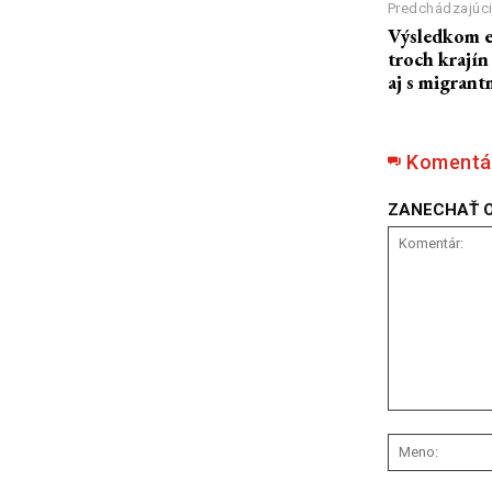
Predchádzajúci
Výsledkom e
troch krajín
aj s migrant
Komentá
ZANECHAŤ 
Komentár: