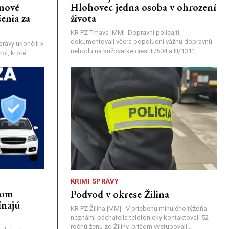
únové
Hlohovec jedna osoba v ohrození
enia za
života
KR PZ Trnava |MM| Dopravní policajti
dokumentovali včera popoludní vážnu dopravnú
rávy ukončili v
nehodu na križovatke ciest II/504 a III/1311,...
ol, ktoré
KRIMI SPRÁVY
nom
Podvod v okrese Žilina
ínajú
KR PZ Žilina |MM| V priebehu minulého týždňa
neznámi páchatelia telefonicky kontaktovali 52-
ročnú ženu zo Žiliny, pričom vystupovali...