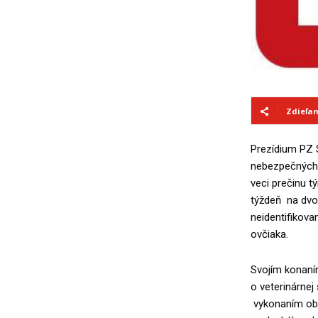
Zdieľa
Prezídium PZ 
nebezpečných m
veci prečinu t
týždeň na dvo
neidentifikov
ovčiaka.
Svojím konaní
o veterinárnej 
vykonaním obhl