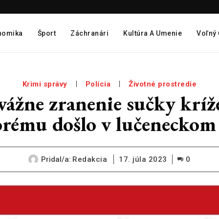
nomika
Šport
Záchranári
Kultúra A Umenie
Voľný
Krimi správy
Polícia
Životné prostredie
 vážne zranenie sučky krí
rému došlo v lučeneckom
Pridal/a:
Redakcia
17. júla 2023
0