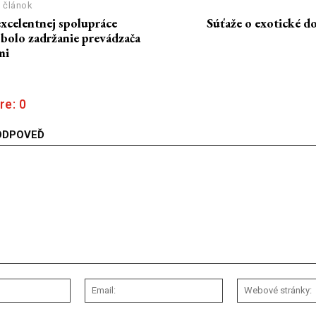
 článok
xcelentnej spolupráce
Súťaže o exotické d
 bolo zadržanie prevádzača
mi
re:
0
ODPOVEĎ
Meno:
Email: