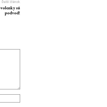
Ďalší článok
ovolenky sú
podvod!
Webové
stránky: