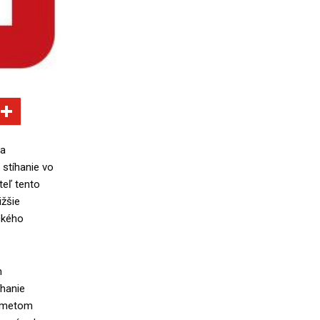
ia
stíhanie vo
teľ tento
žšie
ckého
m
íhanie
edmetom