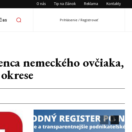
O nás
Tip na článok
Reklama
Kontakty
 Čas
Prihlásenie / Registrovať
ženca nemeckého ovčiaka,
 okrese