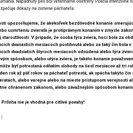
mania. Napadnutý pes bol veterinárne ošetrený. Polícia intenzívne n
zpečuje dôkazy na zistenie páchateľa.
slosti upozorňujeme, že akékoľvek bezdôvodné konanie smerujú
lebo usmrteniu zvieraťa je protiprávnym konaním v zmysle záko
j starostlivosti. V prípade, že osoba týra zviera, hoci bola za ob
cich dvanástich mesiacoch postihnutá alebo za taký čin bola v
cich dvadsiatich štyroch mesiacoch odsúdená alebo týra zviera
ovým spôsobom, alebo utýra zviera, je takéto konanie považova
 môže byť potrestaná odňatím slobody na šesť mesiacov až tri ro
den rok až päť rokov sa páchateľ potrestá, ak spácha takýto čin
eratách, alebo verejne alebo na mieste prístupnom verejnosti a
bitne chránenom zákonom, alebo závažnejším spôsobom konani
Príloha nie je vhodná pre citlivé povahy!
1)