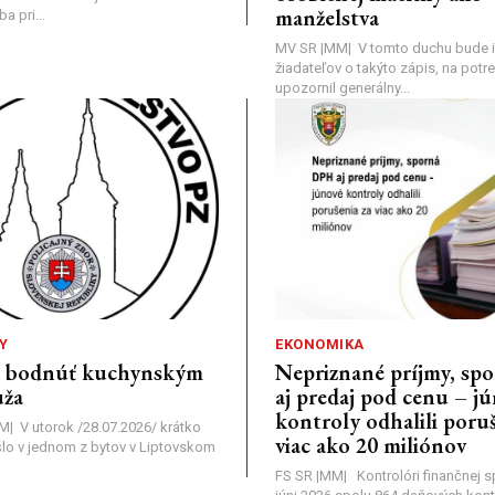
manželstva
 pri...
MV SR |MM| V tomto duchu bude i
žiadateľov o takýto zápis, na pot
upozornil generálny...
Y
EKONOMIKA
a bodnúť kuchynským
Nepriznané príjmy, s
ža
aj predaj pod cenu – j
kontroly odhalili poruš
MM| V utorok /28.07.2026/ krátko
viac ako 20 miliónov
lo v jednom z bytov v Liptovskom
FS SR |MM| Kontrolóri finančnej sp