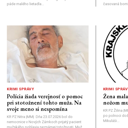
páde malého lietadla...
časovaná bomba
KRIMI SPRÁVY
KRIMI SPRÁV
Polícia žiada verejnosť o pomoc
Žena mal
pri stotožnení tohto muža. Na
nožom mu
svoje meno si nespomína
KR PZ Žilina |
po polnoci doš
KR PZ Nitra |MM| Dňa 23.07.2026 bol do
Mikuláši...
nemocnice v Nových Zámkoch prijatý pacient
mužského pohlavia neznámej totožnosti. Muž...