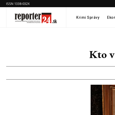
ISSN 1338-032X
Krimi Správy
Eko
Kto v