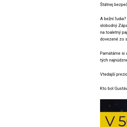
Štátnej bezpeč
A bežní ľudia
slobodný Západ
na toaletný pa
dovezené zo sp
Pamätáme si a
tých najnúdzne
Vtedajší prezi
Kto bol Gustá