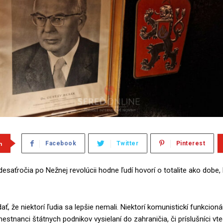
m
Facebook
Twitter
Pinterest
i desaťročia po Nežnej revolúcii hodne ľudí hovorí o totalite ako dobe
, že niektorí ľudia sa lepšie nemali. Niektorí komunistickí funkcionár
mestnanci štátnych podnikov vysielaní do zahraničia, či príslušníci vte