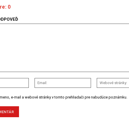
re:
0
ODPOVEĎ
Meno:
Email:
 meno, e-mail a webové stránky v tomto prehliadači pre nabudúce poznámku.