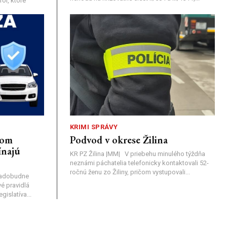
ol, ktoré
KRIMI SPRÁVY
nom
Podvod v okrese Žilina
ínajú
KR PZ Žilina |MM| V priebehu minulého týždňa
neznámi páchatelia telefonicky kontaktovali 52-
ročnú ženu zo Žiliny, pričom vystupovali...
nadobudne
é pravidlá
islatíva...