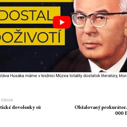
stáva Husáka máme v knižnici Múzea totality dostatok literatúry, ktorá
 článok
otické dovolenky sú
Obžalovaný prokurátor.
000 E