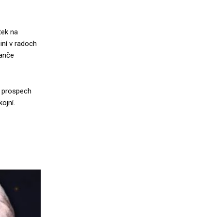
tek na
iní v radoch
ranče
v prospech
ojní.