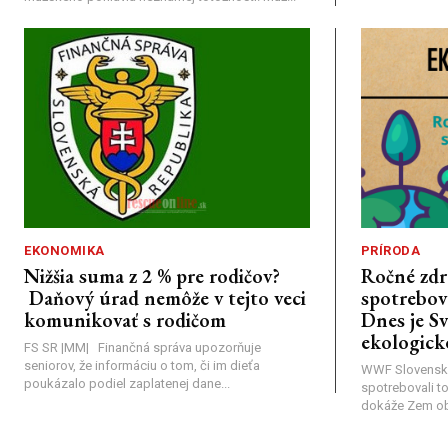
EKONOMIKA
PRÍRODA
Nižšia suma z 2 % pre rodičov?
Ročné zdr
Daňový úrad nemôže v tejto veci
spotrebova
komunikovať s rodičom
Dnes je S
ekologick
FS SR |MM| Finančná správa upozorňuje
seniorov, že informáciu o tom, či im dieťa
WWF Slovensk
poukázalo podiel zaplatenej dane...
spotrebovali t
dokáže Zem obno