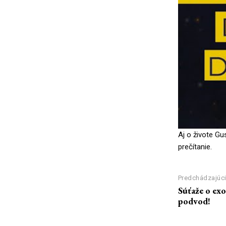
Aj o živote Gu
prečítanie.
Predchádzajúci
Súťaže o ex
podvod!