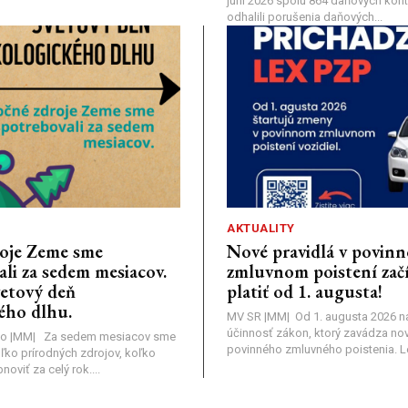
júni 2026 spolu 864 daňových kontr
odhalili porušenia daňových...
AKTUALITY
oje Zeme sme
Nové pravidlá v povin
li za sedem mesiacov.
zmluvnom poistení zač
vetový deň
platiť od 1. augusta!
ého dlhu.
MV SR |MM| Od 1. augusta 2026 
účinnosť zákon, ktorý zavádza nov
o |MM| Za sedem mesiacov sme
povinného zmluvného poistenia. Leg
oľko prírodných zdrojov, koľko
viť za celý rok....