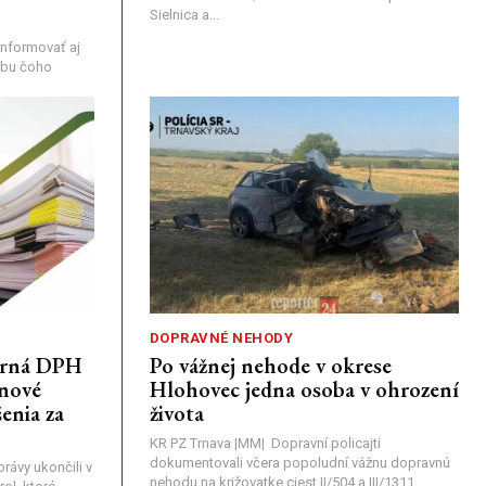
Sielnica a...
nformovať aj
rebu čoho
DOPRAVNÉ NEHODY
porná DPH
Po vážnej nehode v okrese
únové
Hlohovec jedna osoba v ohrození
enia za
života
KR PZ Trnava |MM| Dopravní policajti
dokumentovali včera popoludní vážnu dopravnú
rávy ukončili v
nehodu na križovatke ciest II/504 a III/1311,...