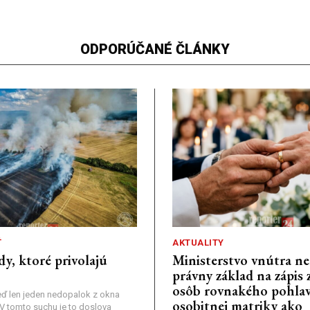
ODPORÚČANÉ ČLÁNKY
Ť
AKTUALITY
dy, ktoré privolajú
Ministerstvo vnútra n
právny základ na zápis 
osôb rovnakého pohlav
ď len jeden nedopalok z okna
osobitnej matriky ako
a: V tomto suchu je to doslova