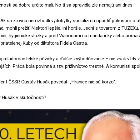
nosti sa dobre určite mali. No tí sa spravidla zle nemajú ani dnes.
? Ak sa zrovna nerozhodli výdobytky socializmu opustiť pokusom o ú
, mohli prežiť. Niektorí lepšie, iní horšie. Jedni s tovarom z TUZEXu, 
pier, hygienické vložky a pred Vianocami na mandarinky alebo poma
riatelenej Kuby od diktátora Fidela Castra.
j mladomanželské pôžičky a ďalšie zvýhodňovanie – nie však vždy 
jších. Práca bola povinná a tzv. príživníctvo trestné. A komunisti spok
dent ČSSR Gustáv Husák povedal- „Hranice nie sú korzo“.
v Husák v skutočnosti?