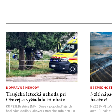
DOPRAVNÉ NEHODY
BEZPEČNOS
Tragická letecká nehoda pri
3 zlé nápa
Očovej si vyžiadala tri obete
hasičov!
KR PZ B.Bystrica |MM| Dnes v popoludňajších
HaZZ |MM| ​„Ve
hodinách došlo v Očovej k tragickej udalosti. Pri
auta...“ ​Realit