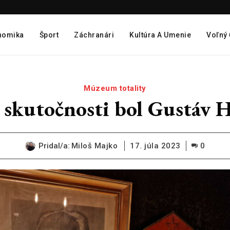
nomika
Šport
Záchranári
Kultúra A Umenie
Voľný
Múzeum totality
 skutočnosti bol Gustáv 
Pridal/a:
Miloš Majko
17. júla 2023
0