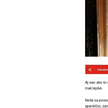
Zdieľa
Aj viac ako tr
mali lepšie.
Nedá sa povedať
aparátčici, za