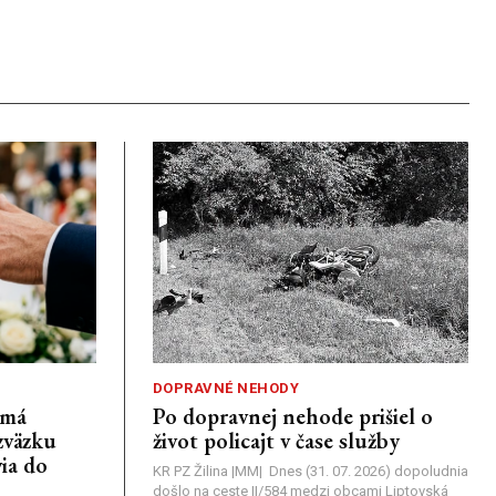
DOPRAVNÉ NEHODY
emá
Po dopravnej nehode prišiel o
zväzku
život policajt v čase služby
ia do
KR PZ Žilina |MM| Dnes (31. 07. 2026) dopoludnia
došlo na ceste II/584 medzi obcami Liptovská