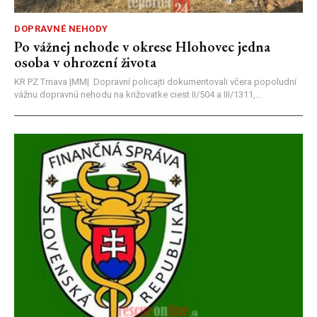
DOPRAVNÉ NEHODY
Po vážnej nehode v okrese Hlohovec jedna
osoba v ohrození života
KR PZ Trnava |MM| Dopravní policajti dokumentovali včera popoludní
vážnu dopravnú nehodu na križovatke ciest II/504 a III/1311,...