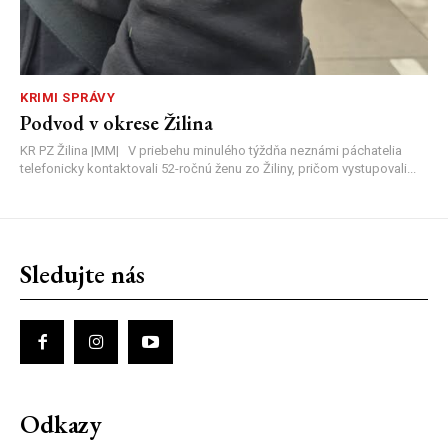
KRIMI SPRÁVY
Podvod v okrese Žilina
KR PZ Žilina |MM| V priebehu minulého týždňa neznámi páchatelia
telefonicky kontaktovali 52-ročnú ženu zo Žiliny, pričom vystupovali...
Sledujte nás
Odkazy