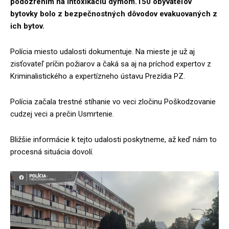
podozrením na intoxikáciu dymom.150 obyvateľov
bytovky bolo z bezpečnostných dôvodov evakuovaných z
ich bytov.
Polícia miesto udalosti dokumentuje. Na mieste je už aj
zisťovateľ príčin požiarov a čaká sa aj na príchod expertov z
Kriminalistického a expertízneho ústavu Prezídia PZ.
Polícia začala trestné stíhanie vo veci zločinu Poškodzovanie
cudzej veci a prečin Usmrtenie.
Bližšie informácie k tejto udalosti poskytneme, až keď nám to
procesná situácia dovolí.