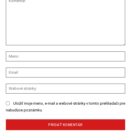
Komentár:
Me
Ema
We
str
Uložiť moje meno, e-mail a webové stránky v tomto prehliadači pre
nabudúce poznámku.