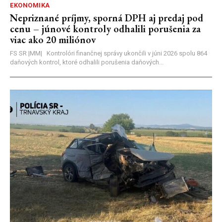
EKONOMIKA
Nepriznané príjmy, sporná DPH aj predaj pod
cenu – júnové kontroly odhalili porušenia za
viac ako 20 miliónov
FS SR |MM| Kontrolóri finančnej správy ukončili v júni 2026 spolu 864
daňových kontrol, ktoré odhalili porušenia daňových...