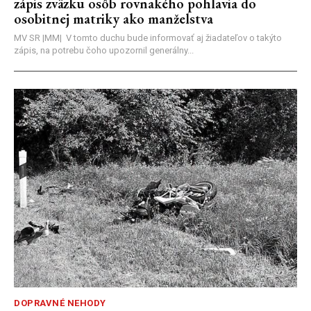
zápis zväzku osôb rovnakého pohlavia do
osobitnej matriky ako manželstva
MV SR |MM| V tomto duchu bude informovať aj žiadateľov o takýto
zápis, na potrebu čoho upozornil generálny...
DOPRAVNÉ NEHODY