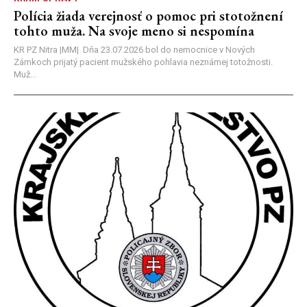
Polícia žiada verejnosť o pomoc pri stotožnení
tohto muža. Na svoje meno si nespomína
KR PZ Nitra |MM| Dňa 23.07.2026 bol do nemocnice v Nových
Zámkoch prijatý pacient mužského pohlavia neznámej totožnosti.
Muž...