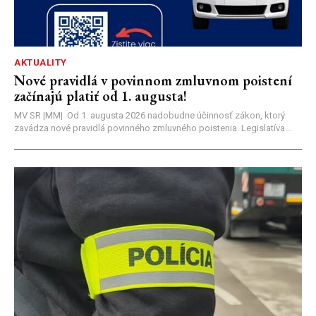
AKTUALITY
Nové pravidlá v povinnom zmluvnom poistení
začínajú platiť od 1. augusta!
MV SR |MM| Od 1. augusta 2026 nadobudne účinnosť zákon, ktorý
zavádza nové pravidlá povinného zmluvného poistenia. Legislatíva...