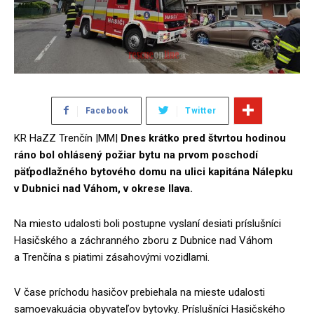
Facebook
Twitter
KR HaZZ Trenčín |MM|
Dnes krátko pred štvrtou hodinou
ráno bol ohlásený požiar bytu na prvom poschodí
päťpodlažného bytového domu na ulici kapitána Nálepku
v Dubnici nad Váhom, v okrese Ilava.
Na miesto udalosti boli postupne vyslaní desiati príslušníci
Hasičského a záchranného zboru z Dubnice nad Váhom
a Trenčína s piatimi zásahovými vozidlami.
V čase príchodu hasičov prebiehala na mieste udalosti
samoevakuácia obyvateľov bytovky. Príslušníci Hasičského