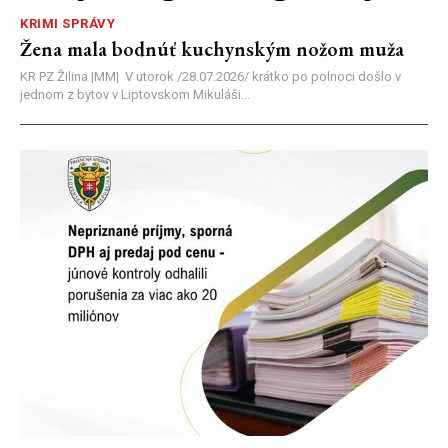
KRIMI SPRÁVY
Žena mala bodnúť kuchynským nožom muža
KR PZ Žilina |MM| V utorok /28.07.2026/ krátko po polnoci došlo v
jednom z bytov v Liptovskom Mikuláši...