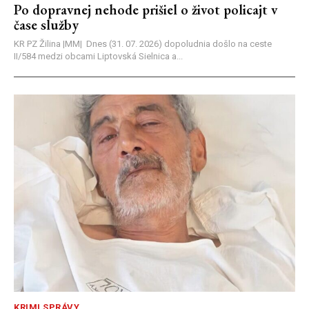
Po dopravnej nehode prišiel o život policajt v
čase služby
KR PZ Žilina |MM| Dnes (31. 07. 2026) dopoludnia došlo na ceste
II/584 medzi obcami Liptovská Sielnica a...
KRIMI SPRÁVY