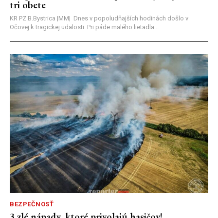
tri obete
KR PZ B.Bystrica |MM| Dnes v popoludňajších hodinách došlo v
Očovej k tragickej udalosti. Pri páde malého lietadla...
BEZPEČNOSŤ
3 zlé nápady, ktoré privolajú hasičov!