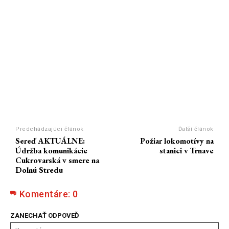
Predchádzajúci článok
Ďalší článok
Sereď AKTUÁLNE:
Požiar lokomotívy na
Údržba komunikácie
stanici v Trnave
Cukrovarská v smere na
Dolnú Stredu
Komentáre:
0
ZANECHAŤ ODPOVEĎ