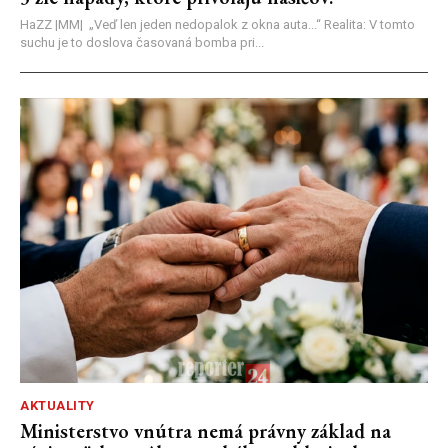
HaZZ |MM| ​„Veď len jeden nedopalok z okna auta...“ ​Realita: V tomto
suchu je to doslova časovaná bomba pri...
AKTUALITY
Ministerstvo vnútra nemá právny základ na