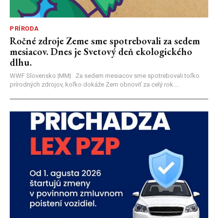
PRÍRODA
Ročné zdroje Zeme sme spotrebovali za sedem
mesiacov. Dnes je Svetový deň ekologického
dlhu.
WWF Slovensko |MM| Za sedem mesiacov sme spotrebovali toľko
prírodných zdrojov, koľko dokáže Zem obnoviť za celý rok....