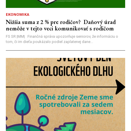
EKONOMIKA
Nižšia suma z 2 % pre rodičov? Daňový úrad
nemôže v tejto veci komunikovať s rodičom
FS SR |MM| Finančná správa upozorňuje seniorov, že informáciu o
tom, či im dieťa poukázalo podiel zaplatenej dane...