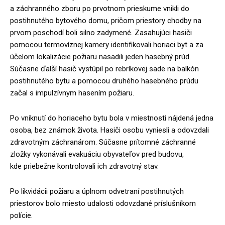
a záchranného zboru po prvotnom prieskume vnikli do
postihnutého bytového domu, pričom priestory chodby na
prvom poschodí boli silno zadymené. Zasahujúci hasiči
pomocou termovíznej kamery identifikovali horiaci byt a za
účelom lokalizácie požiaru nasadili jeden hasebný prúd.
Súčasne ďalší hasič vystúpil po rebríkovej sade na balkón
postihnutého bytu a pomocou druhého hasebného prúdu
začal s impulzívnym hasením požiaru.
Po vniknutí do horiaceho bytu bola v miestnosti nájdená jedna
osoba, bez známok života. Hasiči osobu vyniesli a odovzdali
zdravotným záchranárom. Súčasne prítomné záchranné
zložky vykonávali evakuáciu obyvateľov pred budovu,
kde priebežne kontrolovali ich zdravotný stav.
Po likvidácii požiaru a úplnom odvetraní postihnutých
priestorov bolo miesto udalosti odovzdané príslušníkom
polície.