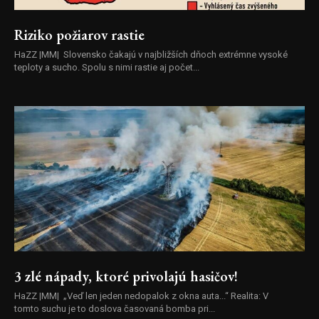
Riziko požiarov rastie
HaZZ |MM| Slovensko čakajú v najbližších dňoch extrémne vysoké
teploty a sucho. Spolu s nimi rastie aj počet...
3 zlé nápady, ktoré privolajú hasičov!
HaZZ |MM| ​„Veď len jeden nedopalok z okna auta...“ ​Realita: V
tomto suchu je to doslova časovaná bomba pri...