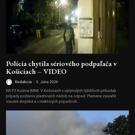
Polícia chytila sériového podpaľača v
Košiciach – VIDEO
Redakcia
-
3. Júna 2026
KR PZ Košice |MM| V Košiciach v uplynulých týždňoch pribúdali
prípady požiarov plastových nádob na odpad. Plamene zasiahli
viaceré stojiská a v niektorých prípadoch...