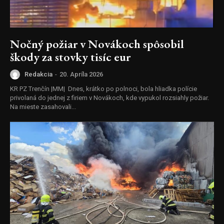
Nočný požiar v Novákoch spôsobil
škody za stovky tisíc eur
Redakcia
-
20. Apríla 2026
KR PZ Trenčín |MM| Dnes, krátko po polnoci, bola hliadka polície
privolaná do jednej z firiem v Novákoch, kde vypukol rozsiahly požiar.
Na mieste zasahovali...