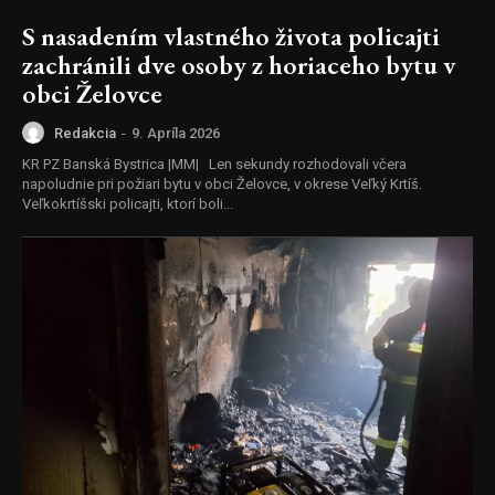
S nasadením vlastného života policajti
zachránili dve osoby z horiaceho bytu v
obci Želovce
Redakcia
-
9. Apríla 2026
KR PZ Banská Bystrica |MM| Len sekundy rozhodovali včera
napoludnie pri požiari bytu v obci Želovce, v okrese Veľký Krtíš.
Veľkokrtíšski policajti, ktorí boli...