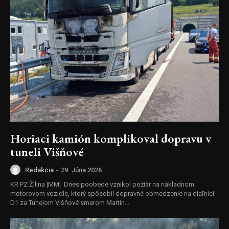
Horiaci kamión komplikoval dopravu v
tuneli Višňové
Redakcia
-
29. Júna 2026
KR PZ Žilina |MM| Dnes poobede vznikol požiar na nákladnom
motorovom vozidle, ktorý spôsobil dopravné obmedzenie na diaľnici
D1 za Tunelom Višňové smerom Martin...