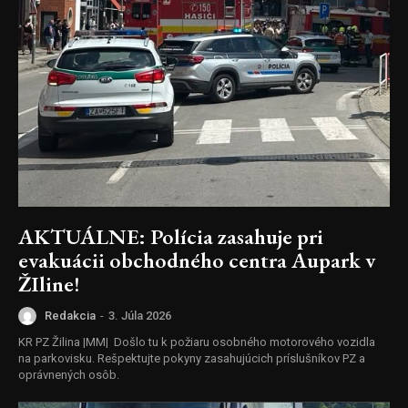
AKTUÁLNE: Polícia zasahuje pri
evakuácii obchodného centra Aupark v
ŽIline!
Redakcia
-
3. Júla 2026
KR PZ Žilina |MM| Došlo tu k požiaru osobného motorového vozidla
na parkovisku. Rešpektujte pokyny zasahujúcich príslušníkov PZ a
oprávnených osôb.