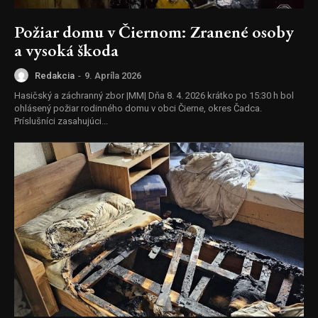
Požiar domu v Čiernom: Zranené osoby
a vysoká škoda
Redakcia
-
9. Apríla 2026
Hasičský a záchranný zbor |MM| Dňa 8. 4. 2026 krátko po 15:30 h bol
ohlásený požiar rodinného domu v obci Čierne, okres Čadca.
Príslušníci zasahujúci...