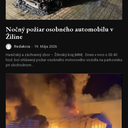
Nočný požiar osobného automobilu v
Žiline
Redakcia
-
19. Mája 2026
Hasičský a záchranný zbor – Žilinský kraj |MM| Dnes v noci o 03:40
hod. bol ohlásený požiar osobného motorového vozidla na parkovisku
pri obchodnom...