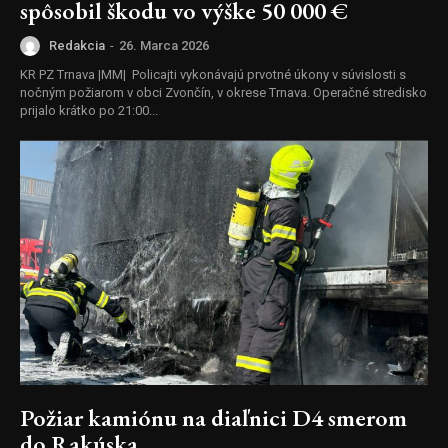
spôsobil škodu vo výške 50 000 €
Redakcia
-
26. Marca 2026
KR PZ Trnava |MM| Policajti vykonávajú prvotné úkony v súvislosti s
nočným požiarom v obci Zvončín, v okrese Trnava. Operačné stredisko
prijalo krátko po 21:00...
Požiar kamiónu na diaľnici D4 smerom
do Rakúska