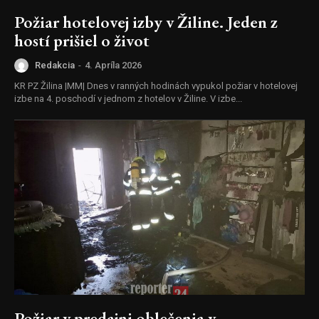
Požiar hotelovej izby v Žiline. Jeden z
hostí prišiel o život
Redakcia
-
4. Apríla 2026
KR PZ Žilina |MM| Dnes v ranných hodinách vypukol požiar v hotelovej
izbe na 4. poschodí v jednom z hotelov v Žiline. V izbe...
Požiar v predajni oblečenia v