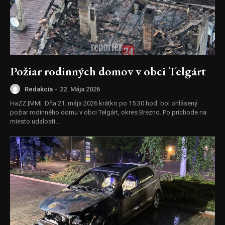
Požiar rodinných domov v obci Telgárt
Redakcia
-
22. Mája 2026
HaZZ |MM| Dňa 21. mája 2026 krátko po 15:30 hod. bol ohlásený
požiar rodinného domu v obci Telgárt, okres Brezno. Po príchode na
miesto udalosti...