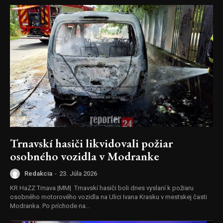
Trnavskí hasiči likvidovali požiar
osobného vozidla v Modranke
Redakcia
-
23. Júla 2026
KR HaZZ Trnava |MM| Trnavskí hasiči boli dnes vyslaní k požiaru
osobného motorového vozidla na Ulici Ivana Krasku v mestskej časti
Modranka. Po príchode na...