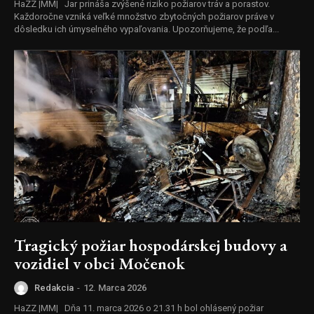
HaZZ |MM| Jar prináša zvýšené riziko požiarov tráv a porastov.
Každoročne vzniká veľké množstvo zbytočných požiarov práve v
dôsledku ich úmyselného vypaľovania. Upozorňujeme, že podľa...
Tragický požiar hospodárskej budovy a
vozidiel v obci Močenok
Redakcia
-
12. Marca 2026
HaZZ |MM| Dňa 11. marca 2026 o 21.31 h bol ohlásený požiar