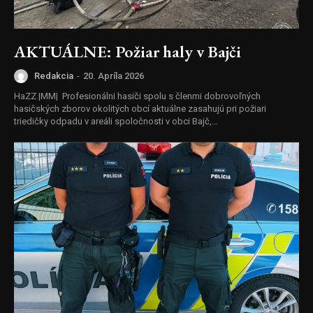
AKTUÁLNE: Požiar haly v Bajči
Redakcia
-
20. Apríla 2026
HaZZ |MM| Profesionálni hasiči spolu s členmi dobrovoľných
hasičských zborov okolitých obcí aktuálne zasahujú pri požiari
triedičky odpadu v areáli spoločnosti v obci Bajč,...