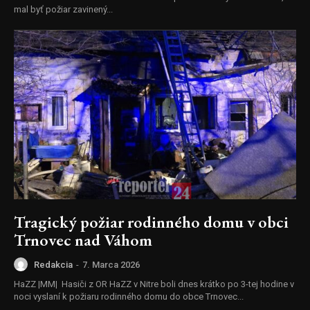
mal byť požiar zavinený...
Tragický požiar rodinného domu v obci
Trnovec nad Váhom
Redakcia
-
7. Marca 2026
HaZZ |MM| Hasiči z OR HaZZ v Nitre boli dnes krátko po 3-tej hodine v
noci vyslaní k požiaru rodinného domu do obce Trnovec...