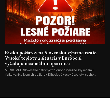
Riziko požiarov na Slovensku výrazne rastie.
Vysoké teploty a situácia v Európe si
vyžadujú maximálnu opatrnosť
MP SR |MM| Slovensko čelí v týchto dňoch výrazne zvýšenému
riziku vzniku lesných požiarov. Dlhodobé vysoké teploty, sucho...