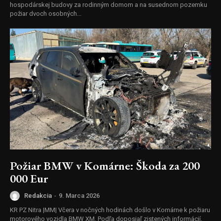
hospodárskej budovy za rodinným domom a na susednom pozemku
požiar dvoch osobných...
Požiar BMW v Komárne: Škoda za 200
000 Eur
Redakcia
-
9. Marca 2026
KR PZ Nitra |MM| Včera v nočných hodinách došlo v Komárne k požiaru
motorového vozidla BMW XM. Podľa doposiaľ zistených informácií,