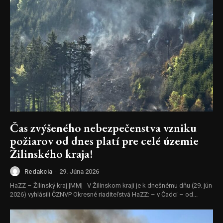
Čas zvýšeného nebezpečenstva vzniku
požiarov od dnes platí pre celé územie
Žilinského kraja!
Redakcia
-
29. Júna 2026
HaZZ – Žilinský kraj |MM| V Žilinskom kraji je k dnešnému dňu (29. jún
2026) vyhlásili ČZNVP Okresné riaditeľstvá HaZZ: – v Čadci – od...