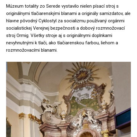
Múzeum totality zo Serede vystavilo nielen písací stroj s
originálnymi tlačiarenskými blanami a originály samizdatov, ale
hlavne pôvodný Cyklostyl za socializmu používaný orgánmi
socialistickej Verejnej bezpečnosti a dobový rozmnožovací
stroj Ormig. Všetky stroje aj s originálnymi doplnkami
nevyhnutnými k tlači, ako tlačiarenskou farbou, liehom a
rozmnožovacími blanami.