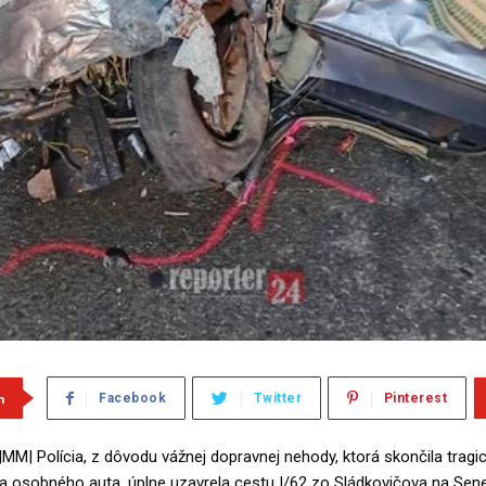
m
Facebook
Twitter
Pinterest
MM| Polícia, z dôvodu vážnej dopravnej nehody, ktorá skončila tragi
a osobného auta, úplne uzavrela cestu I/62 zo Sládkovičova na Sene