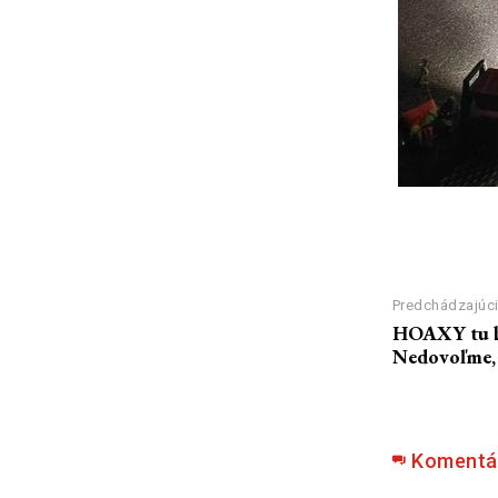
Predchádzajúci
HOAXY tu bo
Nedovoľme, a
Komentá