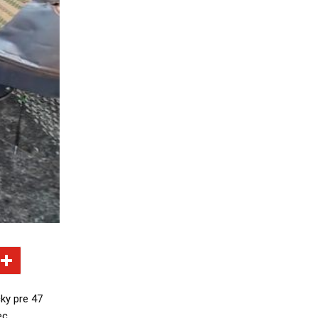
cky pre 47
c.