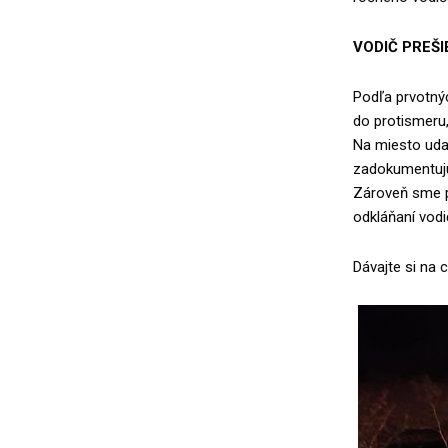
VODIČ PREŠ
Podľa prvotnýc
do protismeru,
Na miesto udal
zadokumentujú 
Zároveň sme po
odkláňaní vod
Dávajte si na 