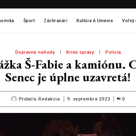
nomika
Šport
Záchranári
Kultúra A Umenie
Voľný
Dopravné nehody
Krimi správy
Polícia
a Š-Fabie a kamiónu. Ce
Senec je úplne uzavretá!
Pridal/a:
Redakcia
9. septembra 2023
0