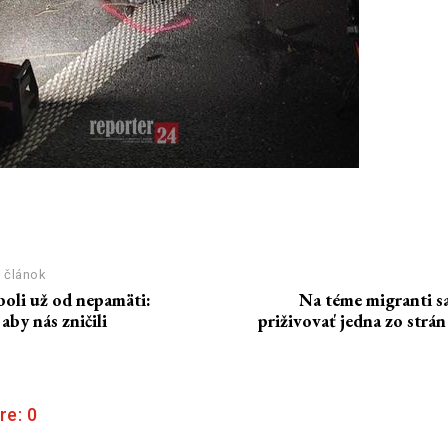
 článok
li už od nepamäti:
Na téme migranti s
by nás zničili
priživovať jedna zo strá
re:
0