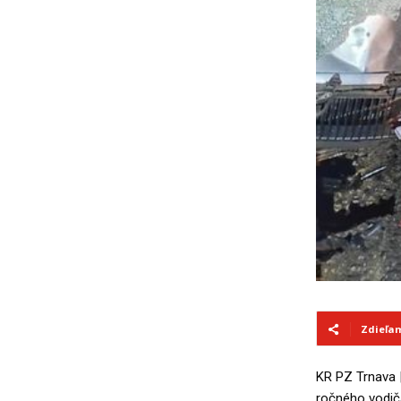
Zdieľa
KR PZ Trnava |
ročného vodič