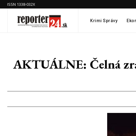
ISSN 1338-032X
Krimi Správy
Eko
AKTUÁLNE: Čelná zrážk