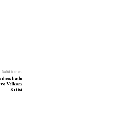
Ďalší článok
a dnes bude
n vo Veľkom
Krtíši