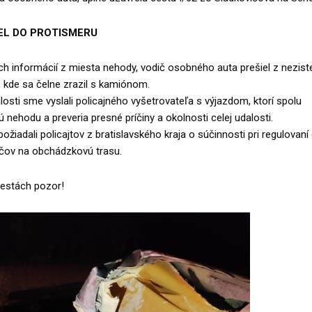
IEL DO PROTISMERU
h informácií z miesta nehody, vodič osobného auta prešiel z neziste
 kde sa čelne zrazil s kamiónom.
osti sme vyslali policajného vyšetrovateľa s výjazdom, ktorí spolu
nehodu a preveria presné príčiny a okolnosti celej udalosti.
žiadali policajtov z bratislavského kraja o súčinnosti pri regulovaní
ičov na obchádzkovú trasu.
cestách pozor!