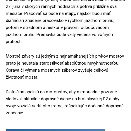
27. júna v skorých ranných hodinách a potrvá približne dva
mesiace. Pracovať sa bude na etapy, najskôr budú mať
diaľničiari zriadené pracovisko v rýchlom jazdnom pruhu,
potom v strednom a neskôr v pravom, odbočovacom
jazdnom pruhu. Premávka bude vždy vedená vo voľných
pruhoch.
Mostné závery sú jedným z najnamáhanejších prvkov mostov,
preto je neustála starostlivosť absolútnou nevyhnutnosťou.
Oprava či výmena mostných záberov zvyšuje celkovú
životnosť mosta.
Diaľničiari apelujú na motoristov, aby mimoriadne pozorne
sledovali aktuálne dopravné dianie na bratislavskej D2 a aby
svoje vozidlá riadili obozretne, rešpektujúc dočasné dopravné
značenie.