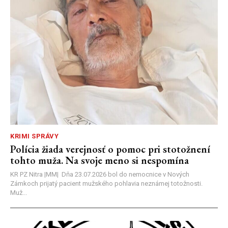
KRIMI SPRÁVY
Polícia žiada verejnosť o pomoc pri stotožnení
tohto muža. Na svoje meno si nespomína
KR PZ Nitra |MM| Dňa 23.07.2026 bol do nemocnice v Nových
Zámkoch prijatý pacient mužského pohlavia neznámej totožnosti.
Muž...