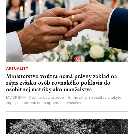
AKTUALITY
Ministerstvo vnútra nemá právny základ na
zápis zväzku osôb rovnakého pohlavia do
osobitnej matriky ako manželstva
MV SR |MM| V tomto duchu bude informovať aj žiadateľov o takýto
zápis, na potrebu čoho upozornil generálny...