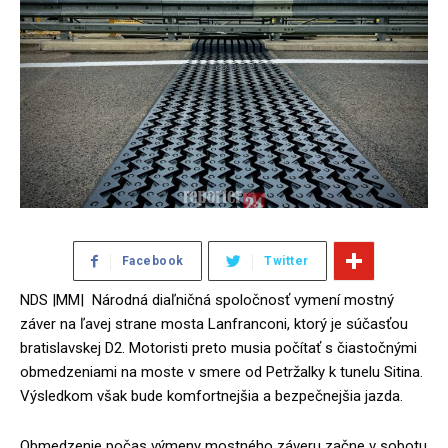
Facebook
Twitter
NDS |MM| Národná diaľničná spoločnosť vymení mostný
záver na ľavej strane mosta Lanfranconi, ktorý je súčasťou
bratislavskej D2. Motoristi preto musia počítať s čiastočnými
obmedzeniami na moste v smere od Petržalky k tunelu Sitina.
Výsledkom však bude komfortnejšia a bezpečnejšia jazda.
Obmedzenie počas výmeny mostného záveru začne v sobotu