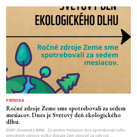
PRÍRODA
Ročné zdroje Zeme sme spotrebovali za sedem
mesiacov. Dnes je Svetový deň ekologického
dlhu.
WWF Slovensko |MM| Za sedem mesiacov sme spotrebovali toľko
prírodných zdrojov, koľko dokáže Zem obnoviť za celý rok....