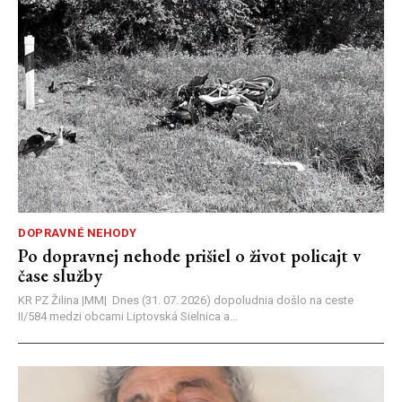
DOPRAVNÉ NEHODY
Po dopravnej nehode prišiel o život policajt v
čase služby
KR PZ Žilina |MM| Dnes (31. 07. 2026) dopoludnia došlo na ceste
II/584 medzi obcami Liptovská Sielnica a...