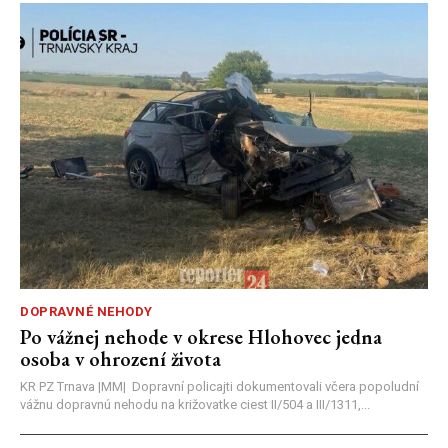
DOPRAVNÉ NEHODY
Po vážnej nehode v okrese Hlohovec jedna
osoba v ohrození života
KR PZ Trnava |MM| Dopravní policajti dokumentovali včera popoludní
vážnu dopravnú nehodu na križovatke ciest II/504 a III/1311,...