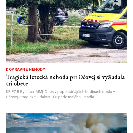
DOPRAVNÉ NEHODY
Tragická letecká nehoda pri Očovej si vyžiadala
tri obete
KR PZ B.Bystrica |MM| Dnes v popoludňajších hodinách došlo v
Očovej k tragickej udalosti. Pri páde malého lietadla...