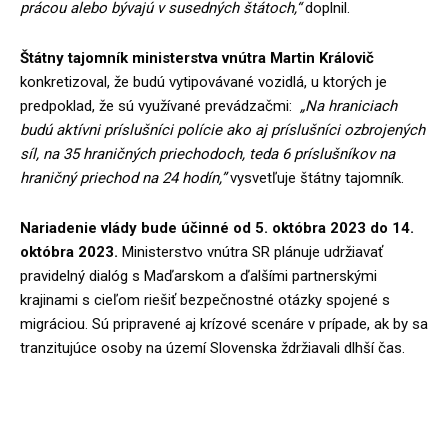
prácou alebo bývajú v susedných štátoch,“
doplnil.
Štátny tajomník ministerstva vnútra Martin Královič
konkretizoval, že budú vytipovávané vozidlá, u ktorých je
predpoklad, že sú využívané prevádzačmi:
„Na hraniciach
budú aktívni príslušníci polície ako aj príslušníci ozbrojených
síl, na 35 hraničných priechodoch, teda 6 príslušníkov na
hraničný priechod na 24 hodín,”
vysvetľuje štátny tajomník.
Nariadenie vlády bude účinné od 5. októbra 2023 do 14.
októbra 2023.
Ministerstvo vnútra SR plánuje udržiavať
pravidelný dialóg s Maďarskom a ďalšími partnerskými
krajinami s cieľom riešiť bezpečnostné otázky spojené s
migráciou. Sú pripravené aj krízové scenáre v prípade, ak by sa
tranzitujúce osoby na území Slovenska ždržiavali dlhší čas.
Záchytný bod vo Veľkom Krtíši ukončuje svoju
činnosť