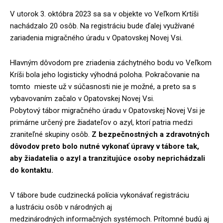
V utorok 3. októbra 2023 sa sa v objekte vo Veľkom Krtíši
nachádzalo 20 osôb. Na registráciu bude ďalej využívané
zariadenia migračného úradu v Opatovskej Novej Vsi.
Hlavným dôvodom pre zriadenia záchytného bodu vo Veľkom
Kríši bola jeho logisticky výhodná poloha. Pokračovanie na
tomto mieste už v súčasnosti nie je možné, a preto sa s
vybavovaním začalo v Opatovskej Novej Vsi.
Pobytový tábor migračného úradu v Opatovskej Novej Vsi je
primárne určený pre žiadateľov o azyl, ktorí patria medzi
zraniteľné skupiny osôb.
Z bezpečnostných a zdravotných
dôvodov preto bolo nutné vykonať úpravy v tábore tak,
aby žiadatelia o azyl a tranzitujúce osoby neprichádzali
do kontaktu.
V tábore bude cudzinecká polícia vykonávať registráciu
a lustráciu osôb v národných aj
medzinárodných informačných systémoch. Prítomné budú aj