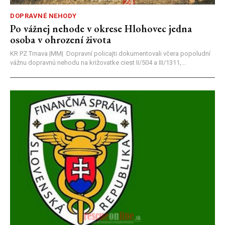
DOPRAVNÉ NEHODY
Po vážnej nehode v okrese Hlohovec jedna
osoba v ohrození života
KR PZ Trnava |MM| Dopravní policajti dokumentovali včera popoludní
vážnu dopravnú nehodu na križovatke ciest II/504 a III/1311,...