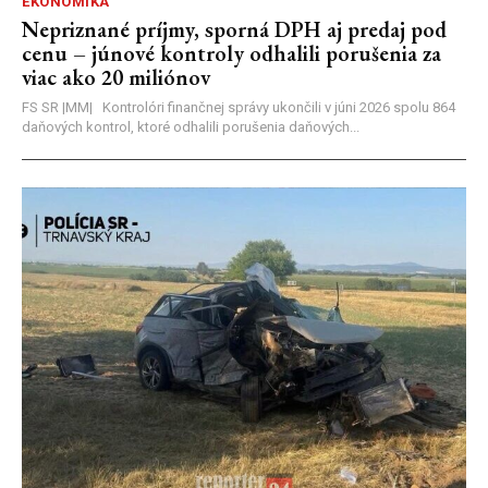
EKONOMIKA
Nepriznané príjmy, sporná DPH aj predaj pod
cenu – júnové kontroly odhalili porušenia za
viac ako 20 miliónov
FS SR |MM| Kontrolóri finančnej správy ukončili v júni 2026 spolu 864
daňových kontrol, ktoré odhalili porušenia daňových...