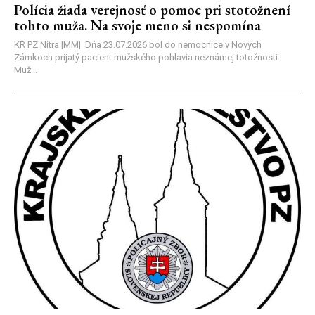
Polícia žiada verejnosť o pomoc pri stotožnení
tohto muža. Na svoje meno si nespomína
KR PZ Nitra |MM| Dňa 23.07.2026 bol do nemocnice v Nových
Zámkoch prijatý pacient mužského pohlavia neznámej totožnosti.
Muž...