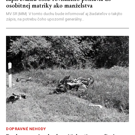
osobitnej matriky ako manželstva
MV SR |MM| V tomto duchu bude informovať aj žiadateľov o takýto
zápis, na potrebu čoho upozornil generálny...
DOPRAVNÉ NEHODY