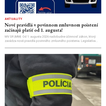
AKTUALITY
Nové pravidlá v povinnom zmluvnom poistení
začínajú platiť od 1. augusta!
MV SR |MM| Od 1. augusta 2026 nadobudne účinnosť zákon, ktorý
zavádza nové pravidlá povinného zmluvného poistenia. Legislatíva...