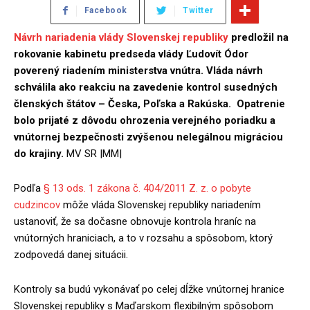
Facebook
Twitter
Návrh nariadenia vlády Slovenskej republiky
predložil na
rokovanie kabinetu predseda vlády Ľudovít Ódor
poverený riadením ministerstva vnútra. Vláda návrh
schválila ako reakciu na zavedenie kontrol susedných
členských štátov – Česka, Poľska a Rakúska. Opatrenie
bolo prijaté z dôvodu ohrozenia verejného poriadku a
vnútornej bezpečnosti zvýšenou nelegálnou migráciou
do krajiny.
MV SR |MM|
Podľa
§ 13 ods. 1 zákona č. 404/2011 Z. z. o pobyte
cudzincov
môže vláda Slovenskej republiky nariadením
ustanoviť, že sa dočasne obnovuje kontrola hraníc na
vnútorných hraniciach, a to v rozsahu a spôsobom, ktorý
zodpovedá danej situácii.
Kontroly sa budú vykonávať po celej dĺžke vnútornej hranice
Slovenskej republiky s Maďarskom flexibilným spôsobom