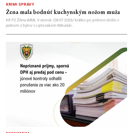
KRIMI SPRÁVY
Žena mala bodnúť kuchynským nožom muža
KR PZ Žilina |MM| V utorok /28.07.2026/ krátko po polnoci došlo v
jednom z bytov v Liptovskom Mikuláši...