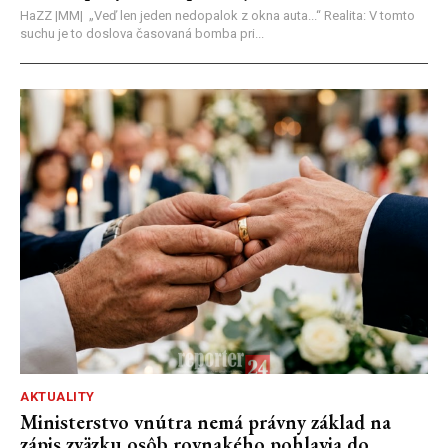
HaZZ |MM| ​„Veď len jeden nedopalok z okna auta...“ ​Realita: V tomto
suchu je to doslova časovaná bomba pri...
AKTUALITY
Ministerstvo vnútra nemá právny základ na
zápis zväzku osôb rovnakého pohlavia do