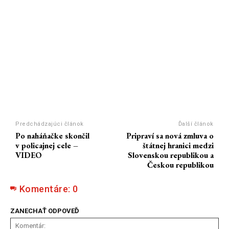
Predchádzajúci článok
Ďalší článok
Po naháňačke skončil
Pripraví sa nová zmluva o
v policajnej cele –
štátnej hranici medzi
VIDEO
Slovenskou republikou a
Českou republikou
Komentáre:
0
ZANECHAŤ ODPOVEĎ