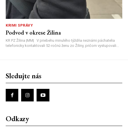
KRIMI SPRÁVY
Podvod v okrese Žilina
KR PZ Žilina |MM| V priebehu minulého týždňa neznámi páchatelia
telefonicky kontaktovali 52-ročnú ženu zo Žiliny, pričom vystupovali...
Sledujte nás
Odkazy