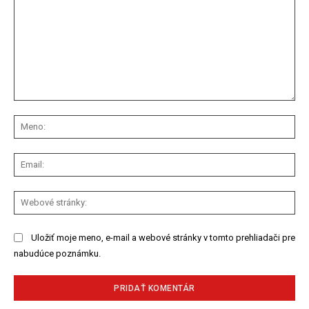
Komentár:
Me
Ema
We
str
Uložiť moje meno, e-mail a webové stránky v tomto prehliadači pre
nabudúce poznámku.