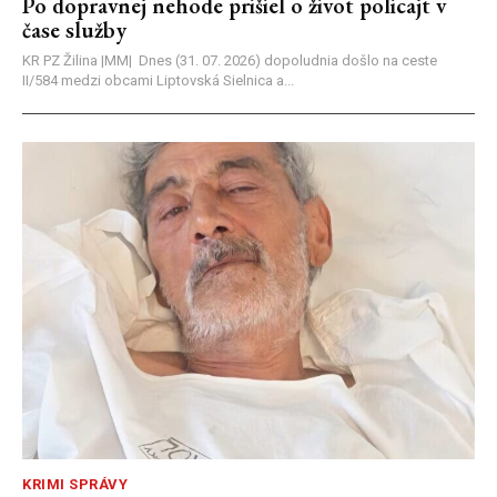
Po dopravnej nehode prišiel o život policajt v
čase služby
KR PZ Žilina |MM| Dnes (31. 07. 2026) dopoludnia došlo na ceste
II/584 medzi obcami Liptovská Sielnica a...
KRIMI SPRÁVY