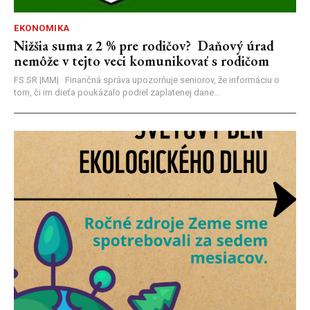
EKONOMIKA
Nižšia suma z 2 % pre rodičov? Daňový úrad
nemôže v tejto veci komunikovať s rodičom
FS SR |MM| Finančná správa upozorňuje seniorov, že informáciu o
tom, či im dieťa poukázalo podiel zaplatenej dane...