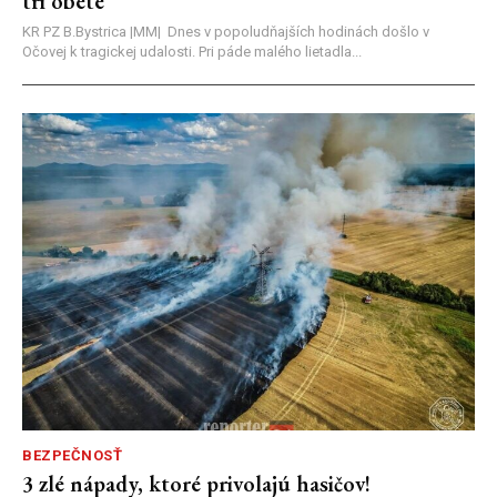
tri obete
KR PZ B.Bystrica |MM| Dnes v popoludňajších hodinách došlo v
Očovej k tragickej udalosti. Pri páde malého lietadla...
BEZPEČNOSŤ
3 zlé nápady, ktoré privolajú hasičov!