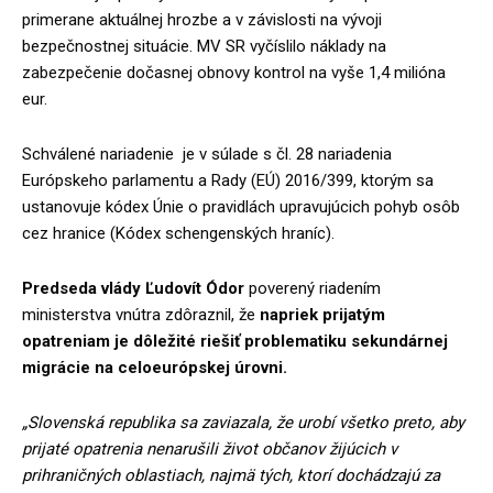
primerane aktuálnej hrozbe a v závislosti na vývoji
bezpečnostnej situácie. MV SR vyčíslilo náklady na
zabezpečenie dočasnej obnovy kontrol na vyše 1,4 milióna
eur.
Schválené nariadenie je v súlade s čl. 28 nariadenia
Európskeho parlamentu a Rady (EÚ) 2016/399, ktorým sa
ustanovuje kódex Únie o pravidlách upravujúcich pohyb osôb
cez hranice (Kódex schengenských hraníc).
Predseda vlády Ľudovít Ódor
poverený riadením
ministerstva vnútra zdôraznil, že
napriek prijatým
opatreniam je dôležité riešiť problematiku sekundárnej
migrácie na celoeurópskej úrovni.
„Slovenská republika sa zaviazala, že urobí všetko preto, aby
prijaté opatrenia nenarušili život občanov žijúcich v
prihraničných oblastiach, najmä tých, ktorí dochádzajú za