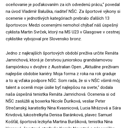
oceňovanie je poďakovaním za ich odvedenú prácu,“ povedal
na úvod Vladimír Baluška, riaditeľ NŠC. Za športové výkony si
ocenenie v jednotlivých kategóriach prebralo ďalších 13
športovcov. Medzi ocenenými nemohol chýbať náš úspešný
cyklista Martin Svrček, ktorý na MS U23 v Glasgowe v cestnej
cyklistike vybojoval pre Slovensko bronz.
Jedno z najkrajších športových období prežíva určite Renáta
Jamrichová, ktorá je čerstvou juniorskou grandslamovou
šampiónkou v dvojhre z Australian Open. „Aktuálne prežívam
najlepšie obdobie kariéry. Moja forma z roka na rok graduje
a to aj vďaka podpore NŠC. Som rada, že si v NŠC všimli môj
talent a ocenili moje úsilie byť najlepšou na svete,“ dodala
naša úspešná tenistka Renáta Jamrichová. Ocenenia si od
NŠC zaslúžili aj boxerka Nicole Ďuríková, vesliar Peter
Strečanský, karatistky Nina Kvasnicová, Lucia Mrázová a Sára
Krivdová, lukostrelkyňa Denisa Baránková, plavec Samuel
Košťál, športová lezkyňa Martina Buršíková, tenistka Nina