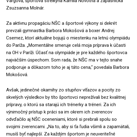
Vargová, športová strelkyňa Kamila Novotná a zápasníčka
Zsuzsanna Molnár.
Za aktívnu propagáciu NŠC a športové výkony si dekrét
prevzali gymnastka Barbora Mokošová a boxer Andrej
Csemez, ktorí aktuálne bojujú o miestenku na letnú olympiádu
do Paríža. „Momentálne smeruje celá moja príprava k účasti
na OH v Paríži. Účasť na olympiáde je pre každého športovca
najväčším úspechom. Som rada, že NŠC ma v tejto snahe
podporuje a dôkazom toho je aj táto cena,“ povedala Barbora
Mokošová.
Avšak, jedinečné okamihy zo stupňov víťazov a pocity zo
skvelých výsledkov by títo športovci neprežívali bez kvalitnej
prípravy, o ktorú sa starajú ich trénerky a tréneri. Za ich
výnimočný prístup k práci sa im okrem ich zverencov
odvďačilo aj NŠC oceneniami, ktoré si prebrali spolu so
svojimi zverencami. „Na to, aby si ťa ľudia všimli a zapamätali,
musíš byť najlepší. Za každým športom je neuveriteľné