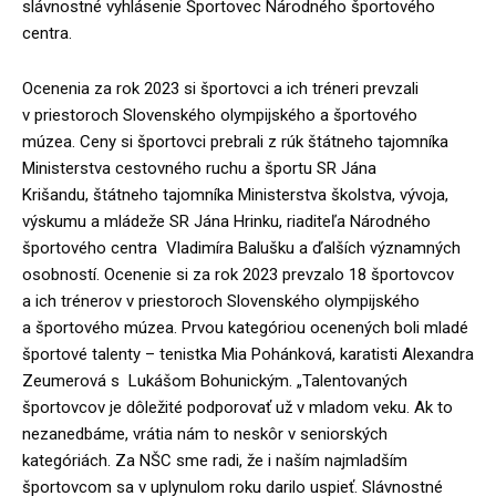
slávnostné vyhlásenie Športovec Národného športového
centra.
Ocenenia za rok 2023 si športovci a ich tréneri prevzali
v priestoroch Slovenského olympijského a športového
múzea. Ceny si športovci prebrali z rúk štátneho tajomníka
Ministerstva cestovného ruchu a športu SR Jána
Krišandu, štátneho tajomníka Ministerstva školstva, vývoja,
výskumu a mládeže SR Jána Hrinku, riaditeľa Národného
športového centra Vladimíra Balušku a ďalších významných
osobností. Ocenenie si za rok 2023 prevzalo 18 športovcov
a ich trénerov v priestoroch Slovenského olympijského
a športového múzea. Prvou kategóriou ocenených boli mladé
športové talenty – tenistka Mia Pohánková, karatisti Alexandra
Zeumerová s Lukášom Bohunickým. „Talentovaných
športovcov je dôležité podporovať už v mladom veku. Ak to
nezanedbáme, vrátia nám to neskôr v seniorských
kategóriách. Za NŠC sme radi, že i naším najmladším
športovcom sa v uplynulom roku darilo uspieť. Slávnostné