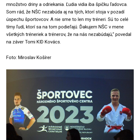
množstvo driny a odriekania. Ľudia vidia iba špičku ľadovca.
Som rád, že NŠC nezabúda aj na tých, ktorí stoja v pozadí
úspechu športovcov. A nie sme to len my tréneri. Sú to celé
tímy ľudí, ktorí sa na tom podieľajú. Ďakujem NŠC v mene
všetkých tréneriek a trénerov, že na nás nezabúdajú,“ povedal
na záver Tomi KID Kovács.
Foto: Miroslav Košírer