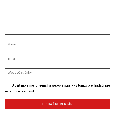
Komentár:
Me
Ema
We
str
Uložiť moje meno, e-mail a webové stránky v tomto prehliadači pre
nabudúce poznámku.