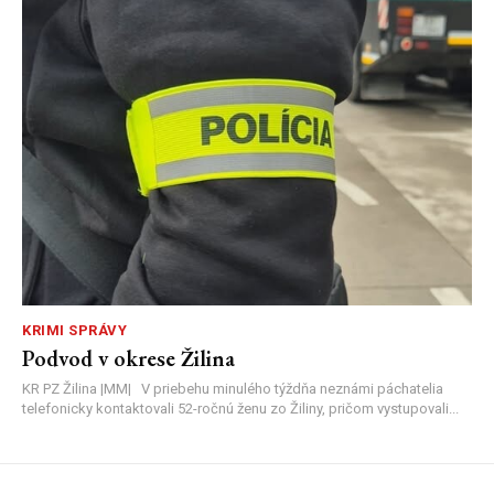
KRIMI SPRÁVY
Podvod v okrese Žilina
KR PZ Žilina |MM| V priebehu minulého týždňa neznámi páchatelia
telefonicky kontaktovali 52-ročnú ženu zo Žiliny, pričom vystupovali...