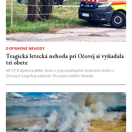
DOPRAVNÉ NEHODY
Tragická letecká nehoda pri Očovej si vyžiadala
tri obete
KR PZ B.Bystrica |MM| Dnes v popoludňajších hodinách došlo v
Očovej k tragickej udalosti. Pri páde malého lietadla...