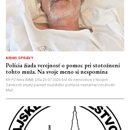
KRIMI SPRÁVY
Polícia žiada verejnosť o pomoc pri stotožnení
tohto muža. Na svoje meno si nespomína
KR PZ Nitra |MM| Dňa 23.07.2026 bol do nemocnice v Nových
Zámkoch prijatý pacient mužského pohlavia neznámej totožnosti.
Muž...