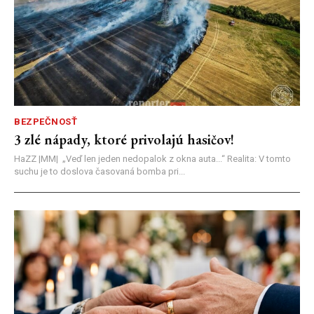
BEZPEČNOSŤ
3 zlé nápady, ktoré privolajú hasičov!
HaZZ |MM| ​„Veď len jeden nedopalok z okna auta...“ ​Realita: V tomto
suchu je to doslova časovaná bomba pri...