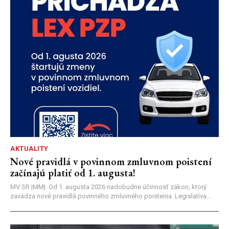
AKTUALITY
Nové pravidlá v povinnom zmluvnom poistení
začínajú platiť od 1. augusta!
MV SR |MM| Od 1. augusta 2026 nadobudne účinnosť zákon, ktorý
zavádza nové pravidlá povinného zmluvného poistenia. Legislatíva...