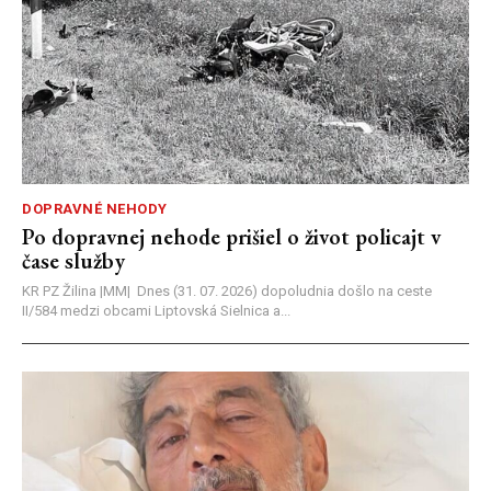
DOPRAVNÉ NEHODY
Po dopravnej nehode prišiel o život policajt v
čase služby
KR PZ Žilina |MM| Dnes (31. 07. 2026) dopoludnia došlo na ceste
II/584 medzi obcami Liptovská Sielnica a...