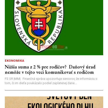
EKONOMIKA
Nižšia suma z 2 % pre rodičov? Daňový úrad
nemôže v tejto veci komunikovať s rodičom
FS SR |MM| Finančná správa upozorňuje seniorov, že informáciu o
tom, či im dieťa poukázalo podiel zaplatenej dane...