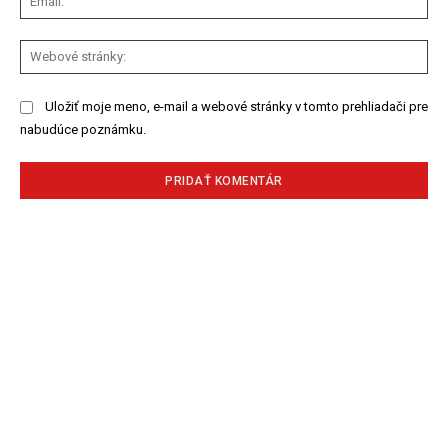
We
str
Uložiť moje meno, e-mail a webové stránky v tomto prehliadači pre
nabudúce poznámku.