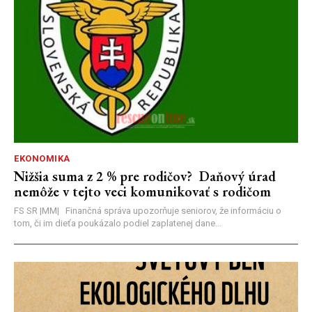
EKONOMIKA
Nižšia suma z 2 % pre rodičov? Daňový úrad
nemôže v tejto veci komunikovať s rodičom
FS SR |MM| Finančná správa upozorňuje seniorov, že informáciu o
tom, či im dieťa poukázalo podiel zaplatenej dane...