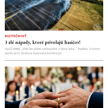
BEZPEČNOSŤ
3 zlé nápady, ktoré privolajú hasičov!
HaZZ |MM| ​„Veď len jeden nedopalok z okna auta...“ ​Realita: V tomto
suchu je to doslova časovaná bomba pri...