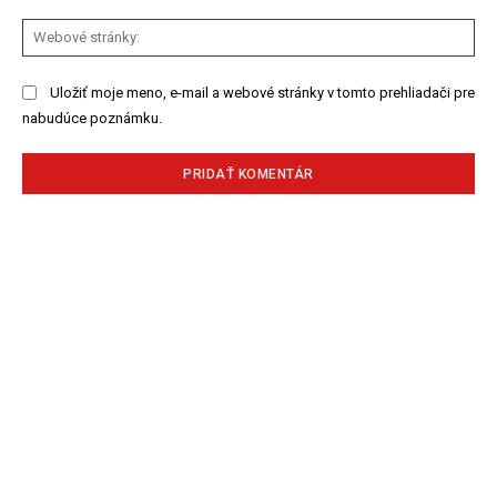
We
str
Uložiť moje meno, e-mail a webové stránky v tomto prehliadači pre
nabudúce poznámku.