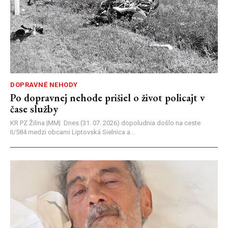
DOPRAVNÉ NEHODY
Po dopravnej nehode prišiel o život policajt v
čase služby
KR PZ Žilina |MM| Dnes (31. 07. 2026) dopoludnia došlo na ceste
II/584 medzi obcami Liptovská Sielnica a...