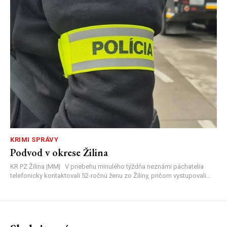
KRIMI SPRÁVY
Podvod v okrese Žilina
KR PZ Žilina |MM| V priebehu minulého týždňa neznámi páchatelia
telefonicky kontaktovali 52-ročnú ženu zo Žiliny, pričom vystupovali...