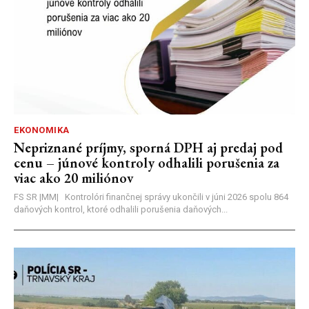
EKONOMIKA
Nepriznané príjmy, sporná DPH aj predaj pod
cenu – júnové kontroly odhalili porušenia za
viac ako 20 miliónov
FS SR |MM| Kontrolóri finančnej správy ukončili v júni 2026 spolu 864
daňových kontrol, ktoré odhalili porušenia daňových...