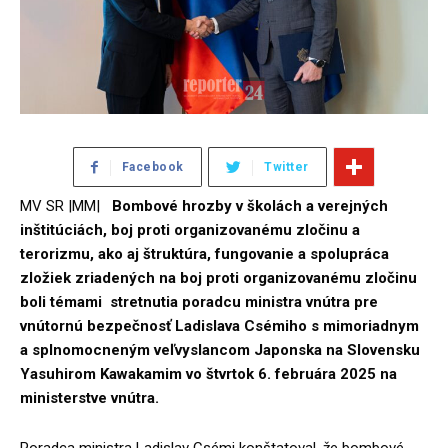
Facebook
Twitter
MV SR |MM|
Bombové hrozby v školách a verejných
inštitúciách, boj proti organizovanému zločinu a
terorizmu, ako aj štruktúra, fungovanie a spolupráca
zložiek zriadených na boj proti organizovanému zločinu
boli témami stretnutia poradcu ministra vnútra pre
vnútornú bezpečnosť Ladislava Csémiho s mimoriadnym
a splnomocneným veľvyslancom Japonska na Slovensku
Yasuhirom Kawakamim vo štvrtok 6. februára 2025 na
ministerstve vnútra.