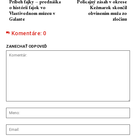
Príbeh fajky – prednáška
Policajný zásah v okrese
o histórii fajok vo
Kežmarok skončil
Vlastivednom múzeu v
obvinením muža zo
Galante
zločinu
Komentáre:
0
ZANECHAŤ ODPOVEĎ
Komentár:
Me
Ema