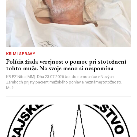
KRIMI SPRÁVY
Polícia žiada verejnosť o pomoc pri stotožnení
tohto muža. Na svoje meno si nespomína
KR PZ Nitra |MM| Dňa 23.07.2026 bol do nemocnice v Nových
Zámkoch prijatý pacient mužského pohlavia neznámej totožnosti.
Muž...