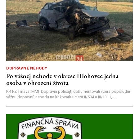
DOPRAVNÉ NEHODY
Po vážnej nehode v okrese Hlohovec jedna
osoba v ohrození života
KR PZ Trnava |MM| Dopravní policajti dokumentovali včera popoludní
vážnu dopravnú nehodu na križovatke ciest II/504 a III/1311,...