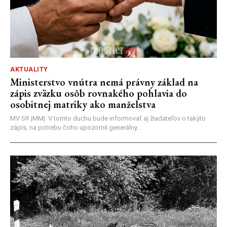
AKTUALITY
Ministerstvo vnútra nemá právny základ na
zápis zväzku osôb rovnakého pohlavia do
osobitnej matriky ako manželstva
MV SR |MM| V tomto duchu bude informovať aj žiadateľov o takýto
zápis, na potrebu čoho upozornil generálny...