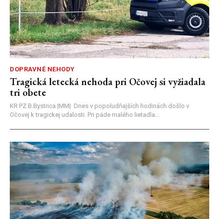
DOPRAVNÉ NEHODY
Tragická letecká nehoda pri Očovej si vyžiadala
tri obete
KR PZ B.Bystrica |MM| Dnes v popoludňajších hodinách došlo v
Očovej k tragickej udalosti. Pri páde malého lietadla...