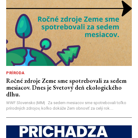
PRÍRODA
Ročné zdroje Zeme sme spotrebovali za sedem
mesiacov. Dnes je Svetový deň ekologického
dlhu.
WWF Slovensko |MM| Za sedem mesiacov sme spotrebovali toľko
prírodných zdrojov, koľko dokáže Zem obnoviť za celý rok....