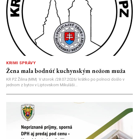
KRIMI SPRÁVY
Žena mala bodnúť kuchynským nožom muža
KR PZ Žilina |MM| V utorok /28.07.2026/ krátko po polnoci došlo v
jednom z bytov v Liptovskom Mikuláši...