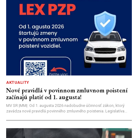
AKTUALITY
Nové pravidlá v povinnom zmluvnom poistení
začínajú platiť od 1. augusta!
MV SR |MM| Od 1. augusta 2026 nadobudne účinnosť zákon, ktorý
zavádza nové pravidlá povinného zmluvného poistenia. Legislatíva...