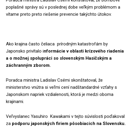
Poradca ministra Ladislav Csémi konštatoval, že bombové
poplašné správy sú v poslednej dobe veľkým problémom a
vítame preto preto riešenie prevencie takýchto útokov.
Ako krajina často čeliaca prírodným katastrofám by
Japonsko privítalo i
nformácie v oblasti krízového riadenia
a o možnej spolupráci so slovenským Hasičským a
záchranným zborom.
Poradca ministra Ladislav Csémi skonštatoval, že
ministerstvo vnútra si veľmi cení nadštandardné vzťahy s
Japonskom napriek vzdialenosti, ktorá je medzi oboma
krajinami.
Veľvyslanec Yasuhiro Kawakami v tejto súvislosti poďakoval
za
podporu japonských firiem pôsobiacich na Slovensku.